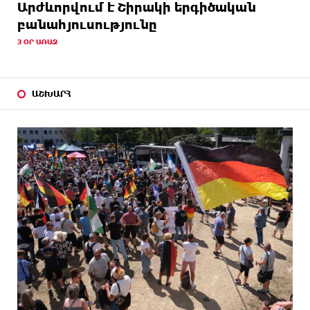
Արժևորվում է Շիրակի երգիծական
բանահյուսությունը
3 ՕՐ ԱՌԱՋ
ԱՇԽԱՐՀ