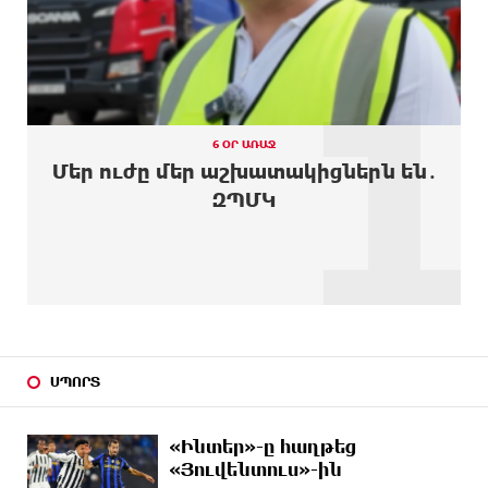
1
9 ԺԱՄ
Օգոստոսի 10-ին, 11-ին, 12-ին, 13-ին, 14-ին, 17-
ԱՌԱՋ
ին, 18-ին և 20-ին հարյուրավոր հասցեներում
լույս չի լինելու
9 ԺԱՄ
Ողբերգական դեպք՝ Երևանում․ Կիևյան կամրջի
ԱՌԱՋ
տակ հայտնաբերվել է տղամարդու մարմին
6 ՕՐ ԱՌԱՋ
Մեր ուժը մեր աշխատակիցներն են․
10 ԺԱՄ
Ադրբեջանի Սարով գյուղում տանը 18-ամյա
ԶՊՄԿ
ԱՌԱՋ
աղջկա դի է հայտնաբերվել
10 ԺԱՄ
Հայհիդրոմետի տնօրենը գրել է
ԱՌԱՋ
10 ԺԱՄ
Արտակարգ դեպք՝ Երևանում․ կոտրել են «Հույս
ԱՌԱՋ
բոլոր մարդկանց» հիմնադրամի շենքի
պատուհաններն ու դռները
ՍՊՈՐՏ
10 ԺԱՄ
Ալիևն ու Թրամփը հեռախոսազրույց են ունեցել
ԱՌԱՋ
«Ինտեր»-ը հաղթեց
«Յուվենտուս»-ին
11 ԺԱՄ
«Ինտեր»-ը հաղթեց «Յուվենտուս»-ին