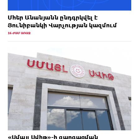
Մհեր Անանյանն ընդգրկվել է
Յունիբանկի Վարչության կազմում
16 ԺԱՄ ԱՌԱՋ
«Սմայլ Սվիթ»-ի զարգացման