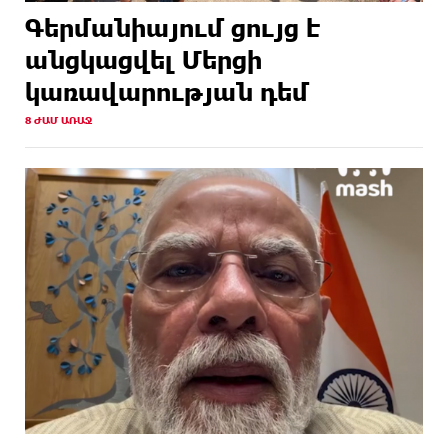
Գերմանիայում ցույց է
անցկացվել Մերցի
կառավարության դեմ
8 ԺԱՄ ԱՌԱՋ