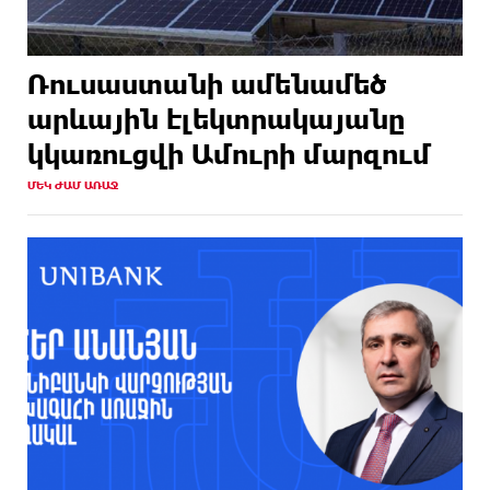
Ռուսաստանի ամենամեծ
արևային էլեկտրակայանը
կկառուցվի Ամուրի մարզում
ՄԵԿ ԺԱՄ ԱՌԱՋ