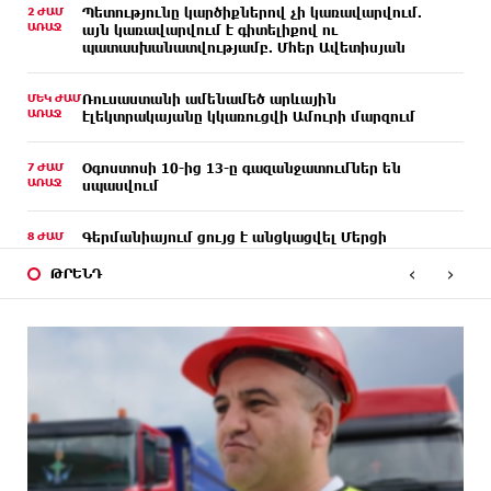
2 ԺԱՄ
Պետությունը կարծիքներով չի կառավարվում.
ԱՌԱՋ
այն կառավարվում է գիտելիքով ու
պատասխանատվությամբ. Մհեր Ավետիսյան
ՄԵԿ ԺԱՄ
Ռուսաստանի ամենամեծ արևային
ԱՌԱՋ
էլեկտրակայանը կկառուցվի Ամուրի մարզում
7 ԺԱՄ
Օգոստոսի 10-ից 13-ը գազանջատումներ են
ԱՌԱՋ
սպասվում
8 ԺԱՄ
Գերմանիայում ցույց է անցկացվել Մերցի
ԱՌԱՋ
կառավարության դեմ
‹
›
ԹՐԵՆԴ
8 ԺԱՄ
Մոդին համաշխարհային ռեկորդ է սահմանել. 303
ԱՌԱՋ
միլիոն դիտում՝ 24 ժամում
8 ԺԱՄ
23-ամյա ուսանողի մշակած հավելվածը
ԱՌԱՋ
հարավկորեական App Store-ում շրջանցել է
նույնիսկ Google Maps-ը
9 ԺԱՄ
Ռուսաստանի տարածքում ոչնչացվել է
ԱՌԱՋ
ուկրաինական 360 անօդաչու թռչող սարք