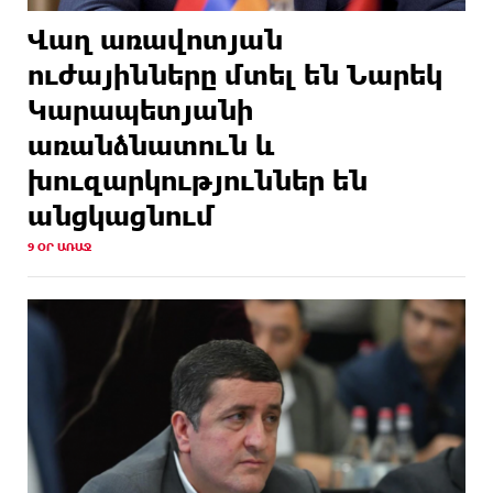
Վաղ առավոտյան
ուժայինները մտել են Նարեկ
Կարապետյանի
առանձնատուն և
խուզարկություններ են
անցկացնում
9 ՕՐ ԱՌԱՋ