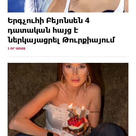
Երգչուհի Բեյոնսեն ​​4
դատական հայց է
ներկայացրել Թուրքիայում
1 ՕՐ ԱՌԱՋ