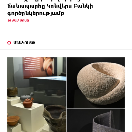
ճանապարհը Կոնվերս Բանկի
գործընկերությամբ
16 ԺԱՄ ԱՌԱՋ
ՄՇԱԿՈՒՅԹ