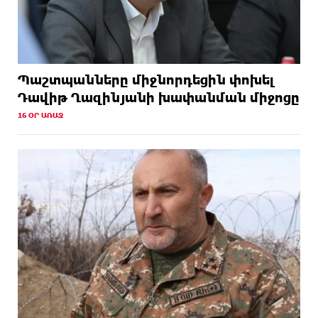
Պաշտպանները միջնորդեցին փոխել
Դավիթ Ղազինյանի խափանման միջոցը
16 ՕՐ ԱՌԱՋ