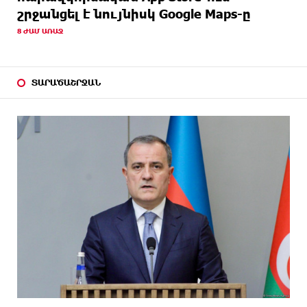
շրջանցել է նույնիսկ Google Maps-ը
8 ԺԱՄ ԱՌԱՋ
ՏԱՐԱԾԱՇՐՋԱՆ