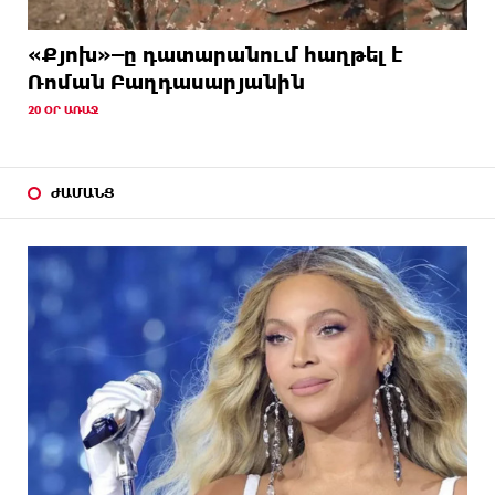
«Քյոխ»–ը դատարանում հաղթել է
Ռոման Բաղդասարյանին
20 ՕՐ ԱՌԱՋ
ԺԱՄԱՆՑ