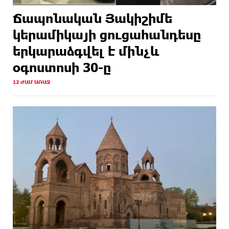
Ճապոնական Յակիշիմե
կերամիկայի ցուցահանդեսը
երկարաձգվել է մինչև
օգոստոսի 30-ը
12 ԺԱՄ ԱՌԱՋ