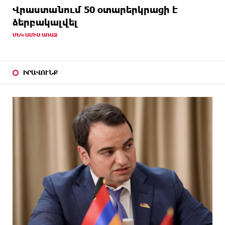
Վրաստանում 50 օտարերկրացի է
ձերբակալվել
ՄԵԿ ԱՄԻՍ ԱՌԱՋ
ԻՐԱՎՈՒՆՔ