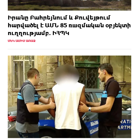
Իրանը Բահրեյնում և Քուվեյթում
hարվածել է ԱՄՆ 85 ռшզմական օբյեկտի
ուղղությամբ. ԻՀՊԿ
ՄԵԿ ԱՄԻՍ ԱՌԱՋ