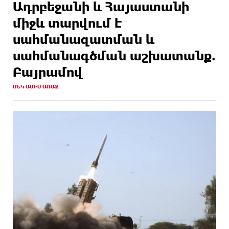
Ադրբեջանի և Հայաստանի
միջև տարվում է
սահմանազատման և
սահմանագծման աշխատանք.
Բայրամով
ՄԵԿ ԱՄԻՍ ԱՌԱՋ