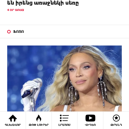
են իրենց առաջնեկի սեռը
4 ՕՐ ԱՌԱՋ
ՖՈՏՈ
ԳԼԽԱՎՈՐ
ԹՈՓ ԼՈՒՐԵՐ
ԼՐԱՀՈՍ
ՎԻԴԵՈ
ԹՐԵՆԴ