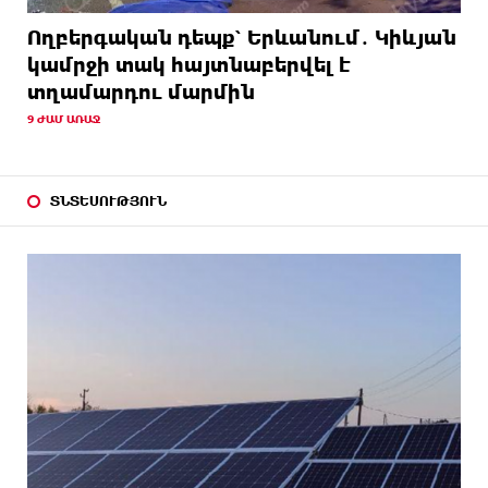
Ողբերգական դեպք՝ Երևանում․ Կիևյան
կամրջի տակ հայտնաբերվել է
տղամարդու մարմին
9 ԺԱՄ ԱՌԱՋ
ՏՆՏԵՍՈՒԹՅՈՒՆ