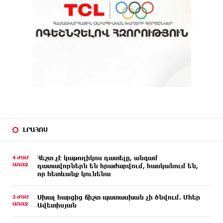
ԼՐԱՀՈՍ
4 ԺԱՄ
Հեշտ չէ կաթողիկոս դատելը, անգամ
ԱՌԱՋ
դատավորներն են հրաժարվում, հասկանում են,
որ հետևանք կունենա
2 ԺԱՄ
Սխալ հարցից ճիշտ պատասխան չի ծնվում. Մհեր
ԱՌԱՋ
Ավետիսյան