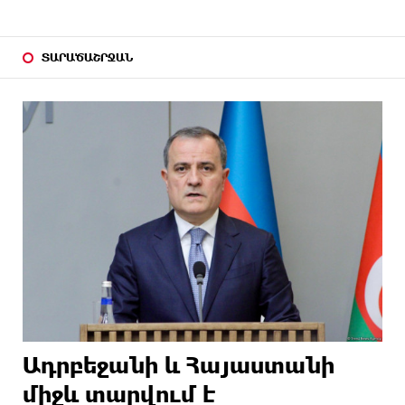
ՏԱՐԱԾԱՇՐՋԱՆ
Ադրբեջանի և Հայաստանի
միջև տարվում է