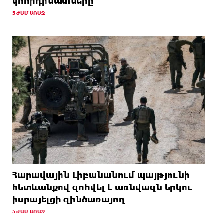
կոորդինատները
5 ԺԱՄ ԱՌԱՋ
Հարավային Լիբանանում պայթյունի
հետևանքով զոհվել է առնվազն երկու
իսրայելցի զինծառայող
5 ԺԱՄ ԱՌԱՋ