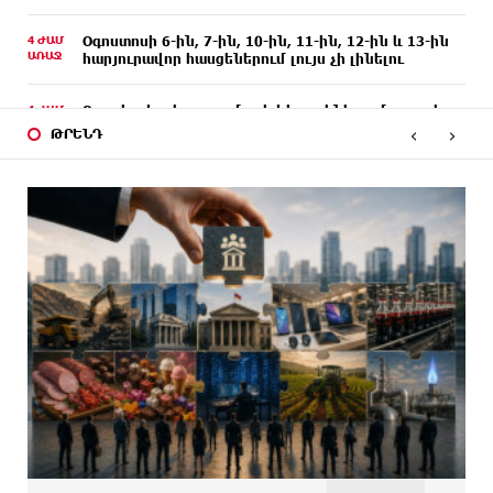
4 ԺԱՄ
Օգոստոսի 6-ին, 7-ին, 10-ին, 11-ին, 12-ին և 13-ին
ԱՌԱՋ
հարյուրավոր հասցեներում լույս չի լինելու
4 ԺԱՄ
Ջուր հավաքեք․ բազմաթիվ հասցեներում ջուր չի
ԱՌԱՋ
լինելու
‹
›
ԹՐԵՆԴ
4 ԺԱՄ
Եվրոպայի մայրաքաղաքները գրանցում են շոգի
ԱՌԱՋ
նոր ռեկորդներ
4 ԺԱՄ
Զովունի-Եղվարդ ճանապարհին բախվել են «Alfa
ԱՌԱՋ
Romeo»-ն և «Opel»-ը. կա վիրավոր
5 ԺԱՄ
Անունս տալուց առաջ գոնե լվացվեք․ Էդմոն
ԱՌԱՋ
Մարուքյան
5 ԺԱՄ
Այսօր մենք ունենք մի իրավիճակ, երբ որ
ԱՌԱՋ
բանտերը լիքն են քաղբանտարկյալներով,
նորերին բերելու համար, քանի որ տեղ չկա,
հերթափոխով հներին ուղարկում են տնային
կալանքի․ Անահիտ Ադամյան