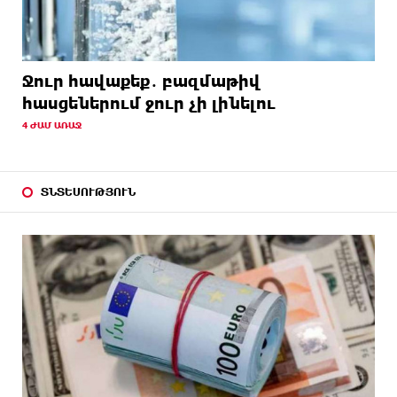
Ջուր հավաքեք․ բազմաթիվ
հասցեներում ջուր չի լինելու
4 ԺԱՄ ԱՌԱՋ
ՏՆՏԵՍՈՒԹՅՈՒՆ