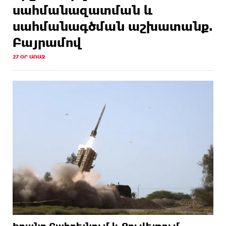
սահմանազատման և
սահմանագծման աշխատանք.
Բայրամով
27 ՕՐ ԱՌԱՋ
Իրանը Բահրեյնում և Քուվեյթում