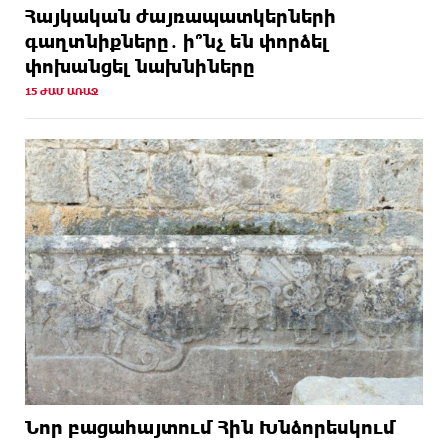
Հայկական ժայռապատկերների
գաղտնիքները․ ի՞նչ են փորձել
փոխանցել նախնիները
15 ԺԱՄ ԱՌԱՋ
Նոր բացահայտում Հին Խնձորեսկում