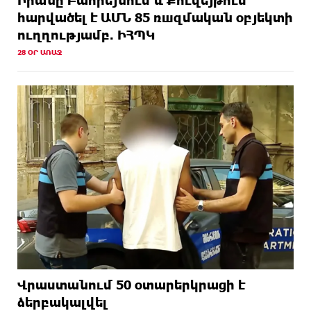
hարվածել է ԱՄՆ 85 ռшզմական օբյեկտի
ուղղությամբ. ԻՀՊԿ
28 ՕՐ ԱՌԱՋ
Վրաստանում 50 օտարերկրացի է
ձերբակալվել