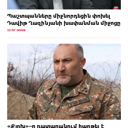
Պաշտպանները միջնորդեցին փոխել
Դավիթ Ղազինյանի խափանման միջոցը
12 ՕՐ ԱՌԱՋ
«Քյոխ»–ը դատարանում հաղթել է