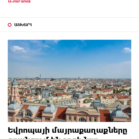
16 ԺԱՄ ԱՌԱՋ
ԱՇԽԱՐՀ
Եվրոպայի մայրաքաղաքները