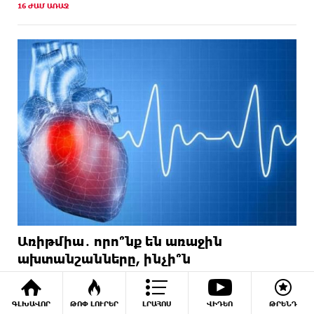
16 ԺԱՄ ԱՌԱՋ
Առիթմիա․ որո՞նք են առաջին
ախտանշանները, ինչի՞ն
ուշադրություն դարձնել, ովքե՞ր են
ռիսկի խմբում
ԳԼԽԱՎՈՐ
ԹՈՓ ԼՈՒՐԵՐ
ԼՐԱՀՈՍ
ՎԻԴԵՈ
ԹՐԵՆԴ
16 ՕՐ ԱՌԱՋ