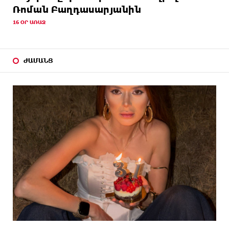
Ռոման Բաղդասարյանին
16 ՕՐ ԱՌԱՋ
ԺԱՄԱՆՑ