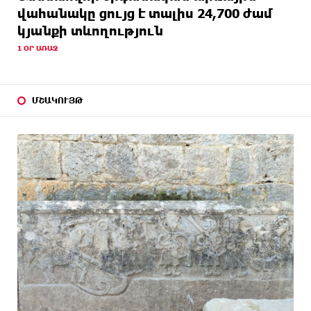
վահանակը ցույց է տալիս 24,700 ժամ
կյանքի տևողություն
1 ՕՐ ԱՌԱՋ
ՄՇԱԿՈՒՅԹ