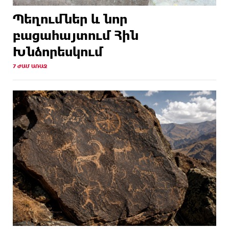
Պեղումներ և նոր
բացահայտում Հին
Խնձորեսկում
7 ԺԱՄ ԱՌԱՋ