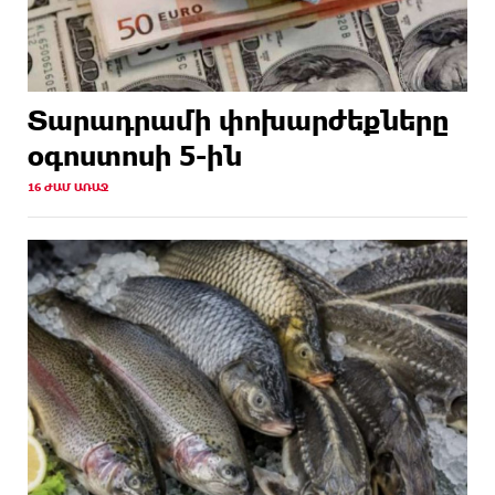
Տարադրամի փոխարժեքները
օգոստոսի 5-ին
16 ԺԱՄ ԱՌԱՋ