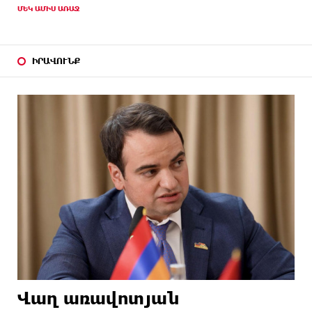
ՄԵԿ ԱՄԻՍ ԱՌԱՋ
ԻՐԱՎՈՒՆՔ
Վաղ առավոտյան