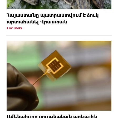
Հայաստանը պատրաստվում է ձուկ
արտահանել Վրաստան
1 ՕՐ ԱՌԱՋ
Ամենահզոր օրգանական արևային