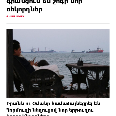
գրանցում են շոգի նոր
ռեկորդներ
4 ԺԱՄ ԱՌԱՋ
Իրանն ու Օմանը համաձայնեցրել են
Հորմուզի նեղուցով նոր երթուղու