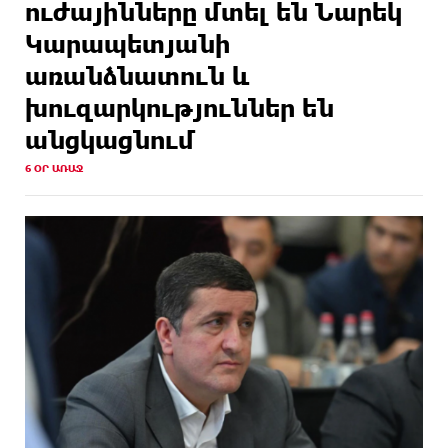
ուժայինները մտել են Նարեկ
Կարապետյանի
առանձնատուն և
խուզարկություններ են
անցկացնում
6 ՕՐ ԱՌԱՋ