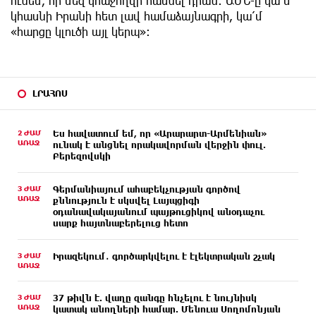
ունեմ, որ մեզ կհաջողվի հասնել դրան: ԱՄՆ-ը կա՛մ
կհասնի Իրանի հետ լավ համաձայնագրի, կա՛մ
«հարցը կլուծի այլ կերպ»։
ԼՐԱՀՈՍ
2 ԺԱՄ
Ես հավատում եմ, որ «Արարարտ-Արմենիան»
ԱՌԱՋ
ունակ է անցնել որակավորման վերջին փուլ.
Բերեզովսկի
3 ԺԱՄ
Գերմանիայում ահաբեկչության գործով
ԱՌԱՋ
քննություն է սկսվել Լայպցիգի
օդանավակայանում պայթուցիկով անօդաչու
սարք հայտնաբերելուց հետո
3 ԺԱՄ
Իրազեկում․ գործարկվելու է էլեկտրական շչակ
ԱՌԱՋ
3 ԺԱՄ
37 թիվն է. վաղը զանգը հնչելու է նույնիսկ
ԱՌԱՋ
կատակ անողների համար. Մենուա Սողոմոնյան