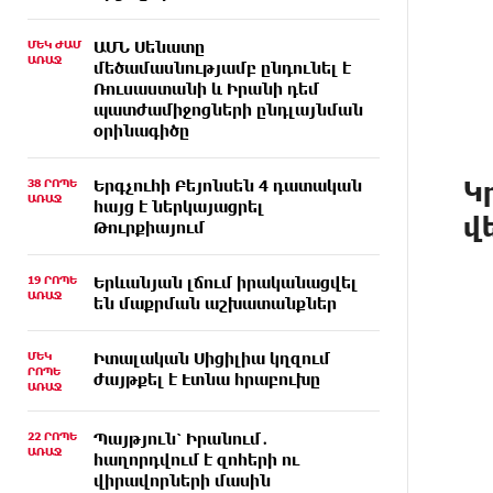
ՄԵԿ ԺԱՄ
ԱՄՆ Սենատը
ԱՌԱՋ
մեծամասնությամբ ընդունել է
Ռուսաստանի և Իրանի դեմ
պատժամիջոցների ընդլայնման
օրինագիծը
Կ
38 ՐՈՊԵ
Երգչուհի Բեյոնսեն ​​4 դատական
ԱՌԱՋ
հայց է ներկայացրել
վ
Թուրքիայում
19 ՐՈՊԵ
Երևանյան լճում իրականացվել
ԱՌԱՋ
են մաքրման աշխատանքներ
ՄԵԿ
Իտալական Սիցիլիա կղզում
ՐՈՊԵ
ժայթքել է Էտնա հրաբուխը
ԱՌԱՋ
22 ՐՈՊԵ
Պայթյուն՝ Իրանում․
ԱՌԱՋ
հաղորդվում է զոհերի ու
վիրավորների մասին