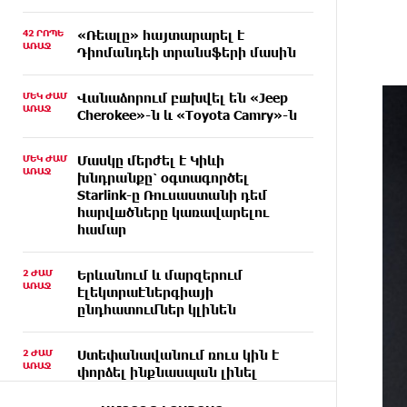
42 ՐՈՊԵ
«Ռեալը» հայտարարել է
ԱՌԱՋ
Դիոմանդեի տրանսֆերի մասին
ՄԵԿ ԺԱՄ
Վանաձորում բшխվել են «Jeep
ԱՌԱՋ
Cherokee»-ն և «Toyota Camry»-ն
ՄԵԿ ԺԱՄ
Մասկը մերժել է Կիևի
ԱՌԱՋ
խնդրանքը՝ օգտագործել
Starlink-ը Ռուսաստանի դեմ
հարվшծները կառավարելու
համար
2 ԺԱՄ
Երևանում և մարզերում
ԱՌԱՋ
էլեկտրաէներգիայի
ընդհատումներ կլինեն
2 ԺԱՄ
Ստեփանավանում ռուս կին է
ԱՌԱՋ
փորձել ինքնասպան լինել