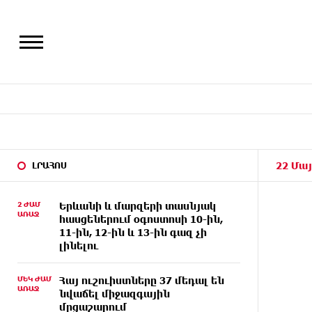
22 Մայ
ԼՐԱՀՈՍ
2 ԺԱՄ
Երևանի և մարզերի տասնյակ
ԱՌԱՋ
հասցեներում օգոստոսի 10-ին,
11-ին, 12-ին և 13-ին գազ չի
լինելու
ՄԵԿ ԺԱՄ
Հայ ուշուիստները 37 մեդալ են
ԱՌԱՋ
նվաճել միջազգային
մրցաշարում