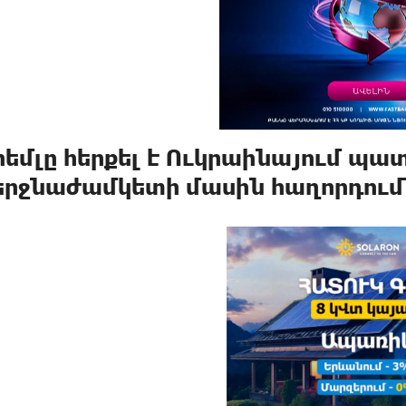
րեմլը հերքել է Ուկրաինայում պա
երջնաժամկետի մասին հաղորդում