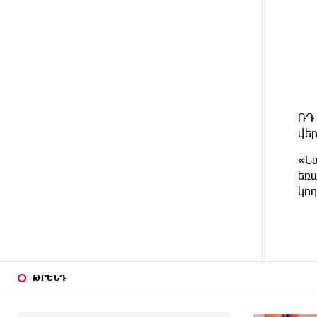
միայն ՀՀ քաղաքացին. Աննա
Կոստանյան
3 ԺԱՄ
Փրկարարները հայտանաբերել
ԱՌԱՋ
են մոլորված զբոսաշրջիկներին
3 ԺԱՄ
ԼՀԿ-ն պահանջում է
ՌԴ 
ԱՌԱՋ
դադարեցնել Գարեգին Բ-ի և
վե
եպիսկոպոսների դեմ քրեական
հետապնդումը
«Նա
եռ
3 ԺԱՄ
Սարյան փողոցի
կող
ԱՌԱՋ
բնակարաններից մեկում
պայթյունի հետևանքով 55-ամյա
տղամարդը այրվածքներով
տեղափոխվել է
«Այրվածքաբանության
ազգային կենտրոն»
ԹՐԵՆԴ
3 ԺԱՄ
Սլովակիայի արևելքում
ԱՌԱՋ
արտակարգ դրություն է