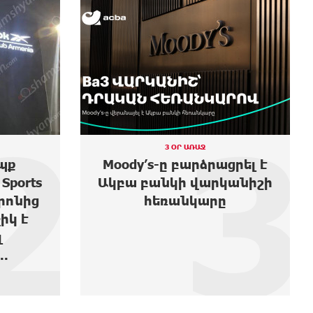
3
2 ՕՐ ԱՌԱՋ
րացրել է
Առաջին ելույթս Ազգային
րկանիշի
ժողովում․ Մամիկոն
րը
Ասլանյան