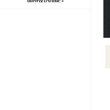
ԱՄԲՈՂՋ ԼՐԱՀՈՍԸ »
2 ԺԱՄ
ԵԱՏՄ֊ն չի ուզում, որ իր
ԱՌԱՋ
միջոցներով զարգանա
Հայաստանի տնտեսությունը ու
հետո գնա ԵՄ. Արշակ
Կարապետյան
2 ԺԱՄ
ԱՄՆ վերաքննիչ դատարանը
ԱՌԱՋ
արգելափակել է Թրամփի 400
միլիոն դոլար արժողությամբ
Սպիտակ տան
պարահանդեսային դահլիճի
նախագիծը
2 ԺԱՄ
Կաթողիկոսի նկատմամբ
ԱՌԱՋ
իրականացվող
բռնադատավարությունը
միահեծան իշխանության
հետևանք է. Հանրային Դաշինք
2 ԺԱՄ
Մեր երկրում իշխանության և
ԱՌԱՋ
ընդդիմության անվերջանալի
պայքարում տուժում է միայն ու