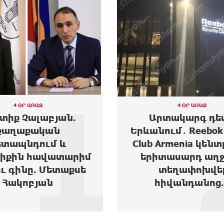
2
4 ՕՐ ԱՌԱՋ
3 ՕՐ ԱՌԱՋ
Արտակարգ դեպք
Moody’s-ը բարձ
անում․ Reebok Sports
Ակբա բանկի վա
b Armenia կենտրոնից
հեռանկա
րիտասարդ աղջիկ է
տեղափոխվել
հիվանդանոց...