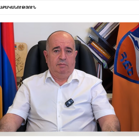
ԱՔԱԿԱՆՈՒԹՅՈՒՆ