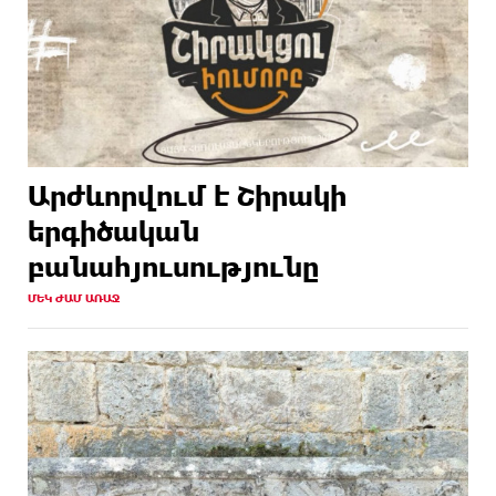
Արժևորվում է Շիրակի
երգիծական
բանահյուսությունը
ՄԵԿ ԺԱՄ ԱՌԱՋ