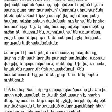
փոխակերպման ծրագիր, որի հիմքում դրված է շատ
պարզ, բայց խոր գաղափար՝ մարդուն վերադարձնել
ինքն իրեն։ Soul Trips-ը ստեղծվեց այն մարդկանց
համար, ովքեր երկար ժամանակ լուռ կրում են իրենց
հոգնածությունը։ Նրանց համար, ովքեր արտաքինից
ուժեղ են, ժպտում են, շարունակում են առաջ գնալ,
բայց ներսում կարիք ունեն հանգստի, ջերմության,
լռության և վերականգնման։
Ես ուզում էի ստեղծել մի տարածք, որտեղ մարդը
կարող է մի պահ կտրվել քաղաքի աղմուկից, առօրյա
վազքից և պարտականություններից։ Մի վայր, որտեղ
նրան չեն դատում։ Չեն շտապեցնում։ Չեն
համեմատում։ Այլ լսում են, ընդունում և նրբորեն
ուղեկցում։
Ինձ համար Soul Trips-ը պարզապես ծրագիր չէ։ Սա իմ
սրտի աշխատանքն է։ Սա մի ճանապարհ է, որտեղ
մենք աշխատում ենք մարմնի, շնչի, հույզերի, ներքին
լարվածության և կուտակված ծանրությունների հետ՝
շատ նուրբ, անվտանգ և հոգատար ձևով: