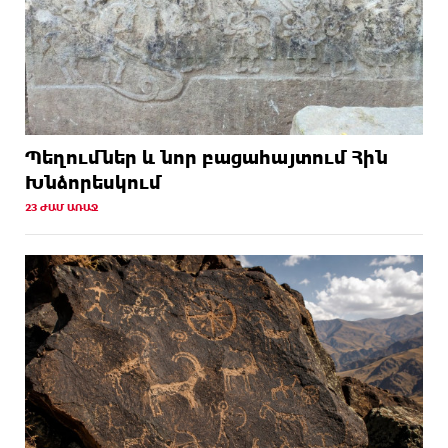
Պեղումներ և նոր բացահայտում Հին
Խնձորեսկում
23 ԺԱՄ ԱՌԱՋ