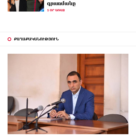
ԱՌԱՋ
փոխել է դրականի
գրառմանը
1 ՕՐ ԱՌԱՋ
3 ԺԱՄ
Վեհափառի անձնագրի մեջ գրված է՝ Գարեգին Բ․
ԱՌԱՋ
նույնիսկ քննիչներն ու դատախազներն են
այդպես դիմում նրան՝ իրենց հավատից ելնելով․
տեսանյութ
ՔԱՂԱՔԱԿԱՆՈՒԹՅՈՒՆ
4 ԺԱՄ
Ռեբուսը լուծելու համար, ասեք թե ինչպե՞ս ՀՀ
ԱՌԱՋ
29.800 քկմ տարածքը կրճատվեց. Վարդևանյանը՝
Հովհաննիսյանին
4 ԺԱՄ
Ֆասթ Բանկը Սևան Ստարտափ Սամմիթին
ԱՌԱՋ
ներկայացրել է իր պրոդուկտներն ու քարտային
առաջարկները
4 ԺԱՄ
Ընդդիմությունը պետք է իր շուրջը համախմբի
ԱՌԱՋ
արտախորհրդարանական բոլոր ուժերին. Արեգ
Սավգուլյան
4 ԺԱՄ
Կաթողիկոսի և հոգևոր դասի ներկայացուցիչների
ԱՌԱՋ
նկատմամբ հարուցված այս խայտառակ քրեական
գործընթացը իշխանության կողմից քաղաքական
ուղիղ միջամտություն է Եկեղեցու ներքին
գործերին և ինքնավարությանը. Ղահրամանյան