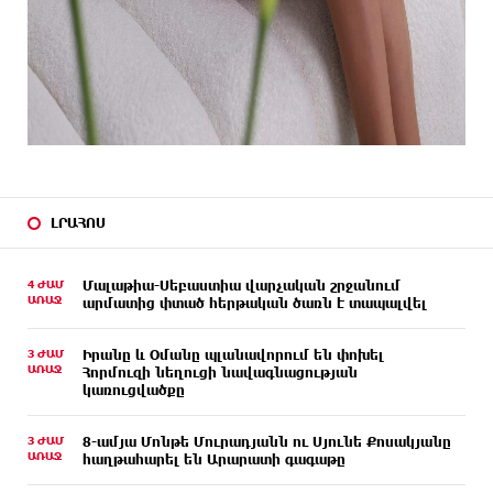
ԼՐԱՀՈՍ
4 ԺԱՄ
Մալաթիա-Սեբաստիա վարչական շրջանում
ԱՌԱՋ
արմատից փտած հերթական ծառն է տապալվել
3 ԺԱՄ
Իրանը և Օմանը պլանավորում են փոխել
ԱՌԱՋ
Հորմուզի նեղուցի նավագնացության
կառուցվածքը
3 ԺԱՄ
8-ամյա Մոնթե Մուրադյանն ու Սյունե Քոսակյանը
ԱՌԱՋ
հաղթահարել են Արարատի գագաթը