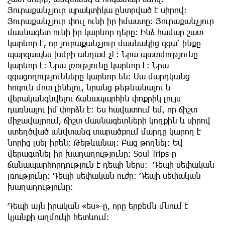
Յուրաքանչյուր պրակտիկա ընտրված է սիրով։
Յուրաքանչյուր փուլ ունի իր իմաստը։ Յուրաքանչյուր
մասնագետ ունի իր կարևոր դերը։ Ինձ համար շատ
կարևոր է, որ յուրաքանչյուր մասնակից զգա՝ ինքը
պարզապես խմբի անդամ չէ։ Նրա պատմությունը
կարևոր է։ Նրա լռությունը կարևոր է։ Նրա
զգացողությունները կարևոր են։ Սա մարդկանց
հոգուն մոտ լինելու, նրանց թեթևանալու և
վերականգնվելու ճանապարհին փոքրիկ լույս
դառնալու իմ փորձն է։ Ես հավատում եմ, որ ճիշտ
միջավայրում, ճիշտ մասնագետների կողքին և սիրով
ստեղծված անվտանգ տարածքում մարդը կարող է
նորից լսել իրեն։ Թեթևանալ։ Բաց թողնել։ Եվ
վերագտնել իր խաղաղությունը։ Soul Trips-ը
ճանապարհորդություն է դեպի ներս։ Դեպի սեփական
լռությունը։ Դեպի սեփական ուժը։ Դեպի սեփական
խաղաղությունը։
Դեպի այն իրական «ես»-ը, որը երբեմն մնում է
կյանքի աղմուկի հետևում։