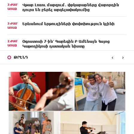
3 ԺԱՄ
Վթար Լոռու մարզում․ փրկարարները վարորդին
ԱՌԱՋ
դուրս են բերել արգելափակումից
3 ԺԱՄ
Երևանում երթուղիների փոփոխություն կլինի
ԱՌԱՋ
2 ԺԱՄ
Օգոստոսի 7-ին՝ Գարեգին Բ Ամենայն Հայոց
ԱՌԱՋ
Կաթողիկոսի դատական նիստը
‹
›
ԹՐԵՆԴ
2 ԺԱՄ
ՆԳՆ-ն՝ աղբակույտի տակ մնացած քաղաքացու
ԱՌԱՋ
մահվան մասին
2 ԺԱՄ
«Համահայկական ճակատ» շարժումը
ԱՌԱՋ
զորակցություն է հայտնում Ամենայն Հայոց
Կաթողիկոսին
2 ԺԱՄ
Ավտովթար՝ Կոտայքի մարզում. Զովունի-Եղվարդ
ԱՌԱՋ
ճանապարհին բախվել են «Alfa Romeo»-ն
և «Opel»-ը. կա վիրավոր
ՄԵԿ ԺԱՄ
Արժևորվում է Շիրակի երգիծական
ԱՌԱՋ
բանահյուսությունը