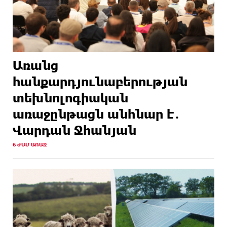
Առանց
հանքարդյունաբերության
տեխնոլոգիական
առաջընթացն անհնար է․
Վարդան Ջհանյան
6 ԺԱՄ ԱՌԱՋ