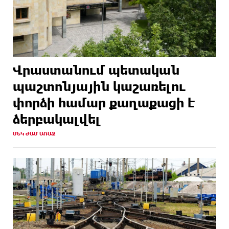
Վրաստանում պետական ​​
պաշտոնյային կաշառելու
փորձի համար քաղաքացի է
ձերբակալվել
ՄԵԿ ԺԱՄ ԱՌԱՋ