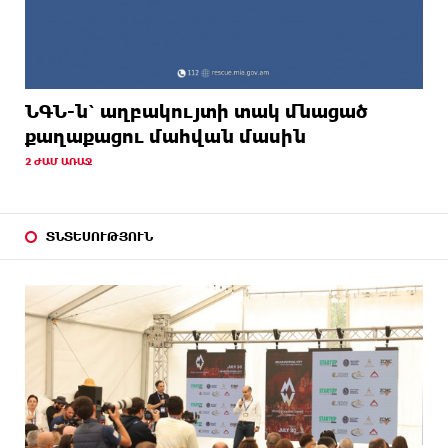
ՆԳՆ-ն՝ աղբակույտի տակ մնացած
քաղաքացու մահվան մասին
2 ԺԱՄ ԱՌԱՋ
ՏՆՏԵՍՈՒԹՅՈՒՆ