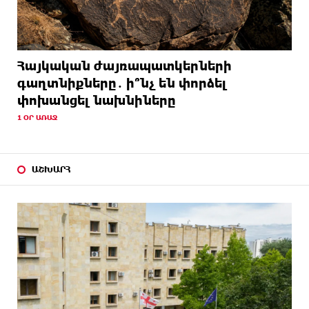
Հայկական ժայռապատկերների
գաղտնիքները․ ի՞նչ են փորձել
փոխանցել նախնիները
1 ՕՐ ԱՌԱՋ
ԱՇԽԱՐՀ