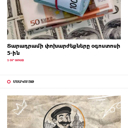
Տարադրամի փոխարժեքները օգոստոսի
5-ին
1 ՕՐ ԱՌԱՋ
ՄՇԱԿՈՒՅԹ