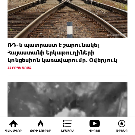
ՌԴ-ն պատրաստ է շարունակել
Հայաստանի երկաթուղիների
կոնցեսիոն կառավարումը. Օվերչուկ
32 ՐՈՊԵ ԱՌԱՋ
ԳԼԽԱՎՈՐ
ԹՈՓ ԼՈՒՐԵՐ
ԼՐԱՀՈՍ
ՎԻԴԵՈ
ԹՐԵՆԴ