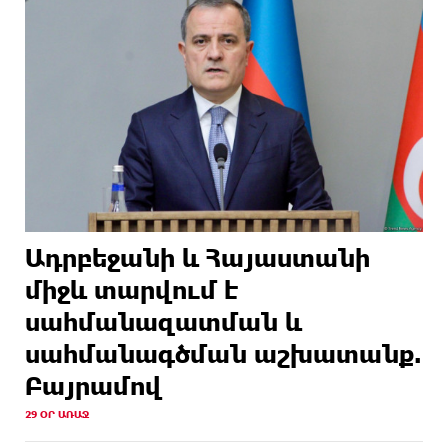
Ադրբեջանի և Հայաստանի
միջև տարվում է
սահմանազատման և
սահմանագծման աշխատանք.
Բայրամով
29 ՕՐ ԱՌԱՋ