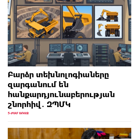
Բարձր տեխնոլոգիաները
զարգանում են
հանքարդյունաբերության
շնորհիվ․ ԶՊՄԿ
5 ԺԱՄ ԱՌԱՋ