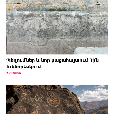
Պեղումներ և նոր բացահայտում Հին
Խնձորեսկում
2 ՕՐ ԱՌԱՋ