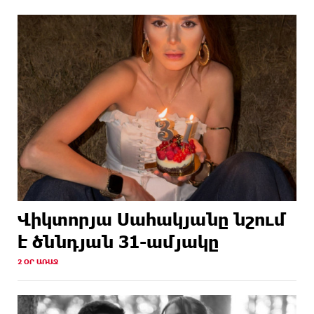
Վիկտորյա Սահակյանը նշում
է ծննդյան 31-ամյակը
2 ՕՐ ԱՌԱՋ