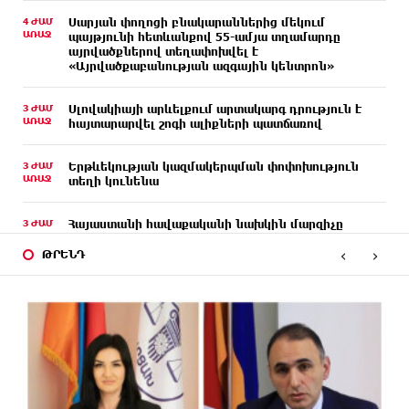
4 ԺԱՄ
Սարյան փողոցի բնակարաններից մեկում
ԱՌԱՋ
պայթյունի հետևանքով 55-ամյա տղամարդը
այրվածքներով տեղափոխվել է
«Այրվածքաբանության ազգային կենտրոն»
3 ԺԱՄ
Սլովակիայի արևելքում արտակարգ դրություն է
ԱՌԱՋ
հայտարարվել շոգի ալիքների պատճառով
3 ԺԱՄ
Երթևեկության կազմակերպման փոփոխություն
ԱՌԱՋ
տեղի կունենա
3 ԺԱՄ
Հայաստանի հավաքականի նախկին մարզիչը
ԱՌԱՋ
կգլխավորի Ղազախստանի հավաքականը
‹
›
ԹՐԵՆԴ
2 ԺԱՄ
ԱԱԾ-ն զեկույց է ներկայացրել
ԱՌԱՋ
2 ԺԱՄ
Թրամփը ասել է, որ հանրապետականները կարող
ԱՌԱՋ
են պարտվել Կոնգրեսի միջանկյալ
ընտրություններում
2 ԺԱՄ
«ՀայաՔվեի» անդամները ևս Վաղարշապատի