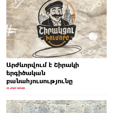
Արժևորվում է Շիրակի
երգիծական
բանահյուսությունը
21 ԺԱՄ ԱՌԱՋ