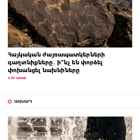
Հայկական ժայռապատկերների
գաղտնիքները․ ի՞նչ են փորձել
փոխանցել նախնիները
2 ՕՐ ԱՌԱՋ
ԱՇԽԱՐՀ