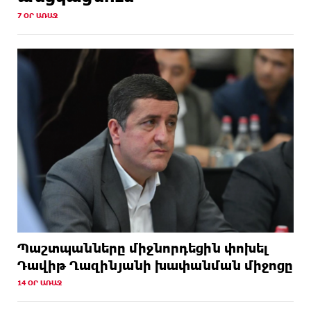
7 ՕՐ ԱՌԱՋ
Պաշտպանները միջնորդեցին փոխել
Դավիթ Ղազինյանի խափանման միջոցը
14 ՕՐ ԱՌԱՋ