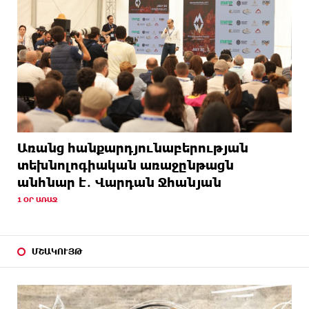
Առանց հանքարդյունաբերության
տեխնոլոգիական առաջընթացն
անհնար է․ Վարդան Ջհանյան
1 ՕՐ ԱՌԱՋ
ՄՇԱԿՈՒՅԹ