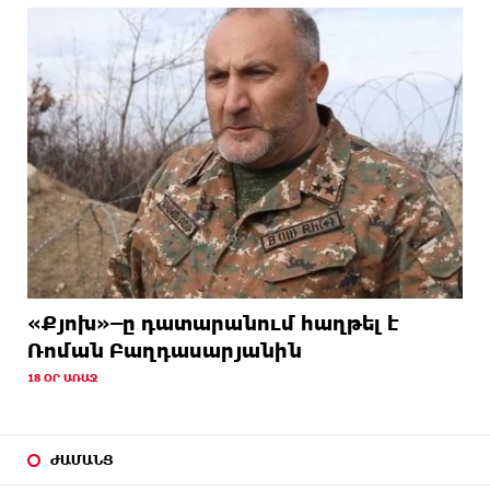
«Քյոխ»–ը դատարանում հաղթել է
Ռոման Բաղդասարյանին
18 ՕՐ ԱՌԱՋ
ԺԱՄԱՆՑ