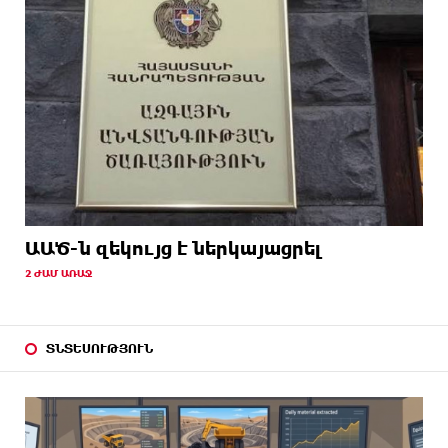
ԱԱԾ-ն զեկույց է ներկայացրել
2 ԺԱՄ ԱՌԱՋ
ՏՆՏԵՍՈՒԹՅՈՒՆ