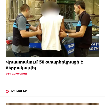
Վրաստանում 50 օտարերկրացի է
ձերբակալվել
ՄԵԿ ԱՄԻՍ ԱՌԱՋ
ԻՐԱՎՈՒՆՔ