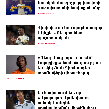
նախկին մարզիչը կգլխավորի
2 ԺԱՄ
Թուրքական ապրանքանիշը դադարեցնում է
Ղազախստանի հավաքականը
ԱՌԱՋ
գործունեությունը Ռուսաստանում
3 ԺԱՄ ԱՌԱՋ
ՄԵԿ ԺԱՄ
Դանակահարություն՝ Մասիսի
ԱՌԱՋ
գազալցակայաններից մեկի մոտ. կասկածյալը
Վինիսիուսը նոր պայմանագիր
ձերբակալվել է
է կնքել «Ռեալի» հետ․
պաշտոնական
ՄԵԿ ԺԱՄ
Դատական նիստից հետո Մայր Տաճարում
17 ԺԱՄ ԱՌԱՋ
ԱՌԱՋ
Վեհափառ Հայրապետը աղոթք է հնչեցնում
ժողովրդի հետ
«Ռեալ Մադրիդ»-ն ու «ՌԲ
37 ՐՈՊԵ
Վեհափառի հանդեպ տիտանական ապօրինություն
Լայպցիգը» համաձայնության
ԱՌԱՋ
կա, անասելի ցավ եմ զգում. Վարդևանյան
են եկել Յան Դիոմանդեի
տրանսֆերի վերաբերյալ
37 ՐՈՊԵ
Արժանապատիվ դատավորը ինքնաբացարկ
ԱՌԱՋ
22 ԺԱՄ ԱՌԱՋ
հայտնեց և հրաժարվեց քննել գործն ու դատել
կաթողիկոսին. Մարիաննա Ղահրամանյան
Ես հավատում եմ, որ
14 ՐՈՊԵ
Նարեկ Կարապետյանը` Կաթողիկոսին հեռացնել
«Արարարտ-Արմենիան»
ԱՌԱՋ
փորձելու մասին
ունակ է անցնել
որակավորման վերջին փուլ.