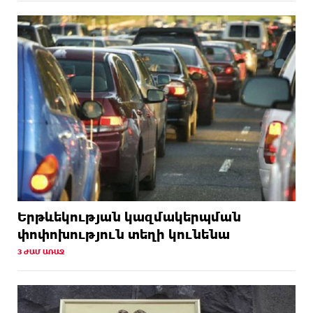
Երթևեկության կազմակերպման
փոփոխություն տեղի կունենա
3 ԺԱՄ ԱՌԱՋ