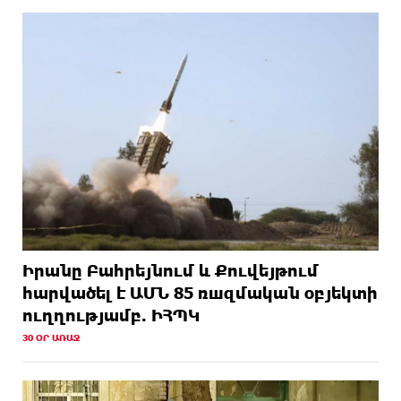
Իրանը Բահրեյնում և Քուվեյթում
hարվածել է ԱՄՆ 85 ռшզմական օբյեկտի
ուղղությամբ. ԻՀՊԿ
30 ՕՐ ԱՌԱՋ