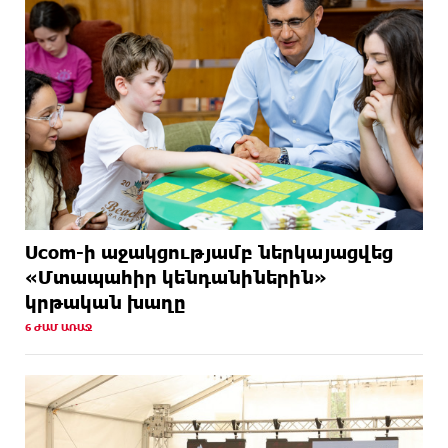
Ucom-ի աջակցությամբ ներկայացվեց
«Մտապահիր կենդանիներին»
կրթական խաղը
6 ԺԱՄ ԱՌԱՋ