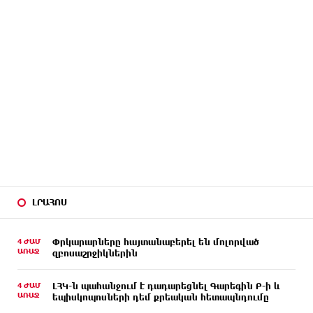
ԼՐԱՀՈՍ
4 ԺԱՄ
Փրկարարները հայտանաբերել են մոլորված
ԱՌԱՋ
զբոսաշրջիկներին
4 ԺԱՄ
ԼՀԿ-ն պահանջում է դադարեցնել Գարեգին Բ-ի և
ԱՌԱՋ
եպիսկոպոսների դեմ քրեական հետապնդումը