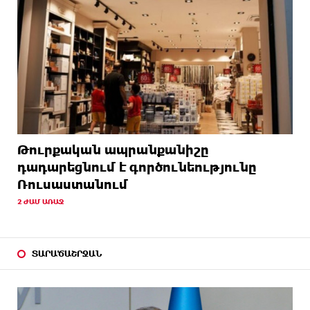
Թուրքական ապրանքանիշը
դադարեցնում է գործունեությունը
Ռուսաստանում
2 ԺԱՄ ԱՌԱՋ
ՏԱՐԱԾԱՇՐՋԱՆ