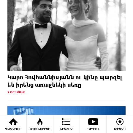
Կարո Հովհաննիսյանն ու կինը պարզել
են իրենց առաջնեկի սեռը
2 ՕՐ ԱՌԱՋ
ԳԼԽԱՎՈՐ
ԹՈՓ ԼՈՒՐԵՐ
ԼՐԱՀՈՍ
ՎԻԴԵՈ
ԹՐԵՆԴ