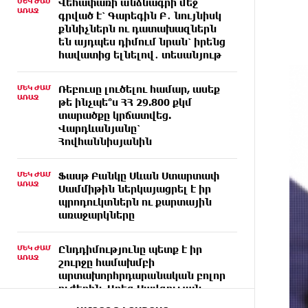
ՄԵԿ ԺԱՄ
Վեհափառի անձնագրի մեջ
ԱՌԱՋ
գրված է՝ Գարեգին Բ․ նույնիսկ
քննիչներն ու դատախազներն
են այդպես դիմում նրան՝ իրենց
հավատից ելնելով․ տեսանյութ
ՄԵԿ ԺԱՄ
Ռեբուսը լուծելու համար, ասեք
ԱՌԱՋ
թե ինչպե՞ս ՀՀ 29.800 քկմ
տարածքը կրճատվեց.
Վարդևանյանը՝
Հովհաննիսյանին
ՄԵԿ ԺԱՄ
Ֆասթ Բանկը Սևան Ստարտափ
ԱՌԱՋ
Սամմիթին ներկայացրել է իր
պրոդուկտներն ու քարտային
առաջարկները
ՄԵԿ ԺԱՄ
Ընդդիմությունը պետք է իր
ԱՌԱՋ
շուրջը համախմբի
արտախորհրդարանական բոլոր
ուժերին. Արեգ Սավգուլյան