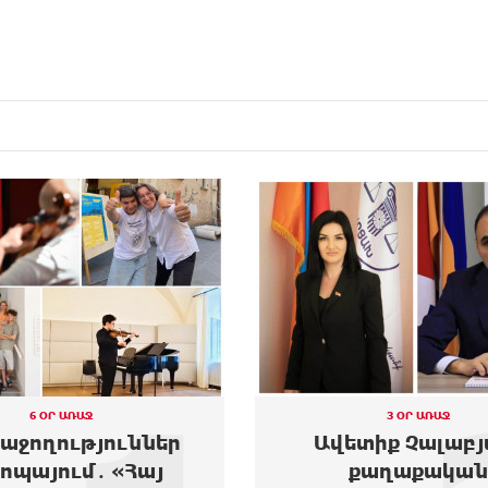
3 ՕՐ ԱՌԱՋ
6 ՕՐ ԱՌԱՋ
տիք Չալաբյան.
Այս խուզարկութ
քաղաքական
միջամտություն է