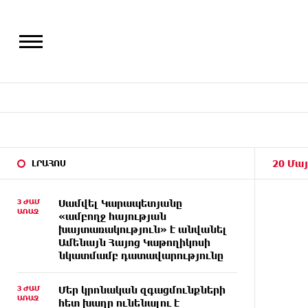
20 Մայ
ԼՐԱՀՈՍ
3 ԺԱՄ
Սամվել Կարապետյանը
ԱՌԱՋ
«ամբողջ հայության
խայտառակություն» է անվանել
Ամենայն Հայոց Կաթողիկոսի
նկատմամբ դատավարությունը
3 ԺԱՄ
Մեր կրոնական զգացմունքների
ԱՌԱՋ
հետ խաղը ունենալու է