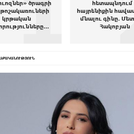
2
ետապնդում և
Կարապետյան
նիքին հավատարիմ
քաղաքակա
ւ գինը. Մետաքսե
գործունեությա
Հակոբյան
Վարդևանյա
ԱՔԱԿԱՆՈՒԹՅՈՒՆ