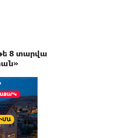
 թե 8 տարվա
տան»