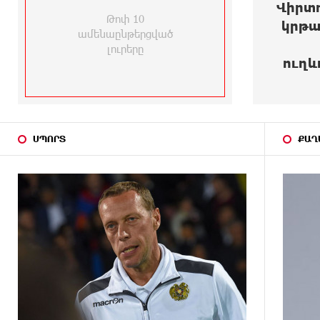
1
3 ԺԱՄ
Հարցնում են իրար.«ամուսինդ
Վիրտուոզներ» ծրագրի
հ
ԱՌԱՋ
ո՞նց է, քեռիդ ո՞նց է».
կրթաթոշակառուների
հայրե
Մարուքյանը հիասթափված է
կրթական
մնալո
նորընտիր խորհրդարանից
ուղևորությունները...
3 ԺԱՄ
Ոչխարները արևային
ԱՌԱՋ
էլեկտրակայանի մոտ, և դա
փոխում է պատկերացումները
էներգիայի արտադրության
մասին
ՍՊՈՐՏ
ՔԱՂ
3 ԺԱՄ
ՀՀ պաշտպանության նախկին
ԱՌԱՋ
նախարար, «Համահայկական
ճակատ» շարժման առաջնորդ,
հետախույզ, գեներալ-մայոր
Արշակ Կարապետյան
4 ԺԱՄ
Ինչո՞ւ է Հայաստանի
ԱՌԱՋ
գյուղատնտեսությունը
կորցնում իր
դիմադրողականությունը.
«Փաստ»