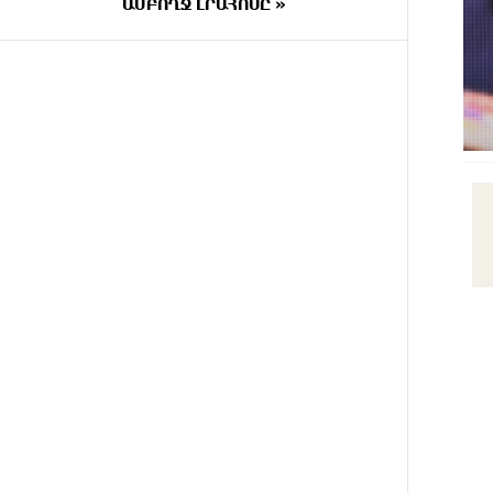
ԱՄԲՈՂՋ ԼՐԱՀՈՍԸ »
40 ՐՈՊԵ
Կաթողիկոսի և հոգևոր դասի
ԱՌԱՋ
ներկայացուցիչների նկատմամբ
հարուցված այս խայտառակ
քրեական գործընթացը
իշխանության կողմից
քաղաքական ուղիղ
միջամտություն է Եկեղեցու
ներքին գործերին և
ինքնավարությանը.
Ղահրամանյան
ՄԵԿ ԺԱՄ
9-րդ գումարման Ազգային
ԱՌԱՋ
ժողովում այս պահին ընթանում
է Արամ Վարդևանյանի՝ ԱԺ
նախագահի տեղակալի
ընտրությունը
ՄԵԿ ԺԱՄ
Առանց
ԱՌԱՋ
հանքարդյունաբերության
տեխնոլոգիական առաջընթացն
անհնար է․ Վարդան Ջհանյան