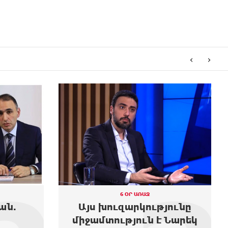
‹
›
6 ՕՐ ԱՌԱՋ
յունը
Նարեկ Կարապետյանի
 Նարեկ
տնից ոչինչ չեն տարել,