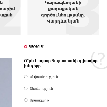
3
4
ի
չէին էլ կարող տանել,
ն
իրենք էլ չգիտեն՝ ինչ են
նը.
փնտրում
ն
ՀԱՐՑՈՒՄ
Ո՞րն է այսօր Հայաստանի գլխավոր
խնդիրը
Անվտանգություն
Տնտեսություն
Արտագաղթ