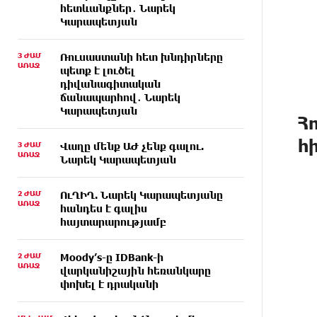
հետևանքներ․ Նարեկ
Կարապետյան
3 ԺԱՄ
Ռուսաստանի հետ խնդիրները
ԱՌԱՋ
պետք է լուծել
դիվանագիտական
ճանապարհով․ Նարեկ
Կարապետյան
Հ
հ
3 ԺԱՄ
Վաղը մենք ԱԺ չենք գալու.
ԱՌԱՋ
Նարեկ Կարապետյան
2 ԺԱՄ
ՈւՂԻՂ. Նարեկ Կարապետյանը
ԱՌԱՋ
հանդես է գալիս
հայտարարությամբ
2 ԺԱՄ
Moody’s-ը IDBank-ի
ԱՌԱՋ
վարկանիշային հեռանկարը
փոխել է դրականի