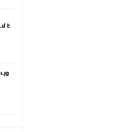
մ է
ւյց