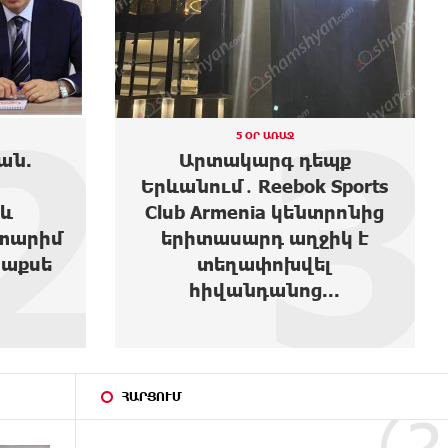
3
4
5 ՕՐ ԱՌԱՋ
պք
Ես բարեգործություն արել
Sports
եմ, երբ Նիկոլ Փաշինյանը
տրոնից
1,500 դոլարանոց բիզնես
իկ է
ուներ, սեղանների տակով
լ
վազվզո...
..
ՀԱՐՑՈՒՄ