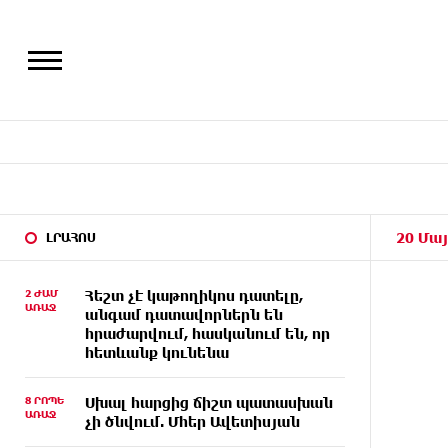
20 Մայ
ԼՐԱՀՈՍ
2 ԺԱՄ
Հեշտ չէ կաթողիկոս դատելը,
ԱՌԱՋ
անգամ դատավորներն են
հրաժարվում, հասկանում են, որ
հետևանք կունենա
8 ՐՈՊԵ
Սխալ հարցից ճիշտ պատասխան
ԱՌԱՋ
չի ծնվում. Մհեր Ավետիսյան