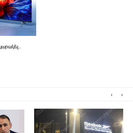
պարակել․
‹
›