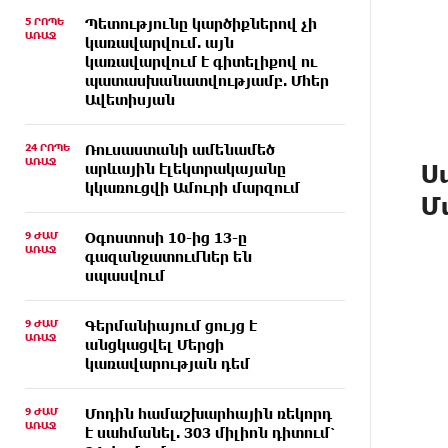
5 ՐՈՊԵ
Պետությունը կարծիքներով չի
ԱՌԱՋ
կառավարվում. այն
կառավարվում է գիտելիքով ու
պատասխանատվությամբ. Մհեր
Ավետիսյան
24 ՐՈՊԵ
Ռուսաստանի ամենամեծ
ԱՌԱՋ
Ս
արևային էլեկտրակայանը
կկառուցվի Ամուրի մարզում
Մ
9 ԺԱՄ
Օգոստոսի 10-ից 13-ը
ԱՌԱՋ
գազանջատումներ են
սպասվում
9 ԺԱՄ
Գերմանիայում ցույց է
ԱՌԱՋ
անցկացվել Մերցի
կառավարության դեմ
9 ԺԱՄ
Մոդին համաշխարհային ռեկորդ
ԱՌԱՋ
է սահմանել. 303 միլիոն դիտում՝