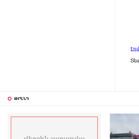
տվյալների անհարկի
հրապարակումն անթույլատրելի
է. ՄԻՊ
13 ԺԱՄ
Զելենսկին ու Վուչիչը քննարկել
ԱՌԱՋ
են համագործակցությունն
ընդլայնելու
Էդ
հնարավորությունները
Տե
13 ԺԱՄ
Հրդեհի ահազանգ Սայաթ-Նովա
ԱՌԱՋ
պողոտայում. շենքից
տարհանվել է 5 բնակիչ
14 ԺԱՄ
Ճապոնական Յակիշիմե
ԱՌԱՋ
կերամիկայի ցուցահանդեսը
ԹՐԵՆԴ
երկարաձգվել է մինչև օգոստոսի
30-ը
14 ԺԱՄ
Որոնվում է նախաձեռնված
ԱՌԱՋ
քրեական վարույթի
շրջանակներում