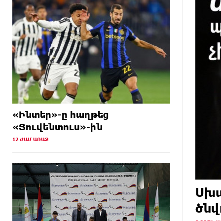
պարունակությունը գրեթե
ամբողջ շաբաթ գերազանցել է
թույլատրելի սահմանը
15 ԺԱՄ
Իրանը պատրաստ է բացել
ԱՌԱՋ
Հորմուզի նեղուցը, եթե ԱՄՆ-ն
ընդունի հանրապետության
պայմանները
16 ԺԱՄ
Երևանում անցկացվել է
ԱՌԱՋ
հաշմանդամություն ունեցող
«Ինտեր»-ը հաղթեց
անձանց միջազգային
«Յուվենտուս»-ին
մարզական փառատոն
12 ԺԱՄ ԱՌԱՋ
16 ԺԱՄ
Դմիտրի Մեդվեդև. Արևմուտքի
ԱՌԱՋ
քաղաքականությունը
Հայաստանի նկատմամբ
կրկնում է վրացական սցենարը
Սխա
16 ԺԱՄ
Ադրբեջանցիների բնակեցումը
ծնվ
ԱՌԱՋ
Հայաստանում լուրջ վտանգներ