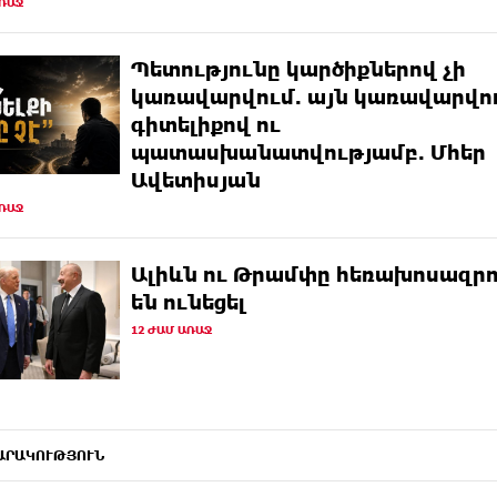
ԱՌԱՋ
Պետությունը կարծիքներով չի
կառավարվում. այն կառավարվու
գիտելիքով ու
պատասխանատվությամբ. Մհեր
Ավետիսյան
ԱՌԱՋ
Ալիևն ու Թրամփը հեռախոսազրո
են ունեցել
12 ԺԱՄ ԱՌԱՋ
ԱՐԱԿՈՒԹՅՈՒՆ