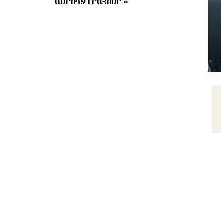
ԱՄԲՈՂՋ ԼՐԱՀՈՍԸ »
11 ԺԱՄ
Ադրբեջանի Սարով գյուղում
ԱՌԱՋ
տանը 18-ամյա աղջկա դի է
հայտնաբերվել
11 ԺԱՄ
Հայհիդրոմետի տնօրենը գրել է
ԱՌԱՋ
12 ԺԱՄ
Արտակարգ դեպք՝ Երևանում․
ԱՌԱՋ
կոտրել են «Հույս բոլոր
մարդկանց» հիմնադրամի շենքի
պատուհաններն ու դռները
12 ԺԱՄ
Ալիևն ու Թրամփը
ԱՌԱՋ
հեռախոսազրույց են ունեցել
12 ԺԱՄ
«Ինտեր»-ը հաղթեց
ԱՌԱՋ
«Յուվենտուս»-ին
13 ԺԱՄ
Քրեական վարույթի
ԱՌԱՋ
շրջանակում անձի անձնական և
ընտանեկան կյանքին առնչվող