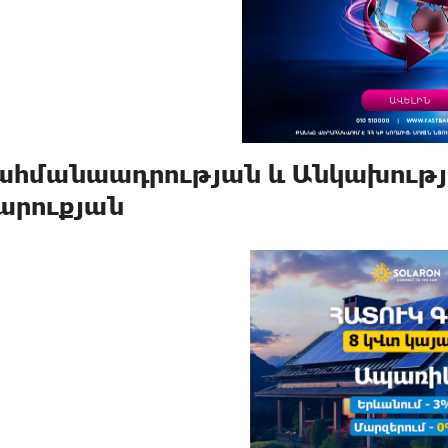
ահմանաադրության և Անկախությա
արուքյան