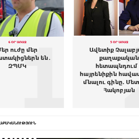
2
5 ՕՐ ԱՌԱՋ
5 ՕՐ ԱՌԱՋ
տիք Չալաբյան.
Արտակարգ դե
քաղաքական
Երևանում․ Reebok 
ետապնդում և
Club Armenia կեն
նիքին հավատարիմ
երիտասարդ աղջ
ւ գինը. Մետաքսե
տեղափոխվե
Հակոբյան
հիվանդանոց.
ԱՔԱԿԱՆՈՒԹՅՈՒՆ