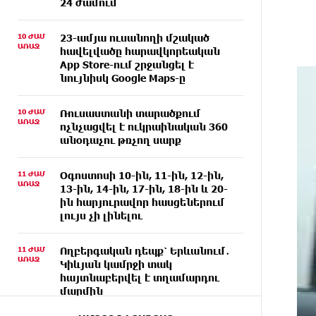
24 ժամում
10 ԺԱՄ
23-ամյա ուսանողի մշակած
ԱՌԱՋ
հավելվածը հարավկորեական
App Store-ում շրջանցել է
նույնիսկ Google Maps-ը
10 ԺԱՄ
Ռուսաստանի տարածքում
ԱՌԱՋ
ոչնչացվել է ուկրաինական 360
անօդաչու թռչող սարք
11 ԺԱՄ
Օգոստոսի 10-ին, 11-ին, 12-ին,
ԱՌԱՋ
13-ին, 14-ին, 17-ին, 18-ին և 20-
ին հարյուրավոր հասցեներում
լույս չի լինելու
11 ԺԱՄ
Ողբերգական դեպք՝ Երևանում․
ԱՌԱՋ
Կիևյան կամրջի տակ
հայտնաբերվել է տղամարդու
մարմին