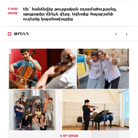
3 ԺԱՄ
Մի´ հանձնվիր թուրքական ողորմածությանը,
ԱՌԱՋ
պայքարիր մինչև վերջ. Ավետիք Չալաբյանի
ուղերձը կալանավայրից
‹
›
3 ԺԱՄ
«Չեմ վերադառնալու փաստաբանական
ԹՐԵՆԴ
ԱՌԱՋ
գործունեությանը»․ Արամ Վարդևանյան
3 ԺԱՄ
Հայաստանը կարիք ունի Ավետիք Չալաբյանի
ԱՌԱՋ
նման խելացի, աշխատասեր և զարգացած մարդու.
Արմեն Մանվելյան
3 ԺԱՄ
Հիմա. Նարեկ Կարապետյանի ճեպազրույցը
ԱՌԱՋ
2 ԺԱՄ
Հարցնում են իրար.«ամուսինդ ո՞նց է, քեռիդ ո՞նց
ԱՌԱՋ
է». Մարուքյանը հիասթափված է նորընտիր
խորհրդարանից
2 ԺԱՄ
Ոչխարները արևային էլեկտրակայանի մոտ, և դա
ԱՌԱՋ
փոխում է պատկերացումները էներգիայի
արտադրության մասին
6 ՕՐ ԱՌԱՋ