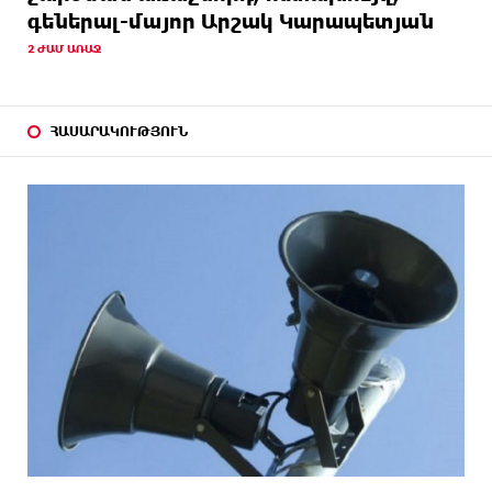
գեներալ-մայոր Արշակ Կարապետյան
13 ԺԱՄ
Սալահը կարիերան կշարունակի Թուրքիայում
2 ԺԱՄ ԱՌԱՋ
ԱՌԱՋ
14 ԺԱՄ
Մեքենաներից գողություններ և շորթում
ԱՌԱՋ
Երևանում. բացահայտվել է «Տեսլայով»
ՀԱՍԱՐԱԿՈՒԹՅՈՒՆ
հանցավոր խումբը
14 ԺԱՄ
Նոր հաղորդագրություն՝ Wildberries-ից․ ի՞նչ են
ԱՌԱՋ
ասում ընկերությունից
14 ԺԱՄ
Ծովագյուղում ապօրինի պահվող գայլերը
ԱՌԱՋ
հանձնվել են մասնագետների խնամքին.
Քաղաքացու նկատմամբ նշանակվել է վարչական
տուգանք
14 ԺԱՄ
ԵՄ-ից պատասխան ստացա․ ինչ էի խնդրել
ԱՌԱՋ
Ուրսուլա ֆոն դեր Լայենից Հայաստանի
վերաբերյալ. Աննա Կոստանյան
14 ԺԱՄ
«Աբովյան Time» պոդկաստի հեղինակ Արման
ԱՌԱՋ
Աբովյանի հետ զրուցել ենք 9-րդ գումարման
Ազգային ժողովի առաջին նիստերի և