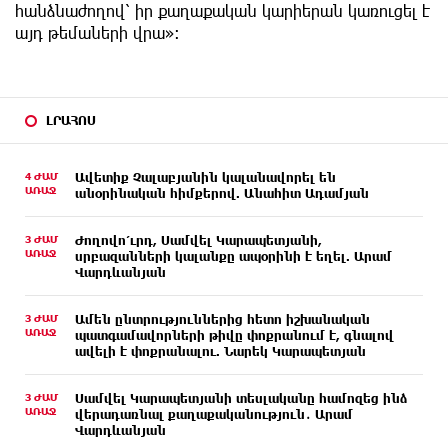
հանձնաժողով՝ իր քաղաքական կարիերան կառուցել է
այդ թեմաների վրա»։
ԼՐԱՀՈՍ
4 ԺԱՄ
Ավետիք Չալաբյանին կալանավորել են
ԱՌԱՋ
անօրինական հիմքերով. Անահիտ Ադամյան
3 ԺԱՄ
Ժողովո՛ւրդ, Սամվել Կարապետյանի,
ԱՌԱՋ
սրբազանների կալանքը ապօրինի է եղել. Արամ
Վարդևանյան
3 ԺԱՄ
Ամեն ընտրություններից հետո իշխանական
ԱՌԱՋ
պատգամավորների թիվը փոքրանում է, գնալով
ավելի է փոքրանալու. Նարեկ Կարապետյան
3 ԺԱՄ
Սամվել Կարապետյանի տեսլականը համոզեց ինձ
ԱՌԱՋ
վերադառնալ քաղաքականություն․ Արամ
Վարդևանյան