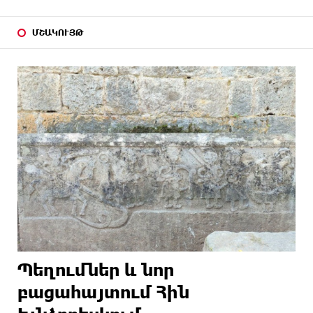
ՄՇԱԿՈՒՅԹ
Պեղումներ և նոր
բացահայտում Հին