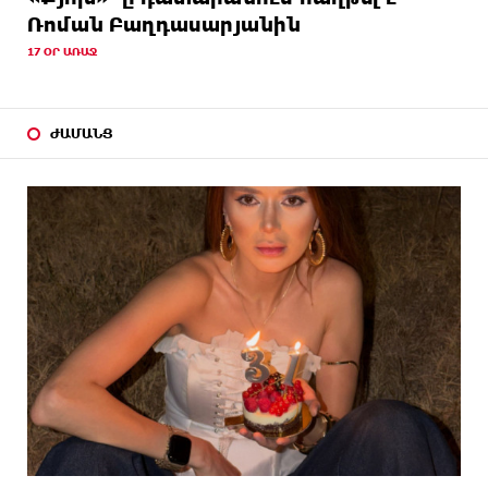
Ռոման Բաղդասարյանին
17 ՕՐ ԱՌԱՋ
ԺԱՄԱՆՑ