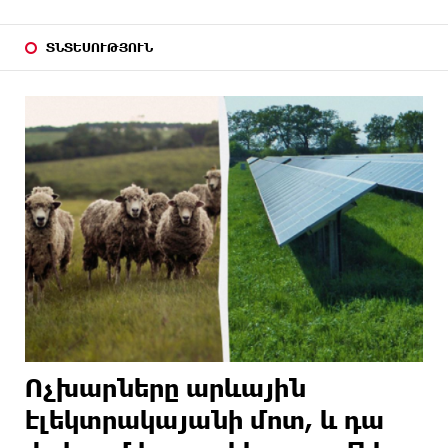
ՏՆՏԵՍՈՒԹՅՈՒՆ
Ոչխարները արևային
էլեկտրակայանի մոտ, և դա