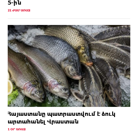
5-ին
21 ԺԱՄ ԱՌԱՋ
Հայաստանը պատրաստվում է ձուկ
արտահանել Վրաստան
1 ՕՐ ԱՌԱՋ