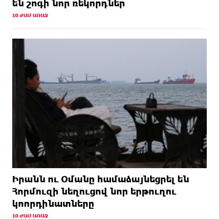
են շոգի նոր ռեկորդներ
10 ԺԱՄ ԱՌԱՋ
Իրանն ու Օմանը համաձայնեցրել են
Հորմուզի նեղուցով նոր երթուղու
կոորդինատները
10 ԺԱՄ ԱՌԱՋ