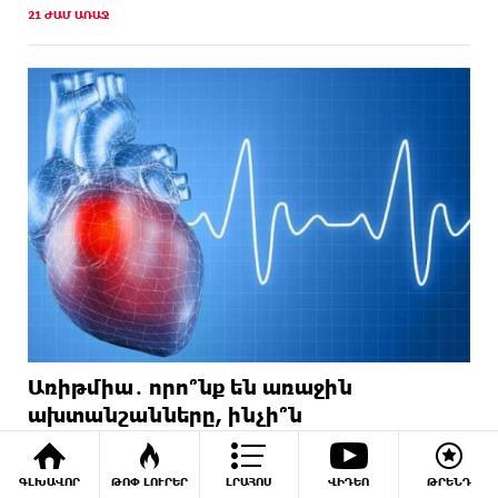
21 ԺԱՄ ԱՌԱՋ
Առիթմիա․ որո՞նք են առաջին
ախտանշանները, ինչի՞ն
ուշադրություն դարձնել, ովքե՞ր են
ռիսկի խմբում
ԳԼԽԱՎՈՐ
ԹՈՓ ԼՈՒՐԵՐ
ԼՐԱՀՈՍ
ՎԻԴԵՈ
ԹՐԵՆԴ