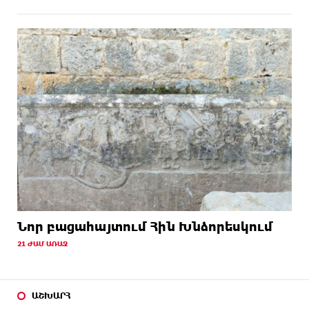
Նոր բացահայտում Հին Խնձորեսկում
21 ԺԱՄ ԱՌԱՋ
ԱՇԽԱՐՀ