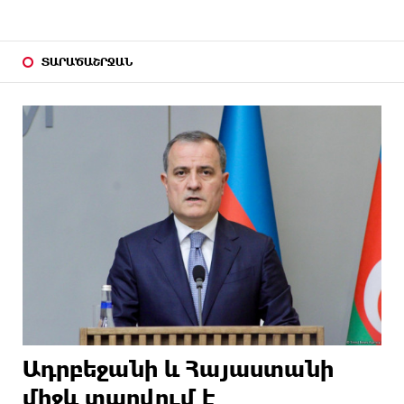
ՏԱՐԱԾԱՇՐՋԱՆ
Ադրբեջանի և Հայաստանի
միջև տարվում է