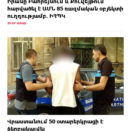
Իրանը Բահրեյնում և Քուվեյթում
hարվածել է ԱՄՆ 85 ռшզմական օբյեկտի
ուղղությամբ. ԻՀՊԿ
29 ՕՐ ԱՌԱՋ
Վրաստանում 50 օտարերկրացի է
ձերբակալվել