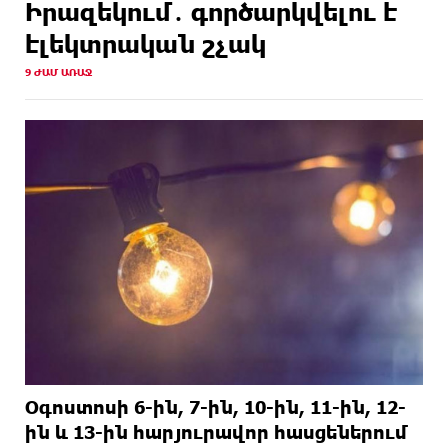
Իրազեկում․ գործարկվելու է
սպասելիքների/չսպասելիքների մասին. Աննա
Կոստանյան
էլեկտրական շչակ
9 ԺԱՄ ԱՌԱՋ
14 ԺԱՄ
Սիրո, ազատության ու պարտքի մասին՝
ԱՌԱՋ
գրականությամբ, փիլիսոփայությամբ ու
քաղաքականությամբ. Մենուա Սողոմոնյան
15 ԺԱՄ
Հանձնվել թուրքական ողորմածությա՞նը, թե՞
ԱՌԱՋ
պայքարել մինչև վերջ. ընտրի´ր պայքարը.
Ավետիք Չալաբյանի ուղերձը կալանավայրից
Օգոստոսի 6-ին, 7-ին, 10-ին, 11-ին, 12-
ին և 13-ին հարյուրավոր հասցեներում