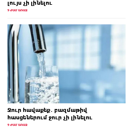
լույս չի լինելու
9 ԺԱՄ ԱՌԱՋ
Ջուր հավաքեք․ բազմաթիվ
հասցեներում ջուր չի լինելու
9 ԺԱՄ ԱՌԱՋ