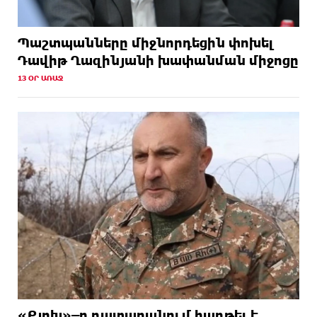
Պաշտպանները միջնորդեցին փոխել
Դավիթ Ղազինյանի խափանման միջոցը
13 ՕՐ ԱՌԱՋ
«Քյոխ»–ը դատարանում հաղթել է