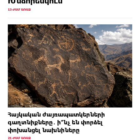
Խնձորեսկում
13 ԺԱՄ ԱՌԱՋ
Հայկական ժայռապատկերների
գաղտնիքները․ ի՞նչ են փորձել
փոխանցել նախնիները
21 ԺԱՄ ԱՌԱՋ