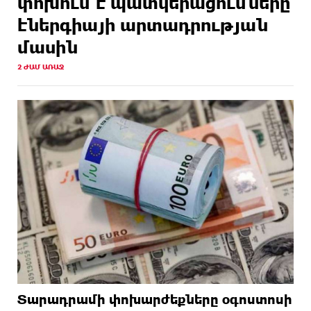
փոխում է պատկերացումները
էներգիայի արտադրության
մասին
2 ԺԱՄ ԱՌԱՋ
Տարադրամի փոխարժեքները օգոստոսի