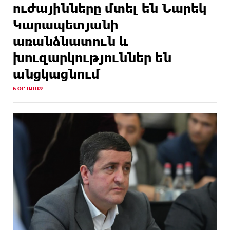
ուժայինները մտել են Նարեկ
Կարապետյանի
առանձնատուն և
խուզարկություններ են
անցկացնում
6 ՕՐ ԱՌԱՋ