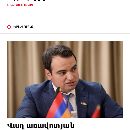
ՄԵԿ ԱՄԻՍ ԱՌԱՋ
ԻՐԱՎՈՒՆՔ
Վաղ առավոտյան