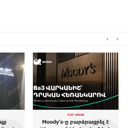
‹
›
3 ՕՐ ԱՌԱՋ
ցրել է
Առաջին ելույթս Ազգային