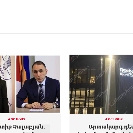
4 ՕՐ ԱՌԱՋ
4 ՕՐ ԱՌԱՋ
տակարգ դեպք
Moody’s-ը բարձրա