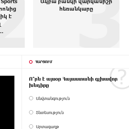
3
4
անիշի
ժողովում․ Մամիկոն
Ասլանյան
ՀԱՐՑՈՒՄ
Ո՞րն է այսօր Հայաստանի գլխավոր
խնդիրը
Անվտանգություն
Տնտեսություն
Արտագաղթ