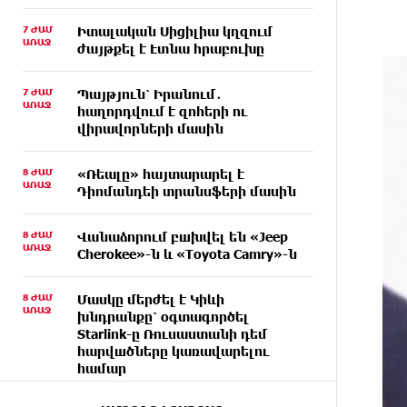
7 ԺԱՄ
Իտալական Սիցիլիա կղզում
ԱՌԱՋ
ժայթքել է Էտնա հրաբուխը
7 ԺԱՄ
Պայթյուն՝ Իրանում․
ԱՌԱՋ
հաղորդվում է զոհերի ու
վիրավորների մասին
8 ԺԱՄ
«Ռեալը» հայտարարել է
ԱՌԱՋ
Դիոմանդեի տրանսֆերի մասին
8 ԺԱՄ
Վանաձորում բшխվել են «Jeep
ԱՌԱՋ
Cherokee»-ն և «Toyota Camry»-ն
8 ԺԱՄ
Մասկը մերժել է Կիևի
ԱՌԱՋ
խնդրանքը՝ օգտագործել
Starlink-ը Ռուսաստանի դեմ
հարվшծները կառավարելու
համար