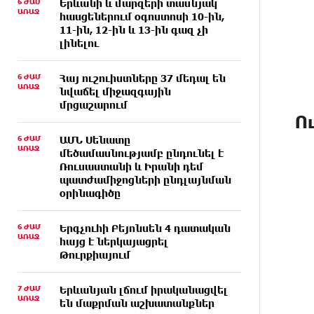
6 ԺԱՄ
Երևանի և մարզերի տասնյակ
ԱՌԱՋ
հասցեներում օգոստոսի 10-ին,
11-ին, 12-ին և 13-ին գազ չի
լինելու
6 ԺԱՄ
Հայ ուշուիստները 37 մեդալ են
ԱՌԱՋ
նվաճել միջազգային
մրցաշարում
Ո
6 ԺԱՄ
ԱՄՆ Սենատը
ԱՌԱՋ
մեծամասնությամբ ընդունել է
Ռուսաստանի և Իրանի դեմ
պատժամիջոցների ընդլայնման
օրինագիծը
6 ԺԱՄ
Երգչուհի Բեյոնսեն ​​4 դատական
ԱՌԱՋ
հայց է ներկայացրել
Թուրքիայում
7 ԺԱՄ
Երևանյան լճում իրականացվել
ԱՌԱՋ
են մաքրման աշխատանքներ