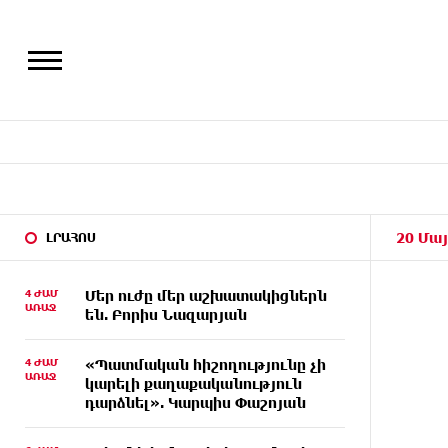
20 Մայ
ԼՐԱՀՈՍ
4 ԺԱՄ
Մեր ուժը մեր աշխատակիցներն
ԱՌԱՋ
են. Բորիս Նազարյան
4 ԺԱՄ
«Պատմական հիշողությունը չի
ԱՌԱՋ
կարելի քաղաքականություն
դարձնել». Կարպիս Փաշոյան