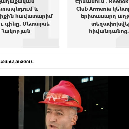
2
ւմ․ Reebok Sports
Ակբա բանկի վարկ
Armenia կենտրոնից
հեռանկարը
տասարդ աղջիկ է
տեղափոխվել
իվանդանոց...
ԱՔԱԿԱՆՈՒԹՅՈՒՆ