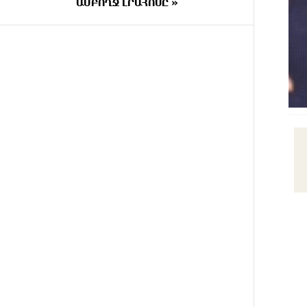
ԱՄԲՈՂՋ ԼՐԱՀՈՍԸ »
9 ԺԱՄ
Երևանում և մարզերում
ԱՌԱՋ
էլեկտրաէներգիայի
ընդհատումներ կլինեն
9 ԺԱՄ
Ստեփանավանում ռուս կին է
ԱՌԱՋ
փորձել ինքնասպան լինել
9 ԺԱՄ
ԵԱՏՄ֊ն չի ուզում, որ իր
ԱՌԱՋ
միջոցներով զարգանա
Հայաստանի տնտեսությունը ու
հետո գնա ԵՄ. Արշակ
Կարապետյան
9 ԺԱՄ
ԱՄՆ վերաքննիչ դատարանը
ԱՌԱՋ
արգելափակել է Թրամփի 400
միլիոն դոլար արժողությամբ
Սպիտակ տան
պարահանդեսային դահլիճի
նախագիծը
9 ԺԱՄ
Կաթողիկոսի նկատմամբ
ԱՌԱՋ