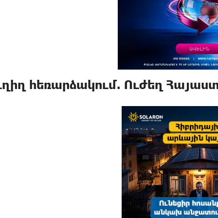
ւղիղ հեռարձակում. Ուժեղ Հայաս