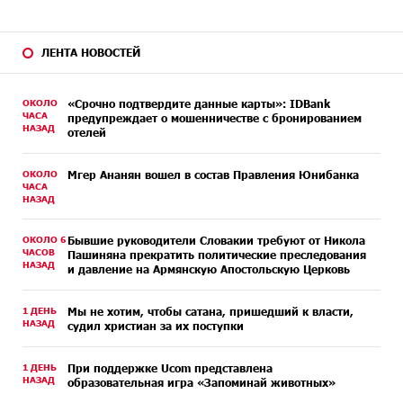
ЛЕНТА НОВОСТЕЙ
ОКОЛО
«Срочно подтвердите данные карты»: IDBank
ЧАСА
предупреждает о мошенничестве с бронированием
НАЗАД
отелей
ОКОЛО
Мгер Ананян вошел в состав Правления Юнибанка
ЧАСА
НАЗАД
ОКОЛО 6
Бывшие руководители Словакии требуют от Никола
ЧАСОВ
Пашиняна прекратить политические преследования
НАЗАД
и давление на Армянскую Апостольскую Церковь
1 ДЕНЬ
Мы не хотим, чтобы сатана, пришедший к власти,
НАЗАД
судил христиан за их поступки
1 ДЕНЬ
При поддержке Ucom представлена
НАЗАД
образовательная игра «Запоминай животных»