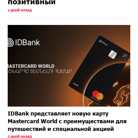
позитивный
НАЗАД
2 ДНЕЙ НАЗАД
ОКОЛО
Почему стало модно «отчитывать» оппозицию, и
ОДНОГО
чего на самом деле ожидает общество? «Паст»
МЕСЯЦА
НАЗАД
IDBank представляет новую карту
Mastercard World с преимуществами для
путешествий и специальной акцией
3 ДНЕЙ НАЗАД