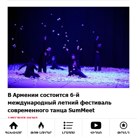
В Армении состоится 6-й
международный летний фестиваль
современного танца SumMeet
2 МЕСЯЦЕВ НАЗАД
ԳԼԽԱՎՈՐ
ԹՈՓ ԼՈՒՐԵՐ
ԼՐԱՀՈՍ
ՎԻԴԵՈ
ԹՐԵՆԴ