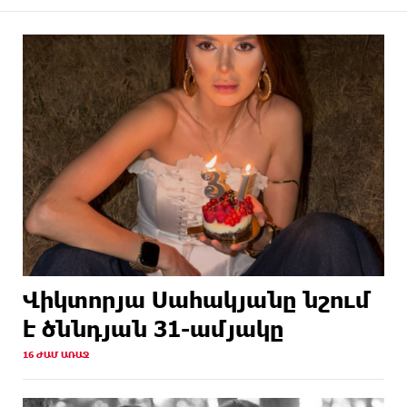
Վիկտորյա Սահակյանը նշում
է ծննդյան 31-ամյակը
16 ԺԱՄ ԱՌԱՋ