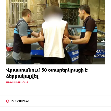
Վրաստանում 50 օտարերկրացի է
ձերբակալվել
ՄԵԿ ԱՄԻՍ ԱՌԱՋ
ԻՐԱՎՈՒՆՔ