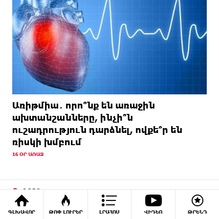
Առիթմիա․ որո՞նք են առաջին
ախտանշանները, ինչի՞ն
ուշադրություն դարձնել, ովքե՞ր են
ռիսկի խմբում
16 ՕՐ ԱՌԱՋ
ՖՈՏՈ
ԳԼԽԱՎՈՐ
ԹՈՓ ԼՈՒՐԵՐ
ԼՐԱՀՈՍ
ՎԻԴԵՈ
ԹՐԵՆԴ