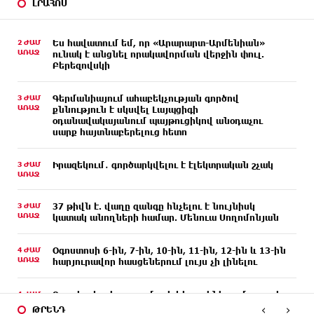
ԼՐԱՀՈՍ
2 ԺԱՄ
Ես հավատում եմ, որ «Արարարտ-Արմենիան»
ԱՌԱՋ
ունակ է անցնել որակավորման վերջին փուլ.
Բերեզովսկի
3 ԺԱՄ
Գերմանիայում ահաբեկչության գործով
ԱՌԱՋ
քննություն է սկսվել Լայպցիգի
օդանավակայանում պայթուցիկով անօդաչու
սարք հայտնաբերելուց հետո
3 ԺԱՄ
Իրազեկում․ գործարկվելու է էլեկտրական շչակ
ԱՌԱՋ
3 ԺԱՄ
37 թիվն է. վաղը զանգը հնչելու է նույնիսկ
ԱՌԱՋ
կատակ անողների համար. Մենուա Սողոմոնյան
4 ԺԱՄ
Օգոստոսի 6-ին, 7-ին, 10-ին, 11-ին, 12-ին և 13-ին
ԱՌԱՋ
հարյուրավոր հասցեներում լույս չի լինելու
4 ԺԱՄ
Ջուր հավաքեք․ բազմաթիվ հասցեներում ջուր չի
ԱՌԱՋ
լինելու
‹
›
ԹՐԵՆԴ