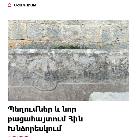
ՄՇԱԿՈՒՅԹ
Պեղումներ և նոր
բացահայտում Հին
Խնձորեսկում