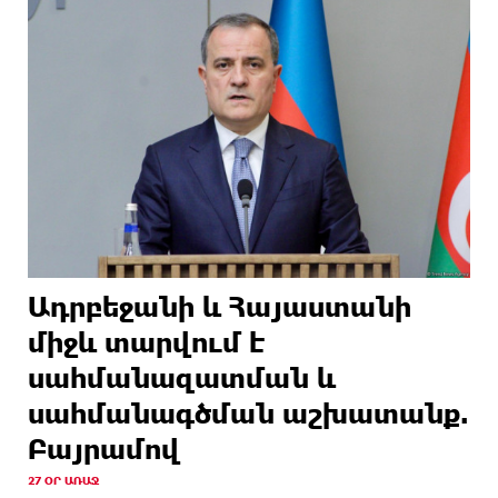
Ադրբեջանի և Հայաստանի
միջև տարվում է
սահմանազատման և
սահմանագծման աշխատանք.
Բայրամով
27 ՕՐ ԱՌԱՋ