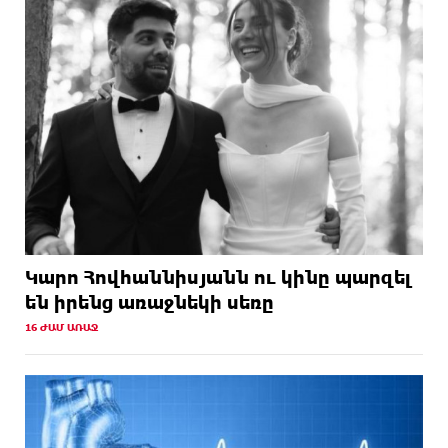
Կարո Հովհաննիսյանն ու կինը պարզել
են իրենց առաջնեկի սեռը
16 ԺԱՄ ԱՌԱՋ