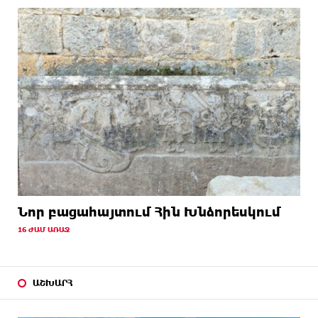
Նոր բացահայտում Հին Խնձորեսկում
16 ԺԱՄ ԱՌԱՋ
ԱՇԽԱՐՀ