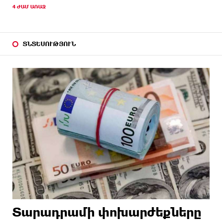
4 ԺԱՄ ԱՌԱՋ
ՏՆՏԵՍՈՒԹՅՈՒՆ
Տարադրամի փոխարժեքները