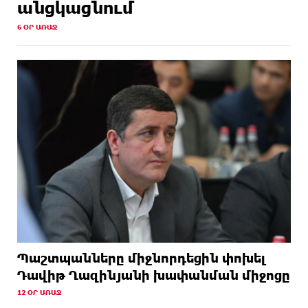
անցկացնում
6 ՕՐ ԱՌԱՋ
Պաշտպանները միջնորդեցին փոխել
Դավիթ Ղազինյանի խափանման միջոցը
12 ՕՐ ԱՌԱՋ