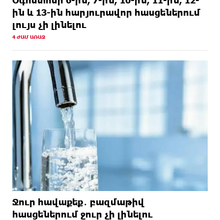
Օգոստոսի 6-ին, 7-ին, 10-ին, 11-ին, 12-
ին և 13-ին հարյուրավոր հասցեներում
լույս չի լինելու
4 ԺԱՄ ԱՌԱՋ
Ջուր հավաքեք․ բազմաթիվ
հասցեներում ջուր չի լինելու