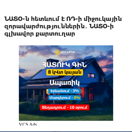
ՆԱՏՕ-ն հետևում Է ՌԴ-ի միջուկային
զnրավարժություններին․ ՆԱՏՕ-ի
գլխավոր քարտուղար