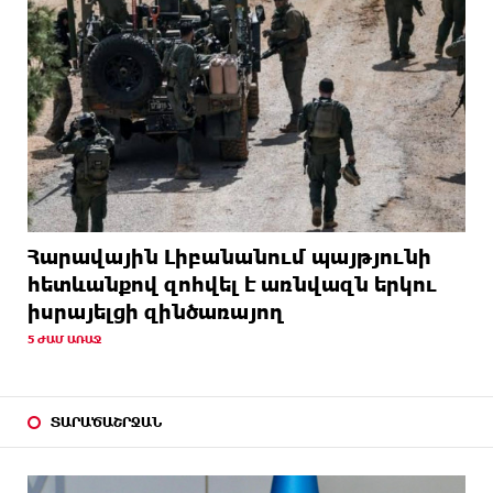
Հարավային Լիբանանում պայթյունի
հետևանքով զոհվել է առնվազն երկու
իսրայելցի զինծառայող
5 ԺԱՄ ԱՌԱՋ
ՏԱՐԱԾԱՇՐՋԱՆ