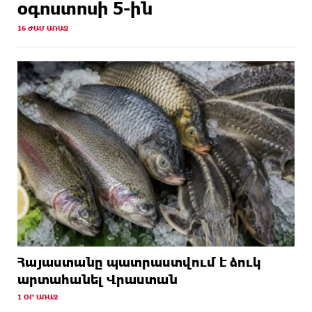
օգոստոսի 5-ին
16 ԺԱՄ ԱՌԱՋ
Հայաստանը պատրաստվում է ձուկ
արտահանել Վրաստան
1 ՕՐ ԱՌԱՋ