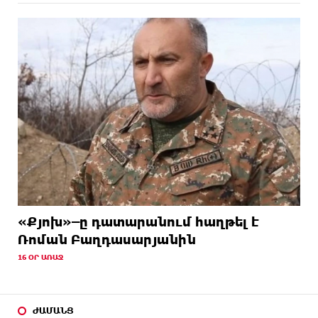
«Քյոխ»–ը դատարանում հաղթել է
Ռոման Բաղդասարյանին
16 ՕՐ ԱՌԱՋ
ԺԱՄԱՆՑ