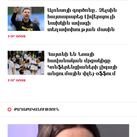
7 ԺԱՄ
Լոնդոնի կենտրոնում զինված անձը դանակով
ԱՌԱՋ
հարձակում է գործել. 4 վիրավոր կա
Ալոնսոյի գործոնը․ Չելսին
հայտարարեց Լիվերպուլի
7 ԺԱՄ
Ռուսական ԱԹՍ-ներ արտադրող ընկերության
նախկին ավագի
ԱՌԱՋ
ղեկավարի դեմ մահափորձ է կատարվել
տեղափոխության մասին
2 ՕՐ ԱՌԱՋ
7 ԺԱՄ
4 մեդալ՝ մաթեմատիկական միջազգային
ԱՌԱՋ
ուսանողական օլիմպիադայում
Հայտնի են Նոայի
7 ԺԱՄ
Հայրենիքի զգացողությունը հողի նկատմամբ
հավանական մրցակիցը
ԱՌԱՋ
պետք է լինի ոչ թե թշնամության, այլ
Կոնֆերենցիաների լիգայի
բարեկամության հիմքը. Էդգար Ղազարյան
անցումային փլեյ-օֆֆում
2 ՕՐ ԱՌԱՋ
7 ԺԱՄ
Պեղումներ և նոր բացահայտում Հին
ԱՌԱՋ
Խնձորեսկում
8 ԺԱՄ
Սալահը կարիերան կշարունակի Թուրքիայում
ԱՌԱՋ
ՔԱՂԱՔԱԿԱՆՈՒԹՅՈՒՆ
8 ԺԱՄ
Մեքենաներից գողություններ և շորթում
ԱՌԱՋ
Երևանում. բացահայտվել է «Տեսլայով»
հանցավոր խումբը