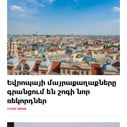
Եվրոպայի մայրաքաղաքները
գրանցում են շոգի նոր
ռեկորդներ
4 ԺԱՄ ԱՌԱՋ