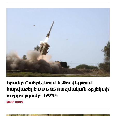
Իրանը Բահրեյնում և Քուվեյթում
hարվածել է ԱՄՆ 85 ռшզմական օբյեկտի
ուղղությամբ. ԻՀՊԿ
28 ՕՐ ԱՌԱՋ