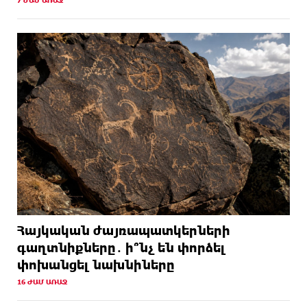
7 ԺԱՄ ԱՌԱՋ
Հայկական ժայռապատկերների
գաղտնիքները․ ի՞նչ են փորձել
փոխանցել նախնիները
16 ԺԱՄ ԱՌԱՋ