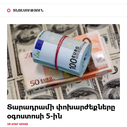
ՏՆՏԵՍՈՒԹՅՈՒՆ
Տարադրամի փոխարժեքները
օգոստոսի 5-ին
18 ԺԱՄ ԱՌԱՋ