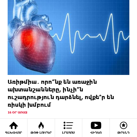
Առիթմիա․ որո՞նք են առաջին
ախտանշանները, ինչի՞ն
ուշադրություն դարձնել, ովքե՞ր են
ռիսկի խմբում
16 ՕՐ ԱՌԱՋ
ԳԼԽԱՎՈՐ
ԹՈՓ ԼՈՒՐԵՐ
ԼՐԱՀՈՍ
ՎԻԴԵՈ
ԹՐԵՆԴ
ՖՈՏՈ