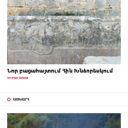
Նոր բացահայտում Հին Խնձորեսկում
19 ԺԱՄ ԱՌԱՋ
ԱՇԽԱՐՀ