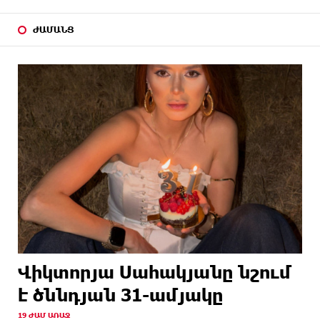
ԺԱՄԱՆՑ
Վիկտորյա Սահակյանը նշում
է ծննդյան 31-ամյակը
19 ԺԱՄ ԱՌԱՋ