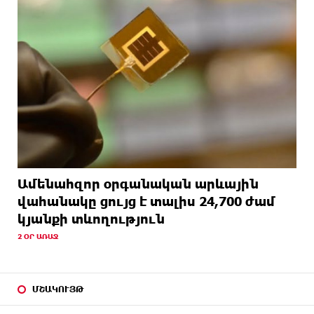
Ամենահզոր օրգանական արևային
վահանակը ցույց է տալիս 24,700 ժամ
կյանքի տևողություն
2 ՕՐ ԱՌԱՋ
ՄՇԱԿՈՒՅԹ