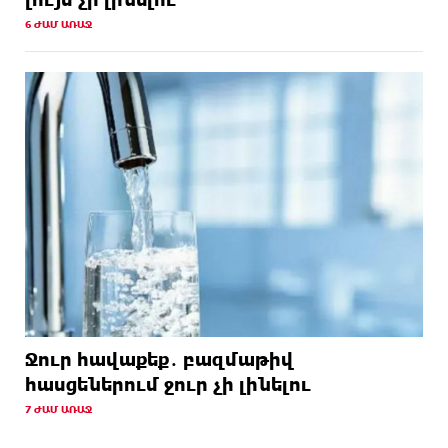
6 ԺԱՄ ԱՌԱՋ
Ջուր հավաքեք․ բազմաթիվ
հասցեներում ջուր չի լինելու
7 ԺԱՄ ԱՌԱՋ