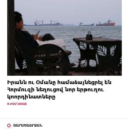
Իրանն ու Օմանը համաձայնեցրել են
Հորմուզի նեղուցով նոր երթուղու
կոորդինատները
8 ԺԱՄ ԱՌԱՋ
ՏԱՐԱԾԱՇՐՋԱՆ