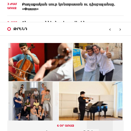
3 ԺԱՄ
Քաղաքական սուր կոնտրաստն ու դիսբալանսը.
ԱՌԱՋ
«Փաստ»
3 ԺԱՄ
Ընտրություններն ավարտվեցին,
ԱՌԱՋ
իշխանություններին էլ ոչինչ չի հետաքրքրու՞մ.
‹
›
ԹՐԵՆԴ
«Փաստ»
3 ԺԱՄ
Նոր պարտքեր են ներգրավում ճեղքերը փակելու
ԱՌԱՋ
համար. «Փաստ»
3 ԺԱՄ
Անհավասարակշռության և նոր կախվածության
ԱՌԱՋ
վտանգները. «Փաստ»
5 ԺԱՄ
Ես հավատում եմ, որ «Արարարտ-Արմենիան»
ԱՌԱՋ
ունակ է անցնել որակավորման վերջին փուլ.
Բերեզովսկի
5 ԺԱՄ
Գերմանիայում ահաբեկչության գործով
ԱՌԱՋ
քննություն է սկսվել Լայպցիգի
օդանավակայանում պայթուցիկով անօդաչու
սարք հայտնաբերելուց հետո
6 ՕՐ ԱՌԱՋ