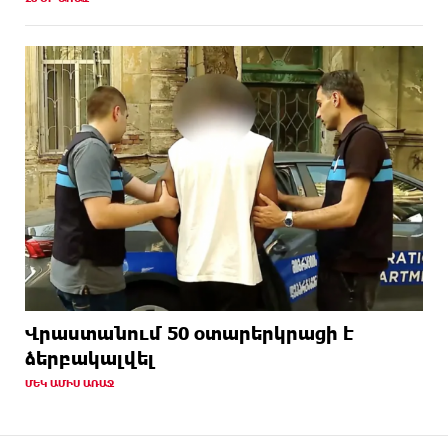
Վրաստանում 50 օտարերկրացի է
ձերբակալվել
ՄԵԿ ԱՄԻՍ ԱՌԱՋ