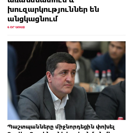
խուզարկություններ են
անցկացնում
6 ՕՐ ԱՌԱՋ
Պաշտպանները միջնորդեցին փոխել