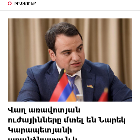
ԻՐԱՎՈՒՆՔ
Վաղ առավոտյան
ուժայինները մտել են Նարեկ
Կարապետյանի
առանձնատուն և