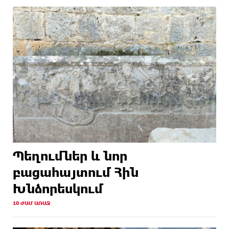
Պեղումներ և նոր
բացահայտում Հին
Խնձորեսկում
10 ԺԱՄ ԱՌԱՋ