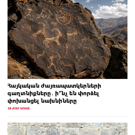
Հայկական ժայռապատկերների
գաղտնիքները․ ի՞նչ են փորձել
փոխանցել նախնիները
18 ԺԱՄ ԱՌԱՋ