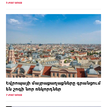
5 ԺԱՄ ԱՌԱՋ
Եվրոպայի մայրաքաղաքները գրանցում
են շոգի նոր ռեկորդներ
7 ԺԱՄ ԱՌԱՋ