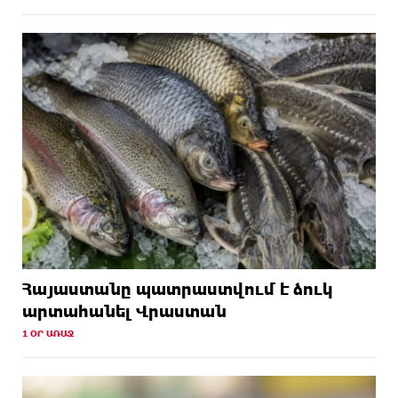
Հայաստանը պատրաստվում է ձուկ
արտահանել Վրաստան
1 ՕՐ ԱՌԱՋ