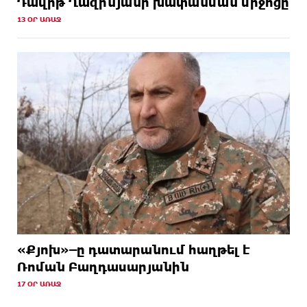
Դավիթ Ղազինյանի խափանման միջոցը
13 ՕՐ ԱՌԱՋ
«Քյոխ»–ը դատարանում հաղթել է
Ռոման Բաղդասարյանին
17 ՕՐ ԱՌԱՋ