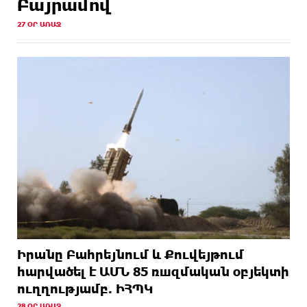
Բայրամով
27 ՕՐ ԱՌԱՋ
Իրանը Բահրեյնում և Քուվեյթում
hարվածել է ԱՄՆ 85 ռшզմական օբյեկտի
ուղղությամբ. ԻՀՊԿ
28 ՕՐ ԱՌԱՋ