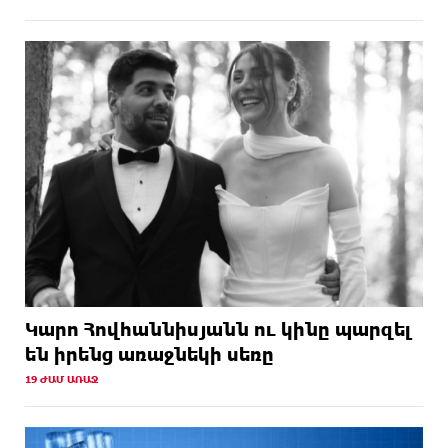
Կարո Հովհաննիսյանն ու կինը պարզել
են իրենց առաջնեկի սեռը
19 ԺԱՄ ԱՌԱՋ