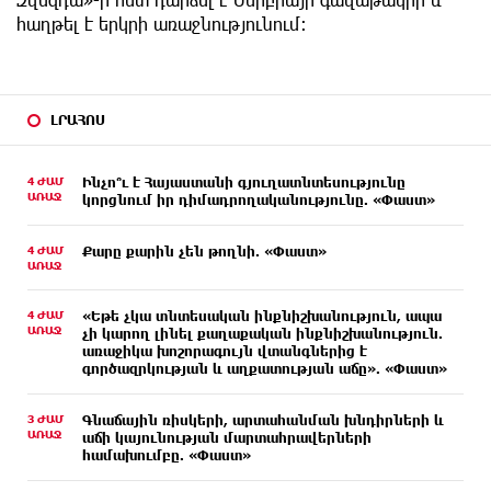
հաղթել է երկրի առաջնությունում։
ԼՐԱՀՈՍ
4 ԺԱՄ
Ինչո՞ւ է Հայաստանի գյուղատնտեսությունը
ԱՌԱՋ
կորցնում իր դիմադրողականությունը. «Փաստ»
4 ԺԱՄ
Քարը քարին չեն թողնի. «Փաստ»
ԱՌԱՋ
4 ԺԱՄ
«Եթե չկա տնտեսական ինքնիշխանություն, ապա
ԱՌԱՋ
չի կարող լինել քաղաքական ինքնիշխանություն.
առաջիկա խոշորագույն վտանգներից է
գործազրկության և աղքատության աճը». «Փաստ»
3 ԺԱՄ
Գնաճային ռիսկերի, արտահանման խնդիրների և
ԱՌԱՋ
աճի կայունության մարտահրավերների
համախումբը. «Փաստ»