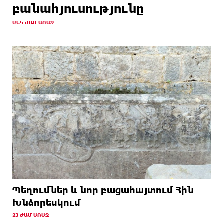
բանահյուսությունը
ՄԵԿ ԺԱՄ ԱՌԱՋ
Պեղումներ և նոր բացահայտում Հին
Խնձորեսկում
23 ԺԱՄ ԱՌԱՋ