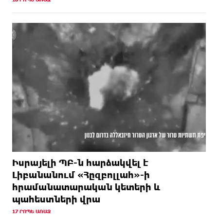
Իսրայելի ՊԲ-ն հարձակվել է
Լիբանանում «Հըզբոլլահ»-ի
հրամանատարական կետերի և
պահեստների վրա
17 ՐՈՊԵ ԱՌԱՋ