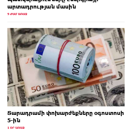
արտադրության մասին
9 ԺԱՄ ԱՌԱՋ
Տարադրամի փոխարժեքները օգոստոսի
5-ին
1 ՕՐ ԱՌԱՋ