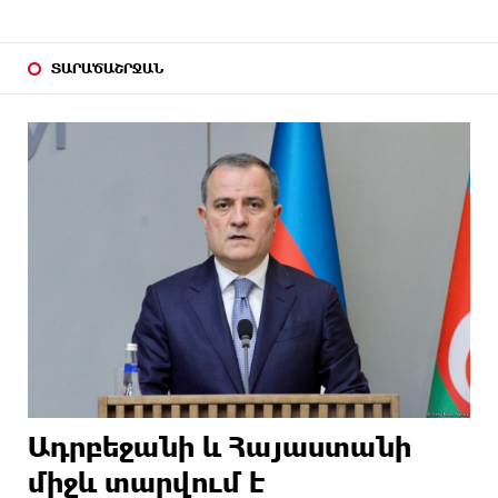
ՏԱՐԱԾԱՇՐՋԱՆ
Ադրբեջանի և Հայաստանի
միջև տարվում է