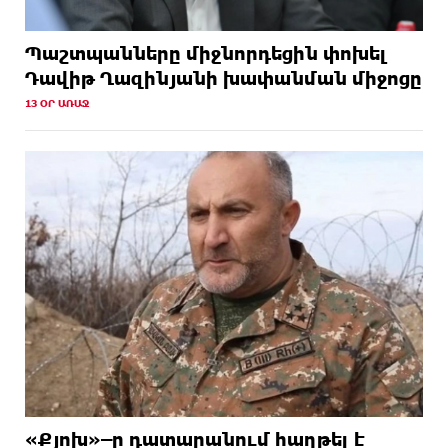
Պաշտպանները միջնորդեցին փոխել
Դավիթ Ղազինյանի խափանման միջոցը
13 ՕՐ ԱՌԱՋ
«Քյոխ»–ը դատարանում հաղթել է