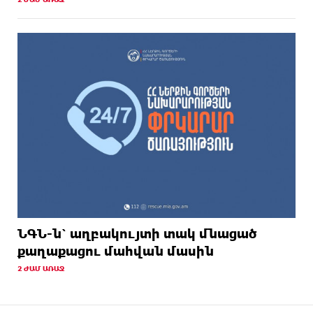
ՆԳՆ-ն՝ աղբակույտի տակ մնացած
քաղաքացու մահվան մասին
2 ԺԱՄ ԱՌԱՋ