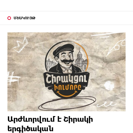
ՄՇԱԿՈՒՅԹ
Արժևորվում է Շիրակի
երգիծական