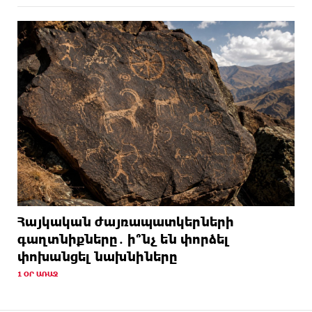
Հայկական ժայռապատկերների
գաղտնիքները․ ի՞նչ են փորձել
փոխանցել նախնիները
1 ՕՐ ԱՌԱՋ