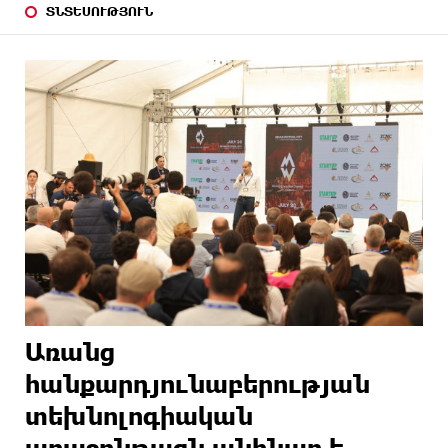
ՏՆՏԵՍՈՒԹՅՈՒՆ
Առանց
հանքարդյունաբերության
տեխնոլոգիական
առաջընթացն անհնար է․