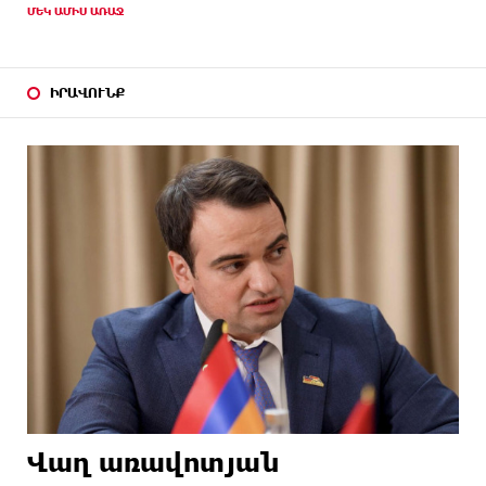
ՄԵԿ ԱՄԻՍ ԱՌԱՋ
ԻՐԱՎՈՒՆՔ
Վաղ առավոտյան