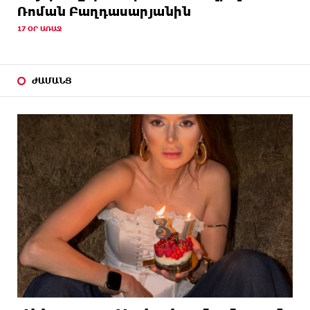
Ռոման Բաղդասարյանին
17 ՕՐ ԱՌԱՋ
ԺԱՄԱՆՑ