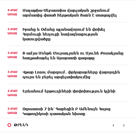
4 ԺԱՄ
Մալաթիա-Սեբաստիա վարչական շրջանում
ԱՌԱՋ
արմատից փտած հերթական ծառն է տապալվել
3 ԺԱՄ
Իրանը և Օմանը պլանավորում են փոխել
ԱՌԱՋ
Հորմուզի նեղուցի նավագնացության
կառուցվածքը
3 ԺԱՄ
8-ամյա Մոնթե Մուրադյանն ու Սյունե Քոսակյանը
ԱՌԱՋ
հաղթահարել են Արարատի գագաթը
3 ԺԱՄ
Վթար Լոռու մարզում․ փրկարարները վարորդին
ԱՌԱՋ
դուրս են բերել արգելափակումից
2 ԺԱՄ
Երևանում երթուղիների փոփոխություն կլինի
ԱՌԱՋ
2 ԺԱՄ
Օգոստոսի 7-ին՝ Գարեգին Բ Ամենայն Հայոց
ԱՌԱՋ
Կաթողիկոսի դատական նիստը
‹
›
ԹՐԵՆԴ
2 ԺԱՄ
ՆԳՆ-ն՝ աղբակույտի տակ մնացած քաղաքացու
ԱՌԱՋ
մահվան մասին