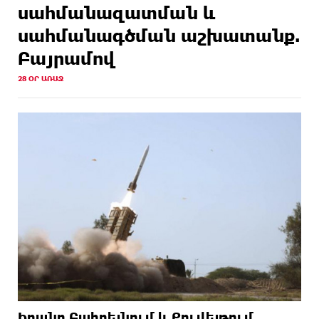
սահմանազատման և
սահմանագծման աշխատանք.
Բայրամով
28 ՕՐ ԱՌԱՋ
Իրանը Բահրեյնում և Քուվեյթում