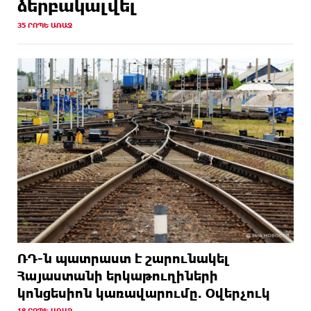
ձերբակալվել
35 ՐՈՊԵ ԱՌԱՋ
ՌԴ-ն պատրաստ է շարունակել
Հայաստանի երկաթուղիների
կոնցեսիոն կառավարումը. Օվերչուկ
18 ՐՈՊԵ ԱՌԱՋ