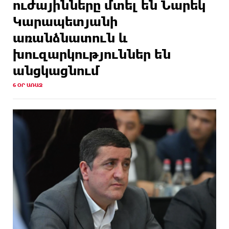
ուժայինները մտել են Նարեկ
Կարապետյանի
առանձնատուն և
խուզարկություններ են
անցկացնում
6 ՕՐ ԱՌԱՋ