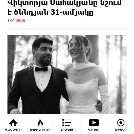
Վիկտորյա Սահակյանը նշում
է ծննդյան 31-ամյակը
1 ՕՐ ԱՌԱՋ
Կարո Հովհաննիսյանն ու կինը պարզել
են իրենց առաջնեկի սեռը
ԳԼԽԱՎՈՐ
ԹՈՓ ԼՈՒՐԵՐ
ԼՐԱՀՈՍ
ՎԻԴԵՈ
ԹՐԵՆԴ