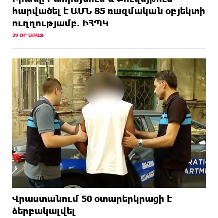
hարվածել է ԱՄՆ 85 ռшզմական օբյեկտի
ուղղությամբ. ԻՀՊԿ
29 ՕՐ ԱՌԱՋ
Վրաստանում 50 օտարերկրացի է
ձերբակալվել