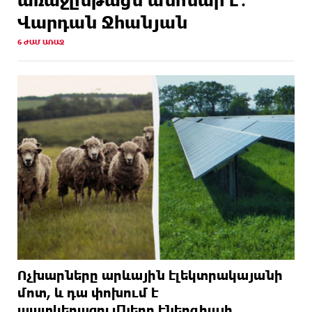
Վարդան Ջհանյան
6 ԺԱՄ ԱՌԱՋ
Ոչխարները արևային էլեկտրակայանի
մոտ, և դա փոխում է
պատկերացումները էներգիայի