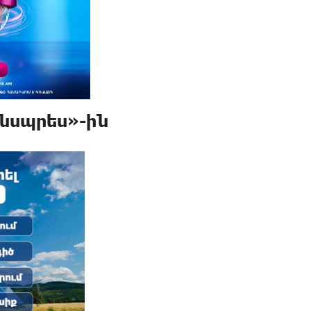
նսպրես»-ին