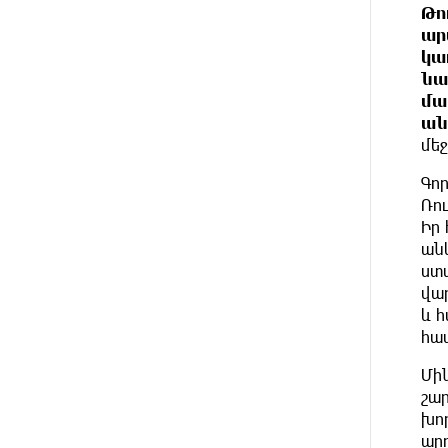
Իտալական Սիցիլիա կղզում
Թո
ԱՌԱՋ
ժայթքել է Էտնա հրաբուխը
ար
կա
13 ԺԱՄ
Պայթյուն՝ Իրանում․
նա
ԱՌԱՋ
հաղորդվում է զոհերի ու
մա
վիրավորների մասին
ան
մեջ
14 ԺԱՄ
«Ռեալը» հայտարարել է
ԱՌԱՋ
Դիոմանդեի տրանսֆերի մասին
Գոր
Ռո
Իր
14 ԺԱՄ
Վանաձորում բшխվել են «Jeep
ԱՌԱՋ
Cherokee»-ն և «Toyota Camry»-ն
ան
ստա
վար
14 ԺԱՄ
Մասկը մերժել է Կիևի
ԱՌԱՋ
և 
խնդրանքը՝ օգտագործել
Starlink-ը Ռուսաստանի դեմ
հա
հարվшծները կառավարելու
համար
Մի
շար
խո
15 ԺԱՄ
Երևանում և մարզերում
ԱՌԱՋ
արդ
էլեկտրաէներգիայի