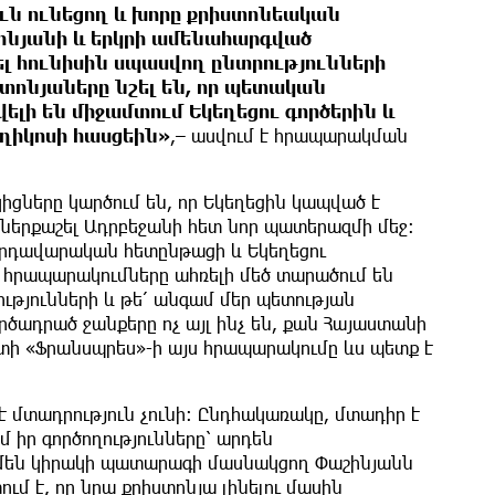
ուն ունեցող և խորը քրիստոնեական
ինյանի և երկրի ամենահարգված
ցել հունիսին սպասվող ընտրությունների
տոնյաները նշել են, որ պետական
ելի են միջամտում Եկեղեցու գործերին և
ղիկոսի հասցեին»
,– ասվում է հրապարակման
կիցները կարծում են, որ Եկեղեցին կապված է
 ներքաշել Ադրբեջանի հետ նոր պատերազմի մեջ։
ովրդավարական հետընթացի և Եկեղեցու
 հրապարակումները ահռելի մեծ տարածում են
ւթյունների և թե՛ անգամ մեր պետության
րծադրած ջանքերը ոչ այլ ինչ են, քան Հայաստանի
տի «Ֆրանսպրես»-ի այս հրապարակումը ևս պետք է
 մտադրություն չունի։ Ընդհակառակը, մտադիր է
մ իր գործողությունները՝ արդեն
մեն կիրակի պատարագի մասնակցող Փաշինյանն
ւմ է, որ նրա քրիստոնյա լինելու մասին