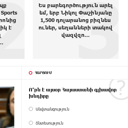
3
4
ն արել
Moody’s-ը բարձրացրել է
ինյանը
Ակբա բանկի վարկանիշի
բիզնես
հեռանկարը
 տակով
ՀԱՐՑՈՒՄ
Ո՞րն է այսօր Հայաստանի գլխավոր
խնդիրը
Անվտանգություն
Տնտեսություն