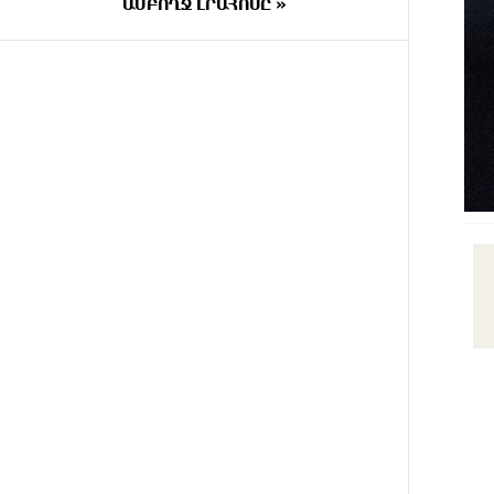
ԱՄԲՈՂՋ ԼՐԱՀՈՍԸ »
34 ՐՈՊԵ
Բանկային գաղտնիքի ապօրինի
ԱՌԱՋ
արտահոսք, մերժված
վարույթներ և լռող բանկեր.
ահազանգում է գործարարը
ՄԵԿ ԺԱՄ
Ավետիք Չալաբյանն օրինակելի
ԱՌԱՋ
հայ է և չի վախենում
իշխանությունների
ապօրինություններից. Լարիսա
Ալավերդյան
2 ԺԱՄ
Մեր ուժը մեր աշխատակիցներն
ԱՌԱՋ
են. ԶՊՄԿ
2 ԺԱՄ
«Պատմական հիշողությունը չի
ԱՌԱՋ
կարելի քաղաքականություն
դարձնել». Կարպիս Փաշոյան
11 ԺԱՄ
Երևանի և մարզերի տասնյակ
ԱՌԱՋ
հասցեներում օգոստոսի 10-ին,