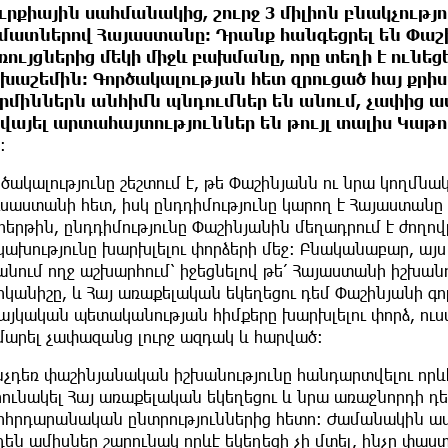
ւրքիային սահմանակից, շուրջ 3 միլիոն բնակչությ
մատներով Հայաստանը։ Դրանք հանգեցրել են Փաշ
ռույցներից մեկի միջև բախմանը, որը տեղի է ունե
խաշեմին։ Գործակալության հետ զրուցած հայ քրիս
րմիններն անհիմն պնդումներ են անում, չափից ավ
վայել արտահայտություններ են թույլ տալիս Կաթո
։
ծակալությունը շեշտում է, թե Փաշինյանն ու նրա կողմնա
ւսաստանի հետ, իսկ ընդդիմությունը կարող է Հայաստանը
 հերթին, ընդդիմությունը Փաշինյանին մեղադրում է ժող
կախությունը խարխլելու փորձերի մեջ։ Բնականաբար, այս
նում ողջ աշխարհում՝ իջեցնելով թե՛ Հայաստանի իշխանո
կանիշը, և Հայ առաքելական եկեղեցու դեմ Փաշինյանի գո
հայկական պետականության հիմքերը խարխլելու փորձ, ուս
մարել չափազանց լուրջ ազդակ և հարված։
նչդեռ փաշինյանական իշխանությունը հանդարտվելու որևէ
ունակել Հայ առաքելական եկեղեցու և նրա առաջնորդի դե
րհրդարանական ընտրություններից հետո։ Ժամանակին ա
են ամիսներ շարունակ որևէ եկեղեցի չի մտել, ինչը փաստո