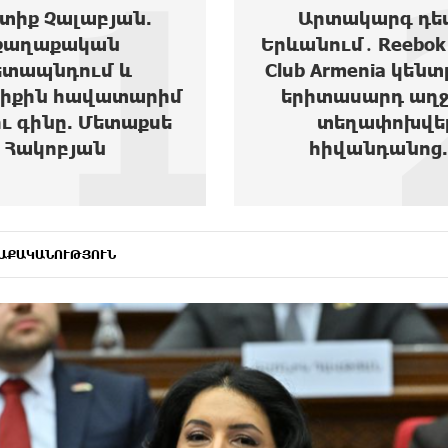
2
տակարգ դեպք
Ես բարեգործությու
ւմ․ Reebok Sports
եմ, երբ Նիկոլ Փաշ
Armenia կենտրոնից
1,500 դոլարանոց 
տասարդ աղջիկ է
ուներ, սեղանների
տեղափոխվել
վազվզո...
իվանդանոց...
ԱՔԱԿԱՆՈՒԹՅՈՒՆ