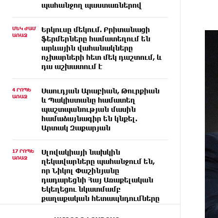
պահանջող պաստառներով
ՄԵԿ ԺԱՄ
Երկուսը մեկում. Բրիտանացի
ԱՌԱՋ
ֆերմերները համատեղում են
արևային վահանակները
ոչխարների հետ մեկ դաշտում, և
դա աշխատում է
4 ՐՈՊԵ
Սաուդյան Արաբիան, Թուրքիան
ԱՌԱՋ
և Պակիստանը համատեղ
պաշտպանության մասին
համաձայնագիր են կնքել.
Արտակ Զաքարյան
17 ՐՈՊԵ
Սլովակիայի նախկին
ԱՌԱՋ
ղեկավարները պահանջում են,
որ Նիկոլ Փաշինյանը
դադարեցնի Հայ Առաքելական
Եկեղեցու նկատմամբ
քաղաքական հետապնդումները
և ճնշումները