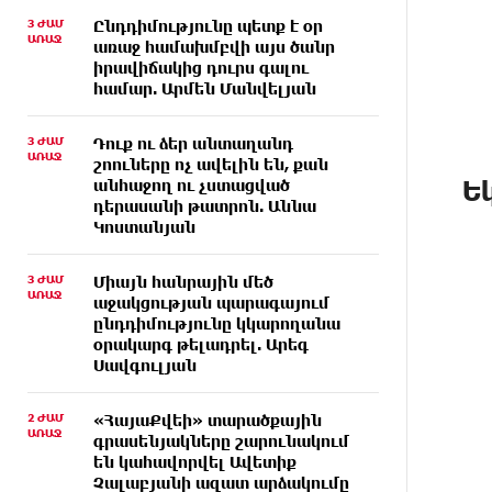
3 ԺԱՄ
Ընդդիմությունը պետք է օր
ԱՌԱՋ
առաջ համախմբվի այս ծանր
իրավիճակից դուրս գալու
համար. Արմեն Մանվելյան
3 ԺԱՄ
Դուք ու ձեր անտաղանդ
ԱՌԱՋ
շոուները ոչ ավելին են, քան
Ե
անհաջող ու չստացված
դերասանի թատրոն. Աննա
Կոստանյան
3 ԺԱՄ
Միայն հանրային մեծ
ԱՌԱՋ
աջակցության պարագայում
ընդդիմությունը կկարողանա
օրակարգ թելադրել. Արեգ
Սավգուլյան
2 ԺԱՄ
«ՀայաՔվեի» տարածքային
ԱՌԱՋ
գրասենյակները շարունակում
են կահավորվել Ավետիք
Չալաբյանի ազատ արձակումը