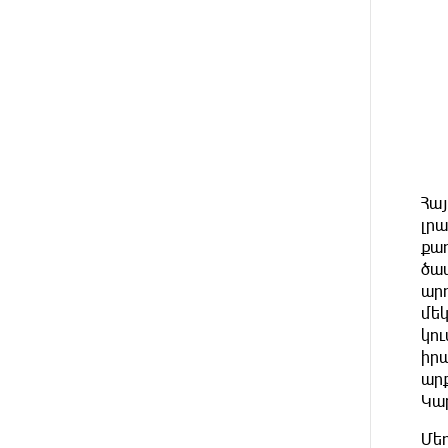
11-ին, 12-ին և 13-ին գազ չի
լինելու
12 ԺԱՄ
Հայ ուշուիստները 37 մեդալ են
ԱՌԱՋ
նվաճել միջազգային
մրցաշարում
12 ԺԱՄ
ԱՄՆ Սենատը
ԱՌԱՋ
մեծամասնությամբ ընդունել է
Հա
Ռուսաստանի և Իրանի դեմ
պատժամիջոցների ընդլայնման
լրա
օրինագիծը
քա
ծավ
ար
12 ԺԱՄ
Երգչուհի Բեյոնսեն ​​4 դատական
ԱՌԱՋ
հայց է ներկայացրել
մեկ
Թուրքիայում
կու
իր
ար
13 ԺԱՄ
Երևանյան լճում իրականացվել
ԱՌԱՋ
են մաքրման աշխատանքներ
Կա
Մեղ
13 ԺԱՄ