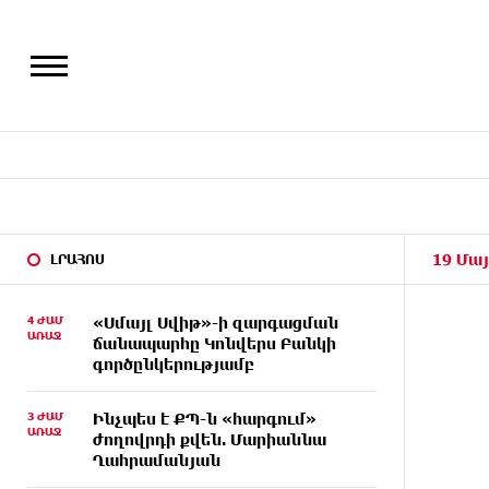
19 Մայ
ԼՐԱՀՈՍ
4 ԺԱՄ
«Սմայլ Սվիթ»-ի զարգացման
ԱՌԱՋ
ճանապարհը Կոնվերս Բանկի
գործընկերությամբ
3 ԺԱՄ
Ինչպես է ՔՊ-ն «հարգում»
ԱՌԱՋ
ժողովրդի քվեն. Մարիաննա
Ղահրամանյան