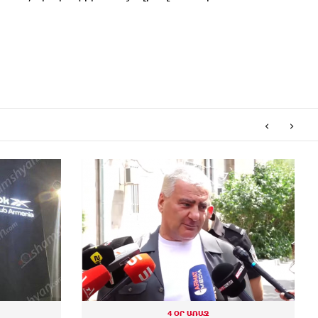
‹
›
4 ՕՐ ԱՌԱՋ