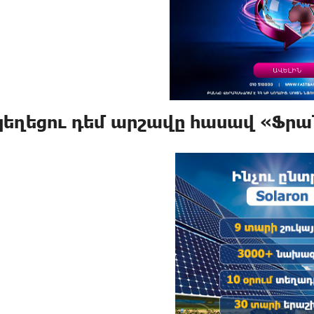
կեղեցու դեմ արշավը հասավ «Ֆրա