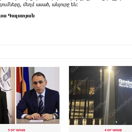
ումները, մեղմ ասած, անլուրջ են։
նա Գալստյան
4 ՕՐ ԱՌԱՋ
4 ՕՐ ԱՌԱՋ