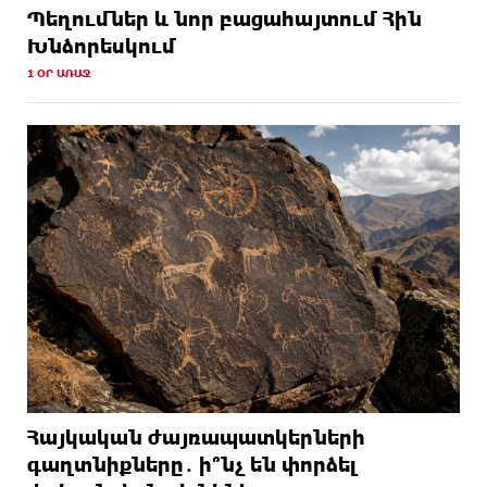
Պեղումներ և նոր բացահայտում Հին
Խնձորեսկում
1 ՕՐ ԱՌԱՋ
Հայկական ժայռապատկերների
գաղտնիքները․ ի՞նչ են փորձել