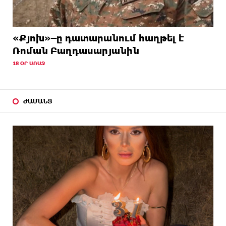
«Քյոխ»–ը դատարանում հաղթել է
Ռոման Բաղդասարյանին
18 ՕՐ ԱՌԱՋ
ԺԱՄԱՆՑ