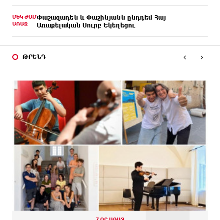
ՄԵԿ ԺԱՄ
Փաշազադեն և Փաշինյանն ընդդեմ Հայ
ԱՌԱՋ
Առաքելական Սուրբ Եկեղեցու
ՄԵԿ ԺԱՄ
Բարձր տեխնոլոգիաները զարգանում են
ԱՌԱՋ
‹
›
հանքարդյունաբերության շնորհիվ․ ԶՊՄԿ
ԹՐԵՆԴ
36 ՐՈՊԵ
Ucom-ի աջակցությամբ ներկայացվեց «Մտապահիր
ԱՌԱՋ
կենդանիներին» կրթական խաղը
30 ՐՈՊԵ
Այսօր ժամը 15:00 ից «Ուժեղ Հայաստան»-ի
ԱՌԱՋ
պատգամավորները կլքեն ԱԺ-ն և կշարժվեն դեպի
Էջմիածին. Նարեկ Կարապետյան
25 ՐՈՊԵ
Այսօր ամոթի օր է, այսօր Էջմիածնում դատում են
ԱՌԱՋ
Ամենայն Հայոց Կաթողիկոսին․ Մարիաննա
Ղահրամանյան
3 ՐՈՊԵ
«ՀայաՔվեն» կանգնած է Հայ առաքելական
ԱՌԱՋ
եկեղեցու պաշտպանության առաջնագծում
2 ՐՈՊԵ
«ՀայաՔվե»-ն խստորեն դատապարտում է
7 ՕՐ ԱՌԱՋ