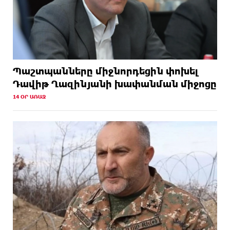
Պաշտպանները միջնորդեցին փոխել
Դավիթ Ղազինյանի խափանման միջոցը
14 ՕՐ ԱՌԱՋ