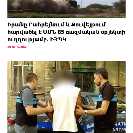
Իրանը Բահրեյնում և Քուվեյթում
hարվածել է ԱՄՆ 85 ռшզմական օբյեկտի
ուղղությամբ. ԻՀՊԿ
30 ՕՐ ԱՌԱՋ