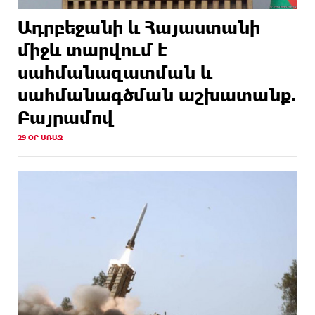
Ադրբեջանի և Հայաստանի
միջև տարվում է
սահմանազատման և
սահմանագծման աշխատանք.
Բայրամով
29 ՕՐ ԱՌԱՋ