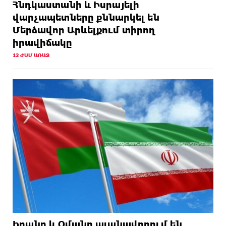
Հնդկաստանի և Իսրայելի
վարչապետները քննարկել են
Մերձավոր Արևելքում տիրող
իրավիճակը
12 ԺԱՄ ԱՌԱՋ
Իրանը և Օմանը պլանավորում են