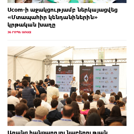
Ucom-ի աջակցությամբ ներկայացվեց
«Մտապահիր կենդանիներին»
կրթական խաղը
36 ՐՈՊԵ ԱՌԱՋ
Առանց հանքարդյունաբերության