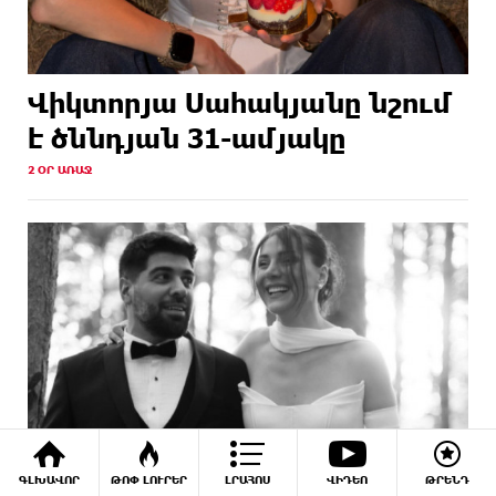
Վիկտորյա Սահակյանը նշում
է ծննդյան 31-ամյակը
2 ՕՐ ԱՌԱՋ
ԳԼԽԱՎՈՐ
ԹՈՓ ԼՈՒՐԵՐ
ԼՐԱՀՈՍ
ՎԻԴԵՈ
ԹՐԵՆԴ