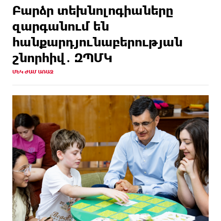
Բարձր տեխնոլոգիաները
զարգանում են
հանքարդյունաբերության
շնորհիվ․ ԶՊՄԿ
ՄԵԿ ԺԱՄ ԱՌԱՋ