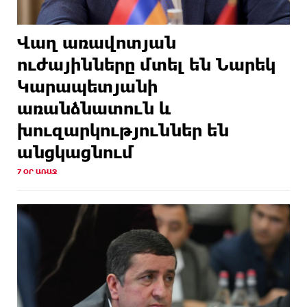
Վաղ առավոտյան
ուժայինները մտել են Նարեկ
Կարապետյանի
առանձնատուն և
խուզարկություններ են
անցկացնում
7 ՕՐ ԱՌԱՋ