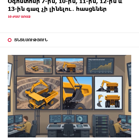
Օգոստոսի 7-ին, 10-ին, 11-ին, 12-ին և
13-ին գազ չի լինելու․ հասցեներ
10 ԺԱՄ ԱՌԱՋ
ՏՆՏԵՍՈՒԹՅՈՒՆ