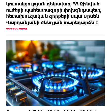
կուսակցության ղեկավար, ՀՀ Զինված
ուժերի պահեստազորի փոխգնդապետ,
հետախուզական զորքերի սպա Արսեն
Վարդանյանի ծննդյան տարեդարձն է
ՄԵԿ ԺԱՄ ԱՌԱՋ