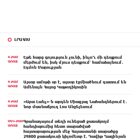
ԼՐԱՀՈՍ
4 ԺԱՄ
Եթե հարց գոյություն չունի, ինչո՞ւ մի դեպքում
ԱՌԱՋ
մերժում են, իսկ մյուս դեպքում՝ համաձայնում․
Էդմոն Մարուքյան
4 ԺԱՄ
Այսօր ամոթի օր է, այսօր Էջմիածնում դատում են
ԱՌԱՋ
Ամենայն Հայոց Կաթողիկոսին
4 ԺԱՄ
«Արտ Լանչ»-ն արդեն Միացյալ Նահանգներում է․
ԱՌԱՋ
նոր մասնաճյուղ Լոս Անջելեսում
ՄԵԿ ԺԱՄ
Գրանադայում տեղի ունեցած քառակողմ
ԱՌԱՋ
հանդիպումից հետո տարածված
հայտարարության մեջ Հայաստանի տարածքը
29800 քառակուսի կիլոմետր է. Դավիթ Ղազինյան