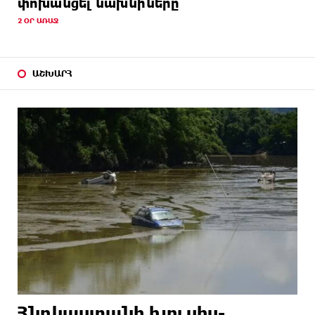
փոխանցել նախնիները
2 ՕՐ ԱՌԱՋ
ԱՇԽԱՐՀ
Հնդկաստանի հյուսիս-