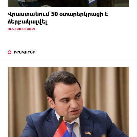
Վրաստանում 50 օտարերկրացի է
ձերբակալվել
ՄԵԿ ԱՄԻՍ ԱՌԱՋ
ԻՐԱՎՈՒՆՔ