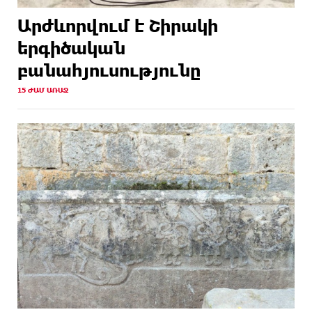
Արժևորվում է Շիրակի
երգիծական
բանահյուսությունը
15 ԺԱՄ ԱՌԱՋ