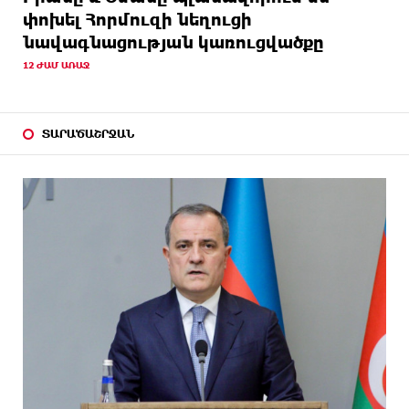
փոխել Հորմուզի նեղուցի
նավագնացության կառուցվածքը
12 ԺԱՄ ԱՌԱՋ
ՏԱՐԱԾԱՇՐՋԱՆ