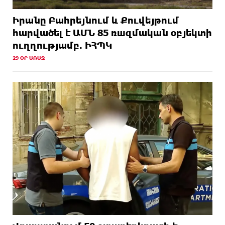
Իրանը Բահրեյնում և Քուվեյթում
hարվածել է ԱՄՆ 85 ռшզմական օբյեկտի
ուղղությամբ. ԻՀՊԿ
29 ՕՐ ԱՌԱՋ