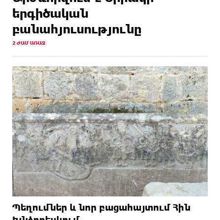
երգիծական
բանահյուսությունը
2 ԺԱՄ ԱՌԱՋ
Պեղումներ և նոր բացահայտում Հին
Խնձորեսկում