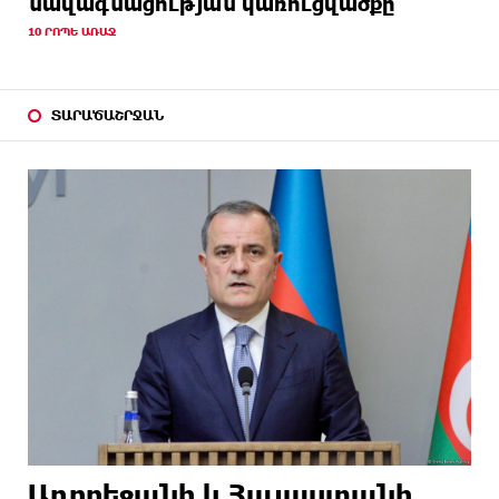
նավագնացության կառուցվածքը
10 ՐՈՊԵ ԱՌԱՋ
ՏԱՐԱԾԱՇՐՋԱՆ
Ադրբեջանի և Հայաստանի