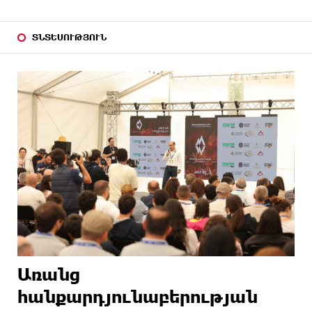
ՏՆՏԵՍՈՒԹՅՈՒՆ
Առանց
հանքարդյունաբերության