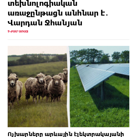
տեխնոլոգիական
առաջընթացն անհնար է․
Վարդան Ջհանյան
9 ԺԱՄ ԱՌԱՋ
Ոչխարները արևային էլեկտրակայանի