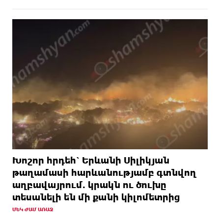
Խոշոր հրդեհ՝ Երևանի Սիլիկյան
թաղամասի հարևանությամբ գտնվող
աղբավայրում. կրակն ու ծուխը
տեսանելի են մի քանի կիլոմետրից
ՄԵԿ ԺԱՄ ԱՌԱՋ