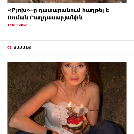
«Քյոխ»–ը դատարանում հաղթել է
Ռոման Բաղդասարյանին
17 ՕՐ ԱՌԱՋ
ԺԱՄԱՆՑ