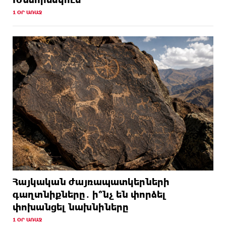
1 ՕՐ ԱՌԱՋ
Հայկական ժայռապատկերների
գաղտնիքները․ ի՞նչ են փորձել
փոխանցել նախնիները
1 ՕՐ ԱՌԱՋ