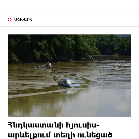
ԱՇԽԱՐՀ
Հնդկաստանի հյուսիս-
արևելքում տեղի ունեցած