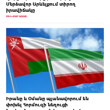
Մերձավոր Արևելքում տիրող
իրավիճակը
ՄԵԿ ԺԱՄ ԱՌԱՋ
Իրանը և Օմանը պլանավորում են
փոխել Հորմուզի նեղուցի