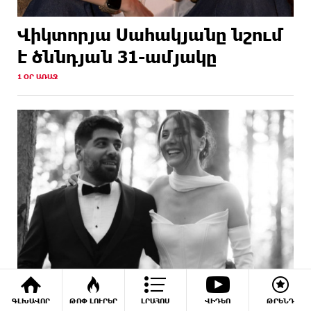
Վիկտորյա Սահակյանը նշում
է ծննդյան 31-ամյակը
1 ՕՐ ԱՌԱՋ
ԳԼԽԱՎՈՐ
ԹՈՓ ԼՈՒՐԵՐ
ԼՐԱՀՈՍ
ՎԻԴԵՈ
ԹՐԵՆԴ
Կարո Հովհաննիսյանն ու կինը պարզել