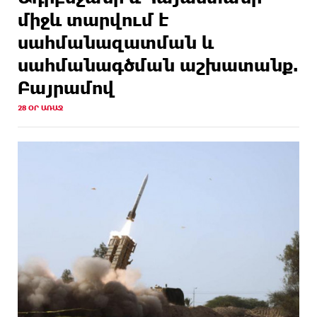
միջև տարվում է
սահմանազատման և
սահմանագծման աշխատանք.
Բայրամով
28 ՕՐ ԱՌԱՋ