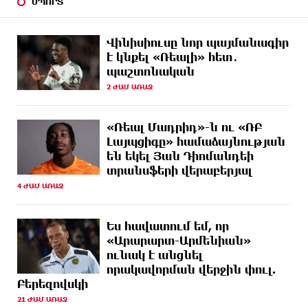
ՍՊՈՐՏ
ՄԵԿ ԺԱՄ
«Համահայկական ճակատ» շարժումը
ԱՌԱՋ
զորակցություն է հայտնում Ամենայն Հայոց
Վինիսիուսը նոր պայմանագիր
Կաթողիկոսին
է կնքել «Ռեալի» հետ․
պաշտոնական
2 ԺԱՄ
Ավտովթար՝ Կոտայքի մարզում. Զովունի-Եղվարդ
ԱՌԱՋ
ճանապարհին բախվել են «Alfa Romeo»-ն
2 ԺԱՄ ԱՌԱՋ
և «Opel»-ը. կա վիրավոր
«Ռեալ Մադրիդ»-ն ու «ՌԲ
2 ԺԱՄ
Արժևորվում է Շիրակի երգիծական
ԱՌԱՋ
Լայպցիգը» համաձայնության
բանահյուսությունը
են եկել Յան Դիոմանդեի
տրանսֆերի վերաբերյալ
2 ԺԱՄ
Վրաստանում պետական ​​պաշտոնյային կաշառելու
ԱՌԱՋ
փորձի համար քաղաքացի է ձերբակալվել
4 ԺԱՄ ԱՌԱՋ
3 ԺԱՄ
ՌԴ-ն պատրաստ է շարունակել Հայաստանի
Ես հավատում եմ, որ
ԱՌԱՋ
երկաթուղիների կոնցեսիոն կառավարումը.
Օվերչուկ
«Արարարտ-Արմենիան»
ունակ է անցնել
որակավորման վերջին փուլ.
3 ԺԱՄ
Հայաստանի բնակչության թիվը շուրջ 7 հազարով
ԱՌԱՋ
Բերեզովսկի
ավելացել է
21 ԺԱՄ ԱՌԱՋ