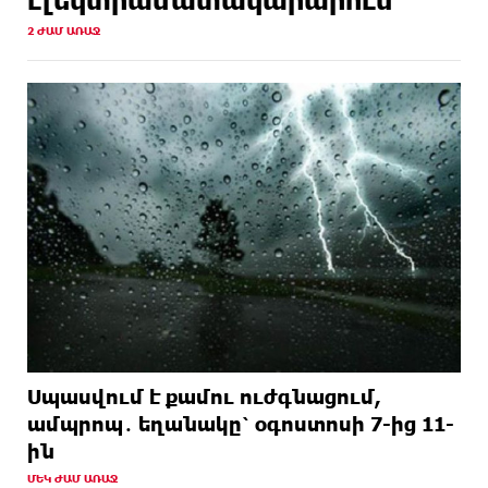
2 ԺԱՄ ԱՌԱՋ
Սպասվում է քամու ուժգնացում,
ամպրոպ․ եղանակը՝ օգոստոսի 7-ից 11-
ին
ՄԵԿ ԺԱՄ ԱՌԱՋ