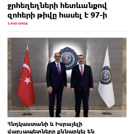
ջրհեղեղների հետևանքով
զոհերի թիվը հասել է 97-ի
2 ԺԱՄ ԱՌԱՋ
Հնդկաստանի և Իսրայելի
վարչապետները քննարկել են