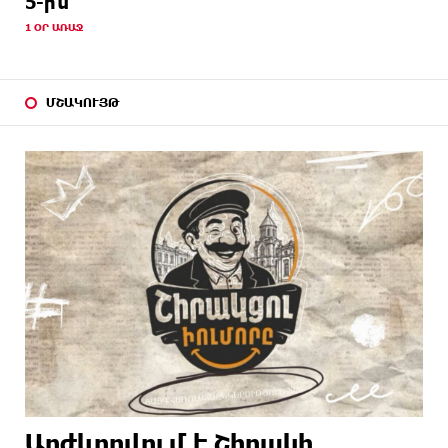
5-ին
1 ՕՐ ԱՌԱՋ
ՄՇԱԿՈՒՅԹ
Արժևորվում է Շիրակի