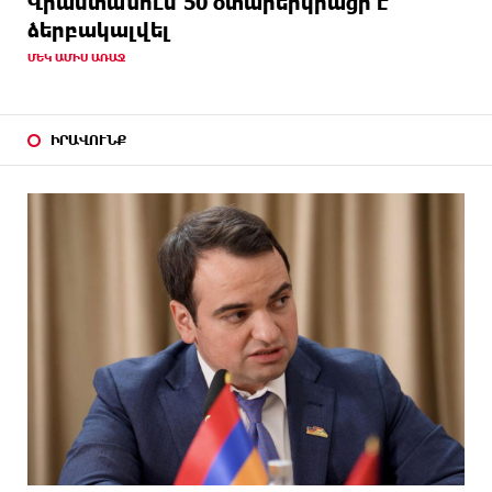
Վրաստանում 50 օտարերկրացի է
ձերբակալվել
ՄԵԿ ԱՄԻՍ ԱՌԱՋ
ԻՐԱՎՈՒՆՔ