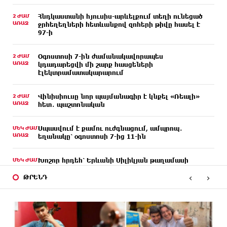
2 ԺԱՄ
Հնդկաստանի հյուսիս-արևելքում տեղի ունեցած
ԱՌԱՋ
ջրհեղեղների հետևանքով զոհերի թիվը հասել է
97-ի
2 ԺԱՄ
Օգոստոսի 7-ին ժամանակավորապես
ԱՌԱՋ
կդադարեցվի մի շարք հասցեների
էլեկտրամատակարարում
2 ԺԱՄ
Վինիսիուսը նոր պայմանագիր է կնքել «Ռեալի»
ԱՌԱՋ
հետ․ պաշտոնական
ՄԵԿ ԺԱՄ
Սպասվում է քամու ուժգնացում, ամպրոպ․
ԱՌԱՋ
եղանակը՝ օգոստոսի 7-ից 11-ին
ՄԵԿ ԺԱՄ
Խոշոր հրդեհ՝ Երևանի Սիլիկյան թաղամասի
ԱՌԱՋ
հարևանությամբ գտնվող աղբավայրում. կրակն
‹
›
ու ծուխը տեսանելի են մի քանի կիլոմետրից
ԹՐԵՆԴ
ՄԵԿ ԺԱՄ
Հնդկաստանի և Իսրայելի վարչապետները
ԱՌԱՋ
քննարկել են Մերձավոր Արևելքում տիրող
իրավիճակը