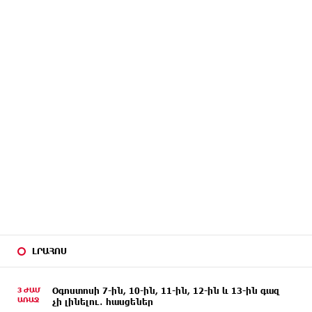
ԼՐԱՀՈՍ
3 ԺԱՄ
Օգոստոսի 7-ին, 10-ին, 11-ին, 12-ին և 13-ին գազ
ԱՌԱՋ
չի լինելու․ հասցեներ