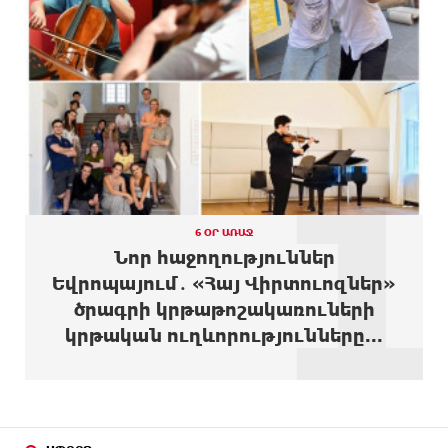
28 ՐՈՊԵ
Մալաթիա-Սեբաստիա վարչական շրջանում
ԱՌԱՋ
արմատից փտած հերթական ծառն է տապալվել
10 ՐՈՊԵ
Իրանը և Օմանը պլանավորում են փոխել
ԱՌԱՋ
Հորմուզի նեղուցի նավագնացության
1
կառուցվածքը
8 ՐՈՊԵ
8-ամյա Մոնթե Մուրադյանն ու Սյունե Քոսակյանը
ԱՌԱՋ
հաղթահարել են Արարատի գագաթը
28 ՐՈՊԵ
Վթար Լոռու մարզում․ փրկարարները վարորդին
6 ՕՐ ԱՌԱՋ
ԱՌԱՋ
դուրս են բերել արգելափակումից
Նոր հաջողություններ
Եվրոպայում․ «Հայ Վիրտուոզներ»
ՄԵԿ ԺԱՄ
Երևանում երթուղիների փոփոխություն կլինի
ծրագրի կրթաթոշակառուների
ԱՌԱՋ
կրթական ուղևորությունները...
ՄԵԿ ԺԱՄ
Օգոստոսի 7-ին՝ Գարեգին Բ Ամենայն Հայոց
ԱՌԱՋ
Կաթողիկոսի դատական նիստը
ՄԵԿ ԺԱՄ
ՆԳՆ-ն՝ աղբակույտի տակ մնացած քաղաքացու
ԱՌԱՋ
մահվան մասին