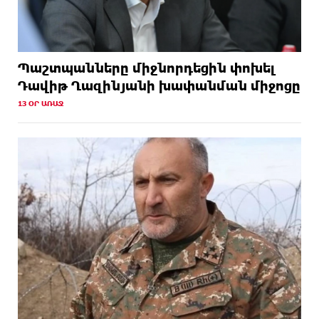
Պաշտպանները միջնորդեցին փոխել
Դավիթ Ղազինյանի խափանման միջոցը
13 ՕՐ ԱՌԱՋ