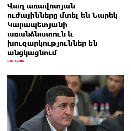
Վաղ առավոտյան
ուժայինները մտել են Նարեկ
Կարապետյանի
առանձնատուն և
խուզարկություններ են
անցկացնում
6 ՕՐ ԱՌԱՋ