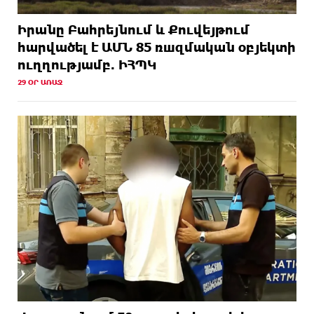
Իրանը Բահրեյնում և Քուվեյթում
hարվածել է ԱՄՆ 85 ռшզմական օբյեկտի
ուղղությամբ. ԻՀՊԿ
29 ՕՐ ԱՌԱՋ