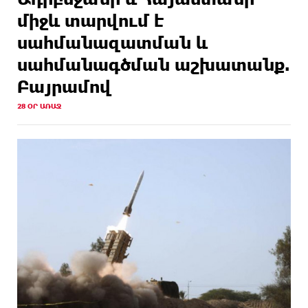
միջև տարվում է
սահմանազատման և
սահմանագծման աշխատանք.
Բայրամով
28 ՕՐ ԱՌԱՋ