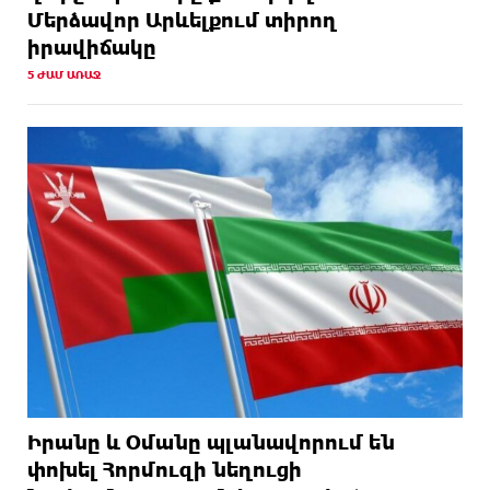
Մերձավոր Արևելքում տիրող
իրավիճակը
5 ԺԱՄ ԱՌԱՋ
Իրանը և Օմանը պլանավորում են
փոխել Հորմուզի նեղուցի