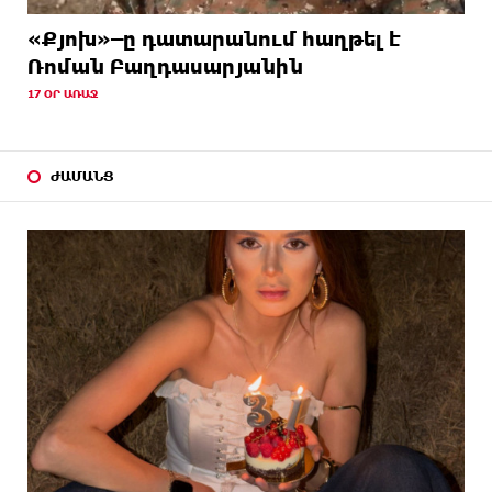
«Քյոխ»–ը դատարանում հաղթել է
Ռոման Բաղդասարյանին
17 ՕՐ ԱՌԱՋ
ԺԱՄԱՆՑ