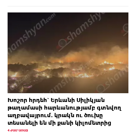
Խոշոր հրդեհ՝ Երևանի Սիլիկյան
թաղամասի հարևանությամբ գտնվող
աղբավայրում. կրակն ու ծուխը
տեսանելի են մի քանի կիլոմետրից
4 ԺԱՄ ԱՌԱՋ