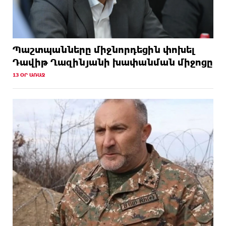
Պաշտպանները միջնորդեցին փոխել
Դավիթ Ղազինյանի խափանման միջոցը
13 ՕՐ ԱՌԱՋ