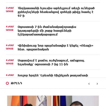
3 ԺԱՄ
Հնդկաստանի հյուսիս-արևելքում տեղի ունեցած
ԱՌԱՋ
ջրհեղեղների հետևանքով զոհերի թիվը հասել է
97-ի
4 ԺԱՄ
Օգոստոսի 7-ին ժամանակավորապես
ԱՌԱՋ
կդադարեցվի մի շարք հասցեների
էլեկտրամատակարարում
4 ԺԱՄ
Վինիսիուսը նոր պայմանագիր է կնքել «Ռեալի»
ԱՌԱՋ
հետ․ պաշտոնական
4 ԺԱՄ
Սպասվում է քամու ուժգնացում, ամպրոպ․
ԱՌԱՋ
եղանակը՝ օգոստոսի 7-ից 11-ին
4 ԺԱՄ
Խոշոր հրդեհ՝ Երևանի Սիլիկյան թաղամասի
ԱՌԱՋ
հարևանությամբ գտնվող աղբավայրում. կրակն
‹
›
ու ծուխը տեսանելի են մի քանի կիլոմետրից
ԹՐԵՆԴ
5 ԺԱՄ
Հնդկաստանի և Իսրայելի վարչապետները
ԱՌԱՋ
քննարկել են Մերձավոր Արևելքում տիրող
իրավիճակը