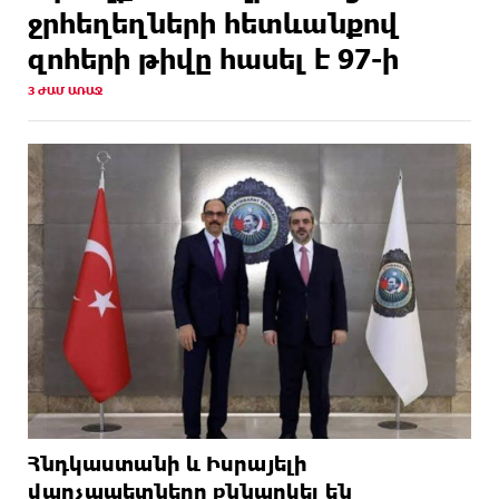
ջրհեղեղների հետևանքով
զոհերի թիվը հասել է 97-ի
3 ԺԱՄ ԱՌԱՋ
Հնդկաստանի և Իսրայելի
վարչապետները քննարկել են