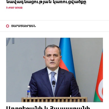
նավագնացության կառուցվածքը
5 ԺԱՄ ԱՌԱՋ
ՏԱՐԱԾԱՇՐՋԱՆ
Ադրբեջանի և Հայաստանի