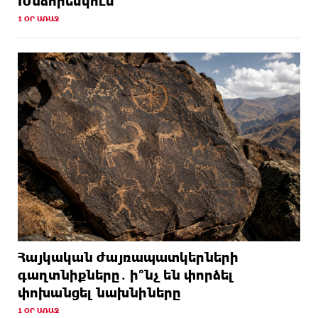
Խնձորեսկում
1 ՕՐ ԱՌԱՋ
Հայկական ժայռապատկերների
գաղտնիքները․ ի՞նչ են փորձել
փոխանցել նախնիները
1 ՕՐ ԱՌԱՋ