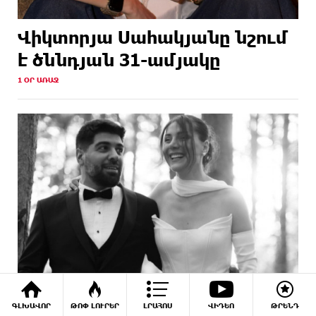
Վիկտորյա Սահակյանը նշում
է ծննդյան 31-ամյակը
1 ՕՐ ԱՌԱՋ
ԳԼԽԱՎՈՐ
ԹՈՓ ԼՈՒՐԵՐ
ԼՐԱՀՈՍ
ՎԻԴԵՈ
ԹՐԵՆԴ