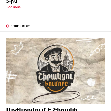
5-ին
1 ՕՐ ԱՌԱՋ
ՄՇԱԿՈՒՅԹ
Արժևորվում է Շիրակի