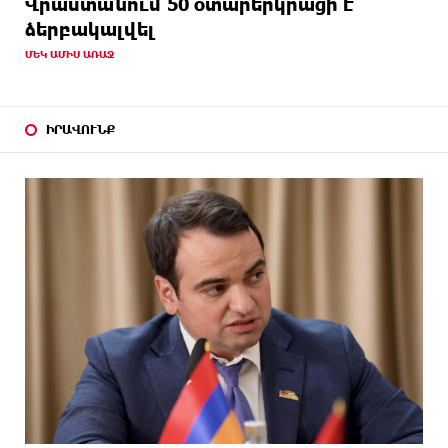
Վրաստանում 50 օտարերկրացի է
ձերբակալվել
ՄԵԿ ԱՄԻՍ ԱՌԱՋ
ԻՐԱՎՈՒՆՔ