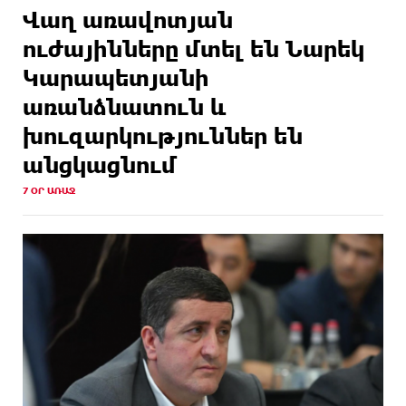
Վաղ առավոտյան
ուժայինները մտել են Նարեկ
Կարապետյանի
առանձնատուն և
խուզարկություններ են
անցկացնում
7 ՕՐ ԱՌԱՋ