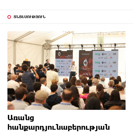
ՏՆՏԵՍՈՒԹՅՈՒՆ
Առանց
հանքարդյունաբերության