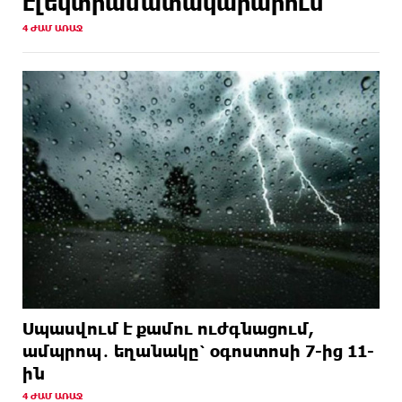
էլեկտրամատակարարում
4 ԺԱՄ ԱՌԱՋ
Սպասվում է քամու ուժգնացում,
ամպրոպ․ եղանակը՝ օգոստոսի 7-ից 11-
ին
4 ԺԱՄ ԱՌԱՋ