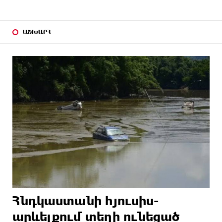
ԱՇԽԱՐՀ
Հնդկաստանի հյուսիս-
արևելքում տեղի ունեցած