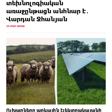
տեխնոլոգիական
առաջընթացն անհնար է․
Վարդան Ջհանյան
15 ԺԱՄ ԱՌԱՋ
Ոչխարները արևային էլեկտրակայանի