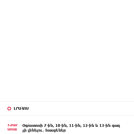
ԼՐԱՀՈՍ
3 ԺԱՄ
Օգոստոսի 7-ին, 10-ին, 11-ին, 12-ին և 13-ին գազ
ԱՌԱՋ
չի լինելու․ հասցեներ