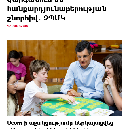
հանքարդյունաբերության
շնորհիվ․ ԶՊՄԿ
17 ԺԱՄ ԱՌԱՋ
Ucom-ի աջակցությամբ ներկայացվեց