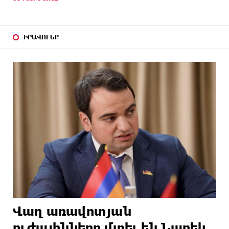
ԻՐԱՎՈՒՆՔ
Վաղ առավոտյան
ուժայինները մտել են Նարեկ