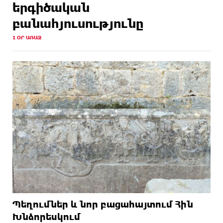
երգիծական
բանահյուսությունը
1 ՕՐ ԱՌԱՋ
Պեղումներ և նոր բացահայտում Հին
Խնձորեսկում