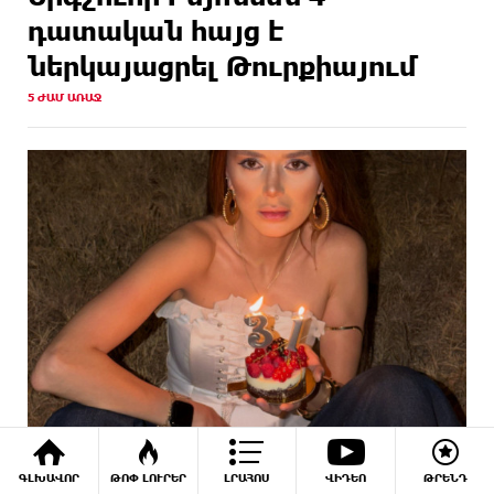
դատական հայց է
ներկայացրել Թուրքիայում
5 ԺԱՄ ԱՌԱՋ
Վիկտորյա Սահակյանը նշում է ծննդյան
ԳԼԽԱՎՈՐ
ԹՈՓ ԼՈՒՐԵՐ
ԼՐԱՀՈՍ
ՎԻԴԵՈ
ԹՐԵՆԴ