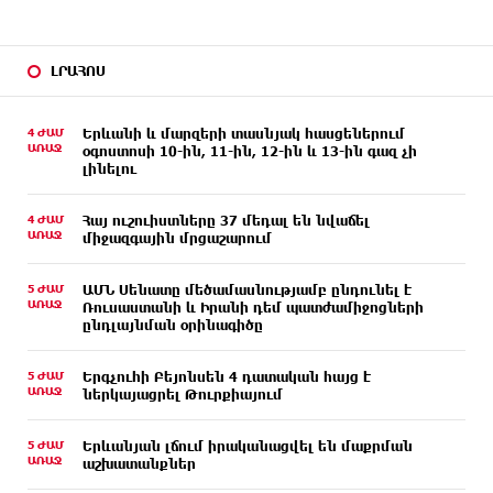
ԼՐԱՀՈՍ
4 ԺԱՄ
Երևանի և մարզերի տասնյակ հասցեներում
ԱՌԱՋ
օգոստոսի 10-ին, 11-ին, 12-ին և 13-ին գազ չի
լինելու
4 ԺԱՄ
Հայ ուշուիստները 37 մեդալ են նվաճել
ԱՌԱՋ
միջազգային մրցաշարում
5 ԺԱՄ
ԱՄՆ Սենատը մեծամասնությամբ ընդունել է
ԱՌԱՋ
Ռուսաստանի և Իրանի դեմ պատժամիջոցների
ընդլայնման օրինագիծը
5 ԺԱՄ
Երգչուհի Բեյոնսեն ​​4 դատական հայց է
ԱՌԱՋ
ներկայացրել Թուրքիայում
5 ԺԱՄ
Երևանյան լճում իրականացվել են մաքրման
ԱՌԱՋ
աշխատանքներ