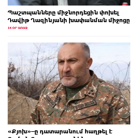
Պաշտպանները միջնորդեցին փոխել
Դավիթ Ղազինյանի խափանման միջոցը
14 ՕՐ ԱՌԱՋ
«Քյոխ»–ը դատարանում հաղթել է