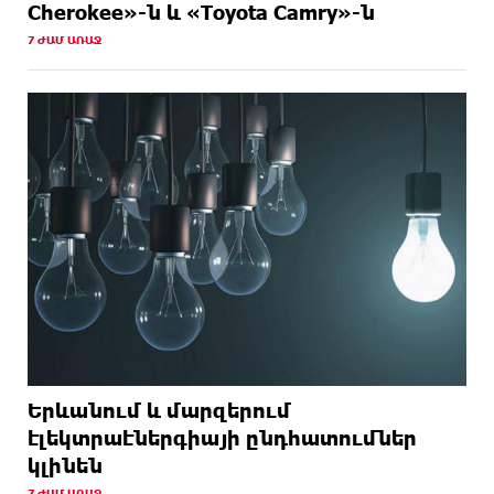
Cherokee»-ն և «Toyota Camry»-ն
7 ԺԱՄ ԱՌԱՋ
Երևանում և մարզերում
էլեկտրաէներգիայի ընդհատումներ
կլինեն
7 ԺԱՄ ԱՌԱՋ