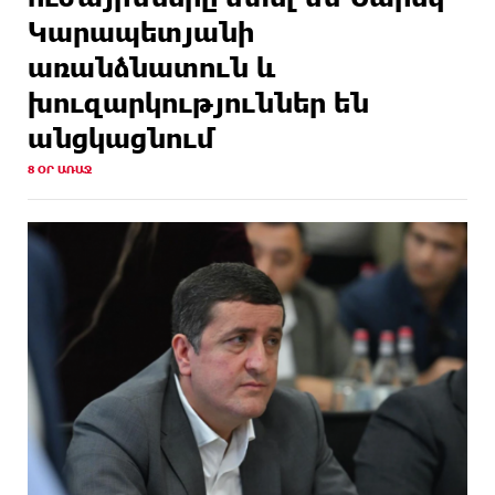
Կարապետյանի
առանձնատուն և
խուզարկություններ են
անցկացնում
8 ՕՐ ԱՌԱՋ