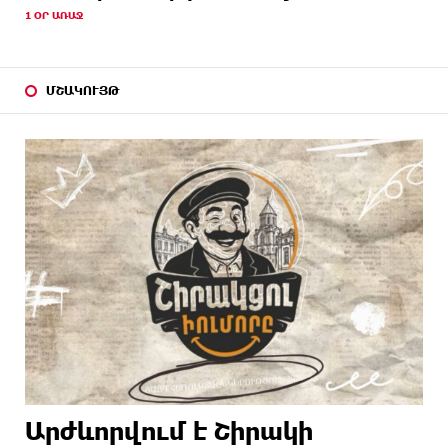
1 ՕՐ ԱՌԱՋ
ՄՇԱԿՈՒՅԹ
Արժևորվում է Շիրակի