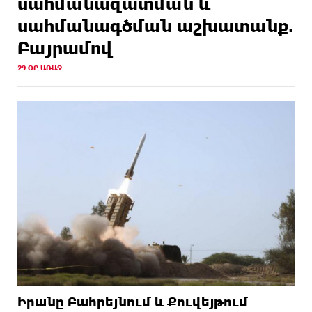
սահմանազատման և
սահմանագծման աշխատանք.
Բայրամով
29 ՕՐ ԱՌԱՋ
Իրանը Բահրեյնում և Քուվեյթում