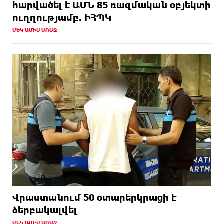
hարվածել է ԱՄՆ 85 ռшզմական օբյեկտի
ուղղությամբ. ԻՀՊԿ
ՄԵԿ ԱՄԻՍ ԱՌԱՋ
Վրաստանում 50 օտարերկրացի է
ձերբակալվել
ՄԵԿ ԱՄԻՍ ԱՌԱՋ