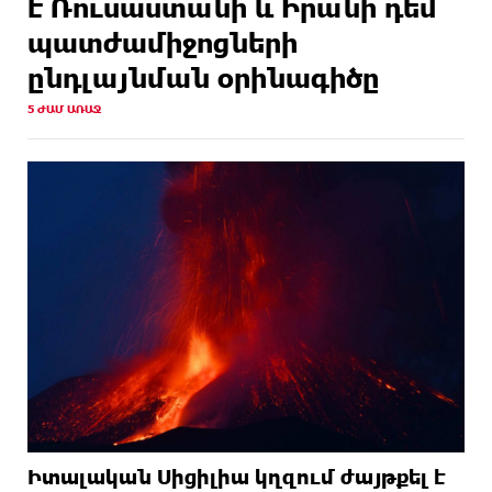
է Ռուսաստանի և Իրանի դեմ
պատժամիջոցների
ընդլայնման օրինագիծը
5 ԺԱՄ ԱՌԱՋ
Իտալական Սիցիլիա կղզում ժայթքել է