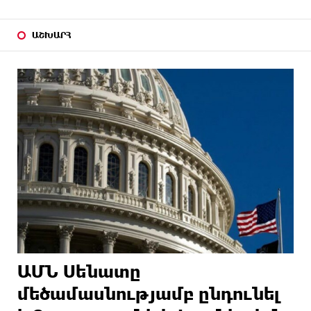
ԱՇԽԱՐՀ
ԱՄՆ Սենատը
մեծամասնությամբ ընդունել