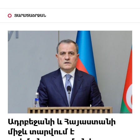
ՏԱՐԱԾԱՇՐՋԱՆ
Ադրբեջանի և Հայաստանի
միջև տարվում է