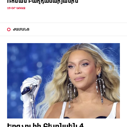
Ռոման Բաղդասարյանին
19 ՕՐ ԱՌԱՋ
ԺԱՄԱՆՑ
Երգչուհի Բեյոնսեն ​​4