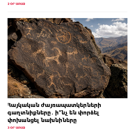
2 ՕՐ ԱՌԱՋ
Հայկական ժայռապատկերների
գաղտնիքները․ ի՞նչ են փորձել
փոխանցել նախնիները
3 ՕՐ ԱՌԱՋ