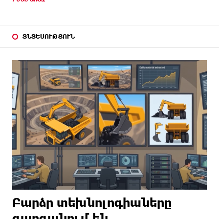
ՏՆՏԵՍՈՒԹՅՈՒՆ
Բարձր տեխնոլոգիաները
զարգանում են