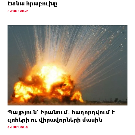
Էտնա հրաբուխը
6 ԺԱՄ ԱՌԱՋ
Պայթյուն՝ Իրանում․ հաղորդվում է
զոհերի ու վիրավորների մասին
6 ԺԱՄ ԱՌԱՋ