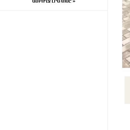
փրկարարները վարորդին դուրս
ԱՄԲՈՂՋ ԼՐԱՀՈՍԸ »
են բերել արգելափակումից
3 ԺԱՄ
Երևանում երթուղիների
ԱՌԱՋ
փոփոխություն կլինի
3 ԺԱՄ
Օգոստոսի 7-ին՝ Գարեգին Բ
ԱՌԱՋ
Ամենայն Հայոց Կաթողիկոսի
դատական նիստը
3 ԺԱՄ
ՆԳՆ-ն՝ աղբակույտի տակ
ԱՌԱՋ
մնացած քաղաքացու մահվան
մասին
3 ԺԱՄ
«Համահայկական ճակատ»
ԱՌԱՋ
շարժումը զորակցություն է
հայտնում Ամենայն Հայոց
Կաթողիկոսին
4 ԺԱՄ
Ավտովթար՝ Կոտայքի մարզում.
ԱՌԱՋ
Զովունի-Եղվարդ ճանապարհին