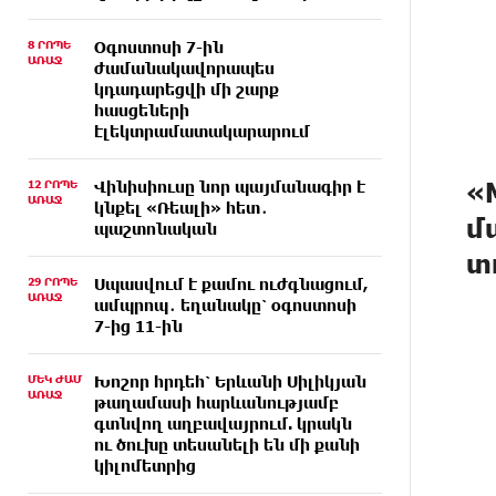
8 ՐՈՊԵ
Օգոստոսի 7-ին
ԱՌԱՋ
ժամանակավորապես
կդադարեցվի մի շարք
հասցեների
էլեկտրամատակարարում
«
12 ՐՈՊԵ
Վինիսիուսը նոր պայմանագիր է
ԱՌԱՋ
կնքել «Ռեալի» հետ․
մ
պաշտոնական
տ
29 ՐՈՊԵ
Սպասվում է քամու ուժգնացում,
ԱՌԱՋ
ամպրոպ․ եղանակը՝ օգոստոսի
7-ից 11-ին
ՄԵԿ ԺԱՄ
Խոշոր հրդեհ՝ Երևանի Սիլիկյան
ԱՌԱՋ
թաղամասի հարևանությամբ
գտնվող աղբավայրում. կրակն
ու ծուխը տեսանելի են մի քանի
կիլոմետրից