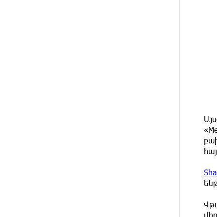
բախվել են «Alfa Romeo»-ն
և «Opel»-ը. կա վիրավոր
4 ԺԱՄ
Արժևորվում է Շիրակի
ԱՌԱՋ
երգիծական բանահյուսությունը
4 ԺԱՄ
Վրաստանում պետական ​​
ԱՌԱՋ
պաշտոնյային կաշառելու փորձի
համար քաղաքացի է
ձերբակալվել
Այս
5 ԺԱՄ
ՌԴ-ն պատրաստ է շարունակել
«Me
ԱՌԱՋ
Հայաստանի երկաթուղիների
բա
կոնցեսիոն կառավարումը.
հա
Օվերչուկ
Sha
5 ԺԱՄ
Հայաստանի բնակչության թիվը
են
ԱՌԱՋ
շուրջ 7 հազարով ավելացել է
Վթ
5 ԺԱՄ
Իսրայելի ՊԲ-ն հարձակվել է
վիր
ԱՌԱՋ