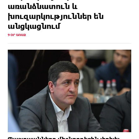
առանձնատուն և
խուզարկություններ են
անցկացնում
9 ՕՐ ԱՌԱՋ
Պաշտպանները միջնորդեցին փոխել