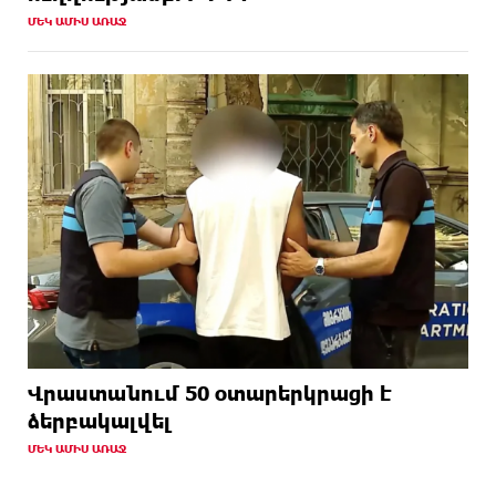
ՄԵԿ ԱՄԻՍ ԱՌԱՋ
Վրաստանում 50 օտարերկրացի է
ձերբակալվել
ՄԵԿ ԱՄԻՍ ԱՌԱՋ