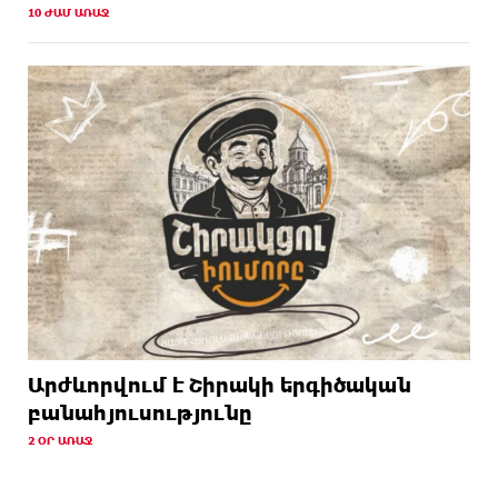
10 ԺԱՄ ԱՌԱՋ
Արժևորվում է Շիրակի երգիծական
բանահյուսությունը
2 ՕՐ ԱՌԱՋ