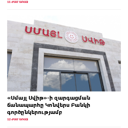
11 ԺԱՄ ԱՌԱՋ
«Սմայլ Սվիթ»-ի զարգացման
ճանապարհը Կոնվերս Բանկի
գործընկերությամբ
12 ԺԱՄ ԱՌԱՋ