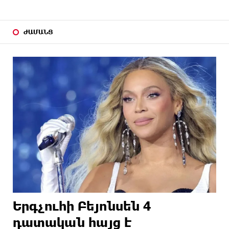
ԺԱՄԱՆՑ
Երգչուհի Բեյոնսեն ​​4
դատական հայց է