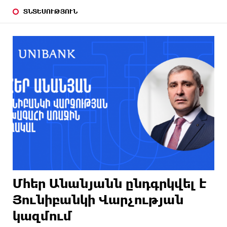
ՏՆՏԵՍՈՒԹՅՈՒՆ
Մհեր Անանյանն ընդգրկվել է
Յունիբանկի Վարչության
կազմում