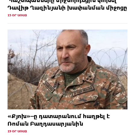
Դավիթ Ղազինյանի խափանման միջոցը
15 ՕՐ ԱՌԱՋ
«Քյոխ»–ը դատարանում հաղթել է
Ռոման Բաղդասարյանին
19 ՕՐ ԱՌԱՋ