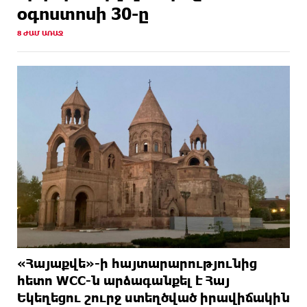
օգոստոսի 30-ը
8 ԺԱՄ ԱՌԱՋ
«Հայաքվե»-ի հայտարարությունից
հետո WCC-ն արձագանքել է Հայ
Եկեղեցու շուրջ ստեղծված իրավիճակին