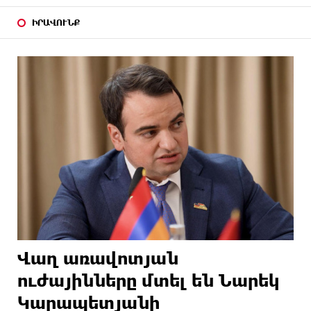
ԻՐԱՎՈՒՆՔ
Վաղ առավոտյան
ուժայինները մտել են Նարեկ
Կարապետյանի