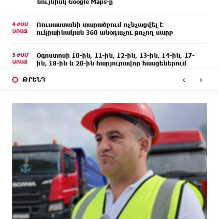
նույնիսկ Google Maps-ը
4 ԺԱՄ
Ռուսաստանի տարածքում ոչնչացվել է
ԱՌԱՋ
ուկրաինական 360 անօդաչու թռչող սարք
5 ԺԱՄ
Օգոստոսի 10-ին, 11-ին, 12-ին, 13-ին, 14-ին, 17-
ԱՌԱՋ
ին, 18-ին և 20-ին հարյուրավոր հասցեներում
լույս չի լինելու
‹
›
ԹՐԵՆԴ
5 ԺԱՄ
Ողբերգական դեպք՝ Երևանում․ Կիևյան կամրջի
ԱՌԱՋ
տակ հայտնաբերվել է տղամարդու մարմին
5 ԺԱՄ
Ադրբեջանի Սարով գյուղում տանը 18-ամյա
ԱՌԱՋ
աղջկա դի է հայտնաբերվել
5 ԺԱՄ
Հայհիդրոմետի տնօրենը գրել է
ԱՌԱՋ
6 ԺԱՄ
Արտակարգ դեպք՝ Երևանում․ կոտրել են «Հույս
ԱՌԱՋ
բոլոր մարդկանց» հիմնադրամի շենքի
պատուհաններն ու դռները