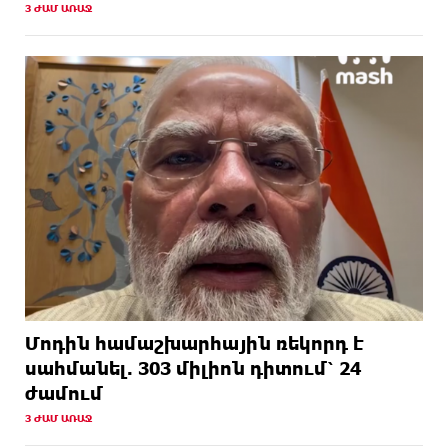
3 ԺԱՄ ԱՌԱՋ
Մոդին համաշխարհային ռեկորդ է
սահմանել. 303 միլիոն դիտում՝ 24
ժամում
3 ԺԱՄ ԱՌԱՋ