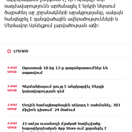
ռազմավարությունն արժանացել է երկրի ներսում
ծայրահեղ աջ շրջանակների աջակցությանը, սակայն
հանգեցրել է զանգվածային ավերածությունների և
Մերձավոր Արևելքում լարվածության աճի։
ԼՐԱՀՈՍ
3 ԺԱՄ
Օգոստոսի 10-ից 13-ը գազանջատումներ են
ԱՌԱՋ
սպասվում
3 ԺԱՄ
Գերմանիայում ցույց է անցկացվել Մերցի
ԱՌԱՋ
կառավարության դեմ
3 ԺԱՄ
Մոդին համաշխարհային ռեկորդ է սահմանել. 303
ԱՌԱՋ
միլիոն դիտում՝ 24 ժամում
4 ԺԱՄ
23-ամյա ուսանողի մշակած հավելվածը
ԱՌԱՋ
հարավկորեական App Store-ում շրջանցել է