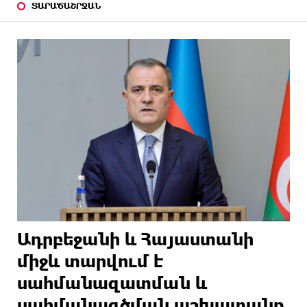
ՏԱՐԱԾԱՇՐՋԱՆ
Ադրբեջանի և Հայաստանի
միջև տարվում է
սահմանազատման և
սահմանագծման աշխատանք.