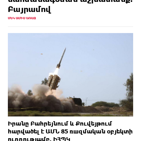
Բայրամով
ՄԵԿ ԱՄԻՍ ԱՌԱՋ
Իրանը Բահրեյնում և Քուվեյթում
hարվածել է ԱՄՆ 85 ռшզմական օբյեկտի
ուղղությամբ. ԻՀՊԿ