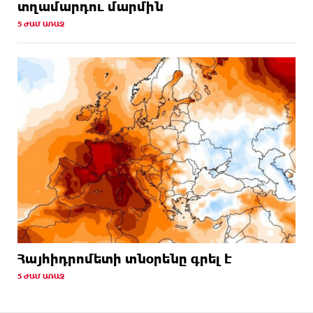
տղամարդու մարմին
5 ԺԱՄ ԱՌԱՋ
Հայհիդրոմետի տնօրենը գրել է
5 ԺԱՄ ԱՌԱՋ