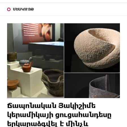
ՄՇԱԿՈՒՅԹ
Ճապոնական Յակիշիմե
կերամիկայի ցուցահանդեսը
երկարաձգվել է մինչև