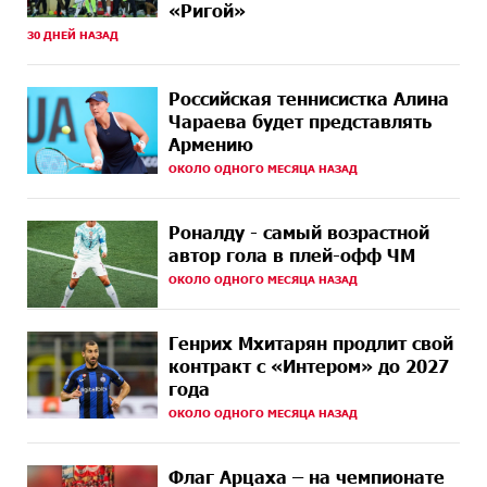
«Ригой»
10 ДНЕЙ
30 ДНЕЙ НАЗАД
Обновленный Центр продаж и обслуживания Ucom
НАЗАД
открылся по адресу ул. Шаумяна, 24/2 в Арарате
Российская теннисистка Алина
11 ДНЕЙ
Никогда Нагорный Карабах не был в составе
Чараева будет представлять
НАЗАД
независимого Азербайджана. Аршак Карапетян
Армению
ОКОЛО ОДНОГО МЕСЯЦА НАЗАД
13 ДНЕЙ
Бывший премьер-министр Словакии обратился к
НАЗАД
президенту страны с просьбой содействовать
освобождению армянских заключенных,
осужденных в Азербайджане
Роналду - самый возрастной
автор гола в плей-офф ЧМ
15 ДНЕЙ
Против кого вооружается Азербайджан? Аршак
ОКОЛО ОДНОГО МЕСЯЦА НАЗАД
НАЗАД
Карапетян
Генрих Мхитарян продлит свой
15 ДНЕЙ
При поддержке Ucom в спортивной школе Вайка
НАЗАД
установлена солнечная электростанция мощностью
контракт с «Интером» до 2027
15 кВт
года
ОКОЛО ОДНОГО МЕСЯЦА НАЗАД
16 ДНЕЙ
Новые финансовые навыки на «Давидбекских
НАЗАД
играх»: Idram&IDBank
Флаг Арцаха – на чемпионате