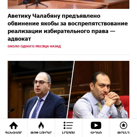
Аветику Чалабяну предъявлено
обвинение якобы за воспрепятствование
реализации избирательного права —
адвокат
ОКОЛО ОДНОГО МЕСЯЦА НАЗАД
ԳԼԽԱՎՈՐ
ԹՈՓ ԼՈՒՐԵՐ
ԼՐԱՀՈՍ
ՎԻԴԵՈ
ԹՐԵՆԴ