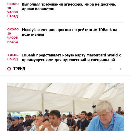
ОКОЛО
Выполняя требования агрессора, мира не достичь.
18
Аршак Карапетян
ЧАСОВ
НАЗАД
ОКОЛО
Moody’s изменило прогноз по рейтингам IDBank на
19
позитивный
ЧАСОВ
НАЗАД
1 ДЕНЬ
IDBank представляет новую карту Mastercard World с
НАЗАД
преимуществами для путешествий и специальной
акцией
‹
›
ТРЕНД
2 ДНЕЙ
Ucom и FPWC обеспечат круглосуточный мониторинг
НАЗАД
дикой природы в Гнишике с помощью солнечной
энергии
4 ДНЕЙ
Idram и IDBank - рядом со стартапами на Seaside
НАЗАД
Startup Summit
4 ДНЕЙ
В мобильном приложении Юнибанка теперь можно
НАЗАД
зарегистрироваться также с помощью imID