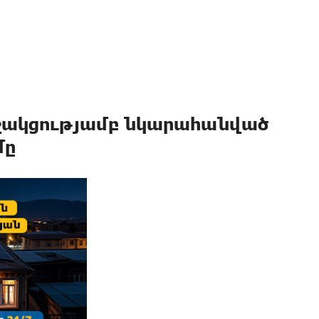
աջակցությամբ նկարահանված
մը