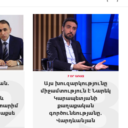
‹
›
2
3
7 ՕՐ ԱՌԱՋ
ան.
Այս խուզարկությունը
միջամտություն է Նարեկ
և
Կարապետյանի
տարիմ
քաղաքական
տաքսե
գործունեությանը.
Վարդևանյան