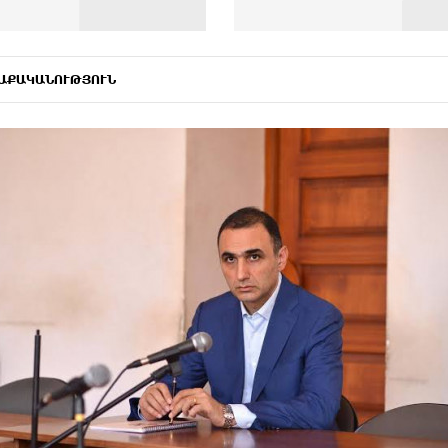
ԱՔԱԿԱՆՈՒԹՅՈՒՆ