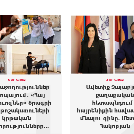
1
6 ՕՐ ԱՌԱՋ
3 ՕՐ ԱՌԱՋ
հաջողություններ
Ավետիք Չալաբյ
ոպայում․ «Հայ
քաղաքական
ուոզներ» ծրագրի
հետապնդում 
թոշակառուների
հայրենիքին հավա
կրթական
մնալու գինը. Մե
որությունները...
Հակոբյան