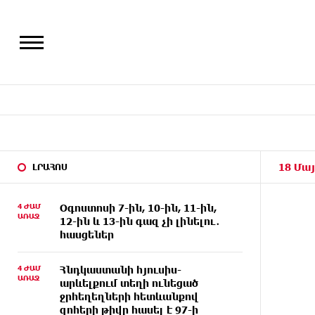
18 Մայ
ԼՐԱՀՈՍ
4 ԺԱՄ
Օգոստոսի 7-ին, 10-ին, 11-ին,
ԱՌԱՋ
12-ին և 13-ին գազ չի լինելու․
հասցեներ
4 ԺԱՄ
Հնդկաստանի հյուսիս-
ԱՌԱՋ
արևելքում տեղի ունեցած
ջրհեղեղների հետևանքով
զոհերի թիվը հասել է 97-ի