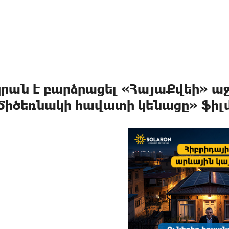
կրան է բարձրացել «ՀայաՔվեի» 
Ծիծեռնակի հավատի կենացը» ֆիլ