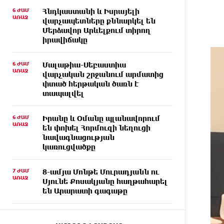
6 ԺԱՄ
Հնդկաստանի և Իսրայելի
ԱՌԱՋ
վարչապետները քննարկել են
Մերձավոր Արևելքում տիրող
իրավիճակը
6 ԺԱՄ
Մալաթիա-Սեբաստիա
ԱՌԱՋ
վարչական շրջանում արմատից
փտած հերթական ծառն է
տապալվել
6 ԺԱՄ
Իրանը և Օմանը պլանավորում
ԱՌԱՋ
են փոխել Հորմուզի նեղուցի
նավագնացության
կառուցվածքը
7 ԺԱՄ
8-ամյա Մոնթե Մուրադյանն ու
ԱՌԱՋ
Սյունե Քոսակյանը հաղթահարել
են Արարատի գագաթը
7 ԺԱՄ
Վթար Լոռու մարզում․
ԱՌԱՋ