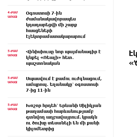
4 ԺԱՄ
Օգոստոսի 7-ին
ԱՌԱՋ
ժամանակավորապես
կդադարեցվի մի շարք
հասցեների
էլեկտրամատակարարում
Է
5 ԺԱՄ
Վինիսիուսը նոր պայմանագիր է
ԱՌԱՋ
կնքել «Ռեալի» հետ․
«
պաշտոնական
5 ԺԱՄ
Սպասվում է քամու ուժգնացում,
ԱՌԱՋ
ամպրոպ․ եղանակը՝ օգոստոսի
7-ից 11-ին
5 ԺԱՄ
Խոշոր հրդեհ՝ Երևանի Սիլիկյան
ԱՌԱՋ
թաղամասի հարևանությամբ
գտնվող աղբավայրում. կրակն
ու ծուխը տեսանելի են մի քանի
կիլոմետրից