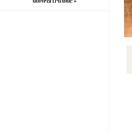
փրկարարները վարորդին դուրս
ԱՄԲՈՂՋ ԼՐԱՀՈՍԸ »
են բերել արգելափակումից
7 ԺԱՄ
Երևանում երթուղիների
ԱՌԱՋ
փոփոխություն կլինի
7 ԺԱՄ
Օգոստոսի 7-ին՝ Գարեգին Բ
ԱՌԱՋ
Ամենայն Հայոց Կաթողիկոսի
դատական նիստը
8 ԺԱՄ
ՆԳՆ-ն՝ աղբակույտի տակ
ԱՌԱՋ
մնացած քաղաքացու մահվան
մասին
8 ԺԱՄ
«Համահայկական ճակատ»
ԱՌԱՋ
շարժումը զորակցություն է
հայտնում Ամենայն Հայոց
Կաթողիկոսին
8 ԺԱՄ
Ավտովթար՝ Կոտայքի մարզում.
ԱՌԱՋ
Զովունի-Եղվարդ ճանապարհին