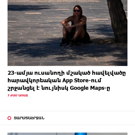
23-ամյա ուսանողի մշակած հավելվածը
հարավկորեական App Store-ում
շրջանցել է նույնիսկ Google Maps-ը
7 ԺԱՄ ԱՌԱՋ
ՏԱՐԱԾԱՇՐՋԱՆ