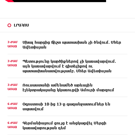
ԼՐԱՀՈՍ
3 ԺԱՄ
Սխալ հարցից ճիշտ պատասխան չի ծնվում. Մհեր
ԱՌԱՋ
Ավետիսյան
3 ԺԱՄ
Պետությունը կարծիքներով չի կառավարվում.
ԱՌԱՋ
այն կառավարվում է գիտելիքով ու
պատասխանատվությամբ. Մհեր Ավետիսյան
3 ԺԱՄ
Ռուսաստանի ամենամեծ արևային
ԱՌԱՋ
էլեկտրակայանը կկառուցվի Ամուրի մարզում
6 ԺԱՄ
Օգոստոսի 10-ից 13-ը գազանջատումներ են
ԱՌԱՋ
սպասվում
6 ԺԱՄ
Գերմանիայում ցույց է անցկացվել Մերցի
ԱՌԱՋ
կառավարության դեմ