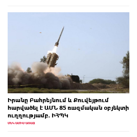
Իրանը Բահրեյնում և Քուվեյթում
hարվածել է ԱՄՆ 85 ռшզմական օբյեկտի
ուղղությամբ. ԻՀՊԿ
ՄԵԿ ԱՄԻՍ ԱՌԱՋ