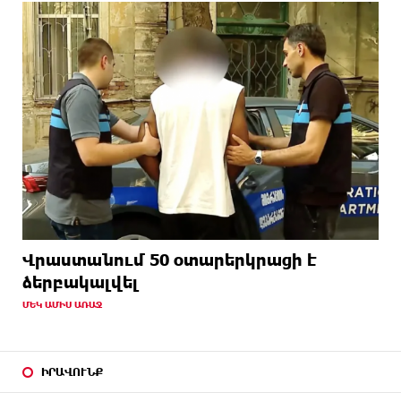
Վրաստանում 50 օտարերկրացի է
ձերբակալվել
ՄԵԿ ԱՄԻՍ ԱՌԱՋ
ԻՐԱՎՈՒՆՔ