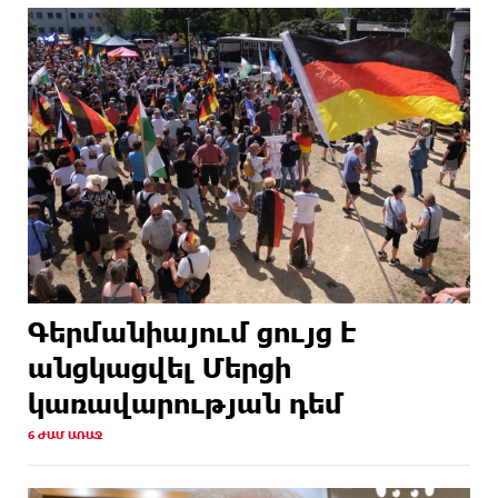
Գերմանիայում ցույց է
անցկացվել Մերցի
կառավարության դեմ
6 ԺԱՄ ԱՌԱՋ