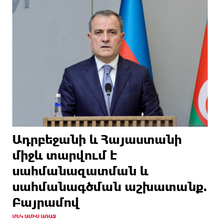
Ադրբեջանի և Հայաստանի
միջև տարվում է
սահմանազատման և
սահմանագծման աշխատանք.
Բայրամով
ՄԵԿ ԱՄԻՍ ԱՌԱՋ