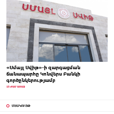
«Սմայլ Սվիթ»-ի զարգացման
ճանապարհը Կոնվերս Բանկի
գործընկերությամբ
15 ԺԱՄ ԱՌԱՋ
ՄՇԱԿՈՒՅԹ