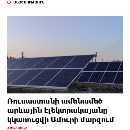
ՏՆՏԵՍՈՒԹՅՈՒՆ
Ռուսաստանի ամենամեծ
արևային էլեկտրակայանը
կկառուցվի Ամուրի մարզում
3 ԺԱՄ ԱՌԱՋ