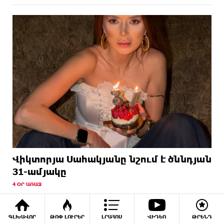
Վիկտորյա Սահակյանը նշում է ծննդյան
31-ամյակը
4 ՕՐ ԱՌԱՋ
ԳԼԽԱՎՈՐ
ԹՈՓ ԼՈՒՐԵՐ
ԼՐԱՀՈՍ
ՎԻԴԵՈ
ԹՐԵՆԴ