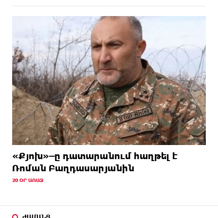
«Քյոխ»–ը դատարանում հաղթել է
Ռոման Բաղդասարյանին
20 ՕՐ ԱՌԱՋ
ԺԱՄԱՆՑ