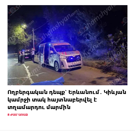
Ողբերգական դեպք՝ Երևանում․ Կիևյան
կամրջի տակ հայտնաբերվել է
տղամարդու մարմին
8 ԺԱՄ ԱՌԱՋ