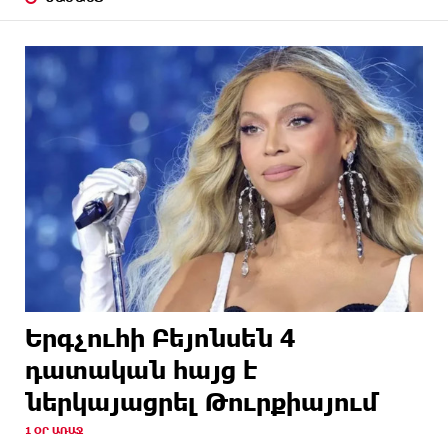
Երգչուհի Բեյոնսեն ​​4
դատական հայց է
ներկայացրել Թուրքիայում
1 ՕՐ ԱՌԱՋ