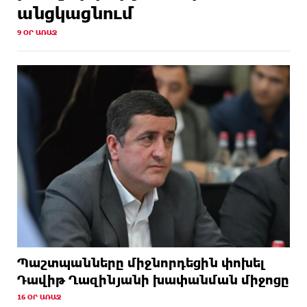
անցկացնում
9 ՕՐ ԱՌԱՋ
Պաշտպանները միջնորդեցին փոխել
Դավիթ Ղազինյանի խափանման միջոցը
16 ՕՐ ԱՌԱՋ