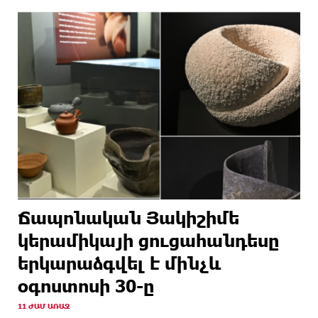
Ճապոնական Յակիշիմե
կերամիկայի ցուցահանդեսը
երկարաձգվել է մինչև
օգոստոսի 30-ը
11 ԺԱՄ ԱՌԱՋ