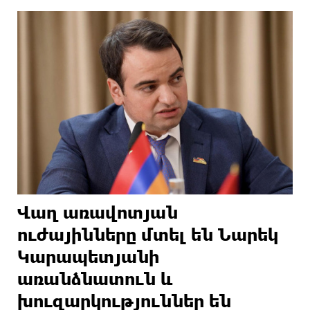
Վաղ առավոտյան
ուժայինները մտել են Նարեկ
Կարապետյանի
առանձնատուն և
խուզարկություններ են