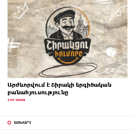
Արժևորվում է Շիրակի երգիծական
բանահյուսությունը
2 ՕՐ ԱՌԱՋ
ԱՇԽԱՐՀ