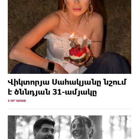
Վիկտորյա Սահակյանը նշում
է ծննդյան 31-ամյակը
1 ՕՐ ԱՌԱՋ