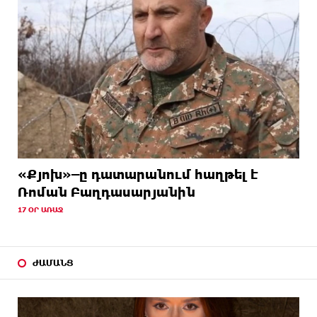
«Քյոխ»–ը դատարանում հաղթել է
Ռոման Բաղդասարյանին
17 ՕՐ ԱՌԱՋ
ԺԱՄԱՆՑ