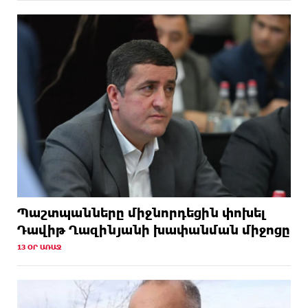
Պաշտպանները միջնորդեցին փոխել
Դավիթ Ղազինյանի խափանման միջոցը
13 ՕՐ ԱՌԱՋ