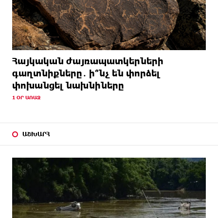
Հայկական ժայռապատկերների
գաղտնիքները․ ի՞նչ են փորձել
փոխանցել նախնիները
1 ՕՐ ԱՌԱՋ
ԱՇԽԱՐՀ