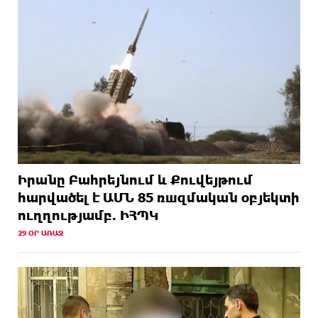
Իրանը Բահրեյնում և Քուվեյթում
hարվածել է ԱՄՆ 85 ռшզմական օբյեկտի
ուղղությամբ. ԻՀՊԿ
29 ՕՐ ԱՌԱՋ