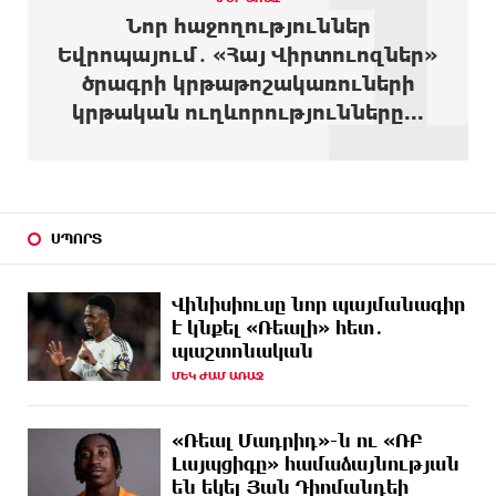
1
ԱՌԱՋ
դուրս են բերել արգելափակումից
Նոր հաջողություններ
Եվրոպայում․ «Հայ Վիրտուոզներ»
ՄԵԿ ԺԱՄ
Երևանում երթուղիների փոփոխություն կլինի
ծրագրի կրթաթոշակառուների
ԱՌԱՋ
կրթական ուղևորությունները...
ՄԵԿ ԺԱՄ
Օգոստոսի 7-ին՝ Գարեգին Բ Ամենայն Հայոց
ԱՌԱՋ
Կաթողիկոսի դատական նիստը
2 ԺԱՄ
ՆԳՆ-ն՝ աղբակույտի տակ մնացած քաղաքացու
ԱՌԱՋ
մահվան մասին
ՍՊՈՐՏ
2 ԺԱՄ
«Համահայկական ճակատ» շարժումը
ԱՌԱՋ
զորակցություն է հայտնում Ամենայն Հայոց
Վինիսիուսը նոր պայմանագիր
Կաթողիկոսին
է կնքել «Ռեալի» հետ․
պաշտոնական
2 ԺԱՄ
Ավտովթար՝ Կոտայքի մարզում. Զովունի-Եղվարդ
ԱՌԱՋ
ճանապարհին բախվել են «Alfa Romeo»-ն
ՄԵԿ ԺԱՄ ԱՌԱՋ
և «Opel»-ը. կա վիրավոր
«Ռեալ Մադրիդ»-ն ու «ՌԲ
2 ԺԱՄ
Արժևորվում է Շիրակի երգիծական
ԱՌԱՋ
Լայպցիգը» համաձայնության
բանահյուսությունը
են եկել Յան Դիոմանդեի