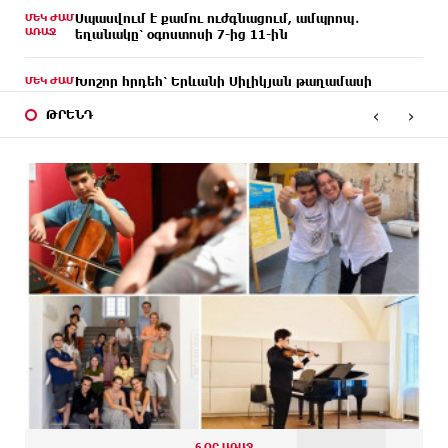
ՄԵԿ ԺԱՄ
Սպասվում է քամու ուժգնացում, ամպրոպ․
ԱՌԱՋ
եղանակը՝ օգոստոսի 7-ից 11-ին
ՄԵԿ ԺԱՄ
Խոշոր հրդեհ՝ Երևանի Սիլիկյան թաղամասի
ԱՌԱՋ
հարևանությամբ գտնվող աղբավայրում. կրակն
‹
›
ու ծուխը տեսանելի են մի քանի կիլոմետրից
ԹՐԵՆԴ
29 ՐՈՊԵ
Հնդկաստանի և Իսրայելի վարչապետները
ԱՌԱՋ
քննարկել են Մերձավոր Արևելքում տիրող
իրավիճակը
12 ՐՈՊԵ
Մալաթիա-Սեբաստիա վարչական շրջանում
ԱՌԱՋ
արմատից փտած հերթական ծառն է տապալվել
7 ՐՈՊԵ
Իրանը և Օմանը պլանավորում են փոխել
ԱՌԱՋ
Հորմուզի նեղուցի նավագնացության
կառուցվածքը
25 ՐՈՊԵ
8-ամյա Մոնթե Մուրադյանն ու Սյունե Քոսակյանը
ԱՌԱՋ
հաղթահարել են Արարատի գագաթը
44 ՐՈՊԵ
Վթար Լոռու մարզում․ փրկարարները վարորդին
6 ՕՐ ԱՌԱՋ