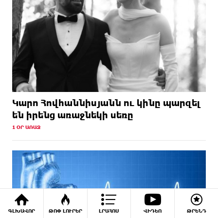
Կարո Հովհաննիսյանն ու կինը պարզել
են իրենց առաջնեկի սեռը
1 ՕՐ ԱՌԱՋ
ԳԼԽԱՎՈՐ
ԹՈՓ ԼՈՒՐԵՐ
ԼՐԱՀՈՍ
ՎԻԴԵՈ
ԹՐԵՆԴ