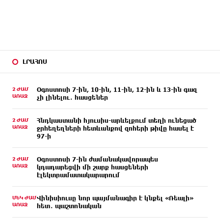
ԼՐԱՀՈՍ
2 ԺԱՄ
Օգոստոսի 7-ին, 10-ին, 11-ին, 12-ին և 13-ին գազ
ԱՌԱՋ
չի լինելու․ հասցեներ
2 ԺԱՄ
Հնդկաստանի հյուսիս-արևելքում տեղի ունեցած
ԱՌԱՋ
ջրհեղեղների հետևանքով զոհերի թիվը հասել է
97-ի
2 ԺԱՄ
Օգոստոսի 7-ին ժամանակավորապես
ԱՌԱՋ
կդադարեցվի մի շարք հասցեների
էլեկտրամատակարարում
ՄԵԿ ԺԱՄ
Վինիսիուսը նոր պայմանագիր է կնքել «Ռեալի»
ԱՌԱՋ
հետ․ պաշտոնական