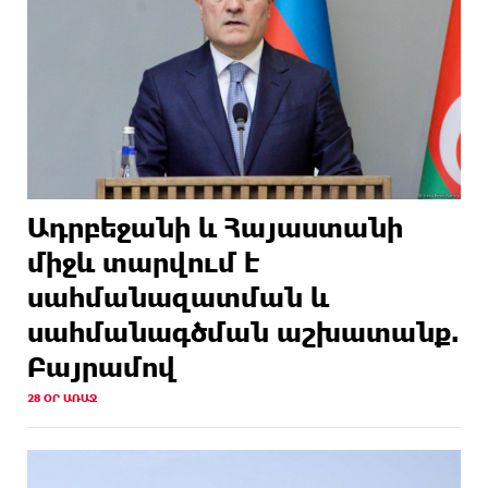
Ադրբեջանի և Հայաստանի
միջև տարվում է
սահմանազատման և
սահմանագծման աշխատանք.
Բայրամով
28 ՕՐ ԱՌԱՋ