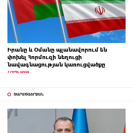
Իրանը և Օմանը պլանավորում են
փոխել Հորմուզի նեղուցի
նավագնացության կառուցվածքը
7 ՐՈՊԵ ԱՌԱՋ
ՏԱՐԱԾԱՇՐՋԱՆ