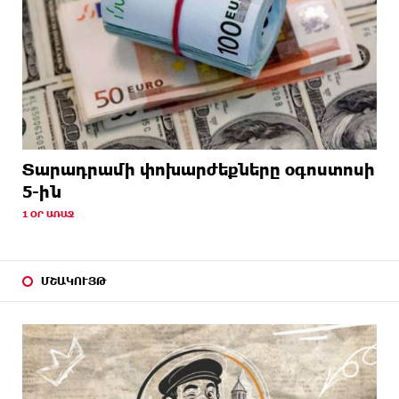
Տարադրամի փոխարժեքները օգոստոսի
5-ին
1 ՕՐ ԱՌԱՋ
ՄՇԱԿՈՒՅԹ