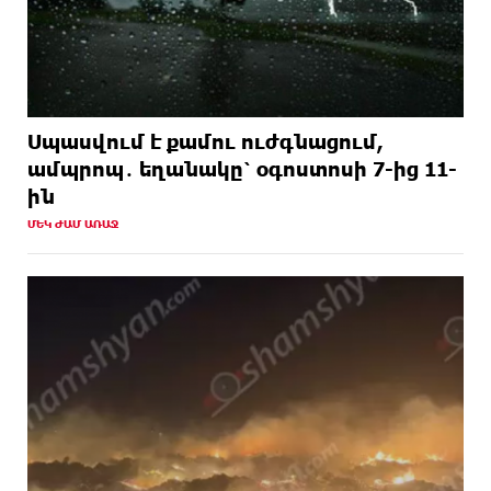
Սպասվում է քամու ուժգնացում,
ամպրոպ․ եղանակը՝ օգոստոսի 7-ից 11-
ին
ՄԵԿ ԺԱՄ ԱՌԱՋ