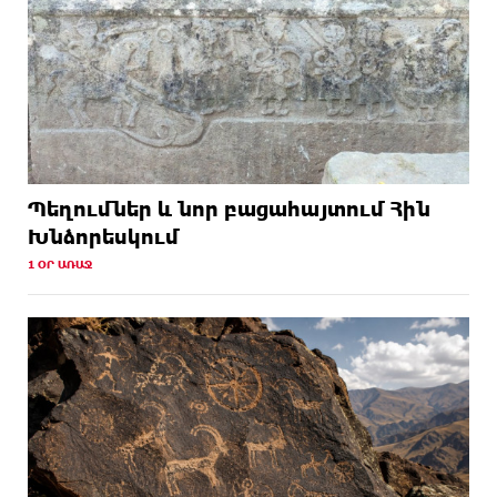
Պեղումներ և նոր բացահայտում Հին
Խնձորեսկում
1 ՕՐ ԱՌԱՋ