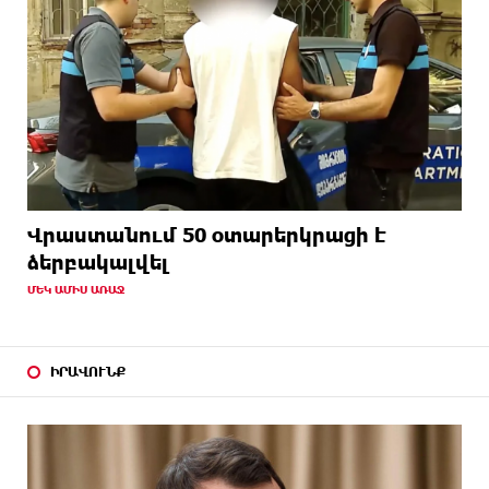
Վրաստանում 50 օտարերկրացի է
ձերբակալվել
ՄԵԿ ԱՄԻՍ ԱՌԱՋ
ԻՐԱՎՈՒՆՔ