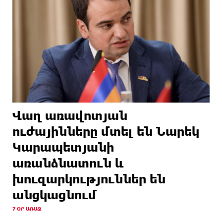
Վաղ առավոտյան
ուժայինները մտել են Նարեկ
Կարապետյանի
առանձնատուն և
խուզարկություններ են
անցկացնում
7 ՕՐ ԱՌԱՋ