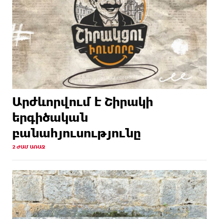
Արժևորվում է Շիրակի
երգիծական
բանահյուսությունը
2 ԺԱՄ ԱՌԱՋ