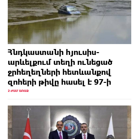
Հնդկաստանի հյուսիս-
արևելքում տեղի ունեցած
ջրհեղեղների հետևանքով
զոհերի թիվը հասել է 97-ի
2 ԺԱՄ ԱՌԱՋ