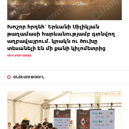
Խոշոր հրդեհ՝ Երևանի Սիլիկյան
թաղամասի հարևանությամբ գտնվող
աղբավայրում. կրակն ու ծուխը
տեսանելի են մի քանի կիլոմետրից
ՄԵԿ ԺԱՄ ԱՌԱՋ
ՏՆՏԵՍՈՒԹՅՈՒՆ