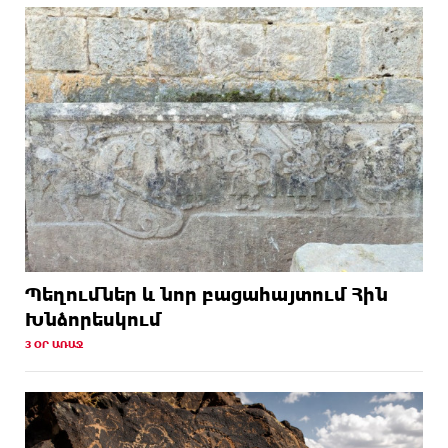
Պեղումներ և նոր բացահայտում Հին
Խնձորեսկում
3 ՕՐ ԱՌԱՋ