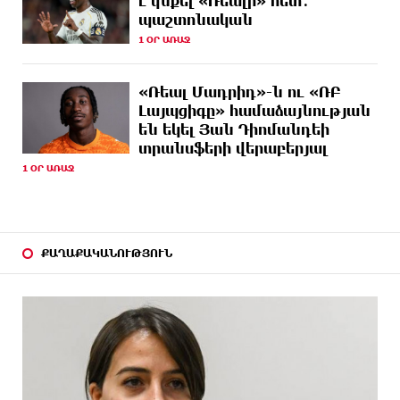
է կնքել «Ռեալի» հետ․
ԱՌԱՋ
Starlink-ը Ռուսաստանի դեմ հարվшծները
պաշտոնական
կառավարելու համար
1 ՕՐ ԱՌԱՋ
14 ԺԱՄ
Երևանում և մարզերում էլեկտրաէներգիայի
ԱՌԱՋ
ընդհատումներ կլինեն
«Ռեալ Մադրիդ»-ն ու «ՌԲ
Լայպցիգը» համաձայնության
14 ԺԱՄ
Ստեփանավանում ռուս կին է փորձել ինքնասպան
են եկել Յան Դիոմանդեի
ԱՌԱՋ
լինել
տրանսֆերի վերաբերյալ
1 ՕՐ ԱՌԱՋ
14 ԺԱՄ
ԵԱՏՄ֊ն չի ուզում, որ իր միջոցներով զարգանա
ԱՌԱՋ
Հայաստանի տնտեսությունը ու հետո գնա ԵՄ.
Արշակ Կարապետյան
14 ԺԱՄ
ԱՄՆ վերաքննիչ դատարանը արգելափակել է
ՔԱՂԱՔԱԿԱՆՈՒԹՅՈՒՆ
ԱՌԱՋ
Թրամփի 400 միլիոն դոլար արժողությամբ
Սպիտակ տան պարահանդեսային դահլիճի
նախագիծը
14 ԺԱՄ
Կաթողիկոսի նկատմամբ իրականացվող
ԱՌԱՋ
բռնադատավարությունը միահեծան իշխանության
հետևանք է. Հանրային Դաշինք