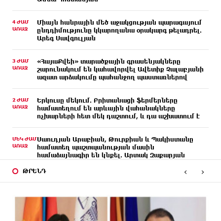
4 ԺԱՄ
Միայն հանրային մեծ աջակցության պարագայում
ԱՌԱՋ
ընդդիմությունը կկարողանա օրակարգ թելադրել.
Արեգ Սավգուլյան
3 ԺԱՄ
«ՀայաՔվեի» տարածքային գրասենյակները
ԱՌԱՋ
շարունակում են կահավորվել Ավետիք Չալաբյանի
ազատ արձակումը պահանջող պաստառներով
2 ԺԱՄ
Երկուսը մեկում. Բրիտանացի ֆերմերները
ԱՌԱՋ
համատեղում են արևային վահանակները
ոչխարների հետ մեկ դաշտում, և դա աշխատում է
ՄԵԿ ԺԱՄ
Սաուդյան Արաբիան, Թուրքիան և Պակիստանը
ԱՌԱՋ
համատեղ պաշտպանության մասին
համաձայնագիր են կնքել. Արտակ Զաքարյան
‹
›
ԹՐԵՆԴ
ՄԵԿ ԺԱՄ
Սլովակիայի նախկին ղեկավարները պահանջում
ԱՌԱՋ
են, որ Նիկոլ Փաշինյանը դադարեցնի Հայ
Առաքելական Եկեղեցու նկատմամբ քաղաքական
հետապնդումները և ճնշումները