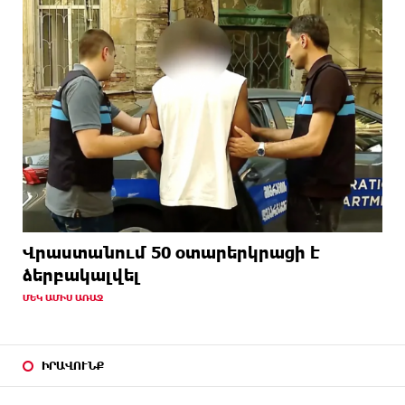
Վրաստանում 50 օտարերկրացի է
ձերբակալվել
ՄԵԿ ԱՄԻՍ ԱՌԱՋ
ԻՐԱՎՈՒՆՔ