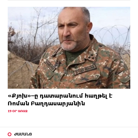
«Քյոխ»–ը դատարանում հաղթել է
Ռոման Բաղդասարյանին
19 ՕՐ ԱՌԱՋ
ԺԱՄԱՆՑ