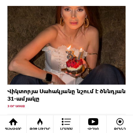
Վիկտորյա Սահակյանը նշում է ծննդյան
31-ամյակը
3 ՕՐ ԱՌԱՋ
ԳԼԽԱՎՈՐ
ԹՈՓ ԼՈՒՐԵՐ
ԼՐԱՀՈՍ
ՎԻԴԵՈ
ԹՐԵՆԴ