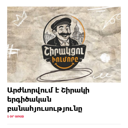
Արժևորվում է Շիրակի
երգիծական
բանահյուսությունը
1 ՕՐ ԱՌԱՋ