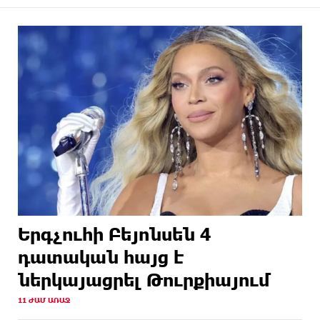
Երգչուհի Բեյոնսեն ​​4
դատական հայց է
ներկայացրել Թուրքիայում
11 ԺԱՄ ԱՌԱՋ