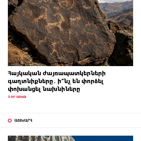
Հայկական ժայռապատկերների
գաղտնիքները․ ի՞նչ են փորձել
փոխանցել նախնիները
3 ՕՐ ԱՌԱՋ
ԱՇԽԱՐՀ