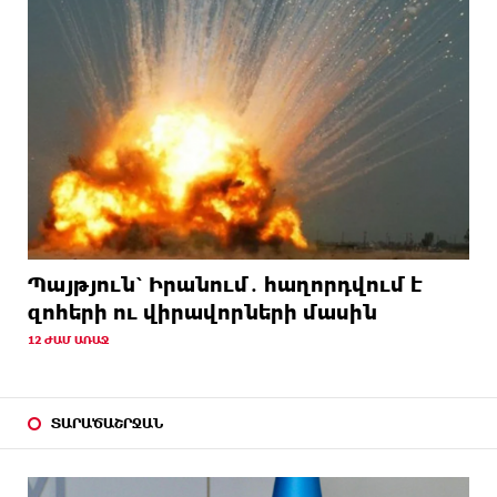
Պայթյուն՝ Իրանում․ հաղորդվում է
զոհերի ու վիրավորների մասին
12 ԺԱՄ ԱՌԱՋ
ՏԱՐԱԾԱՇՐՋԱՆ