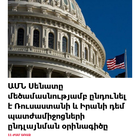
ԱՄՆ Սենատը
մեծամասնությամբ ընդունել
է Ռուսաստանի և Իրանի դեմ
պատժամիջոցների
ընդլայնման օրինագիծը
11 ԺԱՄ ԱՌԱՋ