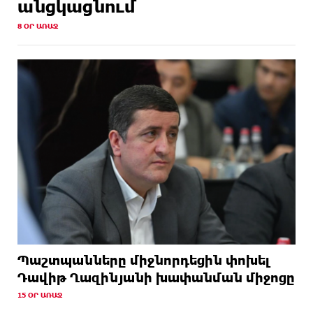
անցկացնում
8 ՕՐ ԱՌԱՋ
Պաշտպանները միջնորդեցին փոխել
Դավիթ Ղազինյանի խափանման միջոցը
15 ՕՐ ԱՌԱՋ