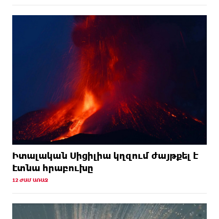
Իտալական Սիցիլիա կղզում ժայթքել է
Էտնա հրաբուխը
12 ԺԱՄ ԱՌԱՋ