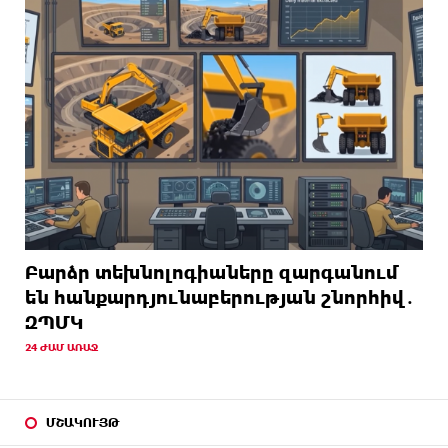
Բարձր տեխնոլոգիաները զարգանում
են հանքարդյունաբերության շնորհիվ․
ԶՊՄԿ
24 ԺԱՄ ԱՌԱՋ
ՄՇԱԿՈՒՅԹ