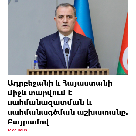
Ադրբեջանի և Հայաստանի
միջև տարվում է
սահմանազատման և
սահմանագծման աշխատանք.
Բայրամով
30 ՕՐ ԱՌԱՋ