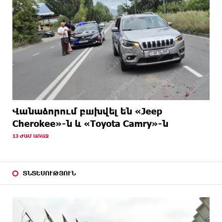
Վանաձորում բшխվել են «Jeep
Cherokee»-ն և «Toyota Camry»-ն
13 ԺԱՄ ԱՌԱՋ
ՏՆՏԵՍՈՒԹՅՈՒՆ