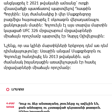
անցկացրել է 2021 թվականի ամռանը՝ ոտքի
վնասվածքի պատճառով պարտվելով Դասթին
Պորյեին։ Այդ ժամանակից ի վեր Մաքգրեգորը
բազմիցս հայտարարել է օկտագոն վերադառնալու
ցանկության մասին։ Հոլոուեյն էլ այս տարվա մարտին
կայացած UFC 326 մրցաշարում մրցավարների
միաձայն որոշմամբ պարտվել էր Չարլզ Օլիվեյրային։
​Նշենք, որ սա կլինի մարտիկների երկրորդ դեմ առ դեմ
դիմակայությունը։ Առաջին անգամ Մաքգրեգորն ու
Հոլոուեյը հանդիպել են 2013 թվականին. այն
ժամանակ իռլանդացին առավելության էր հասել
մրցավարների միաձայն որոշմամբ։
ԼՐԱՀՈՍ
4 ԺԱՄ
Դուք ու ձեր անտաղանդ շոուները ոչ ավելին են,
ԱՌԱՋ
քան անհաջող ու չստացված դերասանի թատրոն.
Աննա Կոստանյան