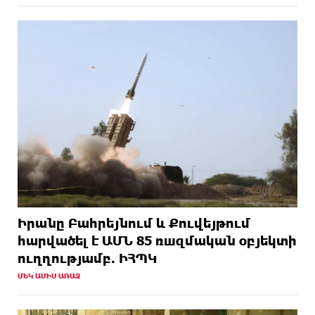
Իրանը Բահրեյնում և Քուվեյթում
hարվածել է ԱՄՆ 85 ռшզմական օբյեկտի
ուղղությամբ. ԻՀՊԿ
ՄԵԿ ԱՄԻՍ ԱՌԱՋ