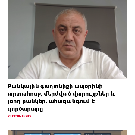
Բանկային գաղտնիքի ապօրինի
արտահոսք, մերժված վարույթներ և
լռող բանկեր. ահազանգում է
գործարարը
29 ՐՈՊԵ ԱՌԱՋ