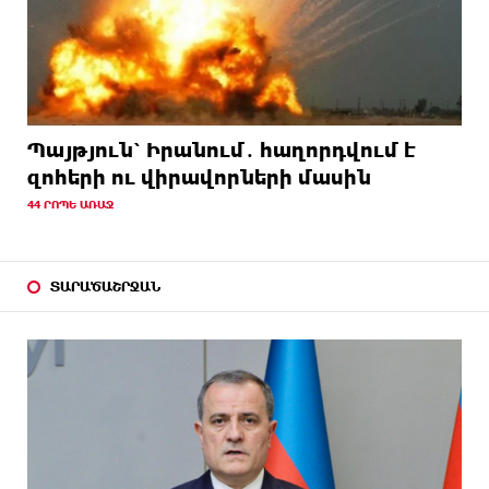
Պայթյուն՝ Իրանում․ հաղորդվում է
զոհերի ու վիրավորների մասին
44 ՐՈՊԵ ԱՌԱՋ
ՏԱՐԱԾԱՇՐՋԱՆ