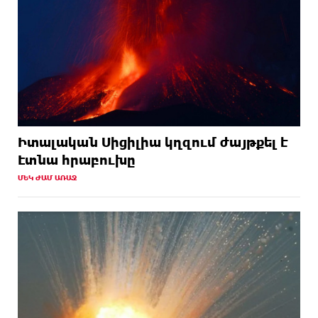
Իտալական Սիցիլիա կղզում ժայթքել է
Էտնա հրաբուխը
ՄԵԿ ԺԱՄ ԱՌԱՋ