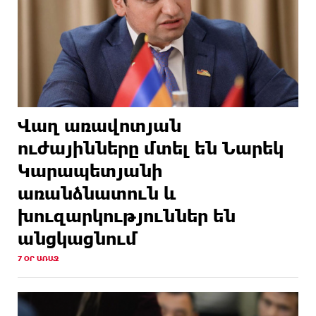
Վաղ առավոտյան
ուժայինները մտել են Նարեկ
Կարապետյանի
առանձնատուն և
խուզարկություններ են
անցկացնում
7 ՕՐ ԱՌԱՋ