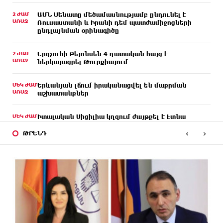
2 ԺԱՄ
ԱՄՆ Սենատը մեծամասնությամբ ընդունել է
ԱՌԱՋ
Ռուսաստանի և Իրանի դեմ պատժամիջոցների
ընդլայնման օրինագիծը
2 ԺԱՄ
Երգչուհի Բեյոնսեն ​​4 դատական հայց է
ԱՌԱՋ
ներկայացրել Թուրքիայում
ՄԵԿ ԺԱՄ
Երևանյան լճում իրականացվել են մաքրման
ԱՌԱՋ
աշխատանքներ
ՄԵԿ ԺԱՄ
Իտալական Սիցիլիա կղզում ժայթքել է Էտնա
ԱՌԱՋ
հրաբուխը
‹
›
ԹՐԵՆԴ
44 ՐՈՊԵ
Պայթյուն՝ Իրանում․ հաղորդվում է զոհերի ու
ԱՌԱՋ
վիրավորների մասին
24 ՐՈՊԵ
«Ռեալը» հայտարարել է Դիոմանդեի տրանսֆերի
ԱՌԱՋ
մասին
5 ՐՈՊԵ
Վանաձորում բшխվել են «Jeep Cherokee»-ն և
ԱՌԱՋ
«Toyota Camry»-ն