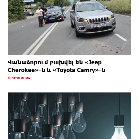
Վանաձորում բшխվել են «Jeep
Cherokee»-ն և «Toyota Camry»-ն
5 ՐՈՊԵ ԱՌԱՋ