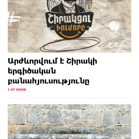
Արժևորվում է Շիրակի
երգիծական
բանահյուսությունը
1 ՕՐ ԱՌԱՋ