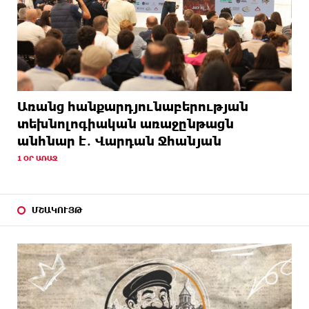
Առանց հանքարդյունաբերության
տեխնոլոգիական առաջընթացն
անհնար է․ Վարդան Ջհանյան
1 ՕՐ ԱՌԱՋ
ՄՇԱԿՈՒՅԹ