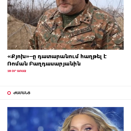
«Քյոխ»–ը դատարանում հաղթել է
Ռոման Բաղդասարյանին
18 ՕՐ ԱՌԱՋ
ԺԱՄԱՆՑ