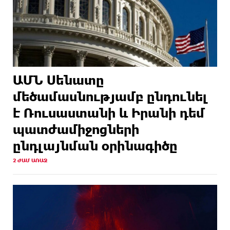
ԱՄՆ Սենատը
մեծամասնությամբ ընդունել
է Ռուսաստանի և Իրանի դեմ
պատժամիջոցների
ընդլայնման օրինագիծը
2 ԺԱՄ ԱՌԱՋ