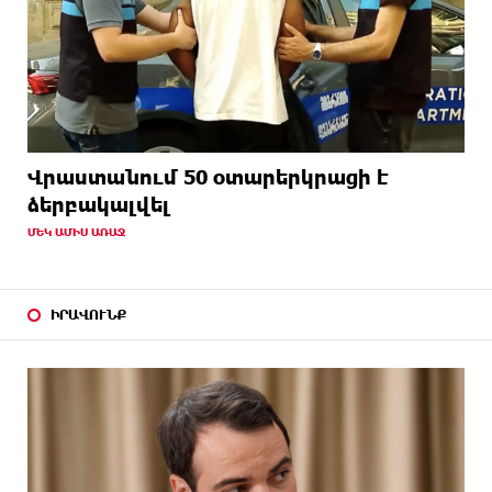
Վրաստանում 50 օտարերկրացի է
ձերբակալվել
ՄԵԿ ԱՄԻՍ ԱՌԱՋ
ԻՐԱՎՈՒՆՔ