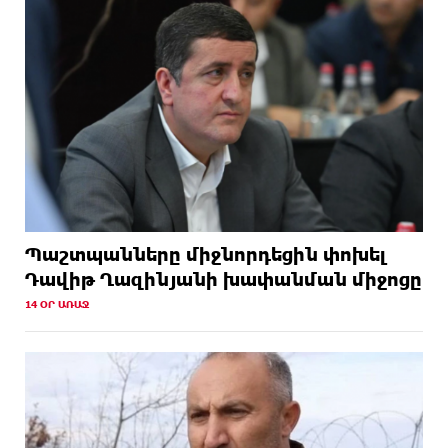
Պաշտպանները միջնորդեցին փոխել
Դավիթ Ղազինյանի խափանման միջոցը
14 ՕՐ ԱՌԱՋ