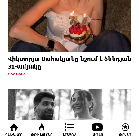
Վիկտորյա Սահակյանը նշում է ծննդյան
31-ամյակը
2 ՕՐ ԱՌԱՋ
ԳԼԽԱՎՈՐ
ԹՈՓ ԼՈՒՐԵՐ
ԼՐԱՀՈՍ
ՎԻԴԵՈ
ԹՐԵՆԴ