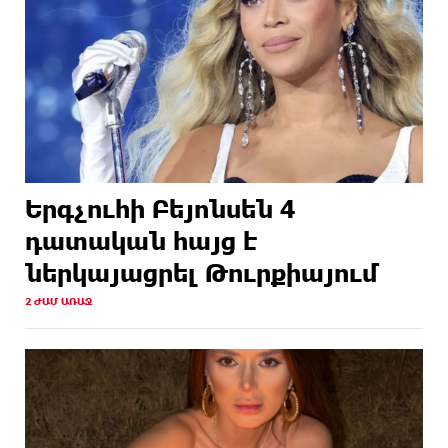
Երգչուհի Բեյոնսեն ​​4
դատական հայց է
ներկայացրել Թուրքիայում
2 ԺԱՄ ԱՌԱՋ