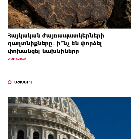
Հայկական ժայռապատկերների
գաղտնիքները․ ի՞նչ են փորձել
փոխանցել նախնիները
2 ՕՐ ԱՌԱՋ
ԱՇԽԱՐՀ