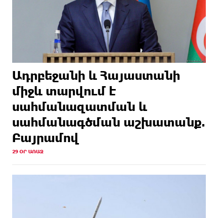
Ադրբեջանի և Հայաստանի
միջև տարվում է
սահմանազատման և
սահմանագծման աշխատանք.
Բայրամով
29 ՕՐ ԱՌԱՋ