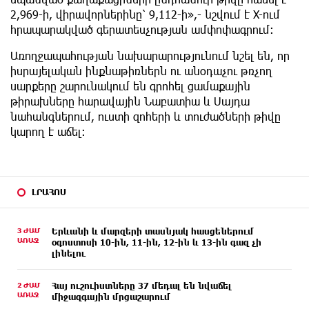
2,969-ի, վիրավորներինը՝ 9,112-ի»,- նշվում է X-ում
հրապարակված գերատեսչության ամփոփագրում։
Առողջապահության նախարարությունում նշել են, որ
իսրայելական ինքնաթիռներն ու անօդաչու թռչող
սարքերը շարունակում են գրոհել ցամաքային
թիրախները հարավային Նաբատիա և Սայդա
նահանգներում, ուստի զոհերի և տուժածների թիվը
կարող է աճել։
ԼՐԱՀՈՍ
3 ԺԱՄ
Երևանի և մարզերի տասնյակ հասցեներում
ԱՌԱՋ
օգոստոսի 10-ին, 11-ին, 12-ին և 13-ին գազ չի
լինելու
2 ԺԱՄ
Հայ ուշուիստները 37 մեդալ են նվաճել
ԱՌԱՋ
միջազգային մրցաշարում