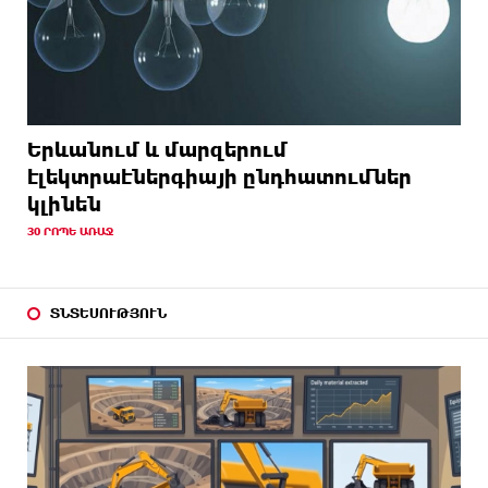
Երևանում և մարզերում
էլեկտրաէներգիայի ընդհատումներ
կլինեն
30 ՐՈՊԵ ԱՌԱՋ
ՏՆՏԵՍՈՒԹՅՈՒՆ