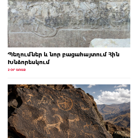
Պեղումներ և նոր բացահայտում Հին
Խնձորեսկում
2 ՕՐ ԱՌԱՋ