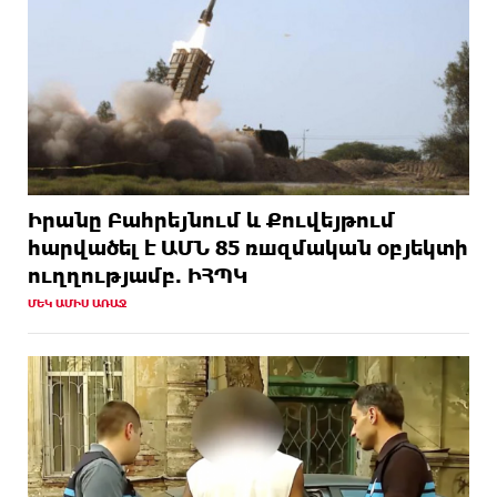
Իրանը Բահրեյնում և Քուվեյթում
hարվածել է ԱՄՆ 85 ռшզմական օբյեկտի
ուղղությամբ. ԻՀՊԿ
ՄԵԿ ԱՄԻՍ ԱՌԱՋ