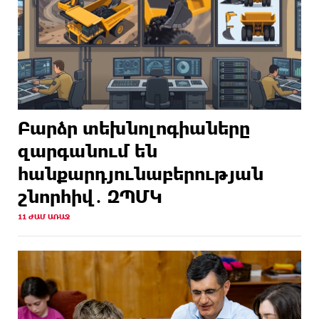
Բարձր տեխնոլոգիաները
զարգանում են
հանքարդյունաբերության
շնորհիվ․ ԶՊՄԿ
11 ԺԱՄ ԱՌԱՋ