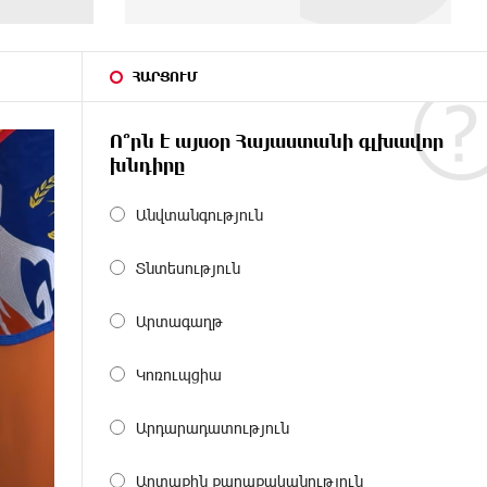
ՀԱՐՑՈՒՄ
Ո՞րն է այսօր Հայաստանի գլխավոր
խնդիրը
Անվտանգություն
Տնտեսություն
Արտագաղթ
Կոռուպցիա
Արդարադատություն
Արտաքին քաղաքականություն