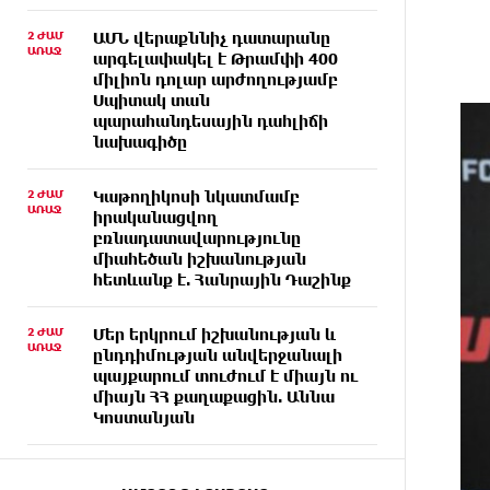
2 ԺԱՄ
ԱՄՆ վերաքննիչ դատարանը
ԱՌԱՋ
արգելափակել է Թրամփի 400
միլիոն դոլար արժողությամբ
Սպիտակ տան
պարահանդեսային դահլիճի
նախագիծը
2 ԺԱՄ
Կաթողիկոսի նկատմամբ
ԱՌԱՋ
իրականացվող
բռնադատավարությունը
միահեծան իշխանության
հետևանք է. Հանրային Դաշինք
2 ԺԱՄ
Մեր երկրում իշխանության և
ԱՌԱՋ
ընդդիմության անվերջանալի
պայքարում տուժում է միայն ու
միայն ՀՀ քաղաքացին. Աննա
Կոստանյան
ՄԵԿ ԺԱՄ
Փրկարարները հայտանաբերել
ԱՌԱՋ