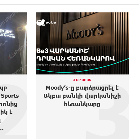
3
4
2 ՕՐ ԱՌԱՋ
ցրել է
Առաջին ելույթս Ազգային
անիշի
ժողովում․ Մամիկոն
Ասլանյան