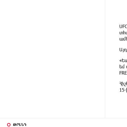
փոփոխություն տեղի կունենա
13 ՐՈՊԵ
Հայաստանի հավաքականի
ԱՌԱՋ
նախկին մարզիչը կգլխավորի
Ղազախստանի հավաքականը
UF
տհա
ամ
5 ՐՈՊԵ
ԱԱԾ-ն զեկույց է ներկայացրել
ԱՌԱՋ
Այ
24 ՐՈՊԵ
Թրամփը ասել է, որ
​«Ե
ԱՌԱՋ
հանրապետականները կարող են
եմ 
պարտվել Կոնգրեսի միջանկյալ
ընտրություններում
FRE
Հի
30 ՐՈՊԵ
«ՀայաՔվեի» անդամները ևս
15
ԱՌԱՋ
Վաղարշապատի դատարանի
բակում են` հաջակցություն Հայ
առաքելական եկեղեցու և նրա
Հովվապետի
35 ՐՈՊԵ
Օգոստոսի 7-ը ասորի ժողովրդի
ԹՐԵՆԴ
ԱՌԱՋ