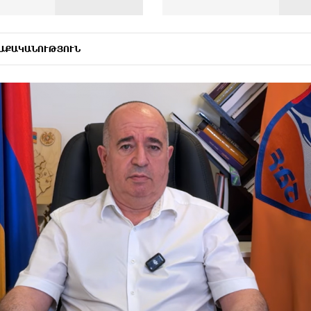
ԱՔԱԿԱՆՈՒԹՅՈՒՆ