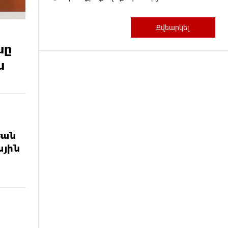
նը
ն
ծան
ային