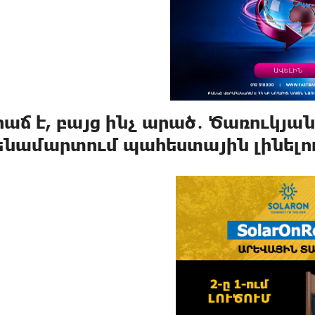
հաճ է, բայց ինչ արած․ Ծառուկյա
ենամարտում պահեստային լինելո