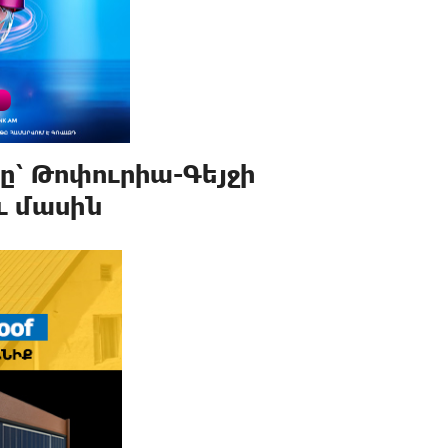
նը՝ Թոփուրիա-Գեյջի
ւ մասին