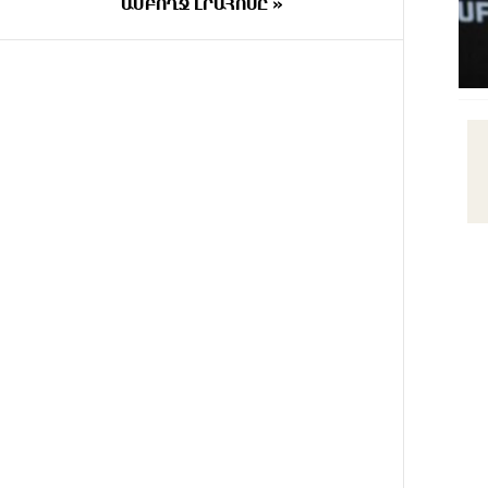
են մոլորված զբոսաշրջիկներին
ԱՄԲՈՂՋ ԼՐԱՀՈՍԸ »
ՄԵԿ ԺԱՄ
ԼՀԿ-ն պահանջում է
ԱՌԱՋ
դադարեցնել Գարեգին Բ-ի և
եպիսկոպոսների դեմ քրեական
հետապնդումը
ՄԵԿ ԺԱՄ
Սարյան փողոցի
ԱՌԱՋ
բնակարաններից մեկում
պայթյունի հետևանքով 55-ամյա
տղամարդը այրվածքներով
տեղափոխվել է
«Այրվածքաբանության
ազգային կենտրոն»
ՄԵԿ ԺԱՄ
Սլովակիայի արևելքում
ԱՌԱՋ
արտակարգ դրություն է
հայտարարվել շոգի ալիքների
պատճառով
31 ՐՈՊԵ
Երթևեկության կազմակերպման
ԱՌԱՋ