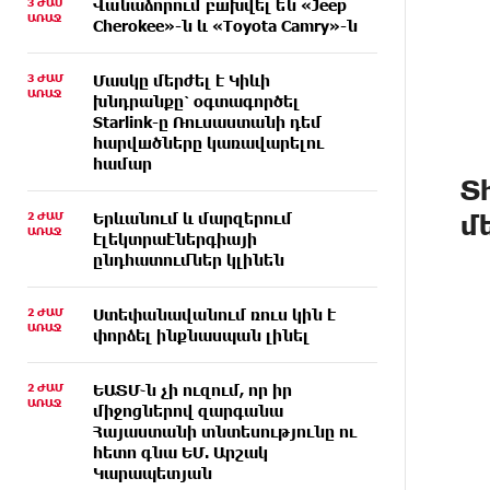
3 ԺԱՄ
Վանաձորում բшխվել են «Jeep
ԱՌԱՋ
Cherokee»-ն և «Toyota Camry»-ն
3 ԺԱՄ
Մասկը մերժել է Կիևի
ԱՌԱՋ
խնդրանքը՝ օգտագործել
Starlink-ը Ռուսաստանի դեմ
հարվшծները կառավարելու
համար
Տ
2 ԺԱՄ
Երևանում և մարզերում
մ
ԱՌԱՋ
էլեկտրաէներգիայի
ընդհատումներ կլինեն
2 ԺԱՄ
Ստեփանավանում ռուս կին է
ԱՌԱՋ
փորձել ինքնասպան լինել
2 ԺԱՄ
ԵԱՏՄ֊ն չի ուզում, որ իր
ԱՌԱՋ
միջոցներով զարգանա
Հայաստանի տնտեսությունը ու
հետո գնա ԵՄ. Արշակ
Կարապետյան