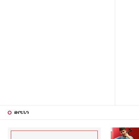
կառուցվածքը
12 ԺԱՄ
8-ամյա Մոնթե Մուրադյանն ու
ԱՌԱՋ
Սյունե Քոսակյանը հաղթահարել
են Արարատի գագաթը
12 ԺԱՄ
Վթար Լոռու մարզում․
ԱՌԱՋ
փրկարարները վարորդին դուրս
են բերել արգելափակումից
13 ԺԱՄ
Երևանում երթուղիների
ԱՌԱՋ
փոփոխություն կլինի
13 ԺԱՄ
Օգոստոսի 7-ին՝ Գարեգին Բ
ԱՌԱՋ
Ամենայն Հայոց Կաթողիկոսի
դատական նիստը
ԹՐԵՆԴ
13 ԺԱՄ
ՆԳՆ-ն՝ աղբակույտի տակ
ԱՌԱՋ
մնացած քաղաքացու մահվան
մասին