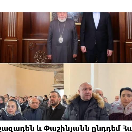
ազադեն և Փաշինյանն ընդդեմ Հա