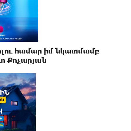
ու համար իմ նկատմամբ
րտ Քոչարյան