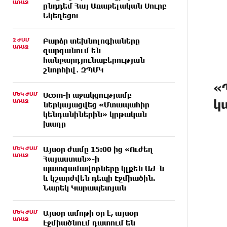
ԱՌԱՋ
ընդդեմ Հայ Առաքելական Սուրբ
Եկեղեցու
2 ԺԱՄ
Բարձր տեխնոլոգիաները
ԱՌԱՋ
զարգանում են
հանքարդյունաբերության
շնորհիվ․ ԶՊՄԿ
«
ՄԵԿ ԺԱՄ
Ucom-ի աջակցությամբ
կ
ԱՌԱՋ
ներկայացվեց «Մտապահիր
կենդանիներին» կրթական
խաղը
ՄԵԿ ԺԱՄ
Այսօր ժամը 15:00 ից «Ուժեղ
ԱՌԱՋ
Հայաստան»-ի
պատգամավորները կլքեն ԱԺ-ն
և կշարժվեն դեպի Էջմիածին.
Նարեկ Կարապետյան
ՄԵԿ ԺԱՄ
Այսօր ամոթի օր է, այսօր
ԱՌԱՋ
Էջմիածնում դատում են