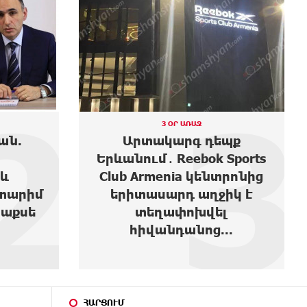
3
4
3 ՕՐ ԱՌԱՋ
պք
Moody’s-ը բարձրացրել է
Sports
Ակբա բանկի վարկանիշի
տրոնից
հեռանկարը
իկ է
լ
..
ՀԱՐՑՈՒՄ