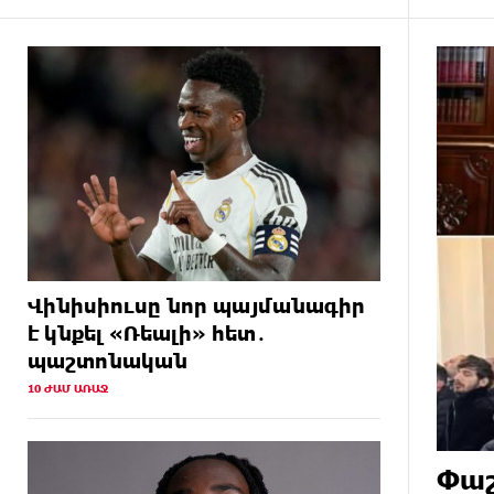
կոնցեսիոն կառավարումը.
Օվերչուկ
15 ԺԱՄ
Հայաստանի բնակչության թիվը
ԱՌԱՋ
շուրջ 7 հազարով ավելացել է
15 ԺԱՄ
Իսրայելի ՊԲ-ն հարձակվել է
ԱՌԱՋ
Լիբանանում «Հըզբոլլահ»-ի
հրամանատարական կետերի և
պահեստների վրա
16 ԺԱՄ
«Ռեալ Մադրիդ»-ն ու «ՌԲ
ԱՌԱՋ
Լայպցիգը» համաձայնության
Վինիսիուսը նոր պայմանագիր
են եկել Յան Դիոմանդեի
է կնքել «Ռեալի» հետ․
տրանսֆերի վերաբերյալ
պաշտոնական
10 ԺԱՄ ԱՌԱՋ
16 ԺԱՄ
Այսօրվա կառավարությունը
ԱՌԱՋ
ուսանողներին առաջարկում է
պահանջարկ չունեցող
մասնագիտություններ. Ատոմ
Փաշ
Մխիթարյան