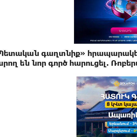
Պետական գաղտնիք» հրապարակել
արող են նոր գործ հարուցել. Ռոբե