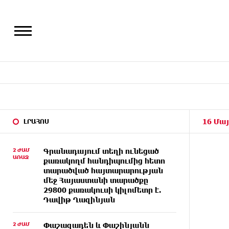
16 Մայ
ԼՐԱՀՈՍ
2 ԺԱՄ
Գրանադայում տեղի ունեցած
ԱՌԱՋ
քառակողմ հանդիպումից հետո
տարածված հայտարարության
մեջ Հայաստանի տարածքը
29800 քառակուսի կիլոմետր է.
Դավիթ Ղազինյան
2 ԺԱՄ
Փաշազադեն և Փաշինյանն