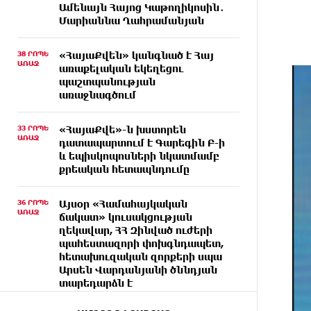
Ամենայն Հայոց Կաթողիկոսին․
Մարիաննա Ղահրամանյան
38 ՐՈՊԵ
«ՀայաՔվեն» կանգնած է Հայ
ԱՌԱՋ
առաքելական եկեղեցու
պաշտպանության
առաջնագծում
33 ՐՈՊԵ
«ՀայաՔվե»-ն խստորեն
ԱՌԱՋ
դատապարտում է Գարեգին Բ-ի
և եպիսկոպոսների նկատմամբ
քրեական հետապնդումը
36 ՐՈՊԵ
Այսօր «Համահայկական
ԱՌԱՋ
ճակատ» կուսակցության
ղեկավար, ՀՀ Զինված ուժերի
պահեստազորի փոխգնդապետ,
հետախուզական զորքերի սպա
Արսեն Վարդանյանի ծննդյան
տարեդարձն է