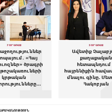
2
3 ՕՐ ԱՌԱՋ
3 ՕՐ ԱՌԱՋ
տիք Չալաբյան.
Արտակարգ դե
քաղաքական
Երևանում․ Reebok 
ետապնդում և
Club Armenia կեն
նիքին հավատարիմ
երիտասարդ աղջ
ւ գինը. Մետաքսե
տեղափոխվե
Հակոբյան
հիվանդանոց.
ԱՔԱԿԱՆՈՒԹՅՈՒՆ