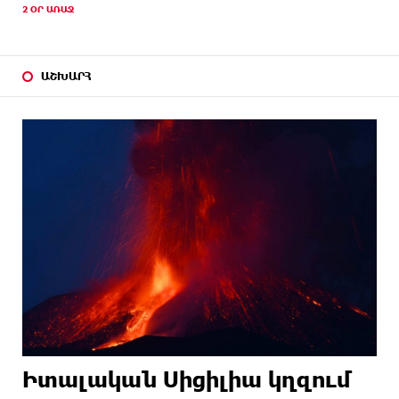
2 ՕՐ ԱՌԱՋ
ԱՇԽԱՐՀ
Իտալական Սիցիլիա կղզում