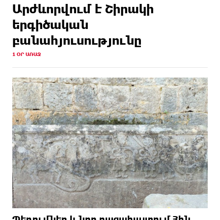
Արժևորվում է Շիրակի
երգիծական
բանահյուսությունը
1 ՕՐ ԱՌԱՋ
Պեղումներ և նոր բացահայտում Հին