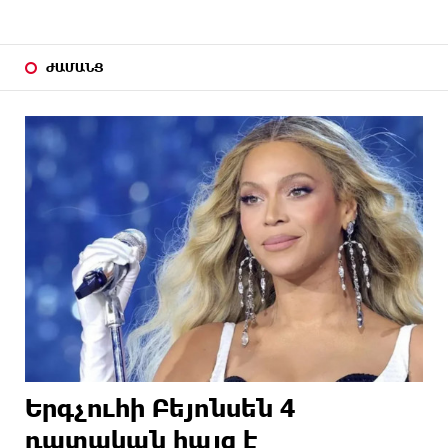
ԺԱՄԱՆՑ
Երգչուհի Բեյոնսեն ​​4
դատական հայց է