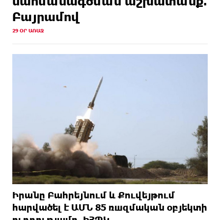
սահմանագծման աշխատանք.
Բայրամով
29 ՕՐ ԱՌԱՋ
Իրանը Բահրեյնում և Քուվեյթում
hարվածել է ԱՄՆ 85 ռшզմական օբյեկտի
ուղղությամբ. ԻՀՊԿ