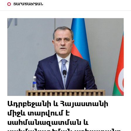
ՏԱՐԱԾԱՇՐՋԱՆ
Ադրբեջանի և Հայաստանի
միջև տարվում է
սահմանազատման և