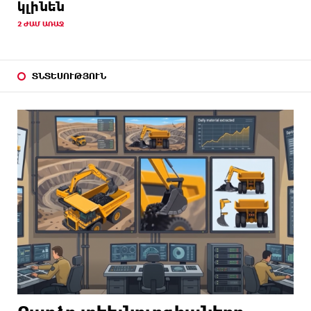
կլինեն
2 ԺԱՄ ԱՌԱՋ
ՏՆՏԵՍՈՒԹՅՈՒՆ