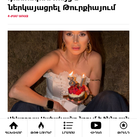
ներկայացրել Թուրքիայում
4 ԺԱՄ ԱՌԱՋ
Վիկտորյա Սահակյանը նշում է ծննդյան
31-ամյակը
ԳԼԽԱՎՈՐ
ԹՈՓ ԼՈՒՐԵՐ
ԼՐԱՀՈՍ
ՎԻԴԵՈ
ԹՐԵՆԴ
2 ՕՐ ԱՌԱՋ