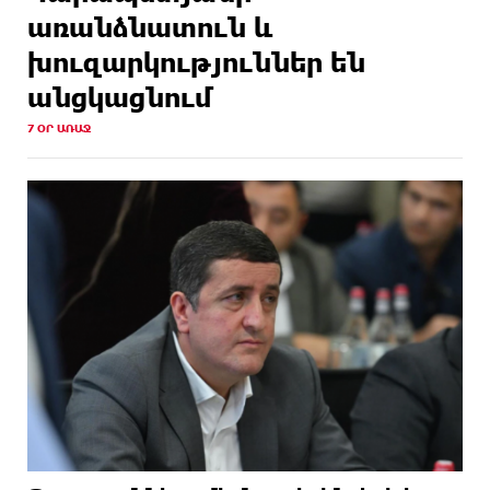
առանձնատուն և
խուզարկություններ են
անցկացնում
7 ՕՐ ԱՌԱՋ