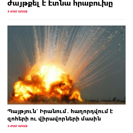
ժայթքել է Էտնա հրաբուխը
3 ԺԱՄ ԱՌԱՋ
Պայթյուն՝ Իրանում․ հաղորդվում է
զոհերի ու վիրավորների մասին
3 ԺԱՄ ԱՌԱՋ