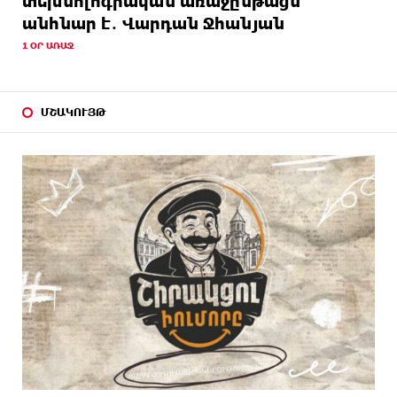
տեխնոլոգիական առաջընթացն
անհնար է․ Վարդան Ջհանյան
1 ՕՐ ԱՌԱՋ
ՄՇԱԿՈՒՅԹ