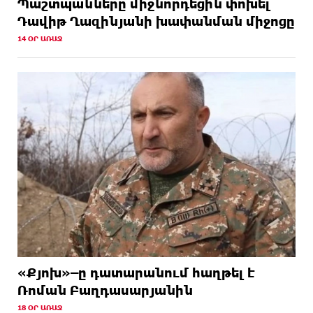
Պաշտպանները միջնորդեցին փոխել
Դավիթ Ղազինյանի խափանման միջոցը
14 ՕՐ ԱՌԱՋ
«Քյոխ»–ը դատարանում հաղթել է
Ռոման Բաղդասարյանին
18 ՕՐ ԱՌԱՋ