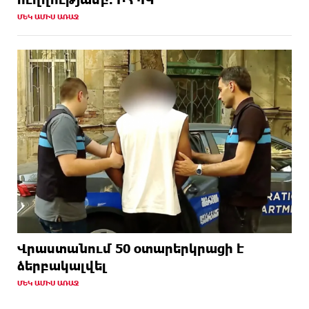
ՄԵԿ ԱՄԻՍ ԱՌԱՋ
Վրաստանում 50 օտարերկրացի է
ձերբակալվել
ՄԵԿ ԱՄԻՍ ԱՌԱՋ