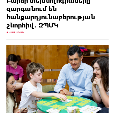
Բարձր տեխնոլոգիաները
զարգանում են
հանքարդյունաբերության
շնորհիվ․ ԶՊՄԿ
9 ԺԱՄ ԱՌԱՋ