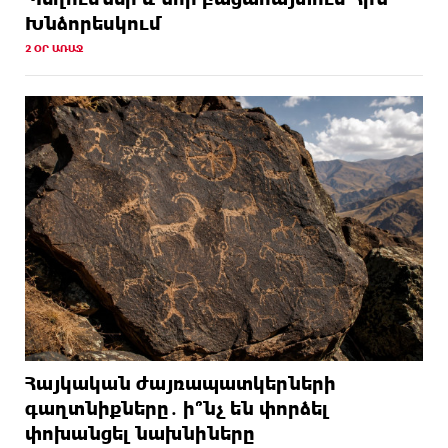
Խնձորեսկում
2 ՕՐ ԱՌԱՋ
Հայկական ժայռապատկերների
գաղտնիքները․ ի՞նչ են փորձել
փոխանցել նախնիները