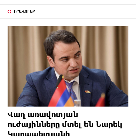
ԻՐԱՎՈՒՆՔ
Վաղ առավոտյան
ուժայինները մտել են Նարեկ
Կարապետյանի