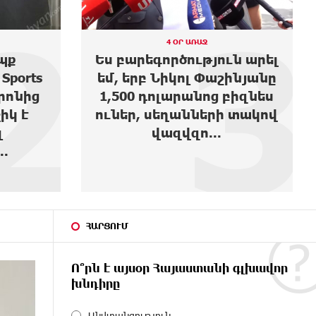
3
4
4 ՕՐ ԱՌԱՋ
ն արել
Moody’s-ը բարձրացրել է
ինյանը
Ակբա բանկի վարկանիշի
բիզնես
հեռանկարը
 տակով
ՀԱՐՑՈՒՄ
Ո՞րն է այսօր Հայաստանի գլխավոր
խնդիրը
Անվտանգություն