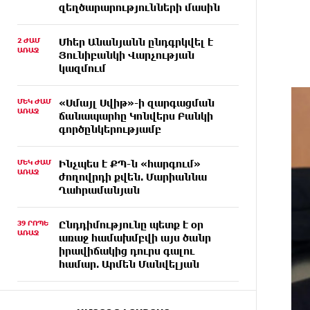
զեղծարարությունների մասին
2 ԺԱՄ
Մհեր Անանյանն ընդգրկվել է
ԱՌԱՋ
Յունիբանկի Վարչության
կազմում
ՄԵԿ ԺԱՄ
«Սմայլ Սվիթ»-ի զարգացման
ԱՌԱՋ
ճանապարհը Կոնվերս Բանկի
գործընկերությամբ
ՄԵԿ ԺԱՄ
Ինչպես է ՔՊ-ն «հարգում»
ԱՌԱՋ
ժողովրդի քվեն. Մարիաննա
Ղահրամանյան
39 ՐՈՊԵ
Ընդդիմությունը պետք է օր
ԱՌԱՋ
առաջ համախմբվի այս ծանր
իրավիճակից դուրս գալու
համար. Արմեն Մանվելյան
24 ՐՈՊԵ
Դուք ու ձեր անտաղանդ
ԱՌԱՋ