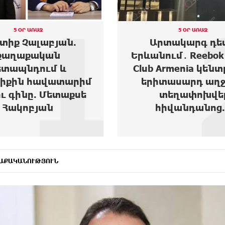
2
5 ՕՐ ԱՌԱՋ
4 ՕՐ ԱՌԱՋ
տակարգ դեպք
Ես բարեգործությու
ւմ․ Reebok Sports
եմ, երբ Նիկոլ Փաշ
Armenia կենտրոնից
1,500 դոլարանոց 
տասարդ աղջիկ է
ուներ, սեղանների
տեղափոխվել
վազվզո...
իվանդանոց...
ԱՔԱԿԱՆՈՒԹՅՈՒՆ