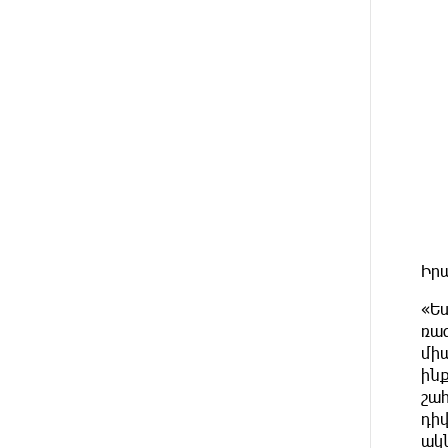
2 ԺԱՄ
Սաուդյան Արաբիան, Թուրքիան
ԱՌԱՋ
և Պակիստանը համատեղ
պաշտպանության մասին
համաձայնագիր են կնքել.
Արտակ Զաքարյան
3 ԺԱՄ
Սլովակիայի նախկին
ԱՌԱՋ
ղեկավարները պահանջում են,
որ Նիկոլ Փաշինյանը
դադարեցնի Հայ Առաքելական
Եկեղեցու նկատմամբ
քաղաքական հետապնդումները
Իր
և ճնշումները
«Ե
ռազ
3 ԺԱՄ
Բանկային գաղտնիքի ապօրինի
ԱՌԱՋ
արտահոսք, մերժված
միա
վարույթներ և լռող բանկեր.
ին
ահազանգում է գործարարը
շա
դի
3 ԺԱՄ
Ավետիք Չալաբյանն օրինակելի
ակ