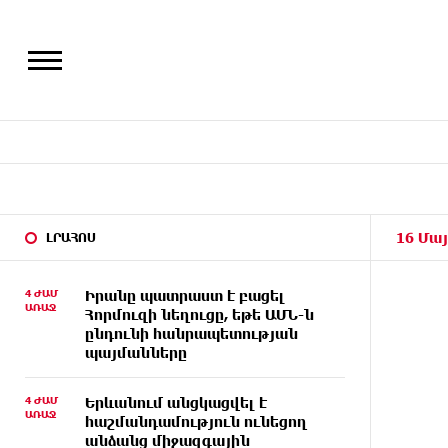
16 Մայ
ԼՐԱՀՈՍ
4 ԺԱՄ
Իրանը պատրաստ է բացել
ԱՌԱՋ
Հորմուզի նեղուցը, եթե ԱՄՆ-ն
ընդունի հանրապետության
պայմանները
4 ԺԱՄ
Երևանում անցկացվել է
ԱՌԱՋ
հաշմանդամություն ունեցող
անձանց միջազգային