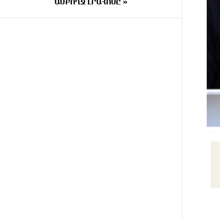
շոուները ոչ ավելին են, քան
ԱՄԲՈՂՋ ԼՐԱՀՈՍԸ »
անհաջող ու չստացված
դերասանի թատրոն. Աննա
Կոստանյան
15 ՐՈՊԵ
Միայն հանրային մեծ
ԱՌԱՋ
աջակցության պարագայում
ընդդիմությունը կկարողանա
օրակարգ թելադրել. Արեգ
Սավգուլյան
ՄԵԿ
«ՀայաՔվեի» տարածքային
ՐՈՊԵ
գրասենյակները շարունակում
ԱՌԱՋ
են կահավորվել Ավետիք
Չալաբյանի ազատ արձակումը
պահանջող պաստառներով
ՄԵԿ ԺԱՄ
Երկուսը մեկում. Բրիտանացի
ԱՌԱՋ
ֆերմերները համատեղում են
արևային վահանակները
ոչխարների հետ մեկ դաշտում, և
դա աշխատում է