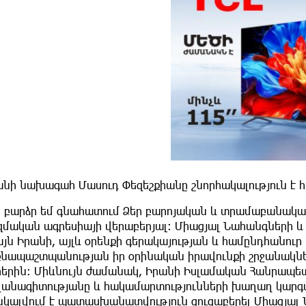
անի նախագահ Մասուդ Փեզեշքիանը շնորհակալություն է հ
ս բարձր եմ գնահատում Ձեր բարոյական և տրամաբանական
մական ագրեսիայի վերաբերյալ։ Միացյալ Նահանգների և 
յն Իրանի, այլև օրենքի գերակայության և համընդհանուր
քնապաշտպանության իր օրինական իրավունքի շրջանակներ
հերին։ Միևնույն ժամանակ, Իրանի Իսլամական Հանրապետ
վանագիտությանը և հակամարտությունների խաղաղ կարգա
նկալվում է պատասխանատվություն ցուցաբերել Միացյալ 