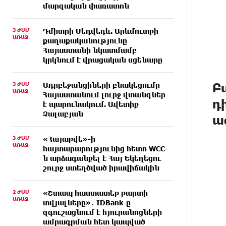
մարզական փառատոն
3 ԺԱՄ
Դմիտրի Մեդվեդև. Արևմուտքի
ԱՌԱՋ
քաղաքականությունը
Հայաստանի նկատմամբ
կրկնում է վրացական սցենարը
Բ
3 ԺԱՄ
Ադրբեջանցիների բնակեցումը
ԱՌԱՋ
Հայաստանում լուրջ վտանգներ
դ
է պարունակում. Ավետիք
Չալաբյան
ա
3 ԺԱՄ
«Հայաքվե»-ի
ԱՌԱՋ
հայտարարությունից հետո WCC-
ն արձագանքել է Հայ Եկեղեցու
շուրջ ստեղծված իրավիճակին
2 ԺԱՄ
«Շտապ հաստատեք քարտի
ԱՌԱՋ
տվյալները»․ IDBank-ը
զգուշացնում է հյուրանոցների
ամրագրման հետ կապված