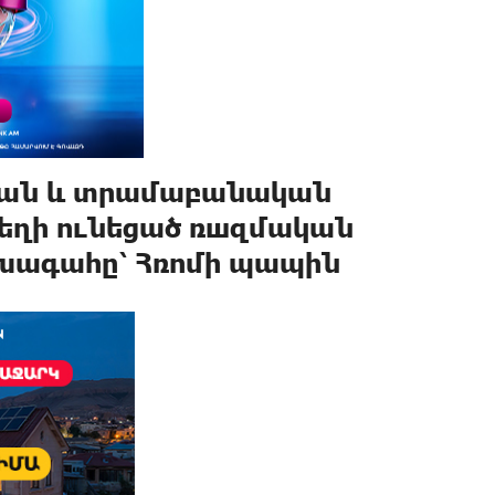
ական և տրամաբանական
տեղի ունեցած ռшզմական
ախագահը՝ Հռոմի պապին