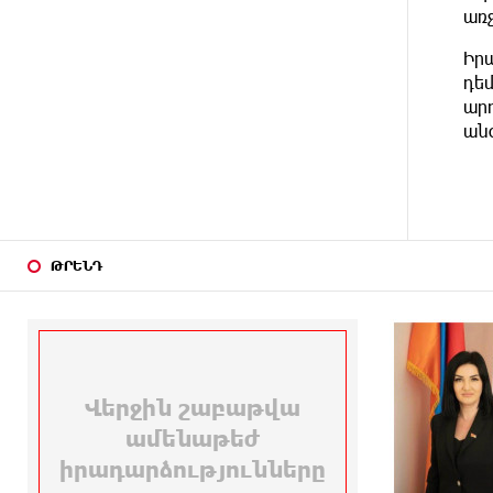
ԱՌԱՋ
հայ է և չի վախենում
առ
իշխանությունների
ապօրինություններից. Լարիսա
Իր
Ալավերդյան
դեմ
արդ
5 ԺԱՄ
Մեր ուժը մեր աշխատակիցներն
ան
ԱՌԱՋ
են. ԶՊՄԿ
5 ԺԱՄ
«Պատմական հիշողությունը չի
ԱՌԱՋ
կարելի քաղաքականություն
դարձնել». Կարպիս Փաշոյան
ԹՐԵՆԴ
14 ԺԱՄ
Երևանի և մարզերի տասնյակ
ԱՌԱՋ
հասցեներում օգոստոսի 10-ին,
11-ին, 12-ին և 13-ին գազ չի
լինելու
14 ԺԱՄ
Հայ ուշուիստները 37 մեդալ են
ԱՌԱՋ
նվաճել միջազգային
մրցաշարում