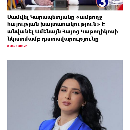
10 ԺԱՄ
Կաթողիկոսի և հոգևոր դասի ներկայացուցիչների
ԱՌԱՋ
նկատմամբ հարուցված այս խայտառակ քրեական
գործընթացը իշխանության կողմից քաղաքական
Սամվել Կարապետյանը «ամբողջ
ուղիղ միջամտություն է Եկեղեցու ներքին
հայության խայտառակություն» է
գործերին և ինքնավարությանը. Ղահրամանյան
անվանել Ամենայն Հայոց Կաթողիկոսի
նկատմամբ դատավարությունը
12 ԺԱՄ
9-րդ գումարման Ազգային ժողովում այս պահին
ԱՌԱՋ
ընթանում է Արամ Վարդևանյանի՝ ԱԺ նախագահի
8 ԺԱՄ ԱՌԱՋ
տեղակալի ընտրությունը
12 ԺԱՄ
Առանց հանքարդյունաբերության
ԱՌԱՋ
տեխնոլոգիական առաջընթացն անհնար է․
Վարդան Ջհանյան
12 ԺԱՄ
Ավետիք Չալաբյանին կալանավորել են
ԱՌԱՋ
անօրինական հիմքերով. Անահիտ Ադամյան
13 ԺԱՄ
Ժողովո՛ւրդ, Սամվել Կարապետյանի,
ԱՌԱՋ
սրբազանների կալանքը ապօրինի է եղել. Արամ
Վարդևանյան
13 ԺԱՄ
Ամեն ընտրություններից հետո իշխանական
ԱՌԱՋ
պատգամավորների թիվը փոքրանում է, գնալով