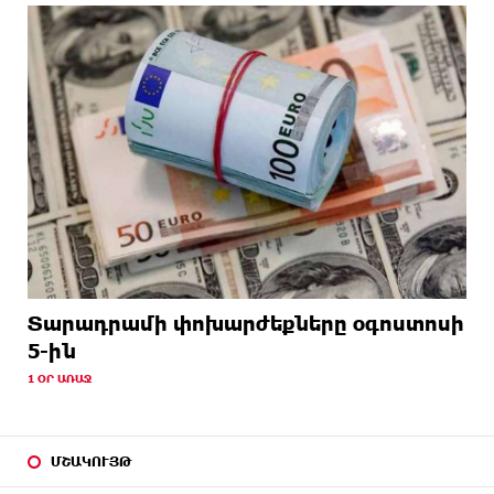
Տարադրամի փոխարժեքները օգոստոսի
5-ին
1 ՕՐ ԱՌԱՋ
ՄՇԱԿՈՒՅԹ