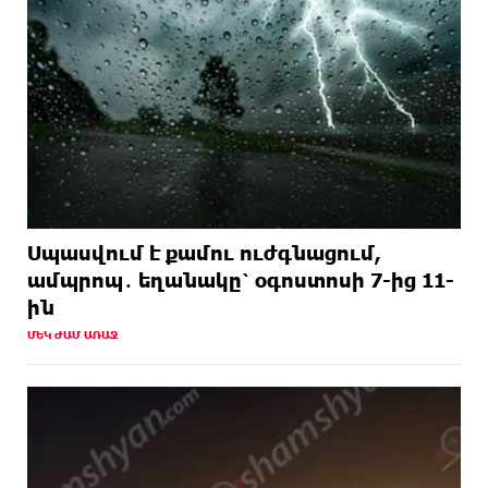
Սպասվում է քամու ուժգնացում,
ամպրոպ․ եղանակը՝ օգոստոսի 7-ից 11-
ին
ՄԵԿ ԺԱՄ ԱՌԱՋ