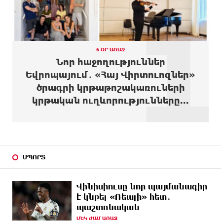
1
3 ԺԱՄ
8-ամյա Մոնթե Մուրադյանն ու Սյունե Քոսակյանը
ԱՌԱՋ
հաղթահարել են Արարատի գագաթը
3 ԺԱՄ
Վթար Լոռու մարզում․ փրկարարները վարորդին
6 ՕՐ ԱՌԱՋ
ԱՌԱՋ
դուրս են բերել արգելափակումից
Նոր հաջողություններ
Եվրոպայում․ «Հայ Վիրտուոզներ»
4 ԺԱՄ
Երևանում երթուղիների փոփոխություն կլինի
ծրագրի կրթաթոշակառուների
ԱՌԱՋ
կրթական ուղևորությունները...
4 ԺԱՄ
Օգոստոսի 7-ին՝ Գարեգին Բ Ամենայն Հայոց
ԱՌԱՋ
Կաթողիկոսի դատական նիստը
4 ԺԱՄ
ՆԳՆ-ն՝ աղբակույտի տակ մնացած քաղաքացու
ԱՌԱՋ
մահվան մասին
ՍՊՈՐՏ
4 ԺԱՄ
«Համահայկական ճակատ» շարժումը
ԱՌԱՋ
զորակցություն է հայտնում Ամենայն Հայոց
Վինիսիուսը նոր պայմանագիր
Կաթողիկոսին
է կնքել «Ռեալի» հետ․
պաշտոնական
5 ԺԱՄ
Ավտովթար՝ Կոտայքի մարզում. Զովունի-Եղվարդ
ԱՌԱՋ
ճանապարհին բախվել են «Alfa Romeo»-ն
ՄԵԿ ԺԱՄ ԱՌԱՋ