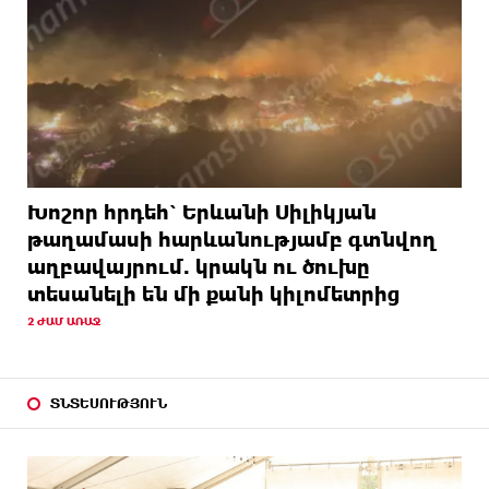
Խոշոր հրդեհ՝ Երևանի Սիլիկյան
թաղամասի հարևանությամբ գտնվող
աղբավայրում. կրակն ու ծուխը
տեսանելի են մի քանի կիլոմետրից
2 ԺԱՄ ԱՌԱՋ
ՏՆՏԵՍՈՒԹՅՈՒՆ