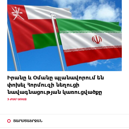
Իրանը և Օմանը պլանավորում են
փոխել Հորմուզի նեղուցի
նավագնացության կառուցվածքը
3 ԺԱՄ ԱՌԱՋ
ՏԱՐԱԾԱՇՐՋԱՆ