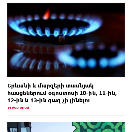
ԱՌԱՋ
զարգացումների, Գյուղացիներին վերաբերող
առաջնային հարցերի մասին՝ գյուղտեխնիկայից
մինչև անվճար երթուղի. Անդրանիկ Գևորգյան
Երևանի և մարզերի տասնյակ
հասցեներում օգոստոսի 10-ին, 11-ին,
12-ին և 13-ին գազ չի լինելու
14 ԺԱՄ ԱՌԱՋ