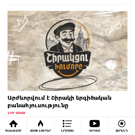
Արժևորվում է Շիրակի երգիծական
բանահյուսությունը
2 ՕՐ ԱՌԱՋ
ԳԼԽԱՎՈՐ
ԹՈՓ ԼՈՒՐԵՐ
ԼՐԱՀՈՍ
ՎԻԴԵՈ
ԹՐԵՆԴ