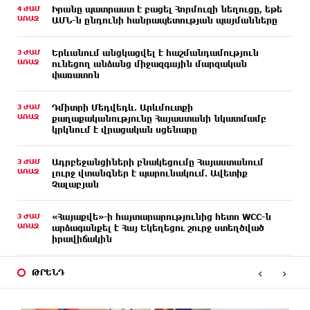
4 ԺԱՄ
Իրանը պատրաստ է բացել Հորմուզի նեղուցը, եթե
ԱՌԱՋ
ԱՄՆ-ն ընդունի հանրապետության պայմանները
3 ԺԱՄ
Երևանում անցկացվել է հաշմանդամություն
ԱՌԱՋ
ունեցող անձանց միջազգային մարզական
փառատոն
3 ԺԱՄ
Դմիտրի Մեդվեդև. Արևմուտքի
ԱՌԱՋ
քաղաքականությունը Հայաստանի նկատմամբ
կրկնում է վրացական սցենարը
3 ԺԱՄ
Ադրբեջանցիների բնակեցումը Հայաստանում
ԱՌԱՋ
լուրջ վտանգներ է պարունակում. Ավետիք
Չալաբյան
3 ԺԱՄ
«Հայաքվե»-ի հայտարարությունից հետո WCC-ն
ԱՌԱՋ
արձագանքել է Հայ Եկեղեցու շուրջ ստեղծված
իրավիճակին
‹
›
2 ԺԱՄ
«Շտապ հաստատեք քարտի տվյալները»․ IDBank-ը
ԹՐԵՆԴ
ԱՌԱՋ
զգուշացնում է հյուրանոցների ամրագրման հետ
կապված զեղծարարությունների մասին