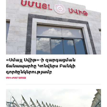
«Սմայլ Սվիթ»-ի զարգացման
ճանապարհը Կոնվերս Բանկի
գործընկերությամբ
ՄԵԿ ԺԱՄ ԱՌԱՋ