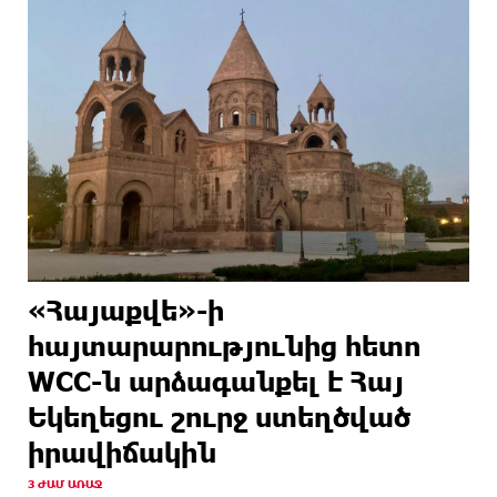
«Հայաքվե»-ի
հայտարարությունից հետո
WCC-ն արձագանքել է Հայ
Եկեղեցու շուրջ ստեղծված
իրավիճակին
3 ԺԱՄ ԱՌԱՋ