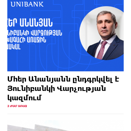
Մհեր Անանյանն ընդգրկվել է
Յունիբանկի Վարչության
կազմում
2 ԺԱՄ ԱՌԱՋ