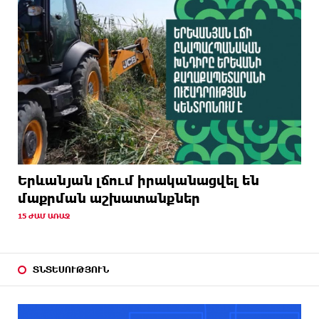
Երևանյան լճում իրականացվել են
մաքրման աշխատանքներ
15 ԺԱՄ ԱՌԱՋ
ՏՆՏԵՍՈՒԹՅՈՒՆ