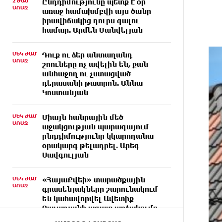
2 ԺԱՄ
Ընդդիմությունը պետք է օր
ԱՌԱՋ
առաջ համախմբվի այս ծանր
իրավիճակից դուրս գալու
համար. Արմեն Մանվելյան
ՄԵԿ ԺԱՄ
Դուք ու ձեր անտաղանդ
ԱՌԱՋ
շոուները ոչ ավելին են, քան
անհաջող ու չստացված
դերասանի թատրոն. Աննա
Կոստանյան
ՄԵԿ ԺԱՄ
Միայն հանրային մեծ
ԱՌԱՋ
աջակցության պարագայում
ընդդիմությունը կկարողանա
օրակարգ թելադրել. Արեգ
Սավգուլյան
ՄԵԿ ԺԱՄ
«ՀայաՔվեի» տարածքային
ԱՌԱՋ
գրասենյակները շարունակում
են կահավորվել Ավետիք
Չալաբյանի ազատ արձակումը
պահանջող պաստառներով