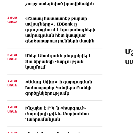
շուրջ ստեղծված իրավիճակին
3 ԺԱՄ
«Շտապ հաստատեք քարտի
ԱՌԱՋ
տվյալները»․ IDBank-ը
զգուշացնում է հյուրանոցների
ամրագրման հետ կապված
զեղծարարությունների մասին
Մ
3 ԺԱՄ
Մհեր Անանյանն ընդգրկվել է
ս
ԱՌԱՋ
Յունիբանկի Վարչության
կազմում
2 ԺԱՄ
«Սմայլ Սվիթ»-ի զարգացման
ԱՌԱՋ
ճանապարհը Կոնվերս Բանկի
գործընկերությամբ
2 ԺԱՄ
Ինչպես է ՔՊ-ն «հարգում»
ԱՌԱՋ
ժողովրդի քվեն. Մարիաննա
Ղահրամանյան