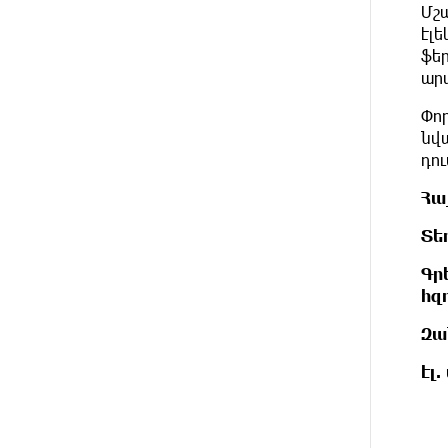
լինելու
Մշ
էլ
ֆե
13 ԺԱՄ
Հայ ուշուիստները 37 մեդալ են
ԱՌԱՋ
ար
նվաճել միջազգային
մրցաշարում
Փոր
նվ
13 ԺԱՄ
ԱՄՆ Սենատը
դու
ԱՌԱՋ
մեծամասնությամբ ընդունել է
Ռուսաստանի և Իրանի դեմ
Հա
պատժամիջոցների ընդլայնման
օրինագիծը
Տե
14 ԺԱՄ
Երգչուհի Բեյոնսեն ​​4 դատական
Գր
ԱՌԱՋ
հայց է ներկայացրել
հզ
Թուրքիայում
Զա
14 ԺԱՄ
Երևանյան լճում իրականացվել
էլ
ԱՌԱՋ
են մաքրման աշխատանքներ
14 ԺԱՄ
Իտալական Սիցիլիա կղզում
ԱՌԱՋ
ժայթքել է Էտնա հրաբուխը