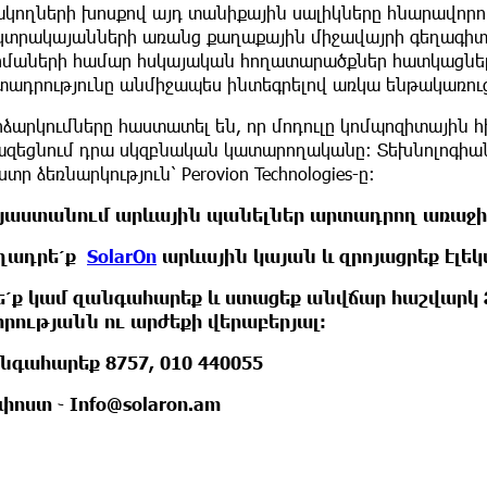
ակողների խոսքով այդ տանիքային սալիկները հնարավորու
եկտրակայանների առանց քաղաքային միջավայրի գեղագիտո
րմաների համար հսկայական հողատարածքներ հատկացնելո
տադրությունը անմիջապես ինտեգրելով առկա ենթակառուց
ձարկումները հաստատել են, որ մոդուլը կոմպոզիտային հի
ազեցնում դրա սկզբնական կատարողականը: Տեխնոլոգիան
ստր ձեռնարկություն՝ Perovion Technologies-ը:
յաստանում արևային պանելներ արտադրող առաջին 
ղադրե՛ք
SolarOn
արևային կայան և զրոյացրեք էլե
ե՛ք կամ զանգահարեք և ստացեք անվճար հաշվարկ
որությանն ու արժեքի վերաբերյալ։
նգահարեք 8757, 010 440055
. փոստ ֊
Info@solaron.am