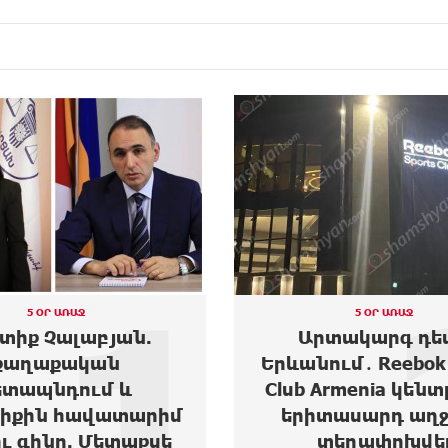
2
5 ՕՐ ԱՌԱՋ
4 ՕՐ ԱՌԱՋ
տակարգ դեպք
Ես բարեգործությու
ւմ․ Reebok Sports
եմ, երբ Նիկոլ Փաշ
Armenia կենտրոնից
1,500 դոլարանոց 
տասարդ աղջիկ է
ուներ, սեղանների
տեղափոխվել
վազվզո...