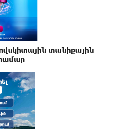
րովսկիտային տանիքային
 համար