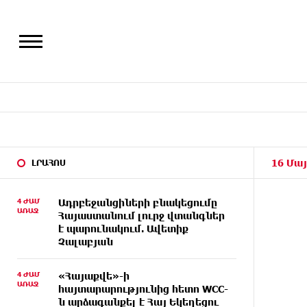
16 Մայ
ԼՐԱՀՈՍ
4 ԺԱՄ
Ադրբեջանցիների բնակեցումը
ԱՌԱՋ
Հայաստանում լուրջ վտանգներ
է պարունակում. Ավետիք
Չալաբյան
4 ԺԱՄ
«Հայաքվե»-ի
ԱՌԱՋ
հայտարարությունից հետո WCC-
ն արձագանքել է Հայ Եկեղեցու