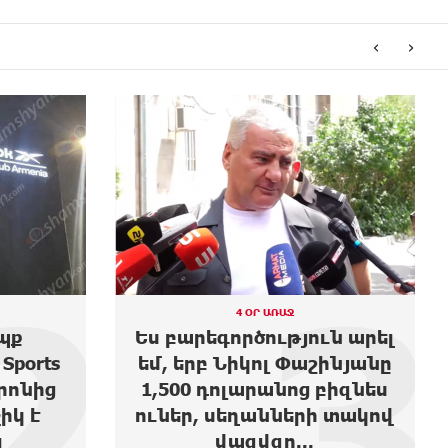
‹
›
3
4
4 ՕՐ ԱՌԱՋ
ն արել
Moody’s-ը բարձրացրել է
ինյանը
Ակբա բանկի վարկանիշի
բիզնես
հեռանկարը
 տակով