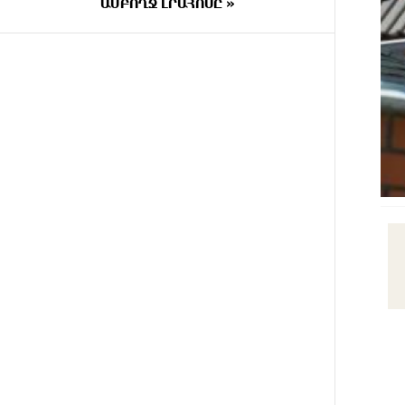
ԱՄԲՈՂՋ ԼՐԱՀՈՍԸ »
25 ՐՈՊԵ
Երկուսը մեկում. Բրիտանացի
ԱՌԱՋ
ֆերմերները համատեղում են
արևային վահանակները
ոչխարների հետ մեկ դաշտում, և
դա աշխատում է
ՄԵԿ ԺԱՄ
Սաուդյան Արաբիան, Թուրքիան
ԱՌԱՋ
և Պակիստանը համատեղ
պաշտպանության մասին
համաձայնագիր են կնքել.
Արտակ Զաքարյան
2 ԺԱՄ
Սլովակիայի նախկին
ԱՌԱՋ
ղեկավարները պահանջում են,
որ Նիկոլ Փաշինյանը
դադարեցնի Հայ Առաքելական
Եկեղեցու նկատմամբ
քաղաքական հետապնդումները
և ճնշումները