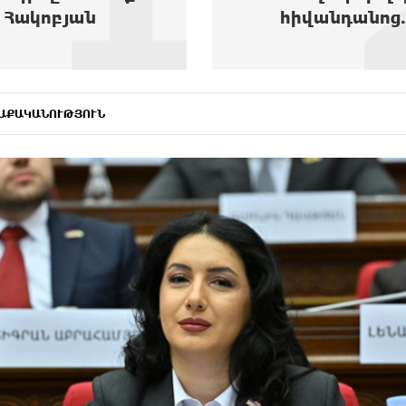
իվանդանոց...
ԱՔԱԿԱՆՈՒԹՅՈՒՆ