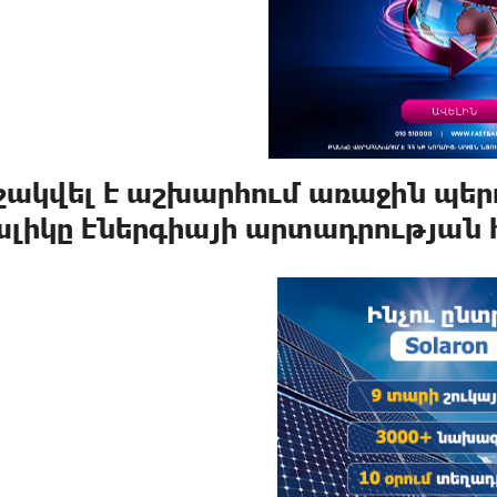
շակվել է աշխարհում առաջին պե
ալիկը էներգիայի արտադրության