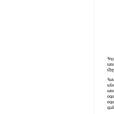
2 ԺԱՄ
Բանկային գաղտնիքի ապօրինի
ԱՌԱՋ
արտահոսք, մերժված
վարույթներ և լռող բանկեր.
ահազանգում է գործարարը
2 ԺԱՄ
Ավետիք Չալաբյանն օրինակելի
ԱՌԱՋ
հայ է և չի վախենում
իշխանությունների
ապօրինություններից. Լարիսա
Ալավերդյան
Հո
3 ԺԱՄ
Մեր ուժը մեր աշխատակիցներն
առա
ԱՌԱՋ
են. ԶՊՄԿ
միջ
Համ
4 ԺԱՄ
«Պատմական հիշողությունը չի
ԱՌԱՋ
կարելի քաղաքականություն
ան
դարձնել». Կարպիս Փաշոյան
առ
օգ
օգ
13 ԺԱՄ
Երևանի և մարզերի տասնյակ
ԱՌԱՋ
հասցեներում օգոստոսի 10-ին,
զա
11-ին, 12-ին և 13-ին գազ չի