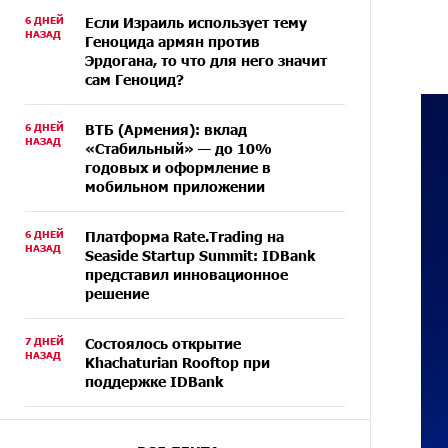
6 ДНЕЙ
Если Израиль использует тему
НАЗАД
Геноцида армян против
Эрдогана, то что для него значит
сам Геноцид?
6 ДНЕЙ
ВТБ (Армения): вклад
НАЗАД
«Стабильный» — до 10%
годовых и оформление в
мобильном приложении
6 ДНЕЙ
Платформа Rate.Trading на
НАЗАД
Seaside Startup Summit: IDBank
представил инновационное
решение
7 ДНЕЙ
Состоялось открытие
НАЗАД
Khachaturian Rooftop при
поддержке IDBank
8 ДНЕЙ
Пашинян ты упустил свой шанс
НАЗАД