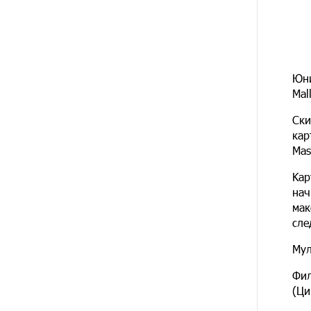
13 ДНЕЙ
При поддержке Ucom в
НАЗАД
спортивной школе Вайка
установлена солнечная
электростанция мощностью 15
кВт
Юни
Mal
14 ДНЕЙ
Новые финансовые навыки на
НАЗАД
«Давидбекских играх»:
Ски
Idram&IDBank
кар
Mas
15 ДНЕЙ
Кругом война. А вас вводят в
НАЗАД
заблуждение. Аршак Карапетян
Kар
нач
16 ДНЕЙ
Центр продаж и обслуживания
мак
НАЗАД
Ucom в Егварде возобновил
сле
работу по новому адресу — ул.
Ереванян, 3/47
Мул
Фил
19 ДНЕЙ
До 25% idcoin-ов при покупке
НАЗАД
(Ци
авиабилетов Flyone:
Idram&IDBank