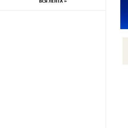
уйти спокойно. Аршак Карапетян
ВСЯ ЛЕНТА »
8 ДНЕЙ
Обновленный Центр продаж и
НАЗАД
обслуживания Ucom открылся по
адресу ул. Шаумяна, 24/2 в
Арарате
9 ДНЕЙ
Никогда Нагорный Карабах не
НАЗАД
был в составе независимого
Азербайджана. Аршак Карапетян
11 ДНЕЙ
Бывший премьер-министр
НАЗАД
Словакии обратился к президенту
страны с просьбой содействовать
освобождению армянских
заключенных, осужденных в
Азербайджане
13 ДНЕЙ
Против кого вооружается
НАЗАД
Азербайджан? Аршак Карапетян