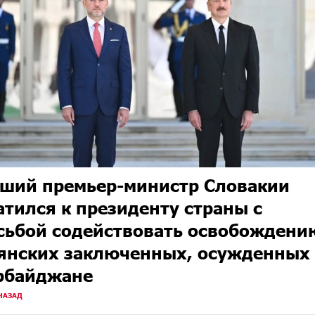
ший премьер-министр Словакии
атился к президенту страны с
сьбой содействовать освобождени
янских заключенных, осужденных
рбайджане
НАЗАД