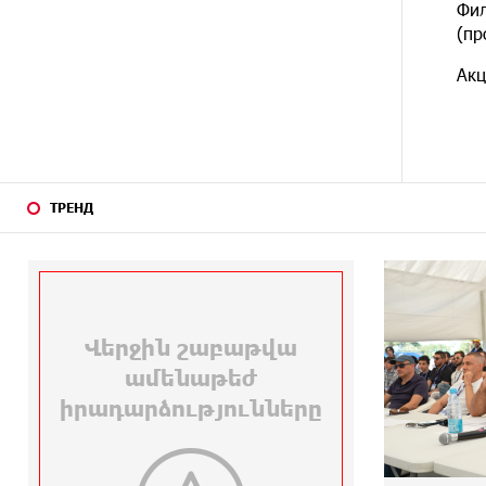
Фил
(пр
19 ДНЕЙ
Ucom и Microsoft Innovation
НАЗАД
Center помогают школьникам
Акц
развивать навыки
кибербезопасности
20 ДНЕЙ
При поддержке Ucom в Шенаване
НАЗАД
установлена солнечная станция
мощностью 10 кВт
ТРЕНД
22 ДНЕЙ
Юнибанк разыграет поездку в
НАЗАД
Италию среди новых держателей
карт Mastercard World «Travel»
22 ДНЕЙ
Москва–Баку: есть разногласия,
НАЗАД
но связи сохраняются. А мы что
делаем?
23 ДНЕЙ
День благодарности клиентам в
НАЗАД
Ванадзоре: IDBank