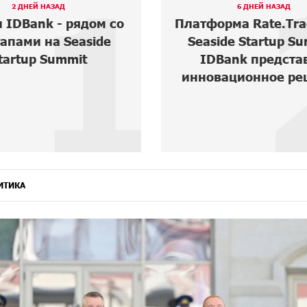
2
6 ДНЕЙ НАЗАД
6 ДНЕЙ НАЗАД
рма Rate.Trading на
ВТБ (Армения): 
ide Startup Summit:
«Стабильный» — 
Bank представил
годовых и оформл
вационное решение
мобильном прил
ИТИКА