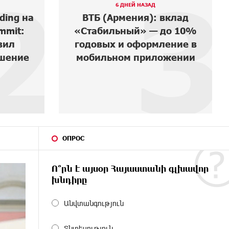
3
4
3 ДНЕЙ НАЗАД
вклад
В мобильном приложении
до 10%
Юнибанка теперь можно
ение в
зарегистрироваться также
ожении
с помощью imID
ОПРОС
Ո՞րն է այսօր Հայաստանի գլխավոր
խնդիրը
Անվտանգություն
Տնտեսություն