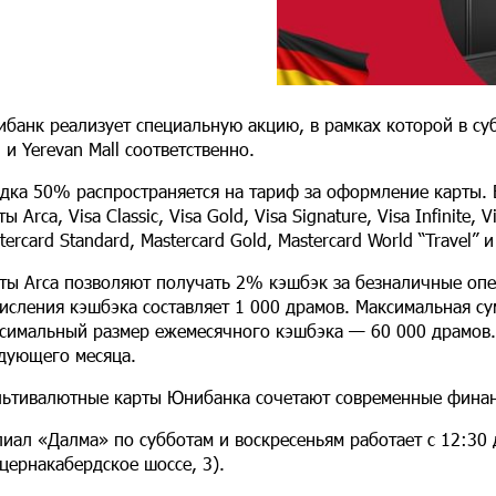
банк реализует специальную акцию, в рамках которой в су
l и Yerevan Mall соответственно.
дка 50% распространяется на тариф за оформление карты. 
ты Arca, Visa Classic, Visa Gold, Visa Signature, Visa Infinite
tercard Standard, Mastercard Gold, Mastercard World “Travel” и 
ты Arca позволяют получать 2% кэшбэк за безналичные оп
исления кэшбэка составляет 1 000 драмов. Максимальная су
симальный размер ежемесячного кэшбэка — 60 000 драмов.
дующего месяца.
ьтивалютные карты Юнибанка сочетают современные финансо
иал «Далма» по субботам и воскресеньям работает с 12:30 д
цернакабердское шоссе, 3).