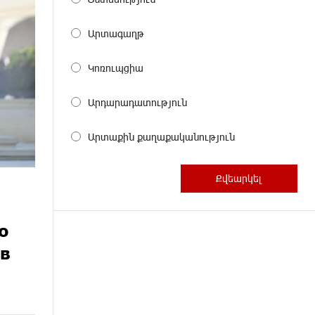
Արտագաղթ
Կոռուպցիա
Արդարադատություն
Արտաքին քաղաքականություն
ю
 в