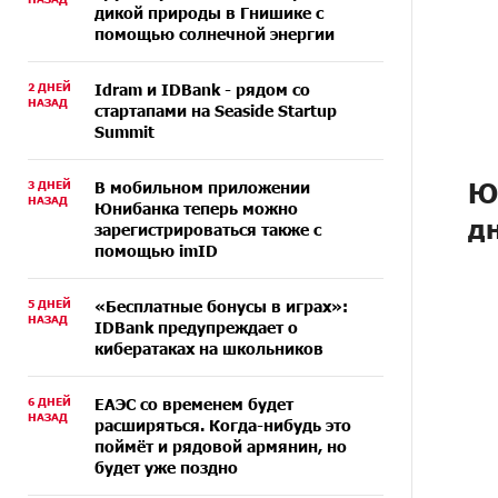
дикой природы в Гнишике с
помощью солнечной энергии
2 ДНЕЙ
Idram и IDBank - рядом со
НАЗАД
стартапами на Seaside Startup
Summit
Ю
3 ДНЕЙ
В мобильном приложении
НАЗАД
Юнибанка теперь можно
д
зарегистрироваться также с
помощью imID
5 ДНЕЙ
«Бесплатные бонусы в играх»:
НАЗАД
IDBank предупреждает о
кибератаках на школьников
6 ДНЕЙ
ЕАЭС со временем будет
НАЗАД
расширяться. Когда-нибудь это
поймёт и рядовой армянин, но
будет уже поздно