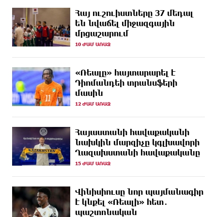
11 ԺԱՄ
Երևանյան լճում իրականացվել են մաքրման
Հայ ուշուիստները 37 մեդալ
ԱՌԱՋ
աշխատանքներ
են նվաճել միջազգային
մրցաշարում
12 ԺԱՄ
Իտալական Սիցիլիա կղզում ժայթքել է Էտնա
ԱՌԱՋ
հրաբուխը
10 ԺԱՄ ԱՌԱՋ
12 ԺԱՄ
Պայթյուն՝ Իրանում․ հաղորդվում է զոհերի ու
«Ռեալը» հայտարարել է
ԱՌԱՋ
վիրավորների մասին
Դիոմանդեի տրանսֆերի
մասին
12 ԺԱՄ
«Ռեալը» հայտարարել է Դիոմանդեի տրանսֆերի
12 ԺԱՄ ԱՌԱՋ
ԱՌԱՋ
մասին
13 ԺԱՄ
Վանաձորում բшխվել են «Jeep Cherokee»-ն և
Հայաստանի հավաքականի
ԱՌԱՋ
«Toyota Camry»-ն
նախկին մարզիչը կգլխավորի
Ղազախստանի հավաքականը
13 ԺԱՄ
Մասկը մերժել է Կիևի խնդրանքը՝ օգտագործել
15 ԺԱՄ ԱՌԱՋ
ԱՌԱՋ
Starlink-ը Ռուսաստանի դեմ հարվшծները
կառավարելու համար
Վինիսիուսը նոր պայմանագիր
13 ԺԱՄ
Երևանում և մարզերում էլեկտրաէներգիայի
է կնքել «Ռեալի» հետ․
ԱՌԱՋ
ընդհատումներ կլինեն
պաշտոնական