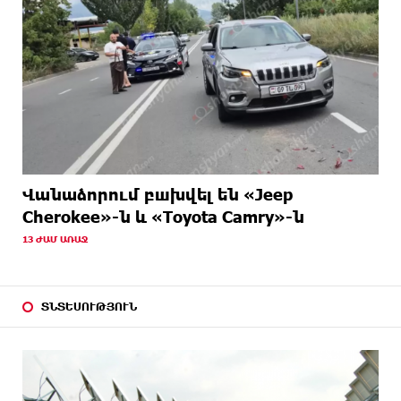
Վանաձորում բшխվել են «Jeep
Cherokee»-ն և «Toyota Camry»-ն
13 ԺԱՄ ԱՌԱՋ
ՏՆՏԵՍՈՒԹՅՈՒՆ