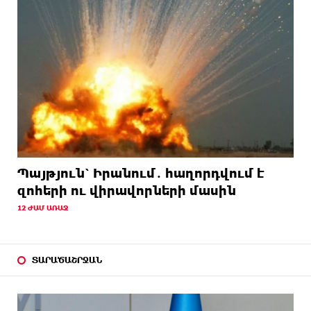
Պայթյուն՝ Իրանում․ հաղորդվում է
զոհերի ու վիրավորների մասին
12 ԺԱՄ ԱՌԱՋ
ՏԱՐԱԾԱՇՐՋԱՆ