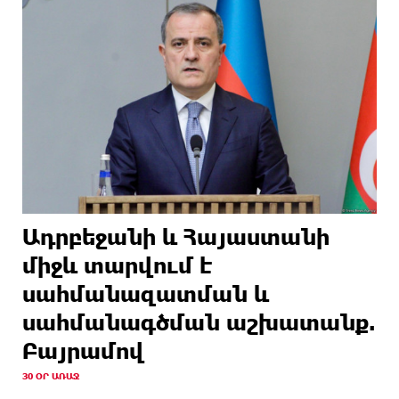
Ադրբեջանի և Հայաստանի
միջև տարվում է
սահմանազատման և
սահմանագծման աշխատանք.
Բայրամով
30 ՕՐ ԱՌԱՋ