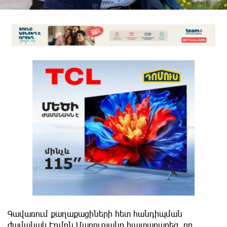
Գավառում քաղաքացիների հետ հանդիպման
ժամանակ Էդմոն Մարուքյանը հայտարարեց, որ