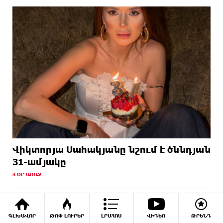
Վիկտորյա Սահակյանը նշում է ծննդյան
31-ամյակը
3 ՕՐ ԱՌԱՋ
ԳԼԽԱՎՈՐ
ԹՈՓ ԼՈՒՐԵՐ
ԼՐԱՀՈՍ
ՎԻԴԵՈ
ԹՐԵՆԴ