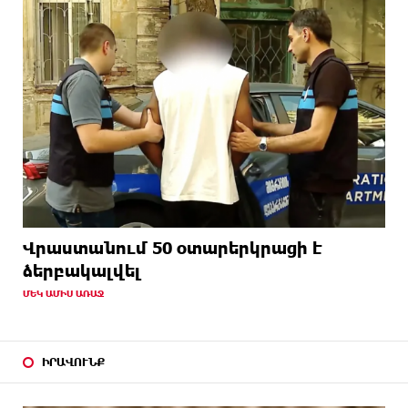
Վրաստանում 50 օտարերկրացի է
ձերբակալվել
ՄԵԿ ԱՄԻՍ ԱՌԱՋ
ԻՐԱՎՈՒՆՔ