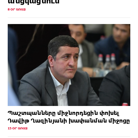
անցկացնում
8 ՕՐ ԱՌԱՋ
Պաշտպանները միջնորդեցին փոխել
Դավիթ Ղազինյանի խափանման միջոցը
15 ՕՐ ԱՌԱՋ