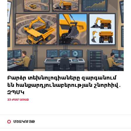
Բարձր տեխնոլոգիաները զարգանում
են հանքարդյունաբերության շնորհիվ․
ԶՊՄԿ
23 ԺԱՄ ԱՌԱՋ
ՄՇԱԿՈՒՅԹ