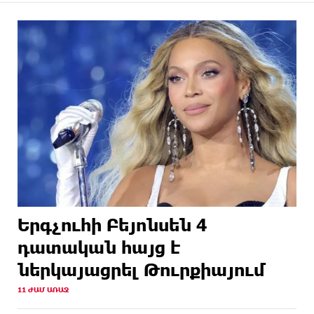
Երգչուհի Բեյոնսեն ​​4
դատական հայց է
ներկայացրել Թուրքիայում
11 ԺԱՄ ԱՌԱՋ