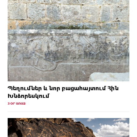
Պեղումներ և նոր բացահայտում Հին
Խնձորեսկում
3 ՕՐ ԱՌԱՋ