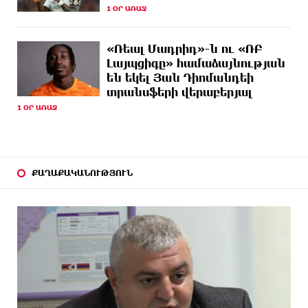
1 ՕՐ ԱՌԱՋ
14 ԺԱՄ
Ստեփանավանում ռուս կին է փորձել ինքնասպան
ԱՌԱՋ
լինել
«Ռեալ Մադրիդ»-ն ու «ՌԲ
14 ԺԱՄ
ԵԱՏՄ֊ն չի ուզում, որ իր միջոցներով զարգանա
Լայպցիգը» համաձայնության
ԱՌԱՋ
Հայաստանի տնտեսությունը ու հետո գնա ԵՄ.
են եկել Յան Դիոմանդեի
Արշակ Կարապետյան
տրանսֆերի վերաբերյալ
1 ՕՐ ԱՌԱՋ
14 ԺԱՄ
ԱՄՆ վերաքննիչ դատարանը արգելափակել է
ԱՌԱՋ
Թրամփի 400 միլիոն դոլար արժողությամբ
Սպիտակ տան պարահանդեսային դահլիճի
նախագիծը
ՔԱՂԱՔԱԿԱՆՈՒԹՅՈՒՆ
14 ԺԱՄ
Կաթողիկոսի նկատմամբ իրականացվող
ԱՌԱՋ
բռնադատավարությունը միահեծան իշխանության
հետևանք է. Հանրային Դաշինք
14 ԺԱՄ
Մեր երկրում իշխանության և ընդդիմության
ԱՌԱՋ
անվերջանալի պայքարում տուժում է միայն ու
միայն ՀՀ քաղաքացին. Աննա Կոստանյան
14 ԺԱՄ
Փրկարարները հայտանաբերել են մոլորված
ԱՌԱՋ
զբոսաշրջիկներին