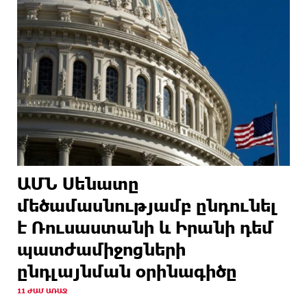
ԱՄՆ Սենատը
մեծամասնությամբ ընդունել
է Ռուսաստանի և Իրանի դեմ
պատժամիջոցների
ընդլայնման օրինագիծը
11 ԺԱՄ ԱՌԱՋ