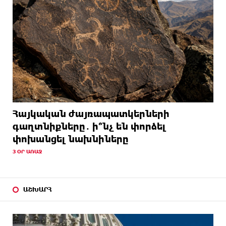
Հայկական ժայռապատկերների
գաղտնիքները․ ի՞նչ են փորձել
փոխանցել նախնիները
3 ՕՐ ԱՌԱՋ
ԱՇԽԱՐՀ