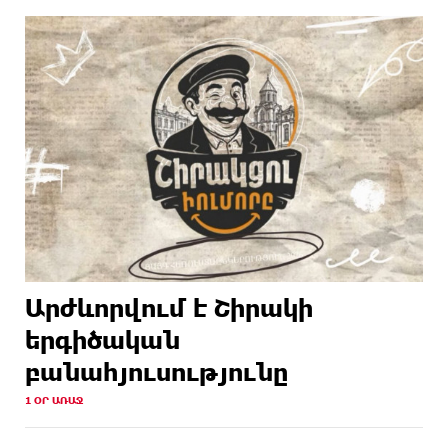
Արժևորվում է Շիրակի
երգիծական
բանահյուսությունը
1 ՕՐ ԱՌԱՋ