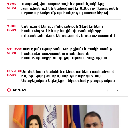
4 ԺԱՄ
«ՀայաՔվեի» տարածքային գրասենյակները
ԱՌԱՋ
շարունակում են կահավորվել Ավետիք Չալաբյանի
ազատ արձակումը պահանջող պաստառներով
2 ԺԱՄ
Երկուսը մեկում. Բրիտանացի ֆերմերները
ԱՌԱՋ
համատեղում են արևային վահանակները
ոչխարների հետ մեկ դաշտում, և դա աշխատում է
ՄԵԿ ԺԱՄ
Սաուդյան Արաբիան, Թուրքիան և Պակիստանը
ԱՌԱՋ
համատեղ պաշտպանության մասին
համաձայնագիր են կնքել. Արտակ Զաքարյան
ՄԵԿ ԺԱՄ
Սլովակիայի նախկին ղեկավարները պահանջում
ԱՌԱՋ
են, որ Նիկոլ Փաշինյանը դադարեցնի Հայ
Առաքելական Եկեղեցու նկատմամբ քաղաքական
հետապնդումները և ճնշումները
‹
›
ԹՐԵՆԴ
ՄԵԿ ԺԱՄ
Բանկային գաղտնիքի ապօրինի արտահոսք,
ԱՌԱՋ
մերժված վարույթներ և լռող բանկեր.
ահազանգում է գործարարը
28 ՐՈՊԵ
Ավետիք Չալաբյանն օրինակելի հայ է և չի
ԱՌԱՋ
վախենում իշխանությունների