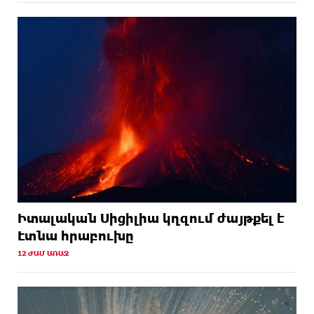
Իտալական Սիցիլիա կղզում ժայթքել է
Էտնա հրաբուխը
12 ԺԱՄ ԱՌԱՋ