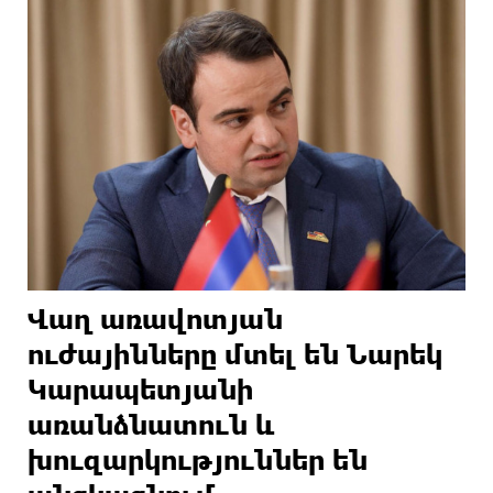
Վաղ առավոտյան
ուժայինները մտել են Նարեկ
Կարապետյանի
առանձնատուն և
խուզարկություններ են