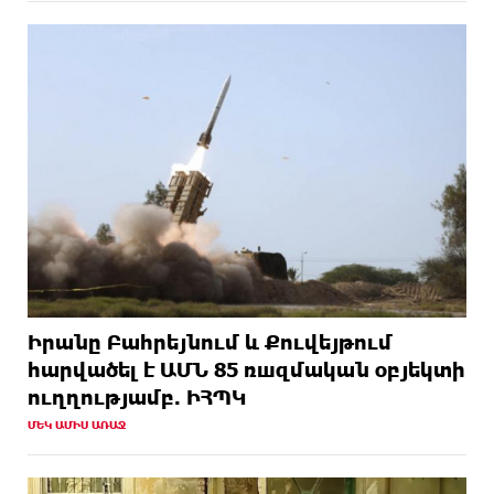
Իրանը Բահրեյնում և Քուվեյթում
hարվածել է ԱՄՆ 85 ռшզմական օբյեկտի
ուղղությամբ. ԻՀՊԿ
ՄԵԿ ԱՄԻՍ ԱՌԱՋ