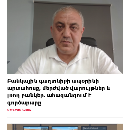
Բանկային գաղտնիքի ապօրինի
արտահոսք, մերժված վարույթներ և
լռող բանկեր. ահազանգում է
գործարարը
ՄԵԿ ԺԱՄ ԱՌԱՋ