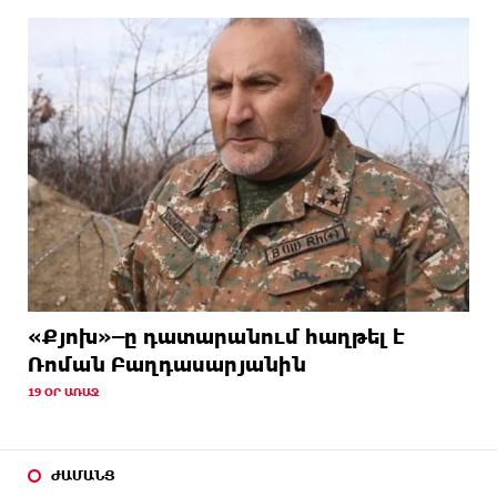
«Քյոխ»–ը դատարանում հաղթել է
Ռոման Բաղդասարյանին
19 ՕՐ ԱՌԱՋ
ԺԱՄԱՆՑ