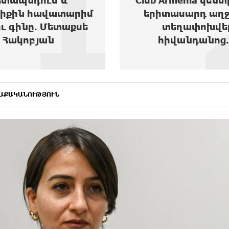
2
Armenia կենտրոնից
հեռանկարը
տասարդ աղջիկ է
տեղափոխվել
իվանդանոց...
ԱՔԱԿԱՆՈՒԹՅՈՒՆ