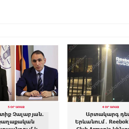
4 ՕՐ ԱՌԱՋ
4 ՕՐ ԱՌԱՋ
տակարգ դեպք
Moody’s-ը բարձրա
ւմ․ Reebok Sports
Ակբա բանկի վարկ