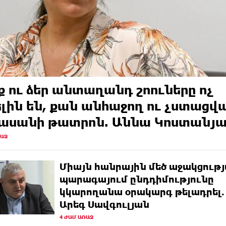
ք ու ձեր անտաղանդ շոուները ոչ
լին են, քան անհաջող ու չստացվ
ասանի թատրոն. Աննա Կոստանյ
ՌԱՋ
Միայն հանրային մեծ աջակցութ
պարագայում ընդդիմությունը
կկարողանա օրակարգ թելադրել.
Արեգ Սավգուլյան
4 ԺԱՄ ԱՌԱՋ