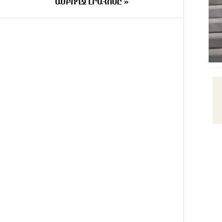
ԱՄԲՈՂՋ ԼՐԱՀՈՍԸ »
ՄԵԿ ԺԱՄ
«Պատմական հիշողությունը չի
ԱՌԱՋ
կարելի քաղաքականություն
դարձնել». Կարպիս Փաշոյան
10 ԺԱՄ
Երևանի և մարզերի տասնյակ
ԱՌԱՋ
հասցեներում օգոստոսի 10-ին,
11-ին, 12-ին և 13-ին գազ չի
լինելու
11 ԺԱՄ
Հայ ուշուիստները 37 մեդալ են
ԱՌԱՋ
նվաճել միջազգային
մրցաշարում
11 ԺԱՄ
ԱՄՆ Սենատը
ԱՌԱՋ
մեծամասնությամբ ընդունել է
Ռուսաստանի և Իրանի դեմ
պատժամիջոցների ընդլայնման
օրինագիծը