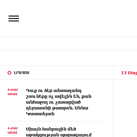
13 Մայ
ԼՐԱՀՈՍ
4 ԺԱՄ
Դուք ու ձեր անտաղանդ
ԱՌԱՋ
շոուները ոչ ավելին են, քան
անհաջող ու չստացված
դերասանի թատրոն. Աննա
Կոստանյան
4 ԺԱՄ
Միայն հանրային մեծ
ԱՌԱՋ
աջակցության պարագայում