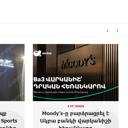
‹
›
3 ՕՐ ԱՌԱՋ
ցրել է
Առաջին ելույթս Ազգային
անիշի
ժողովում․ Մամիկոն