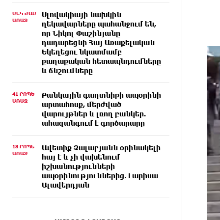
ՄԵԿ ԺԱՄ
Սլովակիայի նախկին
ԱՌԱՋ
ղեկավարները պահանջում են,
որ Նիկոլ Փաշինյանը
դադարեցնի Հայ Առաքելական
Եկեղեցու նկատմամբ
քաղաքական հետապնդումները
և ճնշումները
41 ՐՈՊԵ
Բանկային գաղտնիքի ապօրինի
ԱՌԱՋ
արտահոսք, մերժված
վարույթներ և լռող բանկեր.
ահազանգում է գործարարը
18 ՐՈՊԵ
Ավետիք Չալաբյանն օրինակելի
ԱՌԱՋ
հայ է և չի վախենում
իշխանությունների
ապօրինություններից. Լարիսա
Ալավերդյան
ՄԵԿ ԺԱՄ
Մեր ուժը մեր աշխատակիցներն
ԱՌԱՋ
են. ԶՊՄԿ