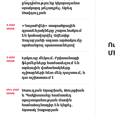
ընդդիմությունը կկարողանա
օրակարգ թելադրել. Արեգ
Սավգուլյան
4 ԺԱՄ
«ՀայաՔվեի» տարածքային
ԱՌԱՋ
գրասենյակները շարունակում
են կահավորվել Ավետիք
Չալաբյանի ազատ արձակումը
Ո
պահանջող պաստառներով
Մ
2 ԺԱՄ
Երկուսը մեկում. Բրիտանացի
ԱՌԱՋ
ֆերմերները համատեղում են
արևային վահանակները
ոչխարների հետ մեկ դաշտում, և
դա աշխատում է
ՄԵԿ ԺԱՄ
Սաուդյան Արաբիան, Թուրքիան
ԱՌԱՋ
և Պակիստանը համատեղ
պաշտպանության մասին
համաձայնագիր են կնքել.
Արտակ Զաքարյան