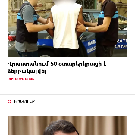
Վրաստանում 50 օտարերկրացի է
ձերբակալվել
ՄԵԿ ԱՄԻՍ ԱՌԱՋ
ԻՐԱՎՈՒՆՔ