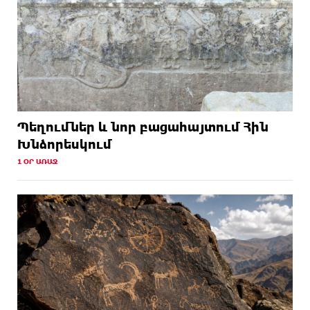
Պեղումներ և նոր բացահայտում Հին
Խնձորեսկում
1 ՕՐ ԱՌԱՋ