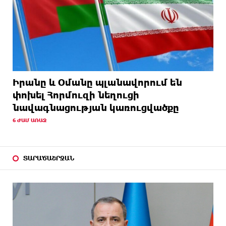
Իրանը և Օմանը պլանավորում են
փոխել Հորմուզի նեղուցի
նավագնացության կառուցվածքը
6 ԺԱՄ ԱՌԱՋ
ՏԱՐԱԾԱՇՐՋԱՆ