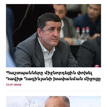
Պաշտպանները միջնորդեցին փոխել
Դավիթ Ղազինյանի խափանման միջոցը
13 ՕՐ ԱՌԱՋ