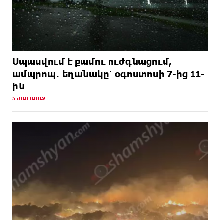
Սպասվում է քամու ուժգնացում,
ամպրոպ․ եղանակը՝ օգոստոսի 7-ից 11-
ին
5 ԺԱՄ ԱՌԱՋ