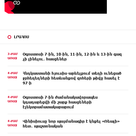
ԼՐԱՀՈՍ
3 ԺԱՄ
Օգոստոսի 7-ին, 10-ին, 11-ին, 12-ին և 13-ին գազ
ԱՌԱՋ
չի լինելու․ հասցեներ
4 ԺԱՄ
Հնդկաստանի հյուսիս-արևելքում տեղի ունեցած
ԱՌԱՋ
ջրհեղեղների հետևանքով զոհերի թիվը հասել է
97-ի
4 ԺԱՄ
Օգոստոսի 7-ին ժամանակավորապես
ԱՌԱՋ
կդադարեցվի մի շարք հասցեների
էլեկտրամատակարարում
4 ԺԱՄ
Վինիսիուսը նոր պայմանագիր է կնքել «Ռեալի»
ԱՌԱՋ
հետ․ պաշտոնական