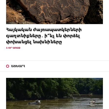
Հայկական ժայռապատկերների
գաղտնիքները․ ի՞նչ են փորձել
փոխանցել նախնիները
1 ՕՐ ԱՌԱՋ
ԱՇԽԱՐՀ