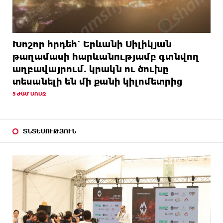
Խոշոր հրդեհ՝ Երևանի Սիլիկյան
թաղամասի հարևանությամբ գտնվող
աղբավայրում. կրակն ու ծուխը
տեսանելի են մի քանի կիլոմետրից
5 ԺԱՄ ԱՌԱՋ
ՏՆՏԵՍՈՒԹՅՈՒՆ