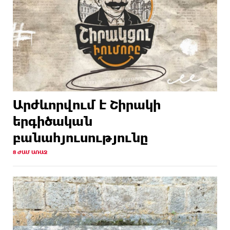
Արժևորվում է Շիրակի
երգիծական
բանահյուսությունը
8 ԺԱՄ ԱՌԱՋ