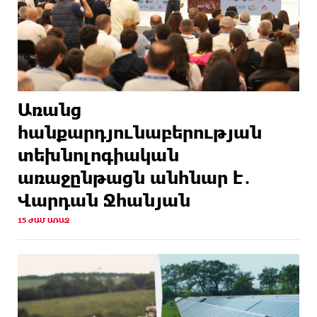
Առանց
հանքարդյունաբերության
տեխնոլոգիական
առաջընթացն անհնար է․
Վարդան Ջհանյան
15 ԺԱՄ ԱՌԱՋ