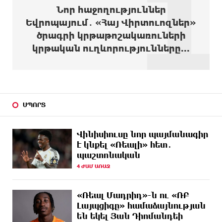
1
ԱՌԱՋ
դուրս են բերել արգելափակումից
Նոր հաջողություններ
Եվրոպայում․ «Հայ Վիրտուոզներ»
7 ԺԱՄ
Երևանում երթուղիների փոփոխություն կլինի
ծրագրի կրթաթոշակառուների
ԱՌԱՋ
կրթական ուղևորությունները...
7 ԺԱՄ
Օգոստոսի 7-ին՝ Գարեգին Բ Ամենայն Հայոց
ԱՌԱՋ
Կաթողիկոսի դատական նիստը
7 ԺԱՄ
ՆԳՆ-ն՝ աղբակույտի տակ մնացած քաղաքացու
ԱՌԱՋ
մահվան մասին
ՍՊՈՐՏ
7 ԺԱՄ
«Համահայկական ճակատ» շարժումը
ԱՌԱՋ
զորակցություն է հայտնում Ամենայն Հայոց
Վինիսիուսը նոր պայմանագիր
Կաթողիկոսին
է կնքել «Ռեալի» հետ․
պաշտոնական
8 ԺԱՄ
Ավտովթար՝ Կոտայքի մարզում. Զովունի-Եղվարդ
ԱՌԱՋ
ճանապարհին բախվել են «Alfa Romeo»-ն
4 ԺԱՄ ԱՌԱՋ
և «Opel»-ը. կա վիրավոր
«Ռեալ Մադրիդ»-ն ու «ՌԲ
8 ԺԱՄ
Արժևորվում է Շիրակի երգիծական
ԱՌԱՋ
Լայպցիգը» համաձայնության
բանահյուսությունը
են եկել Յան Դիոմանդեի