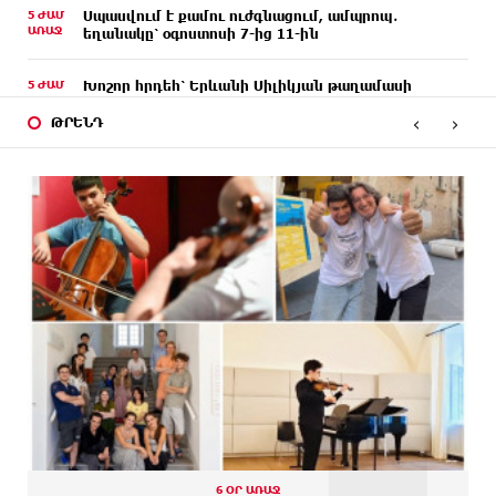
5 ԺԱՄ
Սպասվում է քամու ուժգնացում, ամպրոպ․
ԱՌԱՋ
եղանակը՝ օգոստոսի 7-ից 11-ին
5 ԺԱՄ
Խոշոր հրդեհ՝ Երևանի Սիլիկյան թաղամասի
ԱՌԱՋ
հարևանությամբ գտնվող աղբավայրում. կրակն
‹
›
ու ծուխը տեսանելի են մի քանի կիլոմետրից
ԹՐԵՆԴ
5 ԺԱՄ
Հնդկաստանի և Իսրայելի վարչապետները
ԱՌԱՋ
քննարկել են Մերձավոր Արևելքում տիրող
իրավիճակը
6 ԺԱՄ
Մալաթիա-Սեբաստիա վարչական շրջանում
ԱՌԱՋ
արմատից փտած հերթական ծառն է տապալվել
6 ԺԱՄ
Իրանը և Օմանը պլանավորում են փոխել
ԱՌԱՋ
Հորմուզի նեղուցի նավագնացության
կառուցվածքը
6 ԺԱՄ
8-ամյա Մոնթե Մուրադյանն ու Սյունե Քոսակյանը
ԱՌԱՋ
հաղթահարել են Արարատի գագաթը
6 ԺԱՄ
Վթար Լոռու մարզում․ փրկարարները վարորդին
6 ՕՐ ԱՌԱՋ