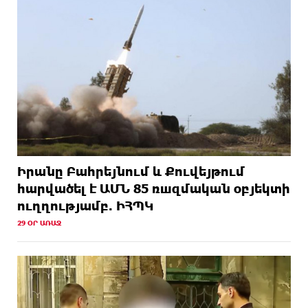
Իրանը Բահրեյնում և Քուվեյթում
hարվածել է ԱՄՆ 85 ռшզմական օբյեկտի
ուղղությամբ. ԻՀՊԿ
29 ՕՐ ԱՌԱՋ