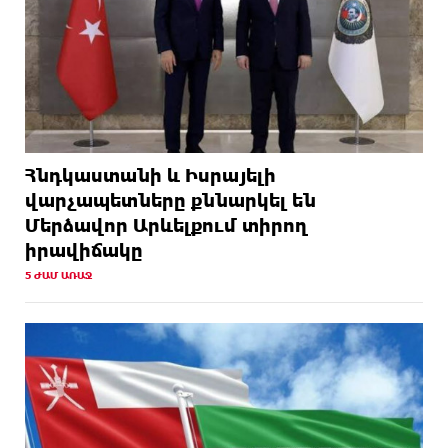
Հնդկաստանի և Իսրայելի
վարչապետները քննարկել են
Մերձավոր Արևելքում տիրող
իրավիճակը
5 ԺԱՄ ԱՌԱՋ