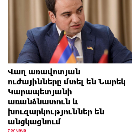
Վաղ առավոտյան
ուժայինները մտել են Նարեկ
Կարապետյանի
առանձնատուն և
խուզարկություններ են
անցկացնում
7 ՕՐ ԱՌԱՋ