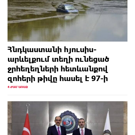
Հնդկաստանի հյուսիս-
արևելքում տեղի ունեցած
ջրհեղեղների հետևանքով
զոհերի թիվը հասել է 97-ի
4 ԺԱՄ ԱՌԱՋ