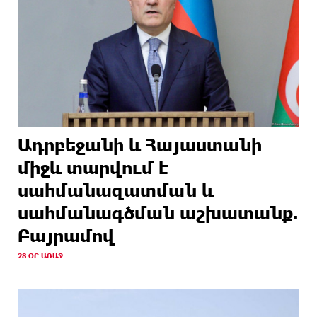
Ադրբեջանի և Հայաստանի
միջև տարվում է
սահմանազատման և
սահմանագծման աշխատանք.
Բայրամով
28 ՕՐ ԱՌԱՋ