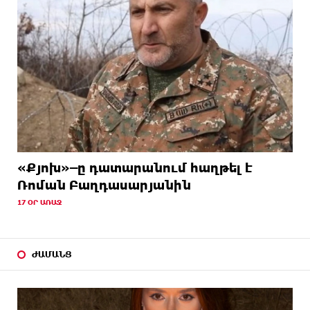
«Քյոխ»–ը դատարանում հաղթել է
Ռոման Բաղդասարյանին
17 ՕՐ ԱՌԱՋ
ԺԱՄԱՆՑ