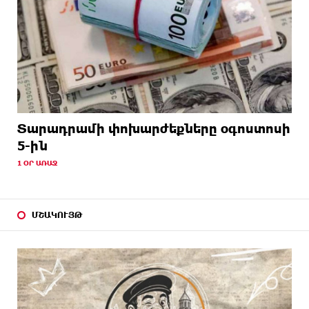
Տարադրամի փոխարժեքները օգոստոսի
5-ին
1 ՕՐ ԱՌԱՋ
ՄՇԱԿՈՒՅԹ