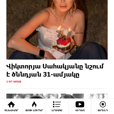
Վիկտորյա Սահակյանը նշում
է ծննդյան 31-ամյակը
1 ՕՐ ԱՌԱՋ
ԳԼԽԱՎՈՐ
ԹՈՓ ԼՈՒՐԵՐ
ԼՐԱՀՈՍ
ՎԻԴԵՈ
ԹՐԵՆԴ