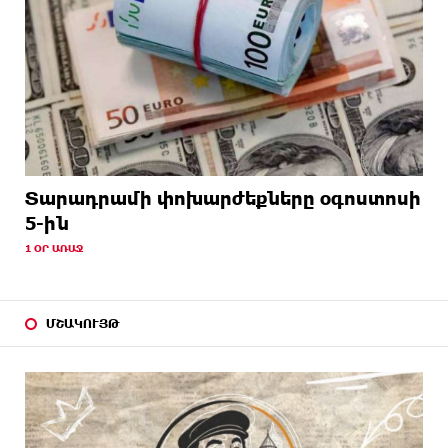
Տարադրամի փոխարժեքները օգոստոսի
5-ին
1 ՕՐ ԱՌԱՋ
ՄՇԱԿՈՒՅԹ