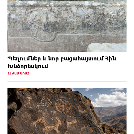
Պեղումներ և նոր բացահայտում Հին
Խնձորեսկում
21 ԺԱՄ ԱՌԱՋ