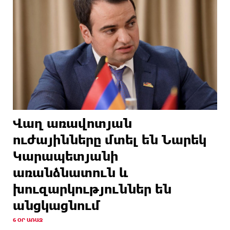
Վաղ առավոտյան
ուժայինները մտել են Նարեկ
Կարապետյանի
առանձնատուն և
խուզարկություններ են
անցկացնում
6 ՕՐ ԱՌԱՋ