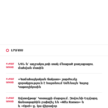
ԼՐԱՀՈՍ
4 ԺԱՄ
ՆԳՆ-ն՝ աղբակույտի տակ մնացած քաղաքացու
ԱՌԱՋ
մահվան մասին
4 ԺԱՄ
«Համահայկական ճակատ» շարժումը
ԱՌԱՋ
զորակցություն է հայտնում Ամենայն Հայոց
Կաթողիկոսին
3 ԺԱՄ
Ավտովթար՝ Կոտայքի մարզում. Զովունի-Եղվարդ
ԱՌԱՋ
ճանապարհին բախվել են «Alfa Romeo»-ն
և «Opel»-ը. կա վիրավոր