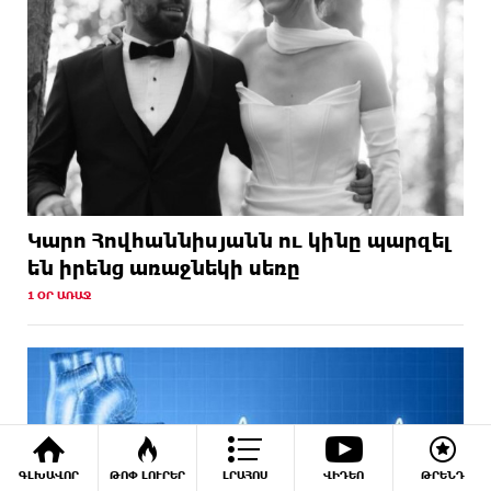
Կարո Հովհաննիսյանն ու կինը պարզել
են իրենց առաջնեկի սեռը
1 ՕՐ ԱՌԱՋ
ԳԼԽԱՎՈՐ
ԹՈՓ ԼՈՒՐԵՐ
ԼՐԱՀՈՍ
ՎԻԴԵՈ
ԹՐԵՆԴ