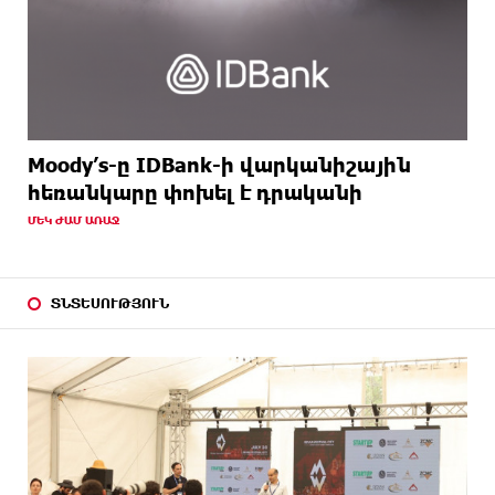
Moody’s-ը IDBank-ի վարկանիշային
հեռանկարը փոխել է դրականի
ՄԵԿ ԺԱՄ ԱՌԱՋ
ՏՆՏԵՍՈՒԹՅՈՒՆ