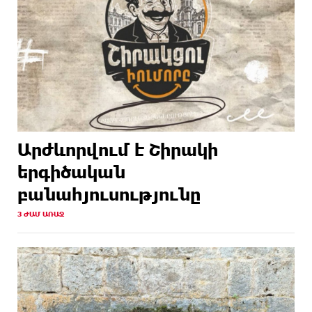
Արժևորվում է Շիրակի
երգիծական
բանահյուսությունը
3 ԺԱՄ ԱՌԱՋ