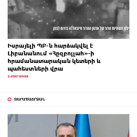
Իսրայելի ՊԲ-ն հարձակվել է
Լիբանանում «Հըզբոլլահ»-ի
հրամանատարական կետերի և
պահեստների վրա
2 ԺԱՄ ԱՌԱՋ
ՏԱՐԱԾԱՇՐՋԱՆ