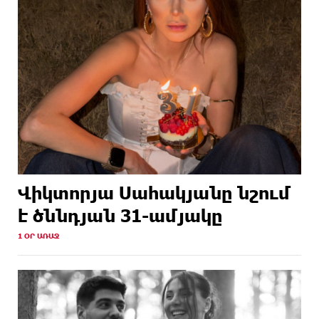
Վիկտորյա Սահակյանը նշում
է ծննդյան 31-ամյակը
1 ՕՐ ԱՌԱՋ