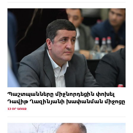
Պաշտպանները միջնորդեցին փոխել
Դավիթ Ղազինյանի խափանման միջոցը
13 ՕՐ ԱՌԱՋ