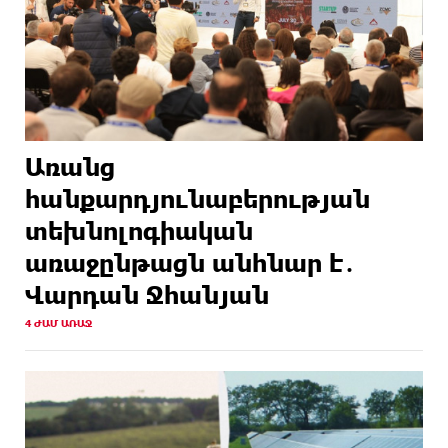
Առանց
հանքարդյունաբերության
տեխնոլոգիական
առաջընթացն անհնար է․
Վարդան Ջհանյան
4 ԺԱՄ ԱՌԱՋ