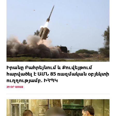
Իրանը Բահրեյնում և Քուվեյթում
hարվածել է ԱՄՆ 85 ռшզմական օբյեկտի
ուղղությամբ. ԻՀՊԿ
29 ՕՐ ԱՌԱՋ