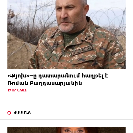
«Քյոխ»–ը դատարանում հաղթել է
Ռոման Բաղդասարյանին
17 ՕՐ ԱՌԱՋ
ԺԱՄԱՆՑ