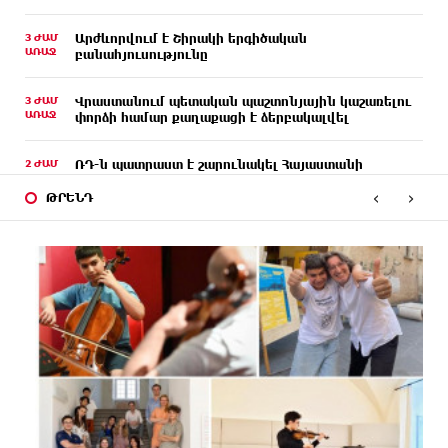
3 ԺԱՄ
Արժևորվում է Շիրակի երգիծական
ԱՌԱՋ
բանահյուսությունը
3 ԺԱՄ
Վրաստանում պետական ​​պաշտոնյային կաշառելու
ԱՌԱՋ
փորձի համար քաղաքացի է ձերբակալվել
2 ԺԱՄ
ՌԴ-ն պատրաստ է շարունակել Հայաստանի
ԱՌԱՋ
երկաթուղիների կոնցեսիոն կառավարումը.
‹
›
Օվերչուկ
ԹՐԵՆԴ
2 ԺԱՄ
Հայաստանի բնակչության թիվը շուրջ 7 հազարով
ԱՌԱՋ
ավելացել է
2 ԺԱՄ
Իսրայելի ՊԲ-ն հարձակվել է Լիբանանում
ԱՌԱՋ
«Հըզբոլլահ»-ի հրամանատարական կետերի և
պահեստների վրա
2 ԺԱՄ
«Ռեալ Մադրիդ»-ն ու «ՌԲ Լայպցիգը»
ԱՌԱՋ
համաձայնության են եկել Յան Դիոմանդեի
տրանսֆերի վերաբերյալ