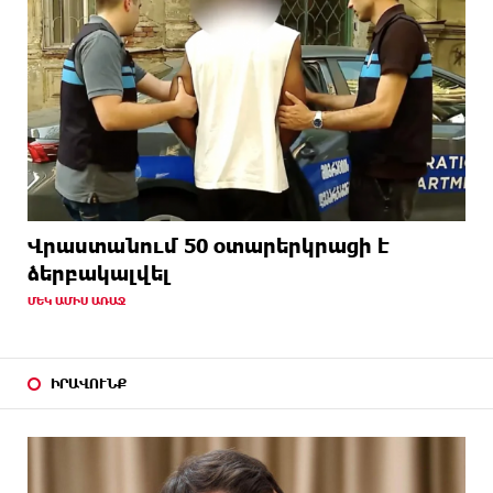
Վրաստանում 50 օտարերկրացի է
ձերբակալվել
ՄԵԿ ԱՄԻՍ ԱՌԱՋ
ԻՐԱՎՈՒՆՔ