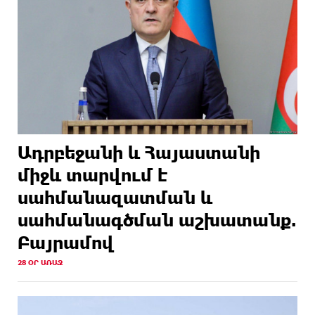
Ադրբեջանի և Հայաստանի
միջև տարվում է
սահմանազատման և
սահմանագծման աշխատանք.
Բայրամով
28 ՕՐ ԱՌԱՋ