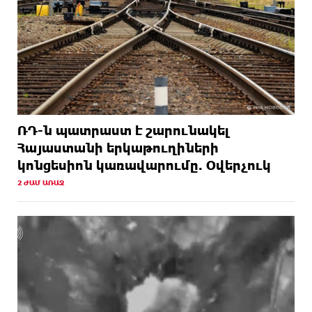
ՌԴ-ն պատրաստ է շարունակել
Հայաստանի երկաթուղիների
կոնցեսիոն կառավարումը. Օվերչուկ
2 ԺԱՄ ԱՌԱՋ