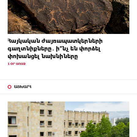
Հայկական ժայռապատկերների
գաղտնիքները․ ի՞նչ են փորձել
փոխանցել նախնիները
1 ՕՐ ԱՌԱՋ
ԱՇԽԱՐՀ