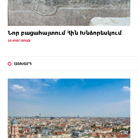
Նոր բացահայտում Հին Խնձորեսկում
16 ԺԱՄ ԱՌԱՋ
ԱՇԽԱՐՀ