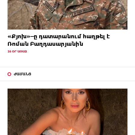
«Քյոխ»–ը դատարանում հաղթել է
Ռոման Բաղդասարյանին
16 ՕՐ ԱՌԱՋ
ԺԱՄԱՆՑ