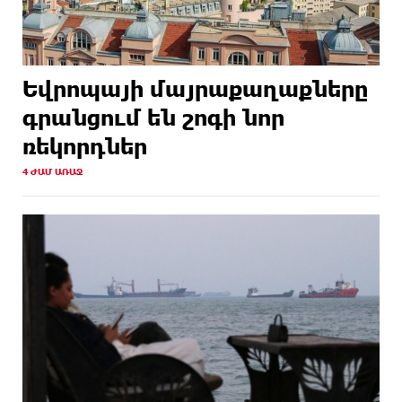
Եվրոպայի մայրաքաղաքները
գրանցում են շոգի նոր
ռեկորդներ
4 ԺԱՄ ԱՌԱՋ