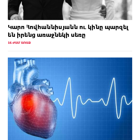
Կարո Հովհաննիսյանն ու կինը պարզել
են իրենց առաջնեկի սեռը
16 ԺԱՄ ԱՌԱՋ