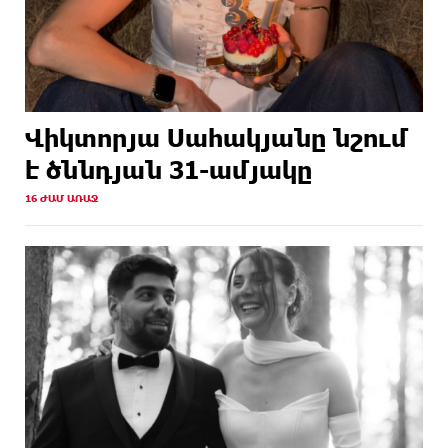
Վիկտորյա Սահակյանը նշում
է ծննդյան 31-ամյակը
16 ԺԱՄ ԱՌԱՋ