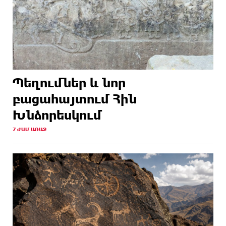
Պեղումներ և նոր
բացահայտում Հին
Խնձորեսկում
7 ԺԱՄ ԱՌԱՋ