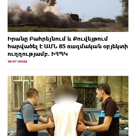
Իրանը Բահրեյնում և Քուվեյթում
hարվածել է ԱՄՆ 85 ռшզմական օբյեկտի
ուղղությամբ. ԻՀՊԿ
28 ՕՐ ԱՌԱՋ