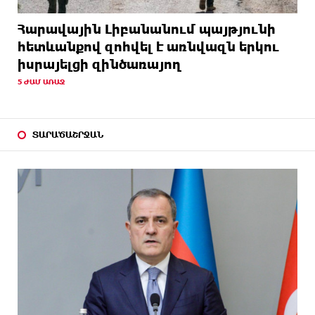
Հարավային Լիբանանում պայթյունի
հետևանքով զոհվել է առնվազն երկու
իսրայելցի զինծառայող
5 ԺԱՄ ԱՌԱՋ
ՏԱՐԱԾԱՇՐՋԱՆ