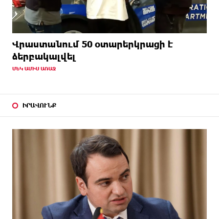
Վրաստանում 50 օտարերկրացի է
ձերբակալվել
ՄԵԿ ԱՄԻՍ ԱՌԱՋ
ԻՐԱՎՈՒՆՔ