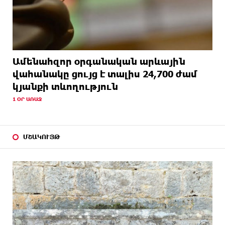
Ամենահզոր օրգանական արևային
վահանակը ցույց է տալիս 24,700 ժամ
կյանքի տևողություն
1 ՕՐ ԱՌԱՋ
ՄՇԱԿՈՒՅԹ