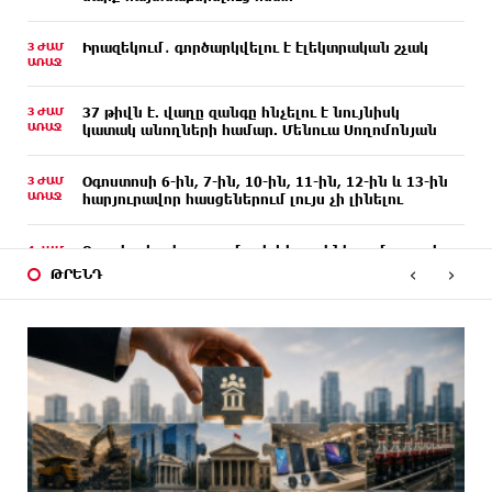
3 ԺԱՄ
Իրազեկում․ գործարկվելու է էլեկտրական շչակ
ԱՌԱՋ
3 ԺԱՄ
37 թիվն է. վաղը զանգը հնչելու է նույնիսկ
ԱՌԱՋ
կատակ անողների համար. Մենուա Սողոմոնյան
3 ԺԱՄ
Օգոստոսի 6-ին, 7-ին, 10-ին, 11-ին, 12-ին և 13-ին
ԱՌԱՋ
հարյուրավոր հասցեներում լույս չի լինելու
4 ԺԱՄ
Ջուր հավաքեք․ բազմաթիվ հասցեներում ջուր չի
ԱՌԱՋ
լինելու
‹
›
ԹՐԵՆԴ
4 ԺԱՄ
Եվրոպայի մայրաքաղաքները գրանցում են շոգի
ԱՌԱՋ
նոր ռեկորդներ
4 ԺԱՄ
Զովունի-Եղվարդ ճանապարհին բախվել են «Alfa
ԱՌԱՋ
Romeo»-ն և «Opel»-ը. կա վիրավոր
4 ԺԱՄ
Անունս տալուց առաջ գոնե լվացվեք․ Էդմոն
ԱՌԱՋ
Մարուքյան