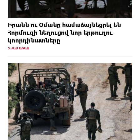
Իրանն ու Օմանը համաձայնեցրել են
Հորմուզի նեղուցով նոր երթուղու
կոորդինատները
5 ԺԱՄ ԱՌԱՋ