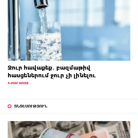
Ջուր հավաքեք․ բազմաթիվ
հասցեներում ջուր չի լինելու
4 ԺԱՄ ԱՌԱՋ
ՏՆՏԵՍՈՒԹՅՈՒՆ