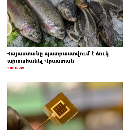
Հայաստանը պատրաստվում է ձուկ
արտահանել Վրաստան
1 ՕՐ ԱՌԱՋ