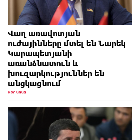
Վաղ առավոտյան
ուժայինները մտել են Նարեկ
Կարապետյանի
առանձնատուն և
խուզարկություններ են
անցկացնում
6 ՕՐ ԱՌԱՋ