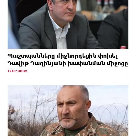
Պաշտպանները միջնորդեցին փոխել
Դավիթ Ղազինյանի խափանման միջոցը
12 ՕՐ ԱՌԱՋ