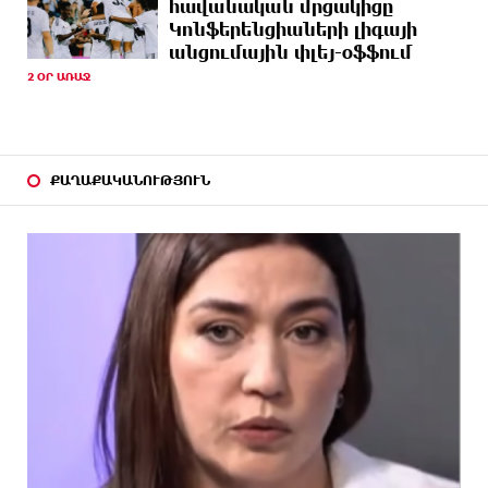
հավանական մրցակիցը
ԱՌԱՋ
պետք է լինի ոչ թե թշնամության, այլ
Կոնֆերենցիաների լիգայի
բարեկամության հիմքը. Էդգար Ղազարյան
անցումային փլեյ-օֆֆում
2 ՕՐ ԱՌԱՋ
7 ԺԱՄ
Պեղումներ և նոր բացահայտում Հին
ԱՌԱՋ
Խնձորեսկում
8 ԺԱՄ
Սալահը կարիերան կշարունակի Թուրքիայում
ԱՌԱՋ
ՔԱՂԱՔԱԿԱՆՈՒԹՅՈՒՆ
8 ԺԱՄ
Մեքենաներից գողություններ և շորթում
ԱՌԱՋ
Երևանում. բացահայտվել է «Տեսլայով»
հանցավոր խումբը
8 ԺԱՄ
Նոր հաղորդագրություն՝ Wildberries-ից․ ի՞նչ են
ԱՌԱՋ
ասում ընկերությունից
8 ԺԱՄ
Ծովագյուղում ապօրինի պահվող գայլերը
ԱՌԱՋ
հանձնվել են մասնագետների խնամքին.
Քաղաքացու նկատմամբ նշանակվել է վարչական
տուգանք
9 ԺԱՄ
ԵՄ-ից պատասխան ստացա․ ինչ էի խնդրել