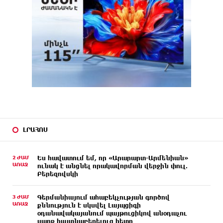
ԼՐԱՀՈՍ
2 ԺԱՄ
Ես հավատում եմ, որ «Արարարտ-Արմենիան»
ԱՌԱՋ
ունակ է անցնել որակավորման վերջին փուլ.
Բերեզովսկի
3 ԺԱՄ
Գերմանիայում ահաբեկչության գործով
ԱՌԱՋ
քննություն է սկսվել Լայպցիգի
օդանավակայանում պայթուցիկով անօդաչու
սարք հայտնաբերելուց հետո