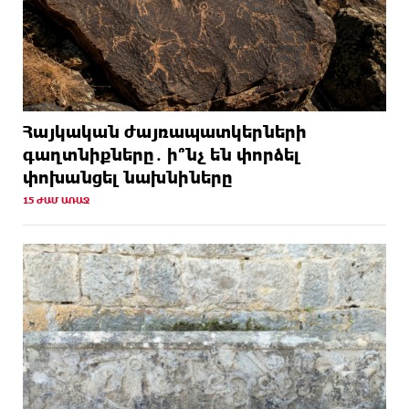
Հայկական ժայռապատկերների
գաղտնիքները․ ի՞նչ են փորձել
փոխանցել նախնիները
15 ԺԱՄ ԱՌԱՋ