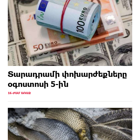
Տարադրամի փոխարժեքները
օգոստոսի 5-ին
16 ԺԱՄ ԱՌԱՋ