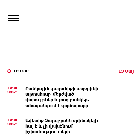
13 Մայ
ԼՐԱՀՈՍ
4 ԺԱՄ
Բանկային գաղտնիքի ապօրինի
ԱՌԱՋ
արտահոսք, մերժված
վարույթներ և լռող բանկեր.
ահազանգում է գործարարը
4 ԺԱՄ
Ավետիք Չալաբյանն օրինակելի
ԱՌԱՋ
հայ է և չի վախենում
իշխանությունների