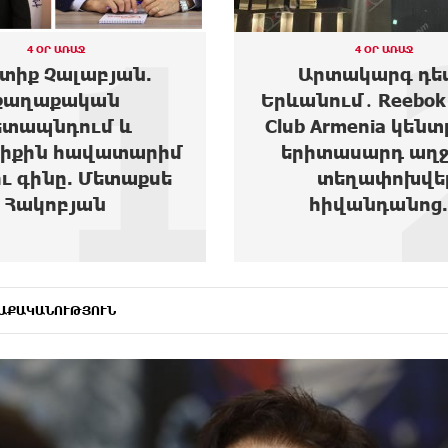
2
4 ՕՐ ԱՌԱՋ
4 ՕՐ ԱՌԱՋ
տակարգ դեպք
Moody’s-ը բարձրա
ւմ․ Reebok Sports
Ակբա բանկի վարկ
Armenia կենտրոնից
հեռանկարը
տասարդ աղջիկ է
տեղափոխվել
իվանդանոց...
ԱՔԱԿԱՆՈՒԹՅՈՒՆ