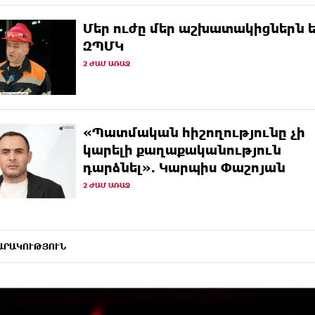
Մեր ուժը մեր աշխատակիցներն ե
ԶՊՄԿ
2 ԺԱՄ ԱՌԱՋ
«Պատմական հիշողությունը չի
կարելի քաղաքականություն
դարձնել». Կարպիս Փաշոյան
2 ԺԱՄ ԱՌԱՋ
ԱՐԱԿՈՒԹՅՈՒՆ