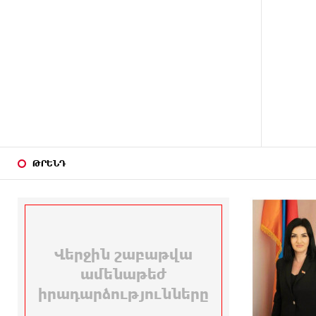
հետո գնա ԵՄ. Արշակ
Կարապետյան
11 ԺԱՄ
ԱՄՆ վերաքննիչ դատարանը
ԱՌԱՋ
արգելափակել է Թրամփի 400
միլիոն դոլար արժողությամբ
Սպիտակ տան
պարահանդեսային դահլիճի
նախագիծը
11 ԺԱՄ
Կաթողիկոսի նկատմամբ
ԹՐԵՆԴ
ԱՌԱՋ
իրականացվող
բռնադատավարությունը
միահեծան իշխանության
հետևանք է. Հանրային Դաշինք
11 ԺԱՄ
Մեր երկրում իշխանության և
ԱՌԱՋ
ընդդիմության անվերջանալի
պայքարում տուժում է միայն ու
միայն ՀՀ քաղաքացին. Աննա
Կոստանյան