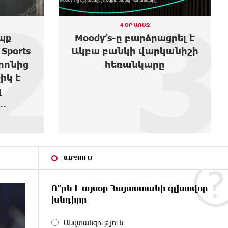
3
4
3 ՕՐ ԱՌԱՋ
ցրել է
Առաջին ելույթս Ազգային
անիշի
ժողովում․ Մամիկոն
Ասլանյան
ՀԱՐՑՈՒՄ
Ո՞րն է այսօր Հայաստանի գլխավոր
խնդիրը
Անվտանգություն