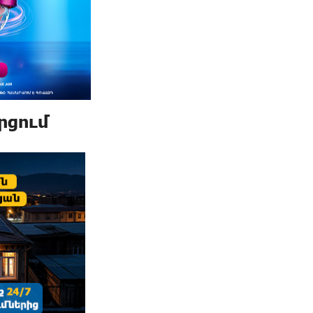
րցում