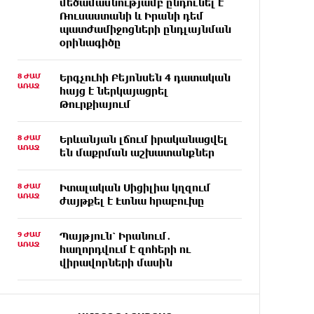
մեծամասնությամբ ընդունել է
Ռուսաստանի և Իրանի դեմ
պատժամիջոցների ընդլայնման
օրինագիծը
8 ԺԱՄ
Երգչուհի Բեյոնսեն ​​4 դատական
ԱՌԱՋ
հայց է ներկայացրել
Թուրքիայում
8 ԺԱՄ
Երևանյան լճում իրականացվել
ԱՌԱՋ
են մաքրման աշխատանքներ
8 ԺԱՄ
Իտալական Սիցիլիա կղզում
ԱՌԱՋ
ժայթքել է Էտնա հրաբուխը
9 ԺԱՄ
Պայթյուն՝ Իրանում․
ԱՌԱՋ
հաղորդվում է զոհերի ու
վիրավորների մասին
9 ԺԱՄ
«Ռեալը» հայտարարել է
ԱՌԱՋ
Դիոմանդեի տրանսֆերի մասին