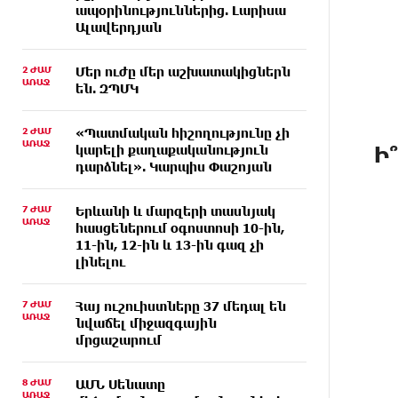
ապօրինություններից. Լարիսա
Ալավերդյան
2 ԺԱՄ
Մեր ուժը մեր աշխատակիցներն
ԱՌԱՋ
են. ԶՊՄԿ
2 ԺԱՄ
«Պատմական հիշողությունը չի
ԱՌԱՋ
Ի
կարելի քաղաքականություն
դարձնել». Կարպիս Փաշոյան
7 ԺԱՄ
Երևանի և մարզերի տասնյակ
ԱՌԱՋ
հասցեներում օգոստոսի 10-ին,
11-ին, 12-ին և 13-ին գազ չի
լինելու
7 ԺԱՄ
Հայ ուշուիստները 37 մեդալ են
ԱՌԱՋ
նվաճել միջազգային
մրցաշարում
8 ԺԱՄ
ԱՄՆ Սենատը
ԱՌԱՋ