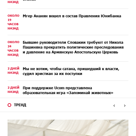
НАЗАД
ОКОЛО
Мгер Ананян вошел в состав Правления Юнибанка
19
ЧАСОВ
НАЗАД
ОКОЛО
Бывшие руководители Словакии требуют от Никола
24
Пашиняна прекратить политические преследования
ЧАСОВ
и давление на Армянскую Апостольскую Церковь
НАЗАД
2 ДНЕЙ
Мы не хотим, чтобы сатана, пришедший к власти,
НАЗАД
судил христиан за их поступки
2 ДНЕЙ
При поддержке Ucom представлена
НАЗАД
образовательная игра «Запоминай животных»
‹
›
ТРЕНД
3 ДНЕЙ
Армения оказалась на грани исторической
НАЗАД
катастрофы․ Аршак Карапетян
3 ДНЕЙ
Выполняя требования агрессора, мира не достичь.
НАЗАД
Аршак Карапетян