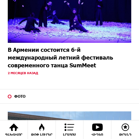
В Армении состоится 6-й
международный летний фестиваль
современного танца SumMeet
2 МЕСЯЦЕВ НАЗАД
ФОТО
ԳԼԽԱՎՈՐ
ԹՈՓ ԼՈՒՐԵՐ
ԼՐԱՀՈՍ
ՎԻԴԵՈ
ԹՐԵՆԴ