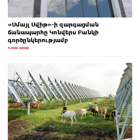
«Սմայլ Սվիթ»-ի զարգացման
ճանապարհը Կոնվերս Բանկի
գործընկերությամբ
5 ԺԱՄ ԱՌԱՋ