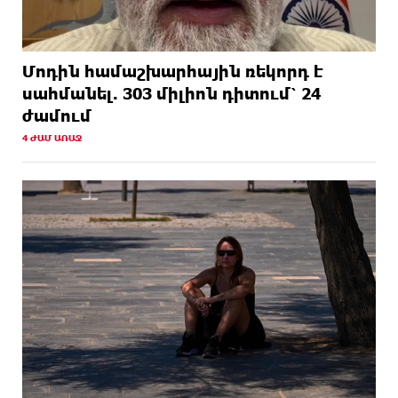
Մոդին համաշխարհային ռեկորդ է
սահմանել. 303 միլիոն դիտում՝ 24
ժամում
4 ԺԱՄ ԱՌԱՋ