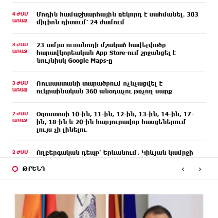
4 ԺԱՄ
Մոդին համաշխարհային ռեկորդ է սահմանել. 303
ԱՌԱՋ
միլիոն դիտում՝ 24 ժամում
3 ԺԱՄ
23-ամյա ուսանողի մշակած հավելվածը
ԱՌԱՋ
հարավկորեական App Store-ում շրջանցել է
նույնիսկ Google Maps-ը
3 ԺԱՄ
Ռուսաստանի տարածքում ոչնչացվել է
ԱՌԱՋ
ուկրաինական 360 անօդաչու թռչող սարք
2 ԺԱՄ
Օգոստոսի 10-ին, 11-ին, 12-ին, 13-ին, 14-ին, 17-
ԱՌԱՋ
ին, 18-ին և 20-ին հարյուրավոր հասցեներում
լույս չի լինելու
2 ԺԱՄ
Ողբերգական դեպք՝ Երևանում․ Կիևյան կամրջի
ԱՌԱՋ
տակ հայտնաբերվել է տղամարդու մարմին
‹
›
ԹՐԵՆԴ
2 ԺԱՄ
Ադրբեջանի Սարով գյուղում տանը 18-ամյա
ԱՌԱՋ
աղջկա դի է հայտնաբերվել
2 ԺԱՄ
Հայհիդրոմետի տնօրենը գրել է