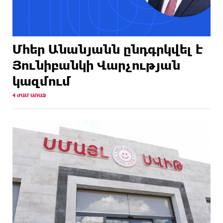
Մհեր Անանյանն ընդգրկվել է
Յունիբանկի Վարչության
կազմում
4 ԺԱՄ ԱՌԱՋ