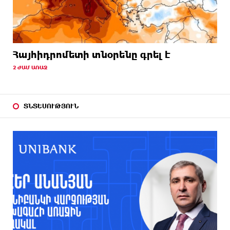
Հայհիդրոմետի տնօրենը գրել է
2 ԺԱՄ ԱՌԱՋ
ՏՆՏԵՍՈՒԹՅՈՒՆ