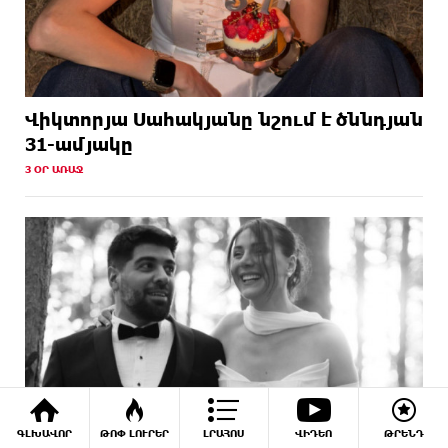
Վիկտորյա Սահակյանը նշում է ծննդյան
31-ամյակը
3 ՕՐ ԱՌԱՋ
ԳԼԽԱՎՈՐ
ԹՈՓ ԼՈՒՐԵՐ
ԼՐԱՀՈՍ
ՎԻԴԵՈ
ԹՐԵՆԴ