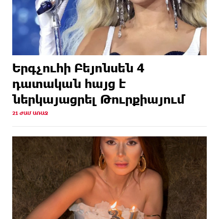
Երգչուհի Բեյոնսեն ​​4
դատական հայց է
ներկայացրել Թուրքիայում
21 ԺԱՄ ԱՌԱՋ