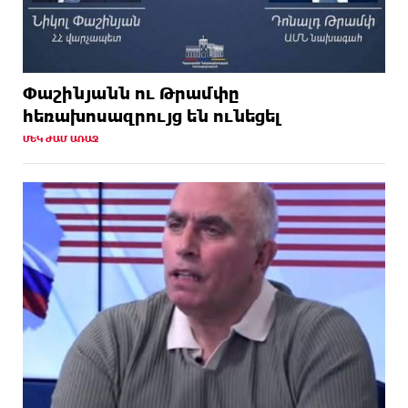
ընդդիմությունը կկարողանա օրակարգ թելադրել.
Արեգ Սավգուլյան
6 ԺԱՄ
«ՀայաՔվեի» տարածքային գրասենյակները
ԱՌԱՋ
շարունակում են կահավորվել Ավետիք Չալաբյանի
ազատ արձակումը պահանջող պաստառներով
Փաշինյանն ու Թրամփը
հեռախոսազրույց են ունեցել
8 ԺԱՄ
Երկուսը մեկում. Բրիտանացի ֆերմերները
ՄԵԿ ԺԱՄ ԱՌԱՋ
ԱՌԱՋ
համատեղում են արևային վահանակները
ոչխարների հետ մեկ դաշտում, և դա աշխատում է
8 ԺԱՄ
Սաուդյան Արաբիան, Թուրքիան և Պակիստանը
ԱՌԱՋ
համատեղ պաշտպանության մասին
համաձայնագիր են կնքել. Արտակ Զաքարյան
9 ԺԱՄ
Սլովակիայի նախկին ղեկավարները պահանջում
ԱՌԱՋ
են, որ Նիկոլ Փաշինյանը դադարեցնի Հայ
Առաքելական Եկեղեցու նկատմամբ քաղաքական
հետապնդումները և ճնշումները
9 ԺԱՄ
Բանկային գաղտնիքի ապօրինի արտահոսք,
ԱՌԱՋ
մերժված վարույթներ և լռող բանկեր.
ահազանգում է գործարարը