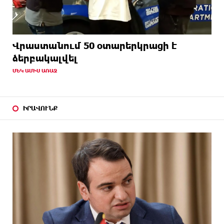
Վրաստանում 50 օտարերկրացի է
ձերբակալվել
ՄԵԿ ԱՄԻՍ ԱՌԱՋ
ԻՐԱՎՈՒՆՔ