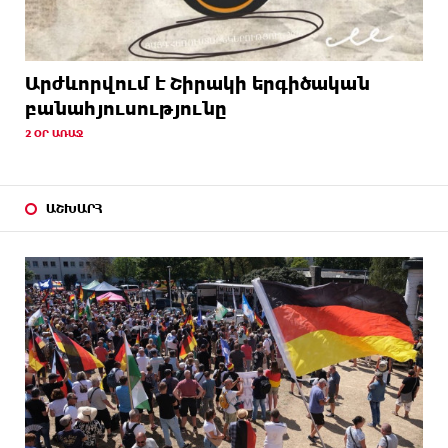
Արժևորվում է Շիրակի երգիծական
բանահյուսությունը
2 ՕՐ ԱՌԱՋ
ԱՇԽԱՐՀ