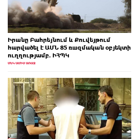
Իրանը Բահրեյնում և Քուվեյթում
hարվածել է ԱՄՆ 85 ռшզմական օբյեկտի
ուղղությամբ. ԻՀՊԿ
ՄԵԿ ԱՄԻՍ ԱՌԱՋ