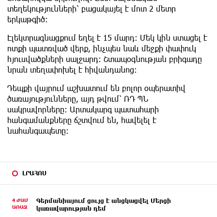
տեղեկությունների՝ բացակայել է մոտ 2 մետր
երկաթգիծ։
Էլեկտրագնացքում եղել է 15 մարդ։ Մեկ կին ստացել է
ոտքի պատռված վերք, ինչպես նաև մեջքի փափուկ
հյուսվածքների սալջարդ։ Շտապօգնության բրիգադը
նրան տեղափոխել է հիվանդանոց։
Դեպքի վայրում աշխատում են բոլոր օպերատիվ
ծառայությունները, այդ թվում՝ ՌԴ ՊՆ
սակրավորները։ Արտակարգ պատահարի
հանգամանքները ճշտվում են, հավելել է
նահանգապետը։
ԼՐԱՀՈՍ
4 ԺԱՄ
Գերմանիայում ցույց է անցկացվել Մերցի
ԱՌԱՋ
կառավարության դեմ