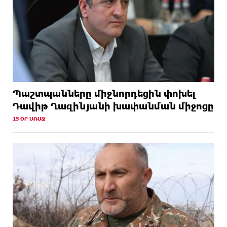
Պաշտպանները միջնորդեցին փոխել
Դավիթ Ղազինյանի խափանման միջոցը
15 ՕՐ ԱՌԱՋ