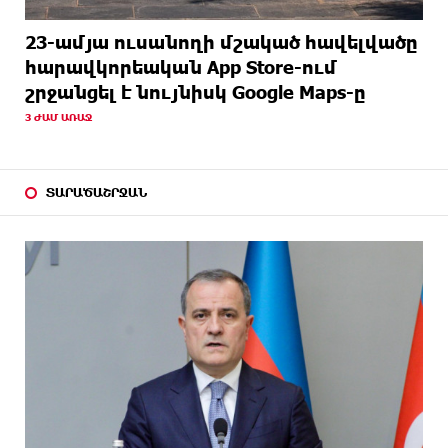
23-ամյա ուսանողի մշակած հավելվածը
հարավկորեական App Store-ում
շրջանցել է նույնիսկ Google Maps-ը
3 ԺԱՄ ԱՌԱՋ
ՏԱՐԱԾԱՇՐՋԱՆ