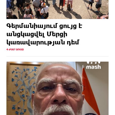
Գերմանիայում ցույց է
անցկացվել Մերցի
կառավարության դեմ
4 ԺԱՄ ԱՌԱՋ