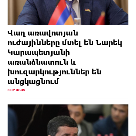
Վաղ առավոտյան
ուժայինները մտել են Նարեկ
Կարապետյանի
առանձնատուն և
խուզարկություններ են
անցկացնում
8 ՕՐ ԱՌԱՋ