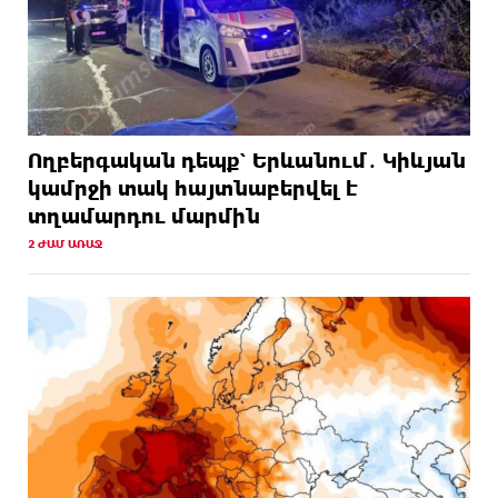
Ողբերգական դեպք՝ Երևանում․ Կիևյան
կամրջի տակ հայտնաբերվել է
տղամարդու մարմին
2 ԺԱՄ ԱՌԱՋ