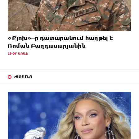
«Քյոխ»–ը դատարանում հաղթել է
Ռոման Բաղդասարյանին
19 ՕՐ ԱՌԱՋ
ԺԱՄԱՆՑ