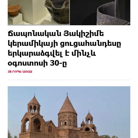
Ճապոնական Յակիշիմե
կերամիկայի ցուցահանդեսը
երկարաձգվել է մինչև
օգոստոսի 30-ը
38 ՐՈՊԵ ԱՌԱՋ