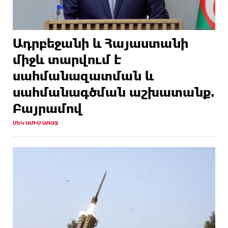
Ադրբեջանի և Հայաստանի
միջև տարվում է
սահմանազատման և
սահմանագծման աշխատանք.
Բայրամով
ՄԵԿ ԱՄԻՍ ԱՌԱՋ