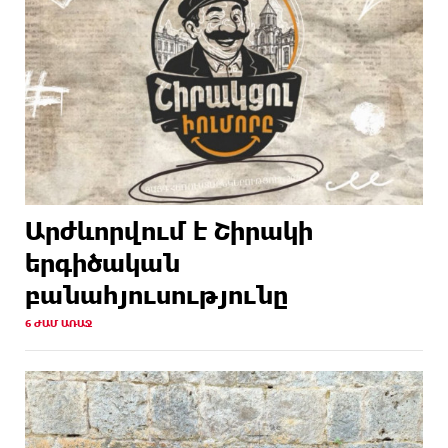
Արժևորվում է Շիրակի
երգիծական
բանահյուսությունը
6 ԺԱՄ ԱՌԱՋ