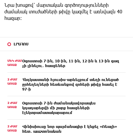
Նրա խոսքով՝ մարտական գործողությունների
ժամանակ տուժածների թիվը կազմել է առնվազն 40
հազար։
ԼՐԱՀՈՍ
ՄԵԿ ԺԱՄ
Օգոստոսի 7-ին, 10-ին, 11-ին, 12-ին և 13-ին գազ
ԱՌԱՋ
չի լինելու․ հասցեներ
2 ԺԱՄ
Հնդկաստանի հյուսիս-արևելքում տեղի ունեցած
ԱՌԱՋ
ջրհեղեղների հետևանքով զոհերի թիվը հասել է
97-ի
2 ԺԱՄ
Օգոստոսի 7-ին ժամանակավորապես
ԱՌԱՋ
կդադարեցվի մի շարք հասցեների
էլեկտրամատակարարում
2 ԺԱՄ
Վինիսիուսը նոր պայմանագիր է կնքել «Ռեալի»
ԱՌԱՋ
հետ․ պաշտոնական