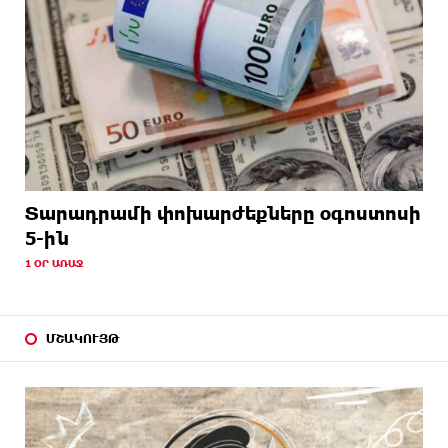
Տարադրամի փոխարժեքները օգոստոսի
5-ին
1 ՕՐ ԱՌԱՋ
ՄՇԱԿՈՒՅԹ