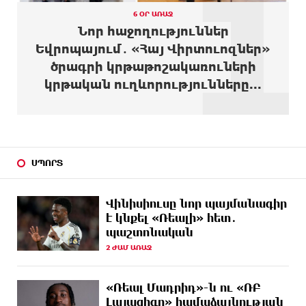
1
4 ԺԱՄ
Վթար Լոռու մարզում․ փրկարարները վարորդին
6 ՕՐ ԱՌԱՋ
ԱՌԱՋ
դուրս են բերել արգելափակումից
Նոր հաջողություններ
Եվրոպայում․ «Հայ Վիրտուոզներ»
5 ԺԱՄ
Երևանում երթուղիների փոփոխություն կլինի
ծրագրի կրթաթոշակառուների
ԱՌԱՋ
կրթական ուղևորությունները...
5 ԺԱՄ
Օգոստոսի 7-ին՝ Գարեգին Բ Ամենայն Հայոց
ԱՌԱՋ
Կաթողիկոսի դատական նիստը
5 ԺԱՄ
ՆԳՆ-ն՝ աղբակույտի տակ մնացած քաղաքացու
ԱՌԱՋ
մահվան մասին
ՍՊՈՐՏ
5 ԺԱՄ
«Համահայկական ճակատ» շարժումը
ԱՌԱՋ
զորակցություն է հայտնում Ամենայն Հայոց
Վինիսիուսը նոր պայմանագիր
Կաթողիկոսին
է կնքել «Ռեալի» հետ․
պաշտոնական
6 ԺԱՄ
Ավտովթար՝ Կոտայքի մարզում. Զովունի-Եղվարդ
ԱՌԱՋ
ճանապարհին բախվել են «Alfa Romeo»-ն
2 ԺԱՄ ԱՌԱՋ
և «Opel»-ը. կա վիրավոր
«Ռեալ Մադրիդ»-ն ու «ՌԲ
6 ԺԱՄ
Արժևորվում է Շիրակի երգիծական
ԱՌԱՋ
Լայպցիգը» համաձայնության
բանահյուսությունը