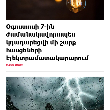
արտադրության մասին
16 ԺԱՄ
ՀՀ պաշտպանության նախկին նախարար,
ԱՌԱՋ
«Համահայկական ճակատ» շարժման առաջնորդ,
հետախույզ, գեներալ-մայոր Արշակ Կարապետյան
Օգոստոսի 7-ին
16 ԺԱՄ
Ինչո՞ւ է Հայաստանի գյուղատնտեսությունը
ժամանակավորապես
ԱՌԱՋ
կորցնում իր դիմադրողականությունը. «Փաստ»
կդադարեցվի մի շարք
16 ԺԱՄ
Քարը քարին չեն թողնի. «Փաստ»
հասցեների
ԱՌԱՋ
էլեկտրամատակարարում
2 ԺԱՄ ԱՌԱՋ