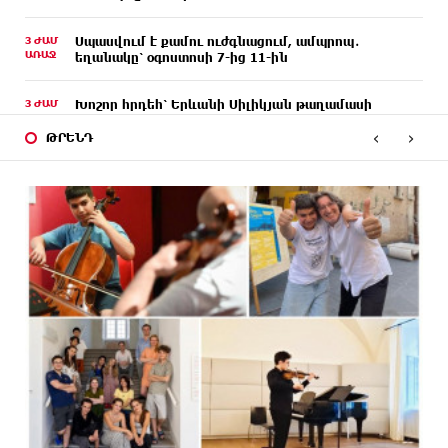
3 ԺԱՄ
Սպասվում է քամու ուժգնացում, ամպրոպ․
ԱՌԱՋ
եղանակը՝ օգոստոսի 7-ից 11-ին
3 ԺԱՄ
Խոշոր հրդեհ՝ Երևանի Սիլիկյան թաղամասի
ԱՌԱՋ
հարևանությամբ գտնվող աղբավայրում. կրակն
‹
›
ու ծուխը տեսանելի են մի քանի կիլոմետրից
ԹՐԵՆԴ
3 ԺԱՄ
Հնդկաստանի և Իսրայելի վարչապետները
ԱՌԱՋ
քննարկել են Մերձավոր Արևելքում տիրող
իրավիճակը
3 ԺԱՄ
Մալաթիա-Սեբաստիա վարչական շրջանում
ԱՌԱՋ
արմատից փտած հերթական ծառն է տապալվել
4 ԺԱՄ
Իրանը և Օմանը պլանավորում են փոխել
ԱՌԱՋ
Հորմուզի նեղուցի նավագնացության
կառուցվածքը
4 ԺԱՄ
8-ամյա Մոնթե Մուրադյանն ու Սյունե Քոսակյանը
ԱՌԱՋ
հաղթահարել են Արարատի գագաթը