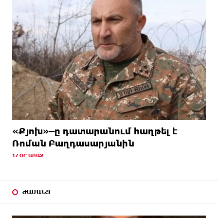
«Քյոխ»–ը դատարանում հաղթել է
Ռոման Բաղդասարյանին
17 ՕՐ ԱՌԱՋ
ԺԱՄԱՆՑ