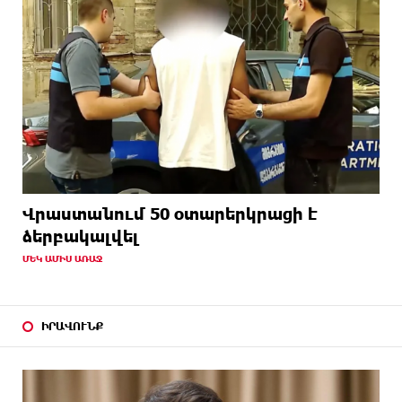
Վրաստանում 50 օտարերկրացի է
ձերբակալվել
ՄԵԿ ԱՄԻՍ ԱՌԱՋ
ԻՐԱՎՈՒՆՔ