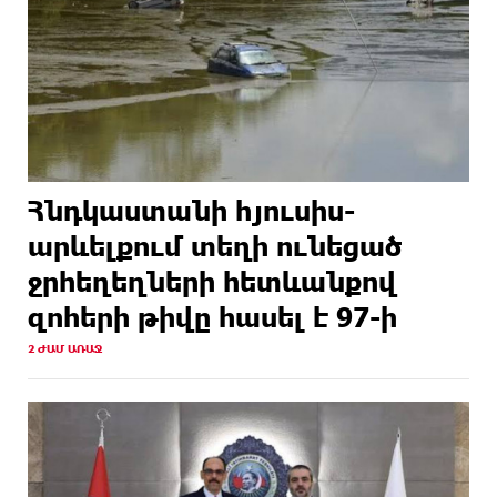
Հնդկաստանի հյուսիս-
արևելքում տեղի ունեցած
ջրհեղեղների հետևանքով
զոհերի թիվը հասել է 97-ի
2 ԺԱՄ ԱՌԱՋ