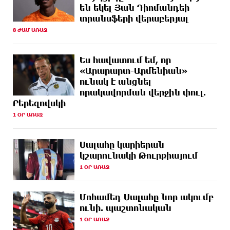
են եկել Յան Դիոմանդեի
տրանսֆերի վերաբերյալ
6 ԺԱՄ
Վրաստանում պետական ​​պաշտոնյային կաշառելու
ԱՌԱՋ
փորձի համար քաղաքացի է ձերբակալվել
8 ԺԱՄ ԱՌԱՋ
7 ԺԱՄ
ՌԴ-ն պատրաստ է շարունակել Հայաստանի
Ես հավատում եմ, որ
ԱՌԱՋ
երկաթուղիների կոնցեսիոն կառավարումը.
Օվերչուկ
«Արարարտ-Արմենիան»
ունակ է անցնել
որակավորման վերջին փուլ.
7 ԺԱՄ
Հայաստանի բնակչության թիվը շուրջ 7 հազարով
ԱՌԱՋ
Բերեզովսկի
ավելացել է
1 ՕՐ ԱՌԱՋ
7 ԺԱՄ
Իսրայելի ՊԲ-ն հարձակվել է Լիբանանում
ԱՌԱՋ
«Հըզբոլլահ»-ի հրամանատարական կետերի և
պահեստների վրա
Սալահը կարիերան
կշարունակի Թուրքիայում
8 ԺԱՄ
«Ռեալ Մադրիդ»-ն ու «ՌԲ Լայպցիգը»
1 ՕՐ ԱՌԱՋ
ԱՌԱՋ
համաձայնության են եկել Յան Դիոմանդեի
տրանսֆերի վերաբերյալ
Մոհամեդ Սալահը նոր ակումբ
ունի. պաշտոնական
8 ԺԱՄ
Այսօրվա կառավարությունը ուսանողներին
ԱՌԱՋ
առաջարկում է պահանջարկ չունեցող
1 ՕՐ ԱՌԱՋ
մասնագիտություններ. Ատոմ Մխիթարյան