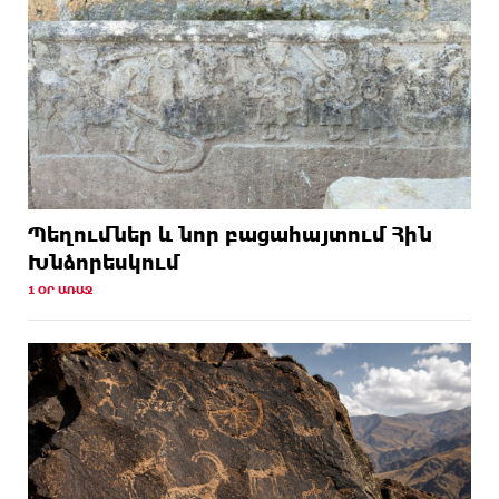
Պեղումներ և նոր բացահայտում Հին
Խնձորեսկում
1 ՕՐ ԱՌԱՋ