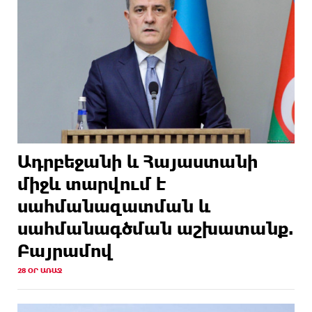
Ադրբեջանի և Հայաստանի
միջև տարվում է
սահմանազատման և
սահմանագծման աշխատանք.
Բայրամով
28 ՕՐ ԱՌԱՋ