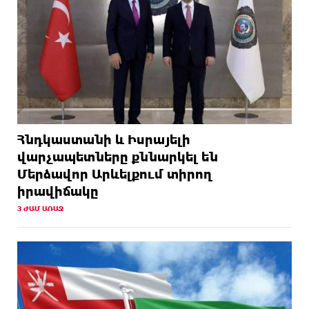
Հնդկաստանի և Իսրայելի
վարչապետները քննարկել են
Մերձավոր Արևելքում տիրող
իրավիճակը
3 ԺԱՄ ԱՌԱՋ