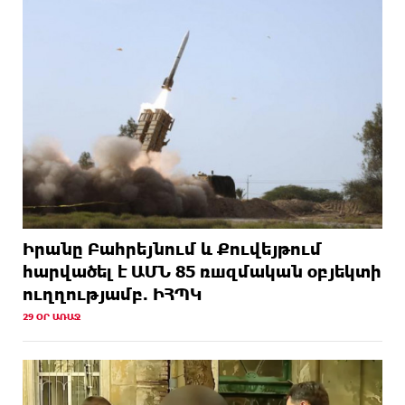
Իրանը Բահրեյնում և Քուվեյթում
hարվածել է ԱՄՆ 85 ռшզմական օբյեկտի
ուղղությամբ. ԻՀՊԿ
29 ՕՐ ԱՌԱՋ