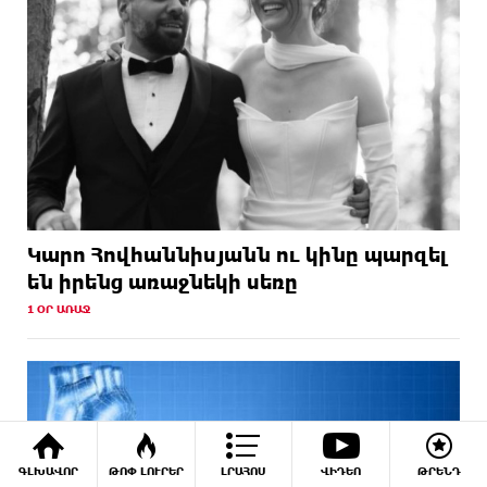
Կարո Հովհաննիսյանն ու կինը պարզել
են իրենց առաջնեկի սեռը
1 ՕՐ ԱՌԱՋ
ԳԼԽԱՎՈՐ
ԹՈՓ ԼՈՒՐԵՐ
ԼՐԱՀՈՍ
ՎԻԴԵՈ
ԹՐԵՆԴ