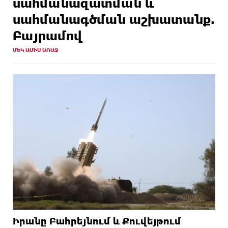
սահմանազատման և
սահմանագծման աշխատանք.
Բայրամով
ՄԵԿ ԱՄԻՍ ԱՌԱՋ
Իրանը Բահրեյնում և Քուվեյթում