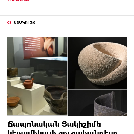
ՄՇԱԿՈՒՅԹ
Ճապոնական Յակիշիմե
կերամիկայի ցուցահանդեսը