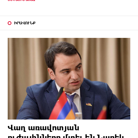
ԻՐԱՎՈՒՆՔ
Վաղ առավոտյան
ուժայինները մտել են Նարեկ