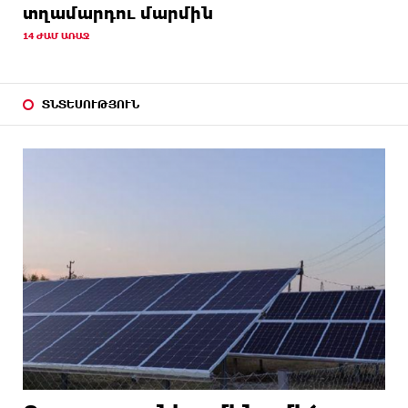
տղամարդու մարմին
14 ԺԱՄ ԱՌԱՋ
ՏՆՏԵՍՈՒԹՅՈՒՆ