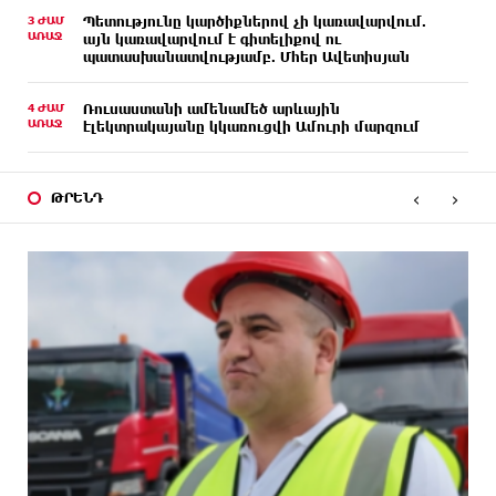
3 ԺԱՄ
Պետությունը կարծիքներով չի կառավարվում.
ԱՌԱՋ
այն կառավարվում է գիտելիքով ու
պատասխանատվությամբ. Մհեր Ավետիսյան
4 ԺԱՄ
Ռուսաստանի ամենամեծ արևային
ԱՌԱՋ
էլեկտրակայանը կկառուցվի Ամուրի մարզում
12 ԺԱՄ
Օգոստոսի 10-ից 13-ը գազանջատումներ են
ԱՌԱՋ
‹
›
սպասվում
ԹՐԵՆԴ
12 ԺԱՄ
Գերմանիայում ցույց է անցկացվել Մերցի
ԱՌԱՋ
կառավարության դեմ
13 ԺԱՄ
Մոդին համաշխարհային ռեկորդ է սահմանել. 303
ԱՌԱՋ
միլիոն դիտում՝ 24 ժամում
13 ԺԱՄ
23-ամյա ուսանողի մշակած հավելվածը
ԱՌԱՋ
հարավկորեական App Store-ում շրջանցել է
նույնիսկ Google Maps-ը
14 ԺԱՄ
Ռուսաստանի տարածքում ոչնչացվել է
ԱՌԱՋ
ուկրաինական 360 անօդաչու թռչող սարք