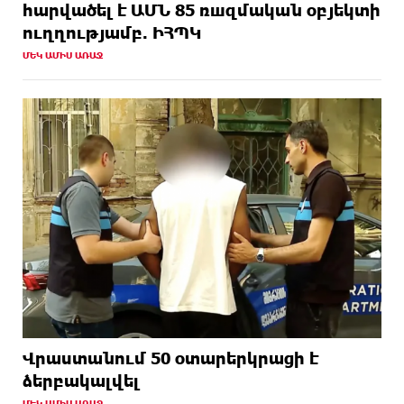
hարվածել է ԱՄՆ 85 ռшզմական օբյեկտի
ուղղությամբ. ԻՀՊԿ
ՄԵԿ ԱՄԻՍ ԱՌԱՋ
Վրաստանում 50 օտարերկրացի է
ձերբակալվել
ՄԵԿ ԱՄԻՍ ԱՌԱՋ