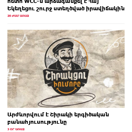
հետո WCC-ն արձագանքել է Հայ
Եկեղեցու շուրջ ստեղծված իրավիճակին
20 ԺԱՄ ԱՌԱՋ
Արժևորվում է Շիրակի երգիծական
բանահյուսությունը
3 ՕՐ ԱՌԱՋ