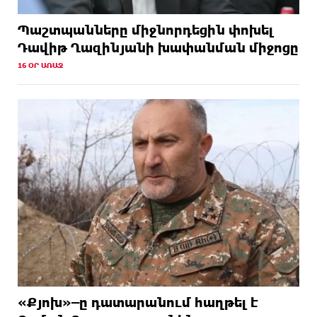
Պաշտպանները միջնորդեցին փոխել
Դավիթ Ղազինյանի խափանման միջոցը
16 ՕՐ ԱՌԱՋ
«Քյոխ»–ը դատարանում հաղթել է