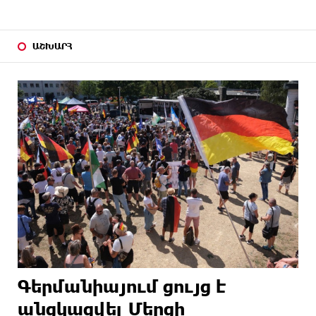
ԱՇԽԱՐՀ
Գերմանիայում ցույց է
անցկացվել Մերցի