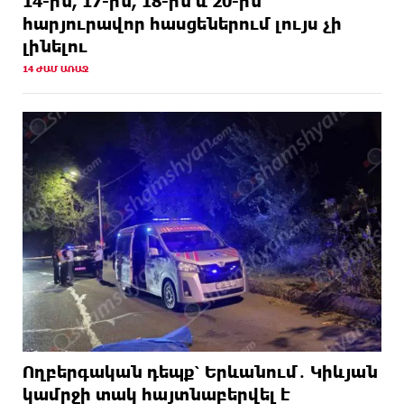
14-ին, 17-ին, 18-ին և 20-ին
հարյուրավոր հասցեներում լույս չի
լինելու
14 ԺԱՄ ԱՌԱՋ
Ողբերգական դեպք՝ Երևանում․ Կիևյան
կամրջի տակ հայտնաբերվել է