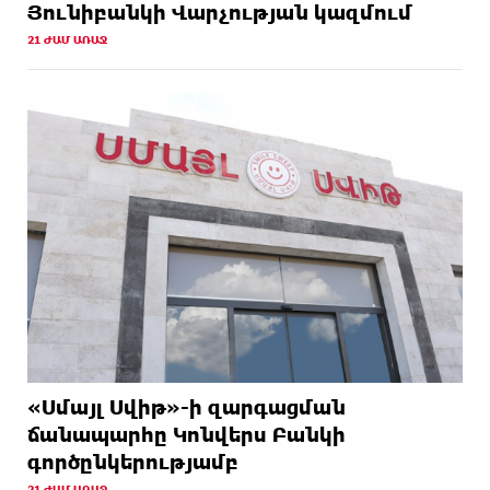
Յունիբանկի Վարչության կազմում
21 ԺԱՄ ԱՌԱՋ
«Սմայլ Սվիթ»-ի զարգացման
ճանապարհը Կոնվերս Բանկի
գործընկերությամբ
21 ԺԱՄ ԱՌԱՋ