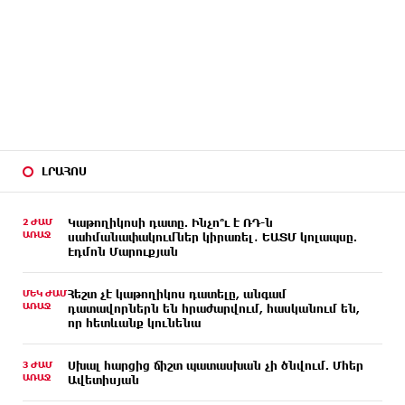
ԼՐԱՀՈՍ
2 ԺԱՄ
Կաթողիկոսի դատը. Ինչո՞ւ է ՌԴ-ն
ԱՌԱՋ
սահմանափակումներ կիրառել․ ԵԱՏՄ կոլապսը.
Էդմոն Մարուքյան
ՄԵԿ ԺԱՄ
Հեշտ չէ կաթողիկոս դատելը, անգամ
ԱՌԱՋ
դատավորներն են հրաժարվում, հասկանում են,
որ հետևանք կունենա
3 ԺԱՄ
Սխալ հարցից ճիշտ պատասխան չի ծնվում. Մհեր
ԱՌԱՋ
Ավետիսյան