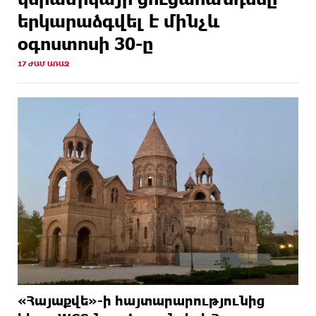
երկարաձգվել է մինչև
օգոստոսի 30-ը
17 ԺԱՄ ԱՌԱՋ
«Հայաքվե»-ի հայտարարությունից