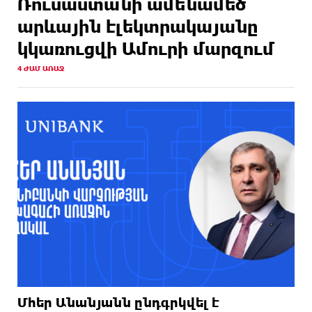
Ռուսաստանի ամենամեծ
արևային էլեկտրակայանը
կկառուցվի Ամուրի մարզում
4 ԺԱՄ ԱՌԱՋ
Մհեր Անանյանն ընդգրկվել է