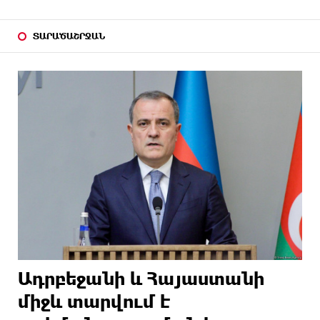
ՏԱՐԱԾԱՇՐՋԱՆ
Ադրբեջանի և Հայաստանի
միջև տարվում է