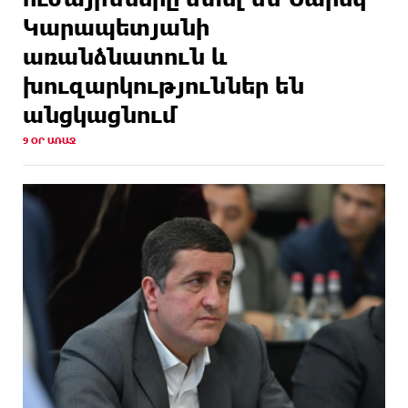
Կարապետյանի
առանձնատուն և
խուզարկություններ են
անցկացնում
9 ՕՐ ԱՌԱՋ