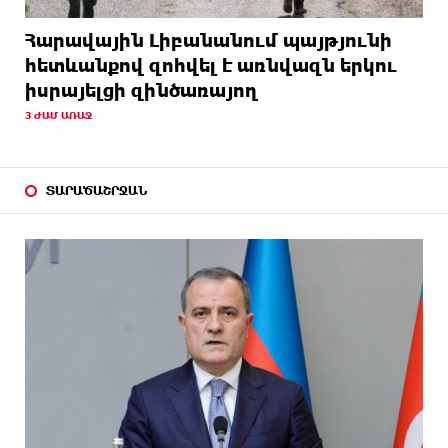
Հարավային Լիբանանում պայթյունի
հետևանքով զոհվել է առնվազն երկու
իսրայելցի զինծառայող
3 ԺԱՄ ԱՌԱՋ
ՏԱՐԱԾԱՇՐՋԱՆ