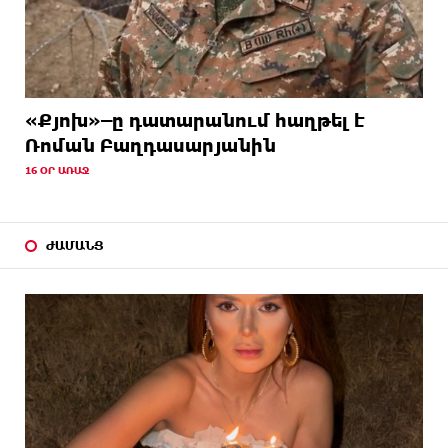
«Քյոխ»–ը դատարանում հաղթել է
Ռոման Բաղդասարյանին
16 ՕՐ ԱՌԱՋ
ԺԱՄԱՆՑ