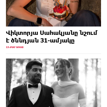
Վիկտորյա Սահակյանը նշում
է ծննդյան 31-ամյակը
13 ԺԱՄ ԱՌԱՋ