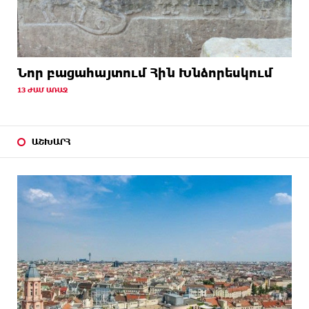
Նոր բացահայտում Հին Խնձորեսկում
13 ԺԱՄ ԱՌԱՋ
ԱՇԽԱՐՀ