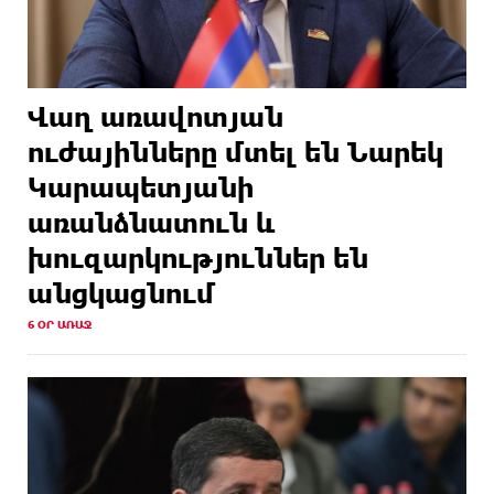
Վաղ առավոտյան
ուժայինները մտել են Նարեկ
Կարապետյանի
առանձնատուն և
խուզարկություններ են
անցկացնում
6 ՕՐ ԱՌԱՋ