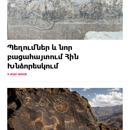
Պեղումներ և նոր
բացահայտում Հին
Խնձորեսկում
5 ԺԱՄ ԱՌԱՋ