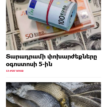
Տարադրամի փոխարժեքները
օգոստոսի 5-ին
13 ԺԱՄ ԱՌԱՋ