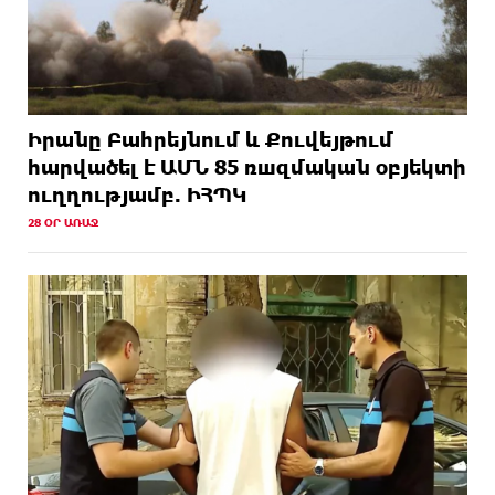
Իրանը Բահրեյնում և Քուվեյթում
hարվածել է ԱՄՆ 85 ռшզմական օբյեկտի
ուղղությամբ. ԻՀՊԿ
28 ՕՐ ԱՌԱՋ