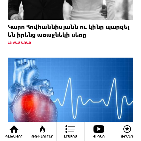
Կարո Հովհաննիսյանն ու կինը պարզել
են իրենց առաջնեկի սեռը
13 ԺԱՄ ԱՌԱՋ
ԳԼԽԱՎՈՐ
ԹՈՓ ԼՈՒՐԵՐ
ԼՐԱՀՈՍ
ՎԻԴԵՈ
ԹՐԵՆԴ