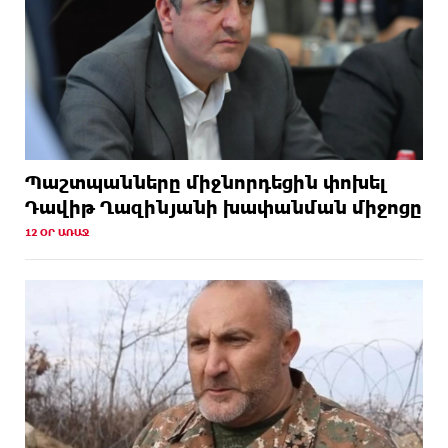
Պաշտպանները միջնորդեցին փոխել
Դավիթ Ղազինյանի խափանման միջոցը
12 ՕՐ ԱՌԱՋ