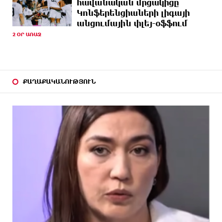
հավանական մրցակիցը
ԱՌԱՋ
պետք է լինի ոչ թե թշնամության, այլ
Կոնֆերենցիաների լիգայի
բարեկամության հիմքը. Էդգար Ղազարյան
անցումային փլեյ-օֆֆում
2 ՕՐ ԱՌԱՋ
5 ԺԱՄ
Պեղումներ և նոր բացահայտում Հին
ԱՌԱՋ
Խնձորեսկում
5 ԺԱՄ
Սալահը կարիերան կշարունակի Թուրքիայում
ԱՌԱՋ
ՔԱՂԱՔԱԿԱՆՈՒԹՅՈՒՆ
5 ԺԱՄ
Մեքենաներից գողություններ և շորթում
ԱՌԱՋ
Երևանում. բացահայտվել է «Տեսլայով»
հանցավոր խումբը
6 ԺԱՄ
Նոր հաղորդագրություն՝ Wildberries-ից․ ի՞նչ են
ԱՌԱՋ
ասում ընկերությունից
6 ԺԱՄ
Ծովագյուղում ապօրինի պահվող գայլերը
ԱՌԱՋ
հանձնվել են մասնագետների խնամքին.
Քաղաքացու նկատմամբ նշանակվել է վարչական
տուգանք
6 ԺԱՄ
ԵՄ-ից պատասխան ստացա․ ինչ էի խնդրել