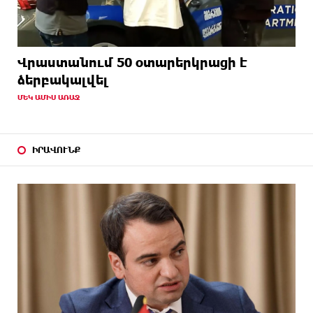
Վրաստանում 50 օտարերկրացի է
ձերբակալվել
ՄԵԿ ԱՄԻՍ ԱՌԱՋ
ԻՐԱՎՈՒՆՔ