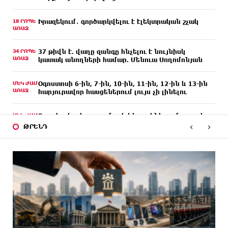
18 ՐՈՊԵ
Իրազեկում․ գործարկվելու է էլեկտրական շչակ
ԱՌԱՋ
34 ՐՈՊԵ
37 թիվն է. վաղը զանգը հնչելու է նույնիսկ
ԱՌԱՋ
կատակ անողների համար. Մենուա Սողոմոնյան
ՄԵԿ ԺԱՄ
Օգոստոսի 6-ին, 7-ին, 10-ին, 11-ին, 12-ին և 13-ին
ԱՌԱՋ
հարյուրավոր հասցեներում լույս չի լինելու
ՄԵԿ ԺԱՄ
Ջուր հավաքեք․ բազմաթիվ հասցեներում ջուր չի
ԱՌԱՋ
լինելու
‹
›
ԹՐԵՆԴ
ՄԵԿ ԺԱՄ
Եվրոպայի մայրաքաղաքները գրանցում են շոգի
ԱՌԱՋ
նոր ռեկորդներ
2 ԺԱՄ
Զովունի-Եղվարդ ճանապարհին բախվել են «Alfa
ԱՌԱՋ
Romeo»-ն և «Opel»-ը. կա վիրավոր
2 ԺԱՄ
Անունս տալուց առաջ գոնե լվացվեք․ Էդմոն
ԱՌԱՋ
Մարուքյան