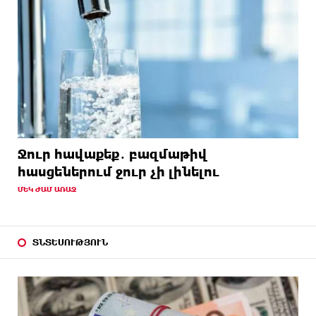
Ջուր հավաքեք․ բազմաթիվ
հասցեներում ջուր չի լինելու
ՄԵԿ ԺԱՄ ԱՌԱՋ
ՏՆՏԵՍՈՒԹՅՈՒՆ