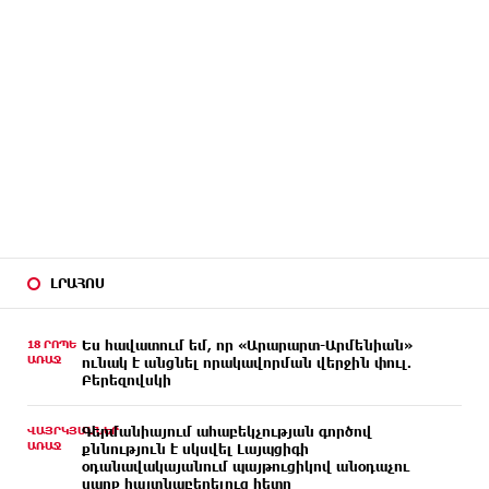
ԼՐԱՀՈՍ
18 ՐՈՊԵ
Ես հավատում եմ, որ «Արարարտ-Արմենիան»
ԱՌԱՋ
ունակ է անցնել որակավորման վերջին փուլ.
Բերեզովսկի
ՎԱՅՐԿՅԱՆՆԵՐ
Գերմանիայում ահաբեկչության գործով
ԱՌԱՋ
քննություն է սկսվել Լայպցիգի
օդանավակայանում պայթուցիկով անօդաչու
սարք հայտնաբերելուց հետո