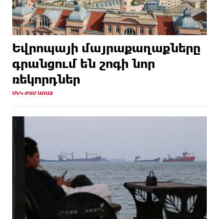
Եվրոպայի մայրաքաղաքները
գրանցում են շոգի նոր
ռեկորդներ
ՄԵԿ ԺԱՄ ԱՌԱՋ