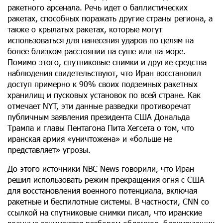
ракетного арсенала. Речь идет о баллистических
ракетах, способных поражать другие страны региона, а
также о крылатых ракетах, которые могут
использоваться для нанесения ударов по целям на
более близком расстоянии на суше или на море.
Помимо этого, спутниковые снимки и другие средства
наблюдения свидетельствуют, что Иран восстановил
доступ примерно к 90% своих подземных ракетных
хранилищ и пусковых установок по всей стране. Как
отмечает NYT, эти данные разведки противоречат
публичным заявления президента США Дональда
Трампа и главы Пентагона Пита Хегсета о том, что
иранская армия «уничтожена» и «больше не
представляет» угрозы.
До этого источники NBC News говорили, что Иран
решил использовать режим прекращения огня с США
для восстановления военного потенциала, включая
ракетные и беспилотные системы. В частности, CNN со
ссылкой на спутниковые снимки писал, что иранские