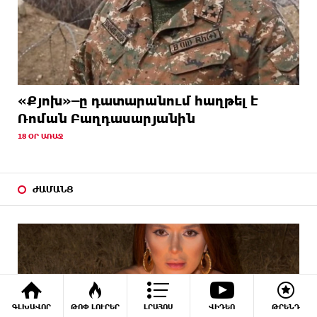
«Քյոխ»–ը դատարանում հաղթել է
Ռոման Բաղդասարյանին
18 ՕՐ ԱՌԱՋ
ԺԱՄԱՆՑ
ԳԼԽԱՎՈՐ
ԹՈՓ ԼՈՒՐԵՐ
ԼՐԱՀՈՍ
ՎԻԴԵՈ
ԹՐԵՆԴ