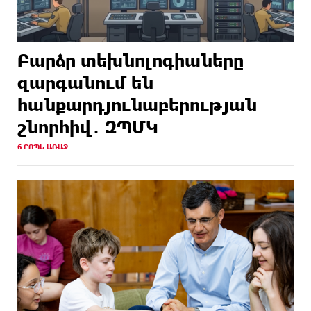
Բարձր տեխնոլոգիաները
զարգանում են
հանքարդյունաբերության
շնորհիվ․ ԶՊՄԿ
6 ՐՈՊԵ ԱՌԱՋ