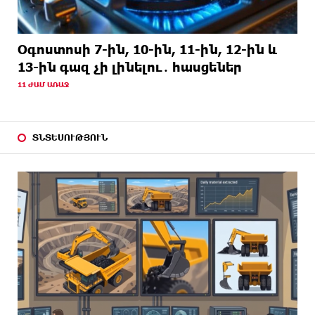
Օգոստոսի 7-ին, 10-ին, 11-ին, 12-ին և
13-ին գազ չի լինելու․ հասցեներ
11 ԺԱՄ ԱՌԱՋ
ՏՆՏԵՍՈՒԹՅՈՒՆ