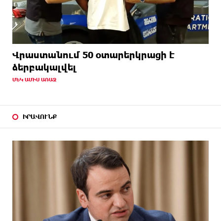
Վրաստանում 50 օտարերկրացի է
ձերբակալվել
ՄԵԿ ԱՄԻՍ ԱՌԱՋ
ԻՐԱՎՈՒՆՔ