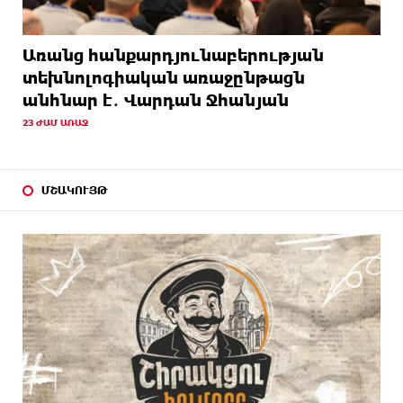
Առանց հանքարդյունաբերության
տեխնոլոգիական առաջընթացն
անհնար է․ Վարդան Ջհանյան
23 ԺԱՄ ԱՌԱՋ
ՄՇԱԿՈՒՅԹ