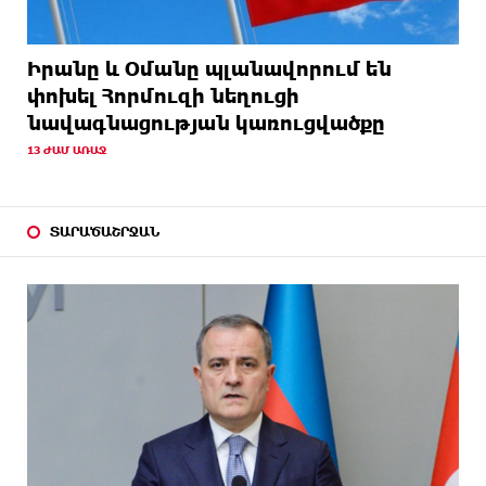
Իրանը և Օմանը պլանավորում են
փոխել Հորմուզի նեղուցի
նավագնացության կառուցվածքը
13 ԺԱՄ ԱՌԱՋ
ՏԱՐԱԾԱՇՐՋԱՆ