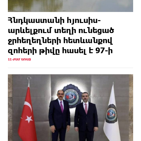
Հնդկաստանի հյուսիս-
արևելքում տեղի ունեցած
ջրհեղեղների հետևանքով
զոհերի թիվը հասել է 97-ի
11 ԺԱՄ ԱՌԱՋ