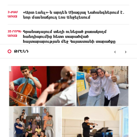
3 ԺԱՄ
«Արտ Լանչ»-ն արդեն Միացյալ Նահանգներում է․
ԱՌԱՋ
նոր մասնաճյուղ Լոս Անջելեսում
35 ՐՈՊԵ
Գրանադայում տեղի ունեցած քառակողմ
ԱՌԱՋ
հանդիպումից հետո տարածված
հայտարարության մեջ Հայաստանի տարածքը
29800 քառակուսի կիլոմետր է. Դավիթ Ղազինյան
‹
›
ԹՐԵՆԴ
26 ՐՈՊԵ
Փաշազադեն և Փաշինյանն ընդդեմ Հայ
ԱՌԱՋ
Առաքելական Սուրբ Եկեղեցու
6 ՐՈՊԵ
Բարձր տեխնոլոգիաները զարգանում են
ԱՌԱՋ
հանքարդյունաբերության շնորհիվ․ ԶՊՄԿ
15 ՐՈՊԵ
Ucom-ի աջակցությամբ ներկայացվեց «Մտապահիր
ԱՌԱՋ
կենդանիներին» կրթական խաղը
21 ՐՈՊԵ
Այսօր ժամը 15:00 ից «Ուժեղ Հայաստան»-ի
ԱՌԱՋ
պատգամավորները կլքեն ԱԺ-ն և կշարժվեն դեպի
Էջմիածին. Նարեկ Կարապետյան