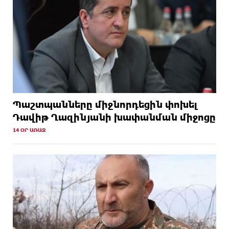
Պաշտպանները միջնորդեցին փոխել
Դավիթ Ղազինյանի խափանման միջոցը
14 ՕՐ ԱՌԱՋ