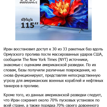
Иран восстановил доступ к 30 из 33 ракетных баз вдоль
Ормузского пролива после массированных ударов США,
сообщили The New York Times (NYT) источники,
знакомые с оценками американской разведки. По их
словам, базы получили различные повреждения, но
снова функционируют, представляя непосредственную
угрозу для американских военных кораблей и нефтяных
танкеров в проливе.
Кроме того, из данных американской разведки следует,
что Иран сохранил около 70% пусковых установок по
всей стране, а также порядка 70% своего довоенного