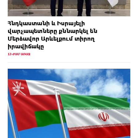
Հնդկաստանի և Իսրայելի
վարչապետները քննարկել են
Մերձավոր Արևելքում տիրող
իրավիճակը
13 ԺԱՄ ԱՌԱՋ