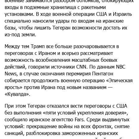
военные занимаются разбором обломков, блокирующих
входы в подземные хранилища с ракетными
установками. В ходе военной операции США и Израиль
специально наносили удары по входам на иранские
базы, чтобы лишить Тегеран возможности достать их
из-под земли.
Между тем Трамп все больше разочаровывается в
переговорах с Ираном и всерьез рассматривает
возможность возобновления масштабных боевых
действий, говорили источники CNN. По данным NBC
News, в случае окончания перемирия Пентагон
собирается продолжить военную операцию «Эпическая
ярость» против Ирана под новым названием —
«Кувалда».
При этом Тегеран отказался вести переговоры с США
без выполнения «пяти условий укрепления доверия»,
сообщило иранское агентство Fars. Среди выдвинутых
условий: прекращение войны на всех фронтах, снятие
санкций, разблокировка замороженных иранских