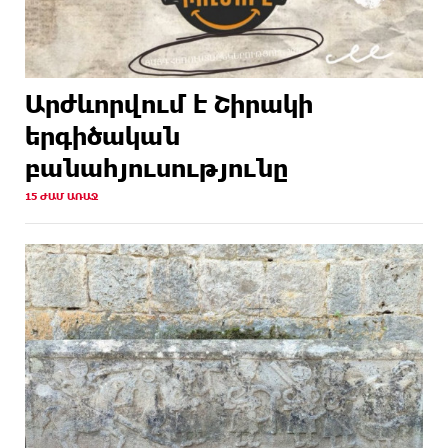
Արժևորվում է Շիրակի
երգիծական
բանահյուսությունը
15 ԺԱՄ ԱՌԱՋ