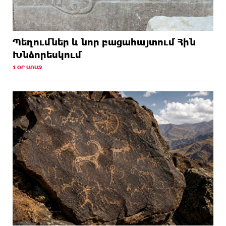
Պեղումներ և նոր բացահայտում Հին
Խնձորեսկում
1 ՕՐ ԱՌԱՋ