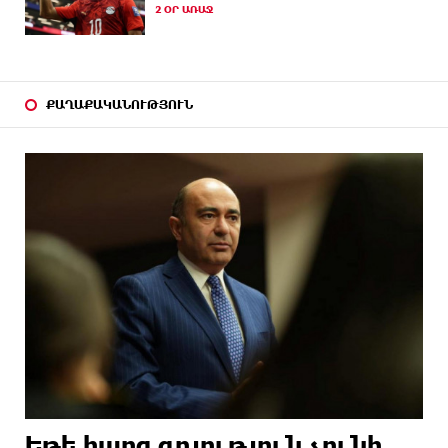
13 ԺԱՄ
Իրանը և Օմանը պլանավորում են փոխել
2 ՕՐ ԱՌԱՋ
ԱՌԱՋ
Հորմուզի նեղուցի նավագնացության
կառուցվածքը
14 ԺԱՄ
8-ամյա Մոնթե Մուրադյանն ու Սյունե Քոսակյանը
ԱՌԱՋ
հաղթահարել են Արարատի գագաթը
ՔԱՂԱՔԱԿԱՆՈՒԹՅՈՒՆ
14 ԺԱՄ
Վթար Լոռու մարզում․ փրկարարները վարորդին
ԱՌԱՋ
դուրս են բերել արգելափակումից
14 ԺԱՄ
Երևանում երթուղիների փոփոխություն կլինի
ԱՌԱՋ
14 ԺԱՄ
Օգոստոսի 7-ին՝ Գարեգին Բ Ամենայն Հայոց
ԱՌԱՋ
Կաթողիկոսի դատական նիստը
15 ԺԱՄ
ՆԳՆ-ն՝ աղբակույտի տակ մնացած քաղաքացու
ԱՌԱՋ
մահվան մասին
15 ԺԱՄ
«Համահայկական ճակատ» շարժումը
ԱՌԱՋ
զորակցություն է հայտնում Ամենայն Հայոց
Կաթողիկոսին
Եթե հարց գոյություն չունի,