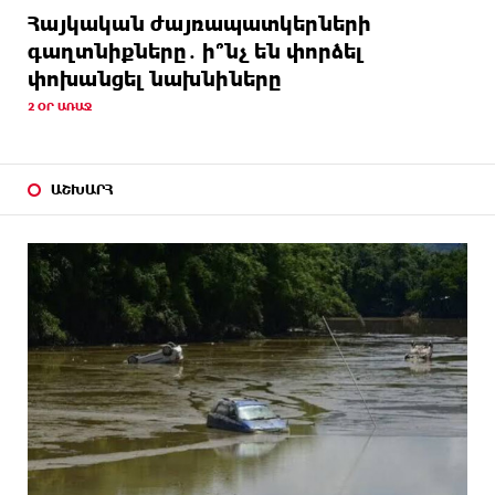
Հայկական ժայռապատկերների
գաղտնիքները․ ի՞նչ են փորձել
փոխանցել նախնիները
2 ՕՐ ԱՌԱՋ
ԱՇԽԱՐՀ