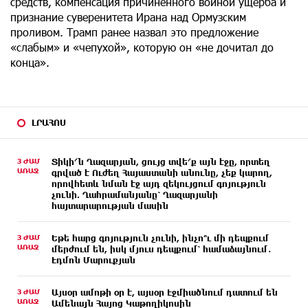
средств, компенсация причиненного войной ущерба и
признание суверенитета Ирана над Ормузским
проливом. Трамп ранее назвал это предложение
«слабым» и «чепухой», которую он «не дочитал до
конца».
ԼՐԱՀՈՍ
3 ԺԱՄ
Տիկի՜ն Ղազարյան, ցույց տվե՜ք այն էջը, որտեղ
ԱՌԱՋ
գրված է Ուժեղ Հայաստանի անունը, չեք կարող,
որովհետև նման էջ այդ զեկույցում գոյություն
չունի. Ղահրամանյանը՝ Ղազարյանի
հայտարարության մասին
3 ԺԱՄ
Եթե հարց գոյություն չունի, ինչո՞ւ մի դեպքում
ԱՌԱՋ
մերժում են, իսկ մյուս դեպքում՝ համաձայնում․
Էդմոն Մարուքյան
3 ԺԱՄ
Այսօր ամոթի օր է, այսօր Էջմիածնում դատում են
ԱՌԱՋ
Ամենայն Հայոց Կաթողիկոսին