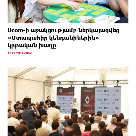
Ucom-ի աջակցությամբ ներկայացվեց
«Մտապահիր կենդանիներին»
կրթական խաղը
15 ՐՈՊԵ ԱՌԱՋ