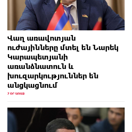
Վաղ առավոտյան
ուժայինները մտել են Նարեկ
Կարապետյանի
առանձնատուն և
խուզարկություններ են
անցկացնում
7 ՕՐ ԱՌԱՋ