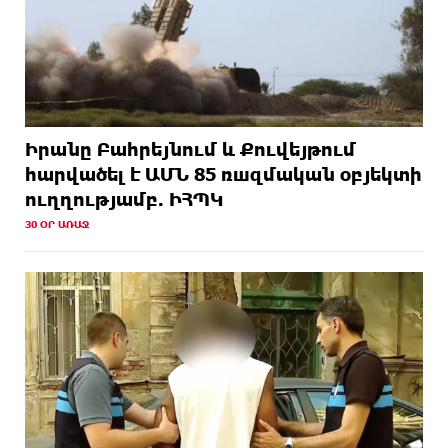
Իրանը Բահրեյնում և Քուվեյթում
hարվածել է ԱՄՆ 85 ռшզմական օբյեկտի
ուղղությամբ. ԻՀՊԿ
30 ՕՐ ԱՌԱՋ