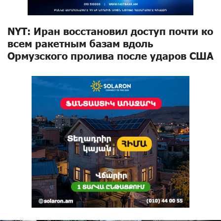
NYT: Иран восстановил доступ почти ко
всем ракетным базам вдоль
Ормузского пролива после ударов США