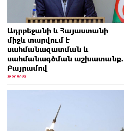
Ադրբեջանի և Հայաստանի
միջև տարվում է
սահմանազատման և
սահմանագծման աշխատանք.
Բայրամով
29 ՕՐ ԱՌԱՋ