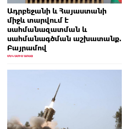
Ադրբեջանի և Հայաստանի
միջև տարվում է
սահմանազատման և
սահմանագծման աշխատանք.
Բայրամով
ՄԵԿ ԱՄԻՍ ԱՌԱՋ