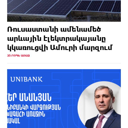
Ռուսաստանի ամենամեծ
արևային էլեկտրակայանը
կկառուցվի Ամուրի մարզում
35 ՐՈՊԵ ԱՌԱՋ