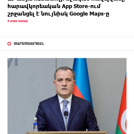
հարավկորեական App Store-ում
շրջանցել է նույնիսկ Google Maps-ը
9 ԺԱՄ ԱՌԱՋ
ՏԱՐԱԾԱՇՐՋԱՆ