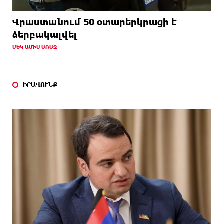
Վրաստանում 50 օտարերկրացի է
ձերբակալվել
ՄԵԿ ԱՄԻՍ ԱՌԱՋ
ԻՐԱՎՈՒՆՔ