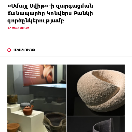
«Սմայլ Սվիթ»-ի զարգացման
ճանապարհը Կոնվերս Բանկի
գործընկերությամբ
17 ԺԱՄ ԱՌԱՋ
ՄՇԱԿՈՒՅԹ