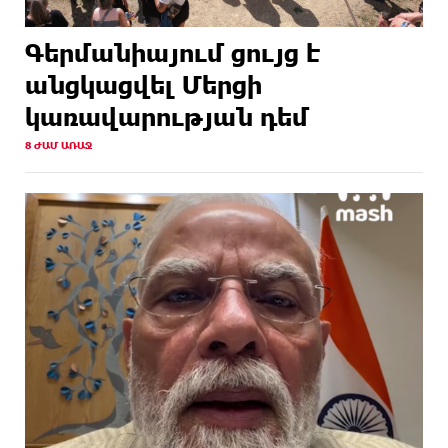
Գերմանիայում ցույց է
անցկացվել Մերցի
կառավարության դեմ
8 ԺԱՄ ԱՌԱՋ