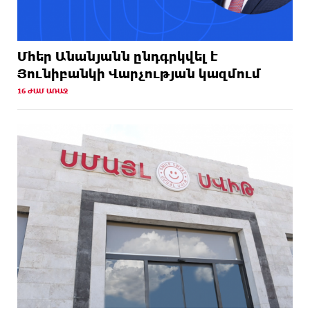
Մհեր Անանյանն ընդգրկվել է
Յունիբանկի Վարչության կազմում
16 ԺԱՄ ԱՌԱՋ