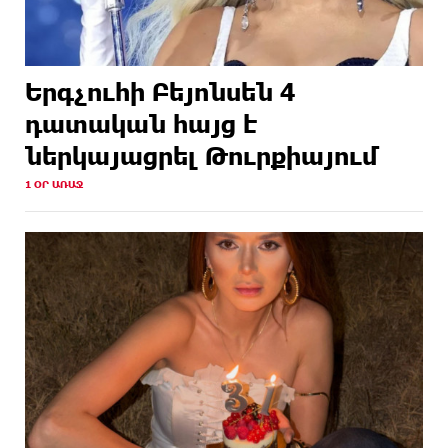
Երգչուհի Բեյոնսեն ​​4
դատական հայց է
ներկայացրել Թուրքիայում
1 ՕՐ ԱՌԱՋ