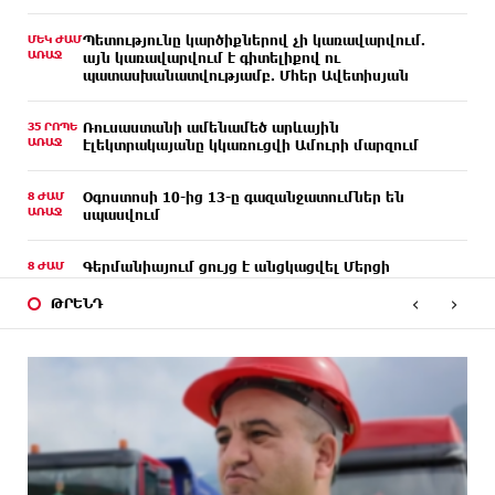
ՄԵԿ ԺԱՄ
Պետությունը կարծիքներով չի կառավարվում.
ԱՌԱՋ
այն կառավարվում է գիտելիքով ու
պատասխանատվությամբ. Մհեր Ավետիսյան
35 ՐՈՊԵ
Ռուսաստանի ամենամեծ արևային
ԱՌԱՋ
էլեկտրակայանը կկառուցվի Ամուրի մարզում
8 ԺԱՄ
Օգոստոսի 10-ից 13-ը գազանջատումներ են
ԱՌԱՋ
սպասվում
8 ԺԱՄ
Գերմանիայում ցույց է անցկացվել Մերցի
ԱՌԱՋ
կառավարության դեմ
‹
›
ԹՐԵՆԴ
8 ԺԱՄ
Մոդին համաշխարհային ռեկորդ է սահմանել. 303
ԱՌԱՋ
միլիոն դիտում՝ 24 ժամում
9 ԺԱՄ
23-ամյա ուսանողի մշակած հավելվածը
ԱՌԱՋ
հարավկորեական App Store-ում շրջանցել է
նույնիսկ Google Maps-ը
9 ԺԱՄ
Ռուսաստանի տարածքում ոչնչացվել է