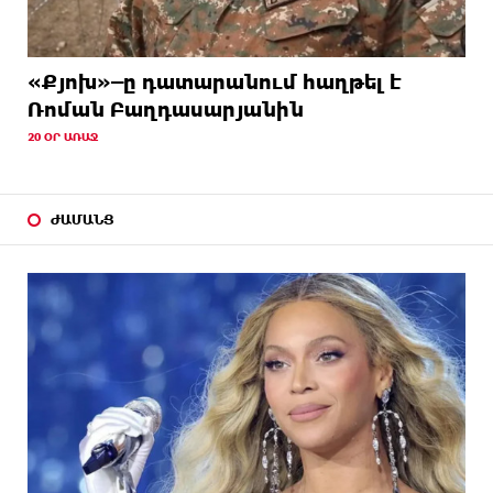
«Քյոխ»–ը դատարանում հաղթել է
Ռոման Բաղդասարյանին
20 ՕՐ ԱՌԱՋ
ԺԱՄԱՆՑ