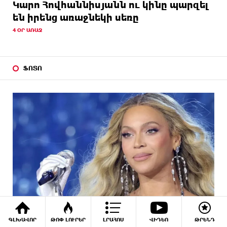
Կարո Հովհաննիսյանն ու կինը պարզել
են իրենց առաջնեկի սեռը
4 ՕՐ ԱՌԱՋ
ՖՈՏՈ
ԳԼԽԱՎՈՐ
ԹՈՓ ԼՈՒՐԵՐ
ԼՐԱՀՈՍ
ՎԻԴԵՈ
ԹՐԵՆԴ