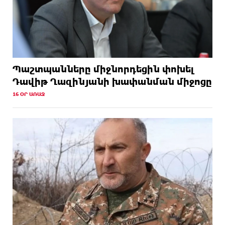
Պաշտպանները միջնորդեցին փոխել
Դավիթ Ղազինյանի խափանման միջոցը
16 ՕՐ ԱՌԱՋ