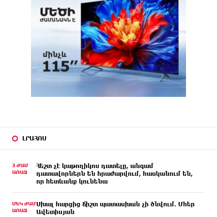
ԼՐԱՀՈՍ
3 ԺԱՄ
Հեշտ չէ կաթողիկոս դատելը, անգամ
ԱՌԱՋ
դատավորներն են հրաժարվում, հասկանում են,
որ հետևանք կունենա
ՄԵԿ ԺԱՄ
Սխալ հարցից ճիշտ պատասխան չի ծնվում. Մհեր
ԱՌԱՋ
Ավետիսյան