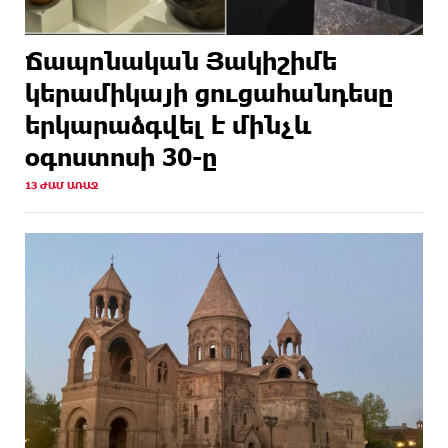
Ճապոնական Յակիշիմե
կերամիկայի ցուցահանդեսը
երկարաձգվել է մինչև
օգոստոսի 30-ը
13 ԺԱՄ ԱՌԱՋ