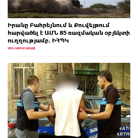
Իրանը Բահրեյնում և Քուվեյթում
hարվածել է ԱՄՆ 85 ռшզմական օբյեկտի
ուղղությամբ. ԻՀՊԿ
ՄԵԿ ԱՄԻՍ ԱՌԱՋ