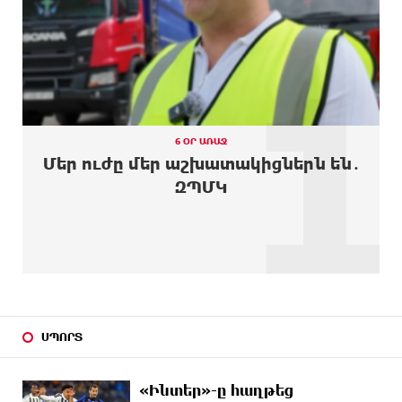
ԱՌԱՋ
ուկրաինական 360 անօդաչու թռչող սարք
1
10 ԺԱՄ
Օգոստոսի 10-ին, 11-ին, 12-ին, 13-ին, 14-ին, 17-
ԱՌԱՋ
ին, 18-ին և 20-ին հարյուրավոր հասցեներում
լույս չի լինելու
10 ԺԱՄ
Ողբերգական դեպք՝ Երևանում․ Կիևյան կամրջի
ԱՌԱՋ
տակ հայտնաբերվել է տղամարդու մարմին
6 ՕՐ ԱՌԱՋ
Մեր ուժը մեր աշխատակիցներն են․
10 ԺԱՄ
Ադրբեջանի Սարով գյուղում տանը 18-ամյա
ԶՊՄԿ
ԱՌԱՋ
աղջկա դի է հայտնաբերվել
10 ԺԱՄ
Հայհիդրոմետի տնօրենը գրել է
ԱՌԱՋ
11 ԺԱՄ
Արտակարգ դեպք՝ Երևանում․ կոտրել են «Հույս
ԱՌԱՋ
բոլոր մարդկանց» հիմնադրամի շենքի
պատուհաններն ու դռները
ՍՊՈՐՏ
11 ԺԱՄ
Ալիևն ու Թրամփը հեռախոսազրույց են ունեցել
ԱՌԱՋ
«Ինտեր»-ը հաղթեց