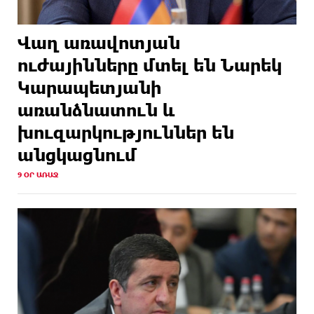
Վաղ առավոտյան
ուժայինները մտել են Նարեկ
Կարապետյանի
առանձնատուն և
խուզարկություններ են
անցկացնում
9 ՕՐ ԱՌԱՋ