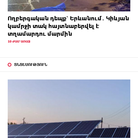
Ողբերգական դեպք՝ Երևանում․ Կիևյան
կամրջի տակ հայտնաբերվել է
տղամարդու մարմին
10 ԺԱՄ ԱՌԱՋ
ՏՆՏԵՍՈՒԹՅՈՒՆ