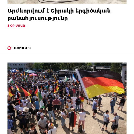
Արժևորվում է Շիրակի երգիծական
բանահյուսությունը
3 ՕՐ ԱՌԱՋ
ԱՇԽԱՐՀ