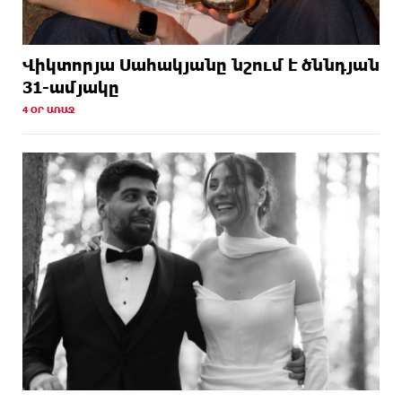
Վիկտորյա Սահակյանը նշում է ծննդյան
31-ամյակը
4 ՕՐ ԱՌԱՋ