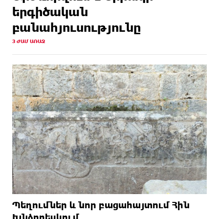
երգիծական
բանահյուսությունը
3 ԺԱՄ ԱՌԱՋ
Պեղումներ և նոր բացահայտում Հին
Խնձորեսկում