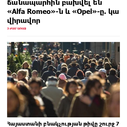
ճանապարհին բախվել են
ԱՌԱՋ
լինելու
«Alfa Romeo»-ն և «Opel»-ը. կա
18 ԺԱՄ
Եվրոպայի մայրաքաղաքները գրանցում են շոգի
վիրավոր
ԱՌԱՋ
նոր ռեկորդներ
3 ԺԱՄ ԱՌԱՋ
Հայաստանի բնակչության թիվը շուրջ 7