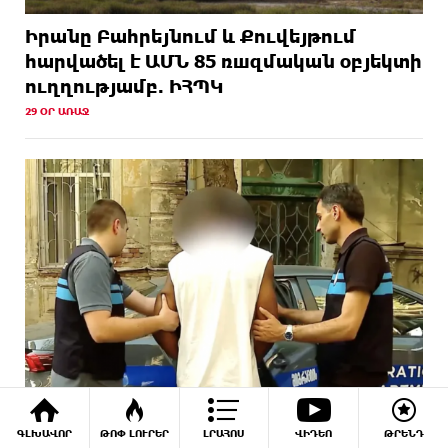
Իրանը Բահրեյնում և Քուվեյթում
hարվածել է ԱՄՆ 85 ռшզմական օբյեկտի
ուղղությամբ. ԻՀՊԿ
29 ՕՐ ԱՌԱՋ
ԳԼԽԱՎՈՐ
ԹՈՓ ԼՈՒՐԵՐ
ԼՐԱՀՈՍ
ՎԻԴԵՈ
ԹՐԵՆԴ
Վրաստանում 50 օտարերկրացի է