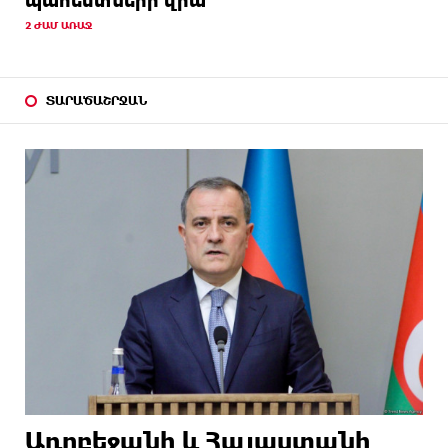
պահեստների վրա
2 ԺԱՄ ԱՌԱՋ
ՏԱՐԱԾԱՇՐՋԱՆ
Ադրբեջանի և Հայաստանի