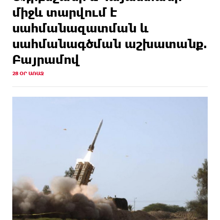
միջև տարվում է
սահմանազատման և
սահմանագծման աշխատանք.
Բայրամով
28 ՕՐ ԱՌԱՋ