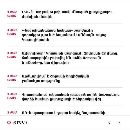
4 ԺԱՄ
ՆԳՆ-ն՝ աղբակույտի տակ մնացած քաղաքացու
ԱՌԱՋ
մահվան մասին
4 ԺԱՄ
«Համահայկական ճակատ» շարժումը
ԱՌԱՋ
զորակցություն է հայտնում Ամենայն Հայոց
Կաթողիկոսին
3 ԺԱՄ
Ավտովթար՝ Կոտայքի մարզում. Զովունի-Եղվարդ
ԱՌԱՋ
ճանապարհին բախվել են «Alfa Romeo»-ն
և «Opel»-ը. կա վիրավոր
3 ԺԱՄ
Արժևորվում է Շիրակի երգիծական
ԱՌԱՋ
բանահյուսությունը
3 ԺԱՄ
Վրաստանում պետական ​​պաշտոնյային կաշառելու
ԱՌԱՋ
փորձի համար քաղաքացի է ձերբակալվել
2 ԺԱՄ
ՌԴ-ն պատրաստ է շարունակել Հայաստանի
ԱՌԱՋ
երկաթուղիների կոնցեսիոն կառավարումը.
‹
›
Օվերչուկ
ԹՐԵՆԴ