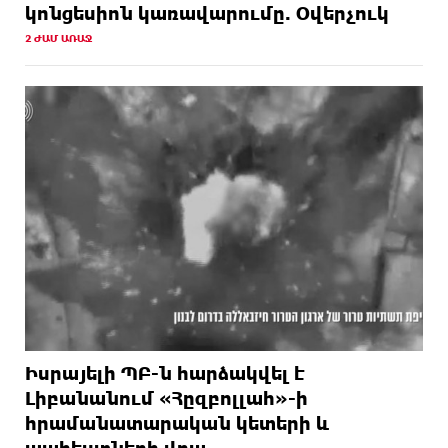
կոնցեսիոն կառավարումը. Օվերչուկ
2 ԺԱՄ ԱՌԱՋ
Իսրայելի ՊԲ-ն հարձակվել է
Լիբանանում «Հըզբոլլահ»-ի
հրամանատարական կետերի և