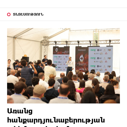
ՏՆՏԵՍՈՒԹՅՈՒՆ
Առանց
հանքարդյունաբերության