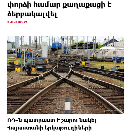
փորձի համար քաղաքացի է
ձերբակալվել
3 ԺԱՄ ԱՌԱՋ
ՌԴ-ն պատրաստ է շարունակել
Հայաստանի երկաթուղիների