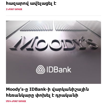
հազարով ավելացել է
2 ԺԱՄ ԱՌԱՋ
Moody’s-ը IDBank-ի վարկանիշային
հեռանկարը փոխել է դրականի
ՄԵԿ ԺԱՄ ԱՌԱՋ