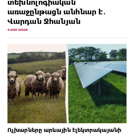
տեխնոլոգիական
առաջընթացն անհնար է․
Վարդան Ջհանյան
4 ԺԱՄ ԱՌԱՋ
Ոչխարները արևային էլեկտրակայանի