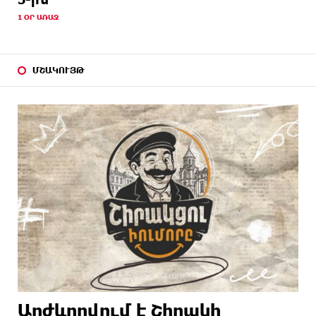
1 ՕՐ ԱՌԱՋ
ՄՇԱԿՈՒՅԹ
Արժևորվում է Շիրակի