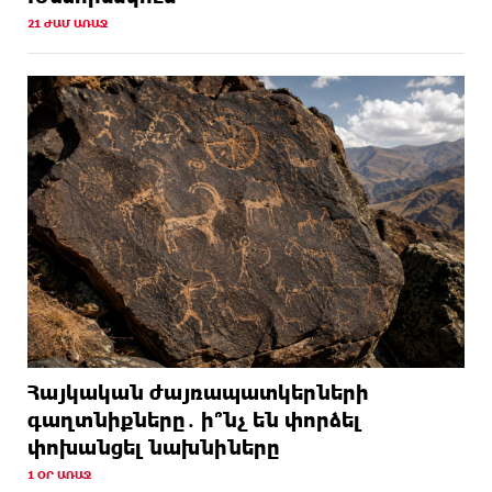
21 ԺԱՄ ԱՌԱՋ
Հայկական ժայռապատկերների
գաղտնիքները․ ի՞նչ են փորձել
փոխանցել նախնիները
1 ՕՐ ԱՌԱՋ