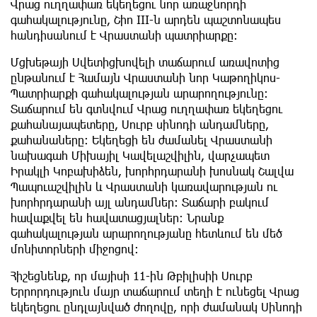
Վրաց ուղղափառ եկեղեցու նոր առաջնորդի
գահակալությունը, Շիո III-ն արդեն պաշտոնապես
հանդիսանում է Վրաստանի պատրիարքը:
Մցխեթայի Սվետիցխովելի տաճարում առավոտից
ընթանում է Համայն Վրաստանի նոր Կաթողիկոս-
Պատրիարքի գահակալության արարողությունը:
Տաճարում են գտնվում Վրաց ուղղափառ եկեղեցու
քահանայապետերը, Սուրբ սինոդի անդամները,
քահանաները: Եկեղեցի են ժամանել Վրաստանի
նախագահ Միխայիլ Կավելաշվիլին, վարչապետ
Իրակլի Կոբախիձեն, խորհրդարանի խոսնակ Շալվա
Պապուաշվիլին և Վրաստանի կառավարության ու
խորհրդարանի այլ անդամներ: Տաճարի բակում
հավաքվել են հավատացյալներ: Նրանք
գահակալության արարողությանը հետևում են մեծ
մոնիտորների միջոցով:
Հիշեցնենք, որ մայիսի 11-ին Թբիլիսիի Սուրբ
Երրորդություն մայր տաճարում տեղի է ունեցել Վրաց
եկեղեցու ընդլայնված ժողովը, որի ժամանակ Սինոդի