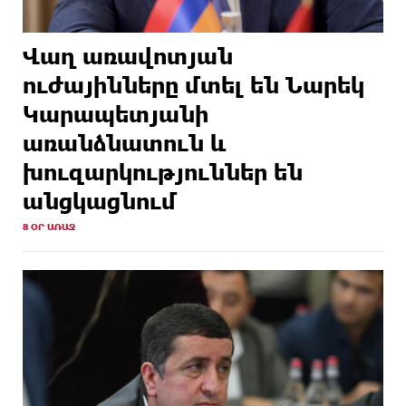
Վաղ առավոտյան
ուժայինները մտել են Նարեկ
Կարապետյանի
առանձնատուն և
խուզարկություններ են
անցկացնում
8 ՕՐ ԱՌԱՋ