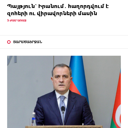
Պայթյուն՝ Իրանում․ հաղորդվում է
զոհերի ու վիրավորների մասին
5 ԺԱՄ ԱՌԱՋ
ՏԱՐԱԾԱՇՐՋԱՆ