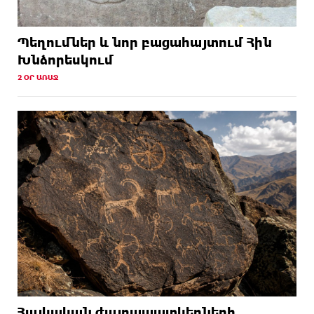
Պեղումներ և նոր բացահայտում Հին
Խնձորեսկում
2 ՕՐ ԱՌԱՋ
Հայկական ժայռապատկերների