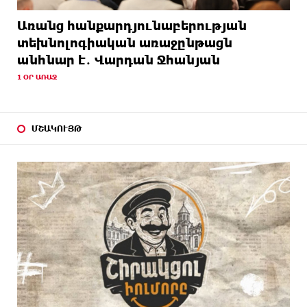
Առանց հանքարդյունաբերության
տեխնոլոգիական առաջընթացն
անհնար է․ Վարդան Ջհանյան
1 ՕՐ ԱՌԱՋ
ՄՇԱԿՈՒՅԹ