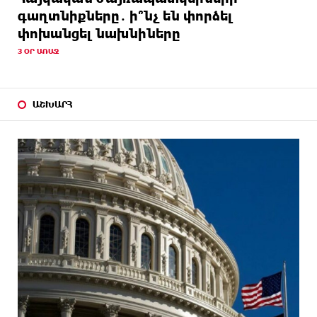
գաղտնիքները․ ի՞նչ են փորձել
փոխանցել նախնիները
3 ՕՐ ԱՌԱՋ
ԱՇԽԱՐՀ