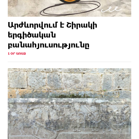
Արժևորվում է Շիրակի
երգիծական
բանահյուսությունը
1 ՕՐ ԱՌԱՋ