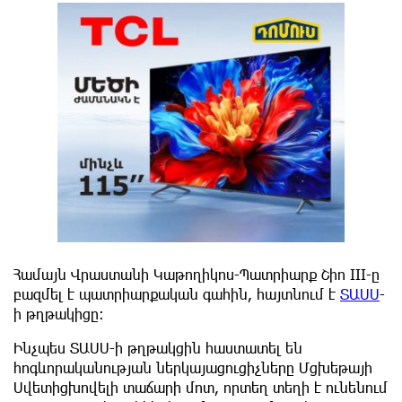
Համայն Վրաստանի Կաթողիկոս-Պատրիարք Շիո III-ը
բազմել է պատրիարքական գահին, հայտնում է
ՏԱՍՍ
-
ի թղթակիցը:
Ինչպես ՏԱՍՍ-ի թղթակցին հաստատել են
հոգևորականության ներկայացուցիչները Մցխեթայի
Սվետիցխովելի տաճարի մոտ, որտեղ տեղի է ունենում