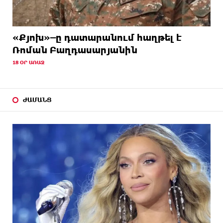
«Քյոխ»–ը դատարանում հաղթել է
Ռոման Բաղդասարյանին
18 ՕՐ ԱՌԱՋ
ԺԱՄԱՆՑ