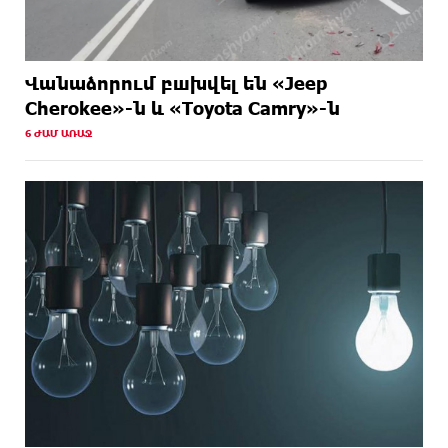
Վանաձորում բшխվել են «Jeep
Cherokee»-ն և «Toyota Camry»-ն
6 ԺԱՄ ԱՌԱՋ