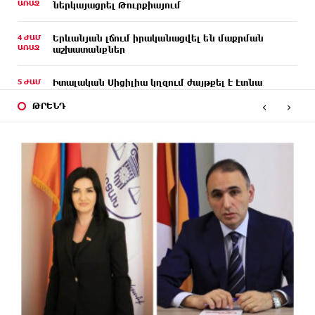
ԱՌԱՋ
ներկայացրել Թուրքիայում
4 ԺԱՄ
Երևանյան լճում իրականացվել են մաքրման
ԱՌԱՋ
աշխատանքներ
5 ԺԱՄ
Իտալական Սիցիլիա կղզում ժայթքել է Էտնա
ԱՌԱՋ
հրաբուխը
‹
›
ԹՐԵՆԴ
5 ԺԱՄ
Պայթյուն՝ Իրանում․ հաղորդվում է զոհերի ու
ԱՌԱՋ
վիրավորների մասին
5 ԺԱՄ
«Ռեալը» հայտարարել է Դիոմանդեի տրանսֆերի
ԱՌԱՋ
մասին
6 ԺԱՄ
Վանաձորում բшխվել են «Jeep Cherokee»-ն և
ԱՌԱՋ
«Toyota Camry»-ն
6 ԺԱՄ
Մասկը մերժել է Կիևի խնդրանքը՝ օգտագործել
ԱՌԱՋ
Starlink-ը Ռուսաստանի դեմ հարվшծները
կառավարելու համար
6 ԺԱՄ