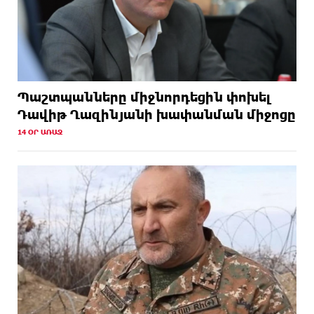
Պաշտպանները միջնորդեցին փոխել
Դավիթ Ղազինյանի խափանման միջոցը
14 ՕՐ ԱՌԱՋ