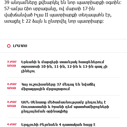
39 անդամները քվեարկել են նոր պատրիարքի օգտին:
57-ամյա Շիո սրբազանը, ով մարտի 17-ին
վախճանված Իլյա II պատրիարքի տեղապահն էր,
ստացել է 22 ձայն և ընտրվել նոր պատրիարք:
ԼՐԱՀՈՍ
3 ԺԱՄ
Երևանի և մարզերի տասնյակ հասցեներում
ԱՌԱՋ
օգոստոսի 10-ին, 11-ին, 12-ին և 13-ին գազ չի
լինելու
4 ԺԱՄ
Հայ ուշուիստները 37 մեդալ են նվաճել
ԱՌԱՋ
միջազգային մրցաշարում
4 ԺԱՄ
ԱՄՆ Սենատը մեծամասնությամբ ընդունել է
ԱՌԱՋ
Ռուսաստանի և Իրանի դեմ պատժամիջոցների
ընդլայնման օրինագիծը
4 ԺԱՄ
Երգչուհի Բեյոնսեն ​​4 դատական հայց է