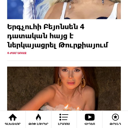
Երգչուհի Բեյոնսեն ​​4
դատական հայց է
ներկայացրել Թուրքիայում
4 ԺԱՄ ԱՌԱՋ
ԳԼԽԱՎՈՐ
ԹՈՓ ԼՈՒՐԵՐ
ԼՐԱՀՈՍ
ՎԻԴԵՈ
ԹՐԵՆԴ