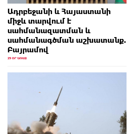
Ադրբեջանի և Հայաստանի
միջև տարվում է
սահմանազատման և
սահմանագծման աշխատանք.
Բայրամով
29 ՕՐ ԱՌԱՋ