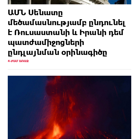
ԱՄՆ Սենատը
մեծամասնությամբ ընդունել
է Ռուսաստանի և Իրանի դեմ
պատժամիջոցների
ընդլայնման օրինագիծը
4 ԺԱՄ ԱՌԱՋ