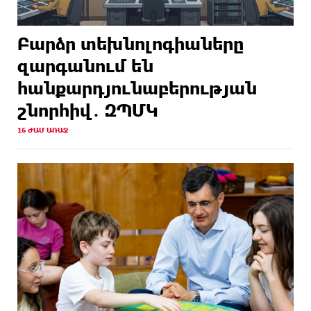
Բարձր տեխնոլոգիաները
զարգանում են
հանքարդյունաբերության
շնորհիվ․ ԶՊՄԿ
16 ԺԱՄ ԱՌԱՋ