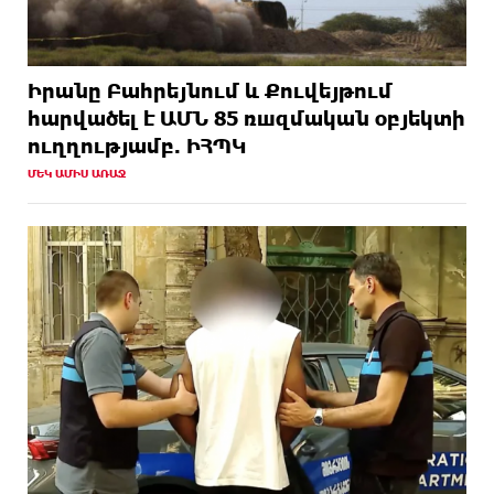
Իրանը Բահրեյնում և Քուվեյթում
hարվածել է ԱՄՆ 85 ռшզմական օբյեկտի
ուղղությամբ. ԻՀՊԿ
ՄԵԿ ԱՄԻՍ ԱՌԱՋ