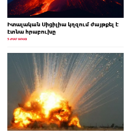
Իտալական Սիցիլիա կղզում ժայթքել է
Էտնա հրաբուխը
5 ԺԱՄ ԱՌԱՋ