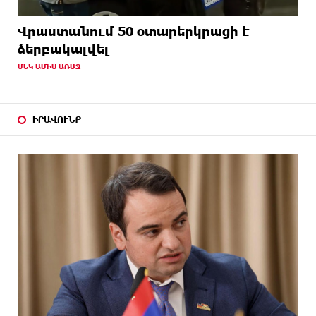
Վրաստանում 50 օտարերկրացի է
ձերբակալվել
ՄԵԿ ԱՄԻՍ ԱՌԱՋ
ԻՐԱՎՈՒՆՔ