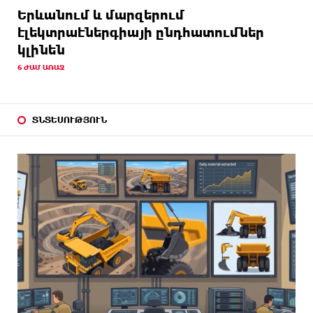
Երևանում և մարզերում
էլեկտրաէներգիայի ընդհատումներ
կլինեն
6 ԺԱՄ ԱՌԱՋ
ՏՆՏԵՍՈՒԹՅՈՒՆ