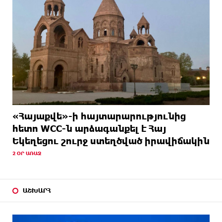
«Հայաքվե»-ի հայտարարությունից
հետո WCC-ն արձագանքել է Հայ
Եկեղեցու շուրջ ստեղծված իրավիճակին
2 ՕՐ ԱՌԱՋ
ԱՇԽԱՐՀ