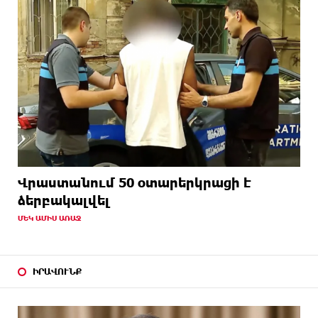
Վրաստանում 50 օտարերկրացի է
ձերբակալվել
ՄԵԿ ԱՄԻՍ ԱՌԱՋ
ԻՐԱՎՈՒՆՔ