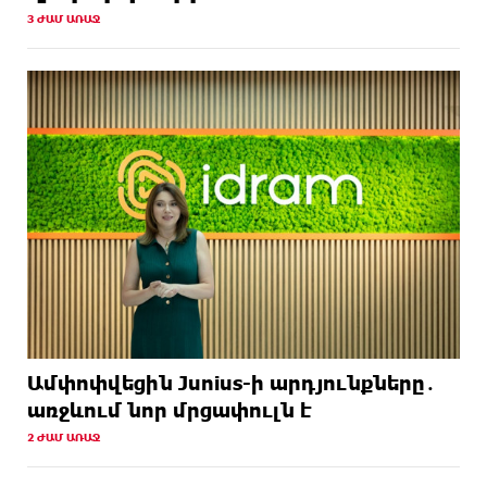
3 ԺԱՄ ԱՌԱՋ
Ամփոփվեցին Junius-ի արդյունքները․
առջևում նոր մրցափուլն է
2 ԺԱՄ ԱՌԱՋ