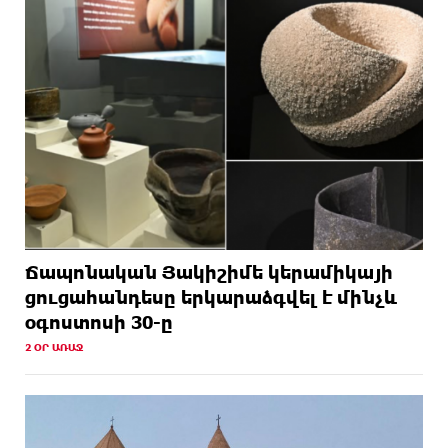
Ճապոնական Յակիշիմե կերամիկայի
ցուցահանդեսը երկարաձգվել է մինչև
օգոստոսի 30-ը
2 ՕՐ ԱՌԱՋ