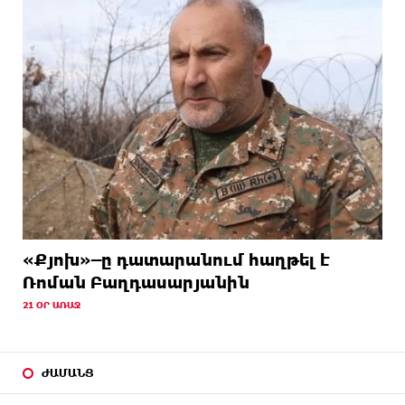
«Քյոխ»–ը դատարանում հաղթել է
Ռոման Բաղդասարյանին
21 ՕՐ ԱՌԱՋ
ԺԱՄԱՆՑ