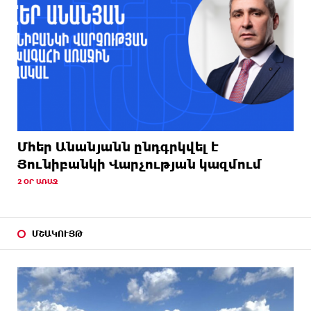
Մհեր Անանյանն ընդգրկվել է
Յունիբանկի Վարչության կազմում
2 ՕՐ ԱՌԱՋ
ՄՇԱԿՈՒՅԹ