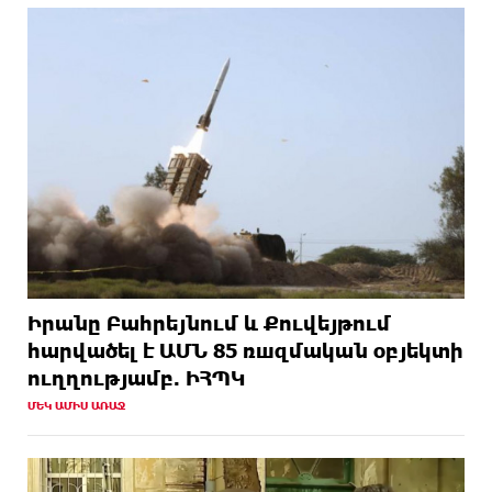
Իրանը Բահրեյնում և Քուվեյթում
hարվածել է ԱՄՆ 85 ռшզմական օբյեկտի
ուղղությամբ. ԻՀՊԿ
ՄԵԿ ԱՄԻՍ ԱՌԱՋ