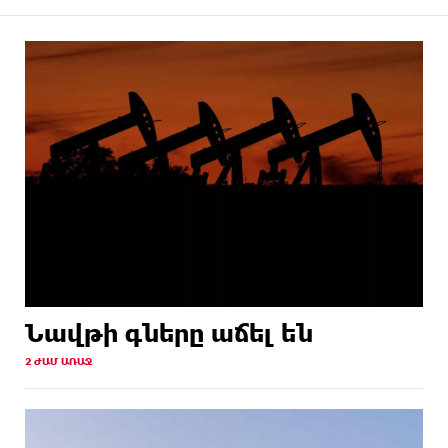
Նավթի գները աճել են
2 ԺԱՄ ԱՌԱՋ