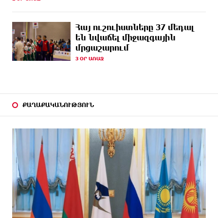
3 ԺԱՄ
Ավետիք Չալաբյանի ապօրինի կալանքի հետ նրա
ԱՌԱՋ
առողջական վիճակն անհամատեղելի է. Մենուա
Հայ ուշուիստները 37 մեդալ
Սողոմոնյան
են նվաճել միջազգային
մրցաշարում
3 ԺԱՄ
Ֆասթ Բանկը տեղաբաշխում է 13,000,000,000 ՀՀ
3 ՕՐ ԱՌԱՋ
ԱՌԱՋ
դրամ ընդհանուր ծավալով արժեկտրոնային
պարտատոմսեր
3 ԺԱՄ
Firebird-ի ԱԲ գործարանն իրականություն է.
ԱՌԱՋ
բացումը նշանավորվեց նոր ներդրումների մասին
ՔԱՂԱՔԱԿԱՆՈՒԹՅՈՒՆ
հայտարարությամբ
4 ԺԱՄ
Աստված պահապան մեր հրաշք Հայաստանի
ԱՌԱՋ
Հանրապետությանը. Ուժեղ Հայաստան
վստահաբար ունենալու ենք. Արամ Վարդևանյան
4 ԺԱՄ
Ի՞նչ է Big Push-ը. Նարեկ Կարապետյան
ԱՌԱՋ
5 ԺԱՄ
Պատմության մեջ առաջին անգամ քաղաքական
ԱՌԱՋ
ուժը հաղթահարելով ընտրական շեմը` չի անցել
խորհրդարան. Ցոլակ Ակոպյան