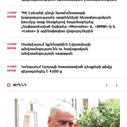
3 ԺԱՄ
ՊԾ Երևանի գնդի հրամանատարի
ԱՌԱՋ
կարգադրությամբ պարեկների հետախուզական
խումբը տաք հետքերով հայտնաբերեց
չնախատեսված ծախսեր «Mercedes»-ի, «BMW»-ի և
«Lexus»-ի օրինախախտ վարորդներին
3 ԺԱՄ
Մոսկվայում կքննարկեն Եվրասիայի
ԱՌԱՋ
անվտանգությունն ու հավաքական
անվտանգության ապագան
3 ԺԱՄ
Կոնգոյում էբոլայի հաստատված դեպքերի թիվը
ԱՌԱՋ
գերազանցել է 4200-ը
‹
›
2 ԺԱՄ
Արթուր Ղարիբյանը 2 գնդակ է ուղարկել
ԹՐԵՆԴ
ԱՌԱՋ
«Զենիթի» դարպասը և ճանաչվել հանդիպման
լավագույն ֆուտբոլիստը
2 ԺԱՄ
Ամփոփվեցին Junius-ի արդյունքները․ առջևում
ԱՌԱՋ
նոր մրցափուլն է
2 ԺԱՄ
Նավթի գները աճել են