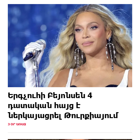
Երգչուհի Բեյոնսեն ​​4
դատական հայց է
ներկայացրել Թուրքիայում
3 ՕՐ ԱՌԱՋ