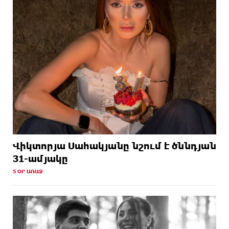
Վիկտորյա Սահակյանը նշում է ծննդյան
31-ամյակը
5 ՕՐ ԱՌԱՋ