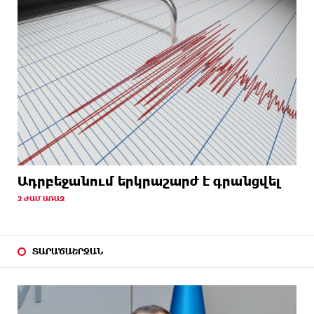
Ադրբեջանում երկրաշարժ է գրանցվել
2 ԺԱՄ ԱՌԱՋ
ՏԱՐԱԾԱՇՐՋԱՆ