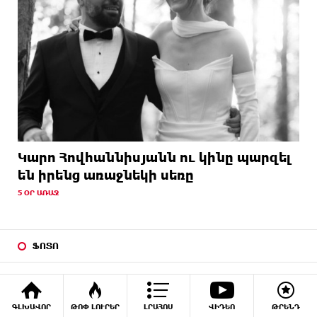
Կարո Հովհաննիսյանն ու կինը պարզել
են իրենց առաջնեկի սեռը
5 ՕՐ ԱՌԱՋ
ՖՈՏՈ
ԳԼԽԱՎՈՐ
ԹՈՓ ԼՈՒՐԵՐ
ԼՐԱՀՈՍ
ՎԻԴԵՈ
ԹՐԵՆԴ