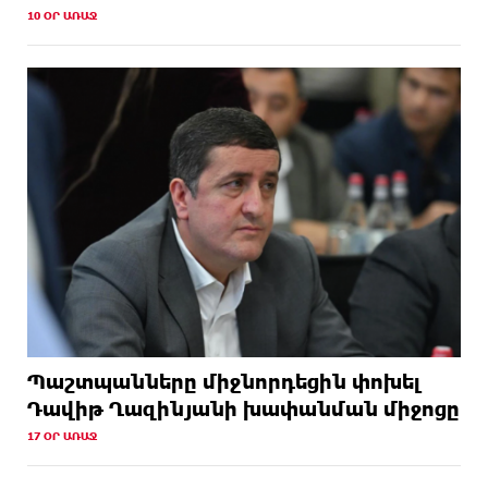
10 ՕՐ ԱՌԱՋ
Պաշտպանները միջնորդեցին փոխել
Դավիթ Ղազինյանի խափանման միջոցը
17 ՕՐ ԱՌԱՋ