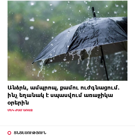
Անձրև, ամպրոպ, քամու ուժգնացում.
ինչ եղանակ է սպասվում առաջիկա
օրերին
ՄԵԿ ԺԱՄ ԱՌԱՋ
ՏՆՏԵՍՈՒԹՅՈՒՆ