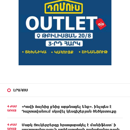
ԼՐԱՀՈՍ
4 ԺԱՄ
«Կռվի ձայնից քնից արթնացել ենք». ինչպես է
ԱՌԱՋ
Դաշտավանում սկսվել կեսգիշերյան ծեծկռտուքը
4 ԺԱՄ
Մարկ Ցուկերբերգը հրապարակել է մանիֆեստ՝ ի
ԱՌԱՋ
պաշտպանություն արհեստական բանականության