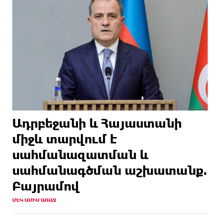
Ադրբեջանի և Հայաստանի
միջև տարվում է
սահմանազատման և
սահմանագծման աշխատանք.
Բայրամով
ՄԵԿ ԱՄԻՍ ԱՌԱՋ