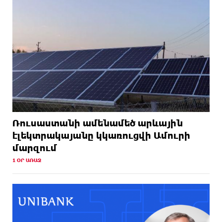
Ռուսաստանի ամենամեծ արևային
էլեկտրակայանը կկառուցվի Ամուրի
մարզում
1 ՕՐ ԱՌԱՋ